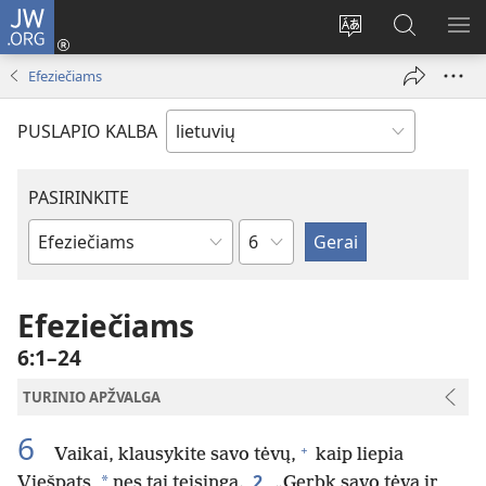
JW.ORG
Prisijungti
(atsiveria
Pakeisti
Paieška
RO
naujas
svetainės
svetainėj
ME
Efeziečiams
langas)
kalbą
JW.ORG
PUSLAPIO KALBA
PASIRINKITE
skyrius
Biblijos
knygas
Efeziečiams
6:1–24
TURINIO APŽVALGA
6
+
Vaikai, klausykite savo tėvų,
kaip liepia
2
*
Viešpats,
nes tai teisinga.
„Gerbk savo tėvą ir