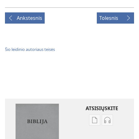
Ankstesnis
Tolesnis
Šio leidinio autoriaus teisės
ATSISIŲSKITE
Skaitmeninių
Garso
leidinių
failų
atsisiuntimo
atsisiuntimo