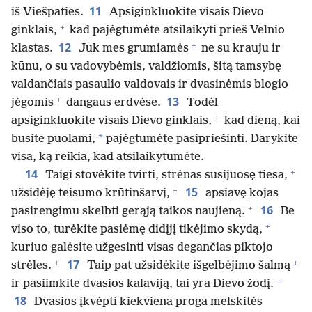
11
iš Viešpaties.
Apsiginkluokite visais Dievo
+
ginklais,
kad pajėgtumėte atsilaikyti prieš Velnio
+
12
klastas.
Juk mes grumiamės
ne su krauju ir
kūnu, o su vadovybėmis, valdžiomis, šitą tamsybę
valdančiais pasaulio valdovais ir dvasinėmis blogio
+
13
jėgomis
dangaus erdvėse.
Todėl
+
apsiginkluokite visais Dievo ginklais,
kad dieną, kai
*
būsite puolami,
pajėgtumėte pasipriešinti. Darykite
visa, ką reikia, kad atsilaikytumėte.
+
14
Taigi stovėkite tvirti, strėnas susijuosę tiesa,
+
15
užsidėję teisumo krūtinšarvį,
apsiavę kojas
+
16
pasirengimu skelbti gerąją taikos naujieną.
Be
+
viso to, turėkite pasiėmę didįjį tikėjimo skydą,
kuriuo galėsite užgesinti visas degančias piktojo
+
+
17
strėles.
Taip pat užsidėkite išgelbėjimo šalmą
+
ir pasiimkite dvasios kalaviją, tai yra Dievo žodį.
18
Dvasios įkvėpti kiekviena proga melskitės