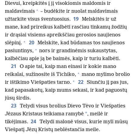
Dievui, kreipkitės į jį visokiomis maldomis ir
+
maldavimais
– budėkite ir nuolat maldavimais
19
užtarkite visus šventuosius.
Melskitės ir už
mane, kad prireikus kalbėti rasčiau tinkamų žodžių
ir drąsiai visiems apreikščiau gerosios naujienos
+
20
slėpinį.
Melskite, kad būdamas tos naujienos
+
pasiuntinys,
nors ir grandinėmis sukaustytas,
kalbėčiau apie ją be baimės, kaip ir turiu kalbėti.
21
O apie tai, kaip man einasi ir kokie mano
+
reikalai, sužinosite iš Tichiko,
mano mylimo brolio
+
22
ir ištikimo Viešpaties tarno.
Siunčiu jį pas jus,
kad papasakotų, kaip mums sekasi, ir kad paguostų
jūsų širdis.
23
Telydi visus brolius Dievo Tėvo ir Viešpaties
*
Jėzaus Kristaus teikiama ramybė
, meilė ir
24
tikėjimas.
Telydi malonė visus, kurie myli mūsų
Viešpatį Jėzų Kristų neblėstančia meile.