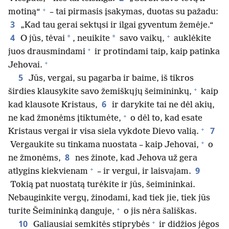
+
motiną“
– tai pirmasis įsakymas, duotas su pažadu:
3
„Kad tau gerai sektųsi ir ilgai gyventum žemėje.“
+
4
*
*
O jūs, tėvai
, neuikite
savo vaikų,
auklėkite
+
juos drausmindami
ir protindami taip, kaip patinka
+
Jehovai.
5
Jūs, vergai, su pagarba ir baime, iš tikros
+
širdies klausykite savo žemiškųjų šeimininkų,
kaip
6
kad klausote Kristaus,
ir darykite tai ne dėl akių,
+
ne kad žmonėms įtiktumėte,
o dėl to, kad esate
+
7
Kristaus vergai ir visa siela vykdote Dievo valią.
+
Vergaukite su tinkama nuostata – kaip Jehovai,
o
8
ne žmonėms,
nes žinote, kad Jehova už gera
+
9
atlygins kiekvienam
– ir vergui, ir laisvajam.
Tokią pat nuostatą turėkite ir jūs, šeimininkai.
Nebauginkite vergų, žinodami, kad tiek jie, tiek jūs
+
turite Šeimininką danguje,
o jis nėra šališkas.
+
10
Galiausiai semkitės stiprybės
ir didžios jėgos