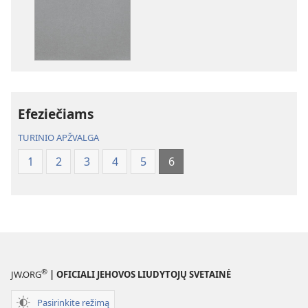
parinktys
parinktys
Biblija.
Biblija.
„Naujojo
„Naujojo
pasaulio“
pasaulio“
vertimas
vertimas
Efeziečiams
TURINIO APŽVALGA
1
2
3
4
5
6
®
JW.ORG
| OFICIALI JEHOVOS LIUDYTOJŲ SVETAINĖ
Pasirinkite režimą