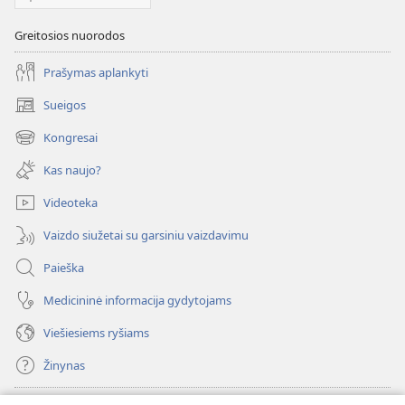
Greitosios nuorodos
Prašymas aplankyti
Sueigos
(atsiveria
naujas
Kongresai
(atsiveria
langas)
naujas
Kas naujo?
langas)
Videoteka
Vaizdo siužetai su garsiniu vaizdavimu
Paieška
Medicininė informacija gydytojams
Viešiesiems ryšiams
Žinynas