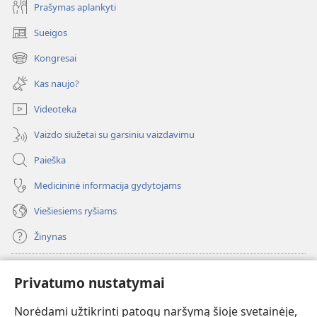
Prašymas aplankyti
Sueigos
(atsiveria
naujas
Kongresai
(atsiveria
langas)
naujas
Kas naujo?
langas)
Videoteka
Vaizdo siužetai su garsiniu vaizdavimu
Paieška
Medicininė informacija gydytojams
Viešiesiems ryšiams
Žinynas
Paaukoti
(atsiveria
Privatumo nustatymai
naujas
langas)
Norėdami užtikrinti patogų naršymą šioje svetainėje,
Sargybos bokšto INTERNETINĖ BIBLIOTEKA