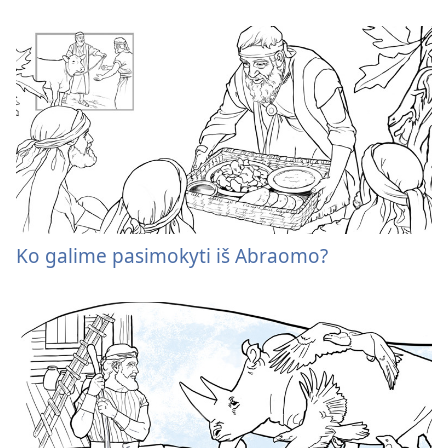
Ko galime pasimokyti iš Abraomo?