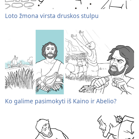
Loto žmona virsta druskos stulpu
Ko galime pasimokyti iš Kaino ir Abelio?