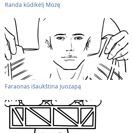
Randa kūdikėlį Mozę
Faraonas išaukština Juozapą