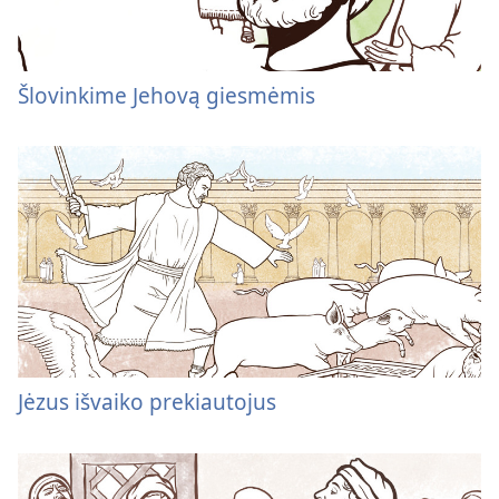
Šlovinkime Jehovą giesmėmis
Jėzus išvaiko prekiautojus