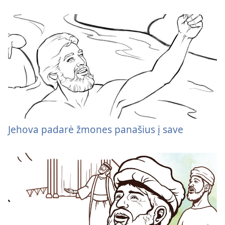
Jehova padarė žmones panašius į save