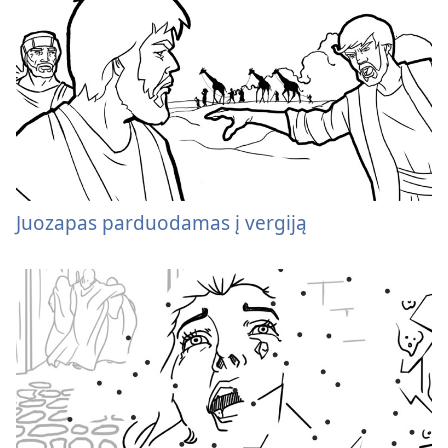
Juozapas parduodamas į vergiją