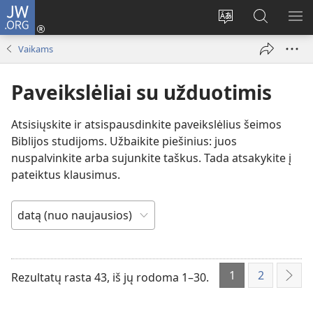
JW.ORG
Prisijungti
(atsiveria
Pakeisti
Paieška
RO
naujas
svetainės
svetainėj
ME
Vaikams
langas)
kalbą
JW.ORG
Paveikslėliai su užduotimis
Atsisiųskite ir atsispausdinkite paveikslėlius šeimos
Biblijos studijoms. Užbaikite piešinius: juos
nuspalvinkite arba sujunkite taškus. Tada atsakykite į
pateiktus klausimus.
RŪŠIUOTI
PAGAL:
1
2
Rezultatų rasta 43, iš jų rodoma 1–30.
Tole