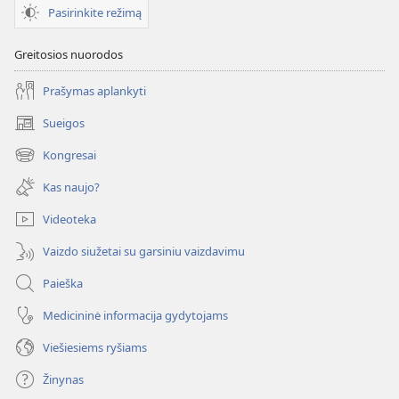
Pasirinkite režimą
Greitosios nuorodos
Prašymas aplankyti
Sueigos
(atsiveria
naujas
Kongresai
(atsiveria
langas)
naujas
Kas naujo?
langas)
Videoteka
Vaizdo siužetai su garsiniu vaizdavimu
Paieška
Medicininė informacija gydytojams
Viešiesiems ryšiams
Žinynas