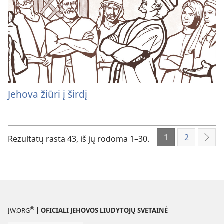
Jehova žiūri į širdį
1
2
Rezultatų rasta 43, iš jų rodoma 1–30.
Tole
®
JW.ORG
| OFICIALI JEHOVOS LIUDYTOJŲ SVETAINĖ