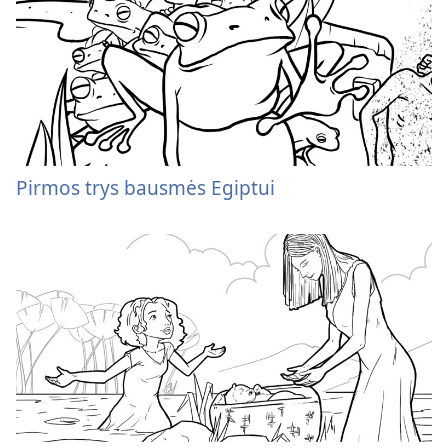
Pirmos trys bausmės Egiptui