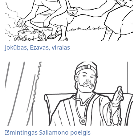
Jokūbas, Ezavas, viralas
Išmintingas Saliamono poelgis