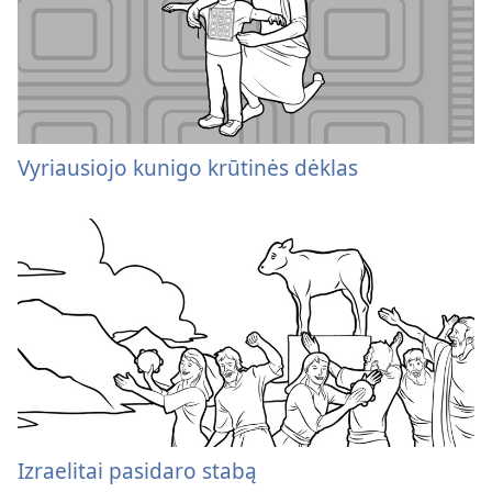
Vyriausiojo kunigo krūtinės dėklas
Izraelitai pasidaro stabą