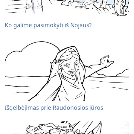
Ko galime pasimokyti iš Nojaus?
Išgelbėjimas prie Raudonosios jūros