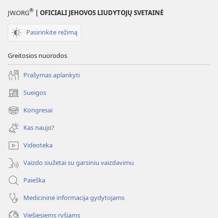
®
JW.ORG
| OFICIALI JEHOVOS LIUDYTOJŲ SVETAINĖ
Pasirinkite režimą
Greitosios nuorodos
Prašymas aplankyti
Sueigos
(atsiveria
naujas
Kongresai
(atsiveria
langas)
naujas
Kas naujo?
langas)
Videoteka
Vaizdo siužetai su garsiniu vaizdavimu
Paieška
Medicininė informacija gydytojams
Viešiesiems ryšiams