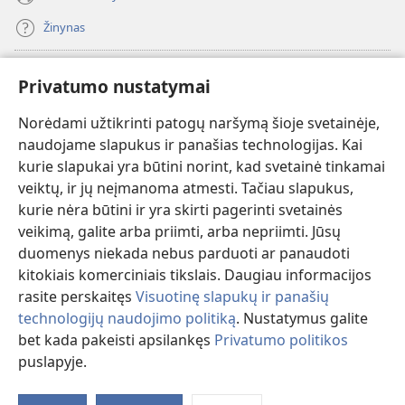
Žinynas
Paaukoti
(atsiveria
Privatumo nustatymai
naujas
langas)
Norėdami užtikrinti patogų naršymą šioje svetainėje,
Sargybos bokšto INTERNETINĖ BIBLIOTEKA
(atsiveria
naudojame slapukus ir panašias technologijas. Kai
naujas
®
JW Hub
kurie slapukai yra būtini norint, kad svetainė tinkamai
langas)
(atsiveria
veiktų, ir jų neįmanoma atmesti. Tačiau slapukus,
naujas
®
JW Library
langas)
kurie nėra būtini ir yra skirti pagerinti svetainės
veikimą, galite arba priimti, arba nepriimti. Jūsų
Watchtower Library
duomenys niekada nebus parduoti ar panaudoti
kitokiais komerciniais tikslais. Daugiau informacijos
rasite perskaitęs
Visuotinę slapukų ir panašių
technologijų naudojimo politiką
. Nustatymus galite
bet kada pakeisti apsilankęs
Privatumo politikos
Copyright
© 2026 Watch Tower Bible and Tract Society of Pennsylvania.
NAUDOJIMOSI SVETAINE SĄLYGOS
|
PRIVATUMO POLITIKA
|
puslapyje.
PRIVATUMO NUSTATYMAI