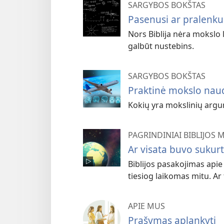
SARGYBOS BOKŠTAS
Pasenusi ar pralenkus
Nors Biblija nėra mokslo l
galbūt nustebins.
SARGYBOS BOKŠTAS
Praktinė mokslo nau
Kokių yra mokslinių argu
PAGRINDINIAI BIBLIJOS
Ar visata buvo sukur
Biblijos pasakojimas api
tiesiog laikomas mitu. Ar 
APIE MUS
Prašymas aplankyti