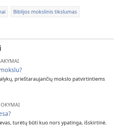
mai
Biblijos mokslinis tikslumas
i
TSAKYMAI
u mokslu?
 dalykų, prieštaraujančių mokslo patvirtintiems
 MOKYMAI
iesa?
vas, turėtų būti kuo nors ypatinga, išskirtinė.