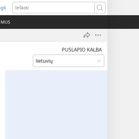
ngti
iveria
Ieškoti
as
E MUS
as)
PUSLAPIO KALBA