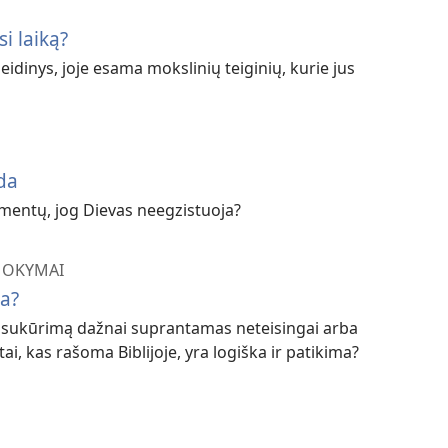
i laiką?
eidinys, joje esama mokslinių teiginių, kurie jus
da
mentų, jog Dievas neegzistuoja?
 MOKYMAI
ta?
e sukūrimą dažnai suprantamas neteisingai arba
tai, kas rašoma Biblijoje, yra logiška ir patikima?