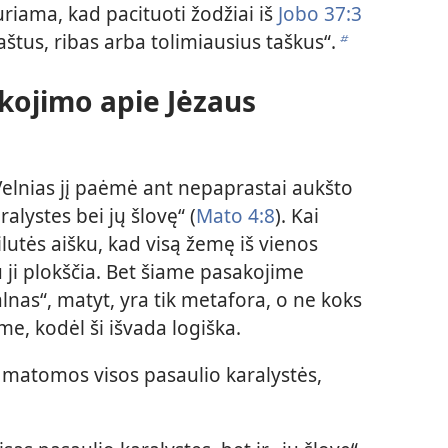
uriama, kad pacituoti žodžiai iš
Jobo 37:3
štus, ribas arba tolimiausius taškus“.
b
kojimo apie Jėzaus
elnias jį paėmė ant nepaprastai aukšto
alystes bei jų šlovę“ (
Mato 4:8
). Kai
ilutės aišku, kad visą žemę iš vienos
u ji plokščia. Bet šiame pasakojime
lnas“, matyt, yra tik metafora, o ne koks
me, kodėl ši išvada logiška.
 matomos visos pasaulio karalystės,