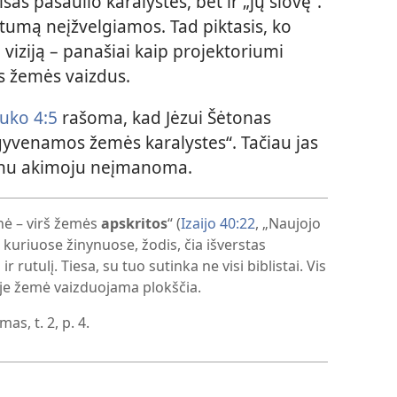
isas pasaulio karalystes, bet ir „jų šlovę“.
stumą neįžvelgiamos. Tad piktasis, ko
p viziją – panašiai kaip projektoriumi
us žemės vaizdus.
uko 4:5
rašoma, kad Jėzui Šėtonas
gyvenamos žemės karalystes“. Tačiau jas
enu akimoju neįmanoma.
nė – virš žemės
apskritos
“ (
Izaijo 40:22
, „Naujojo
 kuriuose žinynuose, žodis, čia išverstas
ir rutulį. Tiesa, su tuo sutinka ne visi biblistai. Vis
joje žemė vaizduojama plokščia.
s, t. 2, p. 4.