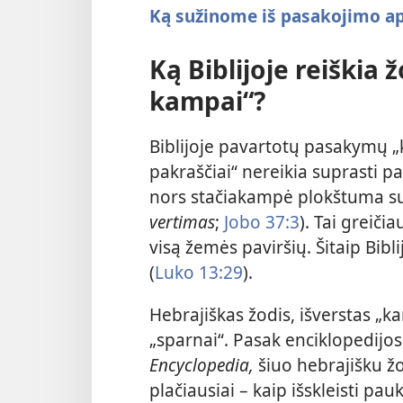
Ką sužinome iš pasakojimo a
Ką Biblijoje reiškia 
kampai“?
Biblijoje pavartotų pasakymų „
pakraščiai“ nereikia suprasti p
nors stačiakampė plokštuma su
vertimas
;
Jobo 37:3
). Tai greiči
visą žemės paviršių. Šitaip Bibl
(
Luko 13:29
).
Hebrajiškas žodis, išverstas „ka
„sparnai“. Pasak enciklopedijo
Encyclopedia,
šiuo hebrajišku žo
plačiausiai – kaip išskleisti pau