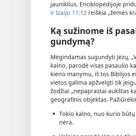
jauniklius. Enciklopedijoje prid
ir
Izaijo 11:12
reiškia „žemės kra
Ką sužinome iš pasa
gundymą?
Mėgindamas sugundyti Jėzų, „V
kalno, parodė visas pasaulio kar
kieno manymu, iš tos Biblijos e
vietos galima apžvelgti tik jeig
žodžiai „nepaprastai aukštas ka
geografinis objektas. Pažiūrėki
Tokio kalno, nuo kurio būtų
nėra.