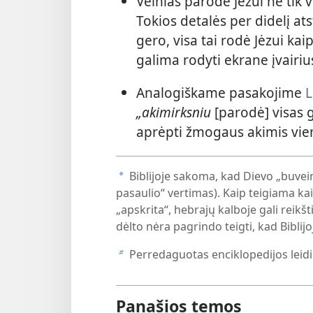
Velnias parodė Jėzui ne tik v
Tokios detalės per didelį at
gero, visa tai rodė Jėzui kai
galima rodyti ekrane įvairi
Analogiškame pasakojime
L
„akimirksniu
[parodė] visas 
aprėpti žmogaus akimis vi
Biblijoje sakoma, kad Dievo „buvei
a
pasaulio“ vertimas). Kaip teigiama kai
„apskrita“, hebrajų kalboje gali reikšti 
dėlto nėra pagrindo teigti, kad Bibli
Perredaguotas enciklopedijos leidima
b
Panašios temos