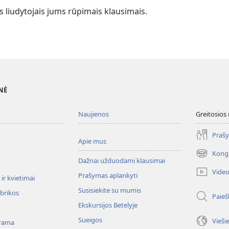
 liudytojais jums rūpimais klausimais.
NĖ
Naujienos
Greitosios
Prašy
Apie mus
Kong
(atsiveria
Dažnai užduodami klausimai
naujas
Vide
Prašymas aplankyti
langas)
ir kvietimai
Susisiekite su mumis
ubrikos
Paieš
Ekskursijos Betelyje
Sueigos
Vieši
rama