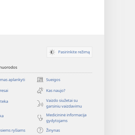
Pasirinkite režimą
 nuorodos
mas aplankyti
Sueigos
(atsiveria
naujas
resai
Kas naujo?
langas)
Vaizdo siužetai su
oteka
garsiniu vaizdavimu
Medicininė informacija
ka
gydytojams
esiems ryšiams
Žinynas