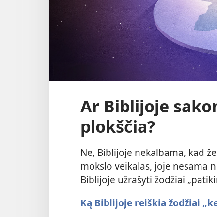
Ar Biblijoje sak
plokščia?
Ne, Biblijoje nekalbama, kad ž
mokslo veikalas, joje nesama ni
Biblijoje užrašyti žodžiai „pati
Ką Biblijoje reiškia žodžiai „