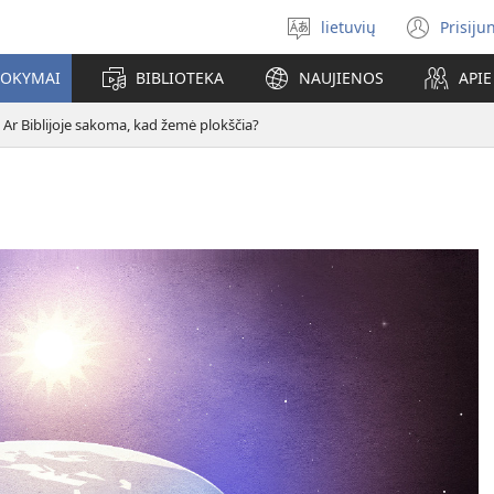
lietuvių
Prisiju
Pasirinkite
(ats
kalbą
nauj
MOKYMAI
BIBLIOTEKA
NAUJIENOS
API
lang
Ar Biblijoje sakoma, kad žemė plokščia?