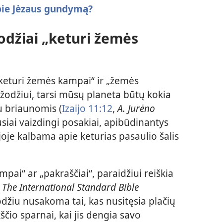
pie Jėzaus gundymą?
žodžiai „keturi žemės
keturi žemės kampai“ ir „žemės
ažodžiui, tarsi mūsų planeta būtų kokia
 briaunomis (
Izaijo 11:12
,
A. Jurėno
ausiai vaizdingi posakiai, apibūdinantys
ijoje kalbama apie keturias pasaulio šalis
mpai“ ar „pakraščiai“, paraidžiui reiškia
s
The International Standard Bible
džiu nusakoma tai, kas nusitęsia plačių
kščio sparnai, kai jis dengia savo