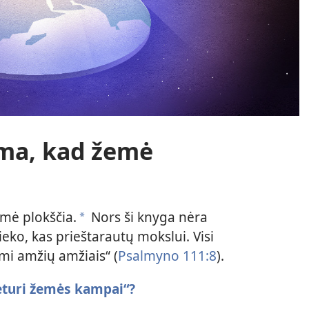
oma, kad žemė
emė plokščia.
Nors ši knyga nėra
a
eko, kas prieštarautų mokslui. Visi
kimi amžių amžiais“ (
Psalmyno 111:8
).
keturi žemės kampai“?