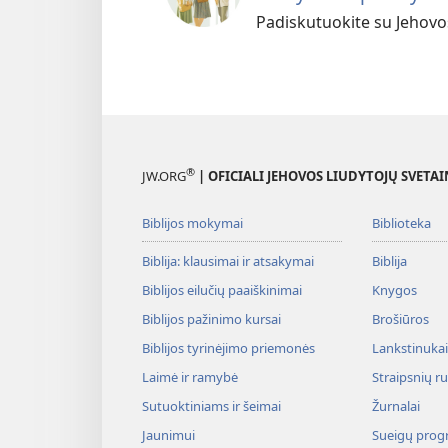
Padiskutuokite su Jehovos
®
JW.ORG
| OFICIALI JEHOVOS LIUDYTOJŲ SVETAI
Biblijos mokymai
Biblioteka
Biblija: klausimai ir atsakymai
Biblija
Biblijos eilučių paaiškinimai
Knygos
Biblijos pažinimo kursai
Brošiūros
Biblijos tyrinėjimo priemonės
Lankstinukai 
Laimė ir ramybė
Straipsnių r
Sutuoktiniams ir šeimai
Žurnalai
Jaunimui
Sueigų prog