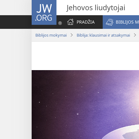
JW.ORG
Jehovos liudytojai
PRADŽIA
BIBLIJOS 
Biblijos mokymai
Biblija: klausimai ir atsakymai