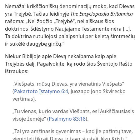
Nemažai krikščioniškų denominacijų moko, kad Dievas
yra Trejybė. Tačiau leidinyje
The Encyclopædia Britannica
rašoma: „Nei žodžio „Trejybė“, nei aiškaus šios
doktrinos išdėstymo Naujajame Testamente nėra [...].
Ta doktrina rutuliojosi palaipsniui per keletą šimtmečių
ir sukėlė daugybę ginčų.“
Niekur Biblijoje apie Dievą nekalbama kaip apie
Trejybės dalį. Pagalvokite, ką rodo šios Šventojo Rašto
ištraukos:
„Viešpats, mūsų Dievas, yra vienatinis Viešpats“
(
Pakartoto Įstatymo 6:4
, Juozapo Jono Skvirecko
vertimas).
„Tu vienas, kurio vardas Viešpats, esi Aukščiausiasis
visoje žemėje“ (
Psalmyno 83:18
).
„Tai yra amžinasis gyvenimas – kad jie pažintų tave,
vienintelį tikrąjį Dievą, ir tavo siųstąjį, Jėzų Kristų“