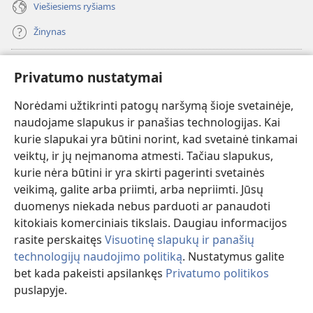
Viešiesiems ryšiams
Žinynas
Paaukoti
(atsiveria
Privatumo nustatymai
naujas
langas)
Norėdami užtikrinti patogų naršymą šioje svetainėje,
Sargybos bokšto INTERNETINĖ BIBLIOTEKA
(atsiveria
naudojame slapukus ir panašias technologijas. Kai
naujas
®
JW Hub
kurie slapukai yra būtini norint, kad svetainė tinkamai
langas)
(atsiveria
veiktų, ir jų neįmanoma atmesti. Tačiau slapukus,
naujas
®
JW Library
langas)
kurie nėra būtini ir yra skirti pagerinti svetainės
veikimą, galite arba priimti, arba nepriimti. Jūsų
Watchtower Library
duomenys niekada nebus parduoti ar panaudoti
kitokiais komerciniais tikslais. Daugiau informacijos
rasite perskaitęs
Visuotinę slapukų ir panašių
technologijų naudojimo politiką
. Nustatymus galite
bet kada pakeisti apsilankęs
Privatumo politikos
Copyright
© 2026 Watch Tower Bible and Tract Society of Pennsylvania.
NAUDOJIMOSI SVETAINE SĄLYGOS
|
PRIVATUMO POLITIKA
|
puslapyje.
PRIVATUMO NUSTATYMAI