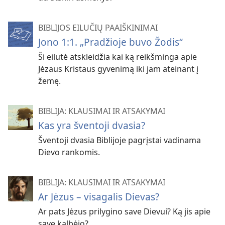
BIBLIJOS EILUČIŲ PAAIŠKINIMAI
Jono 1:1. „Pradžioje buvo Žodis“
Ši eilutė atskleidžia kai ką reikšminga apie
Jėzaus Kristaus gyvenimą iki jam ateinant į
žemę.
BIBLIJA: KLAUSIMAI IR ATSAKYMAI
Kas yra šventoji dvasia?
Šventoji dvasia Biblijoje pagrįstai vadinama
Dievo rankomis.
BIBLIJA: KLAUSIMAI IR ATSAKYMAI
Ar Jėzus – visagalis Dievas?
Ar pats Jėzus prilygino save Dievui? Ką jis apie
save kalbėjo?