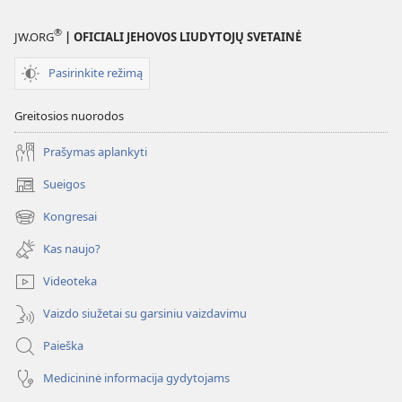
®
JW.ORG
| OFICIALI JEHOVOS LIUDYTOJŲ SVETAINĖ
Pasirinkite režimą
Greitosios nuorodos
Prašymas aplankyti
Sueigos
(atsiveria
naujas
Kongresai
(atsiveria
langas)
naujas
Kas naujo?
langas)
Videoteka
Vaizdo siužetai su garsiniu vaizdavimu
Paieška
Medicininė informacija gydytojams