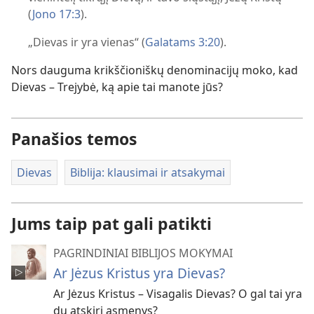
(
Jono 17:3
).
„Dievas ir yra vienas“ (
Galatams 3:20
).
Nors dauguma krikščioniškų denominacijų moko, kad
Dievas – Trejybė, ką apie tai manote jūs?
Panašios temos
Dievas
Biblija: klausimai ir atsakymai
Jums taip pat gali patikti
PAGRINDINIAI BIBLIJOS MOKYMAI
Ar Jėzus Kristus yra Dievas?
Ar Jėzus Kristus – Visagalis Dievas? O gal tai yra
du atskiri asmenys?