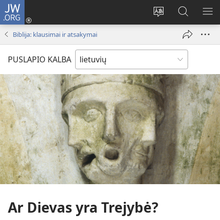
JW.ORG
Prisijungti
(atsiveria
Pakeisti
Paieška
RO
naujas
svetainės
svetainėj
ME
Biblija: klausimai ir atsakymai
langas)
kalbą
JW.ORG
PUSLAPIO KALBA
Ar Dievas yra Trejybė?