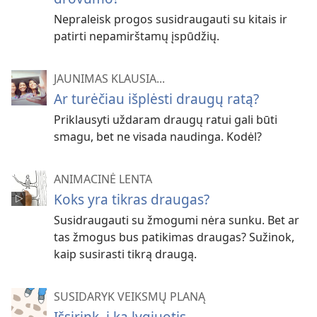
Nepraleisk progos susidraugauti su kitais ir
patirti nepamirštamų įspūdžių.
JAUNIMAS KLAUSIA...
Ar turėčiau išplėsti draugų ratą?
Priklausyti uždaram draugų ratui gali būti
smagu, bet ne visada naudinga. Kodėl?
ANIMACINĖ LENTA
Koks yra tikras draugas?
Susidraugauti su žmogumi nėra sunku. Bet ar
tas žmogus bus patikimas draugas? Sužinok,
kaip susirasti tikrą draugą.
SUSIDARYK VEIKSMŲ PLANĄ
Išsirink, į ką lygiuotis