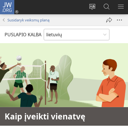
JW.ORG
Prisijungti
(atsiveria
Pakeisti
Paieška
RO
naujas
svetainės
svetainėj
ME
Susidaryk veiksmų planą
langas)
kalbą
JW.ORG
PUSLAPIO KALBA
Kaip įveikti vienatvę