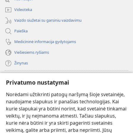
langas)
Videoteka
Vaizdo siužetai su garsiniu vaizdavimu
Paieška
Medicininė informacija gydytojams
Viešiesiems ryšiams
Žinynas
Paaukoti
(atsiveria
Privatumo nustatymai
naujas
langas)
Norėdami užtikrinti patogų naršymą šioje svetainėje,
Sargybos bokšto INTERNETINĖ BIBLIOTEKA
(atsiveria
naudojame slapukus ir panašias technologijas. Kai
naujas
®
JW Hub
kurie slapukai yra būtini norint, kad svetainė tinkamai
langas)
(atsiveria
veiktų, ir jų neįmanoma atmesti. Tačiau slapukus,
naujas
®
JW Library
langas)
kurie nėra būtini ir yra skirti pagerinti svetainės
veikimą, galite arba priimti, arba nepriimti. Jūsų