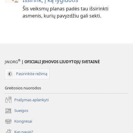
Šis veiksmų planas padės tau išsirinkti
asmenis, kurių pavyzdžiu gali sekti.
®
JW.ORG
| OFICIALI JEHOVOS LIUDYTOJŲ SVETAINĖ
Pasirinkite režimą
Greitosios nuorodos
Prašymas aplankyti
Sueigos
(atsiveria
naujas
Kongresai
(atsiveria
langas)
naujas
Kas naujo?