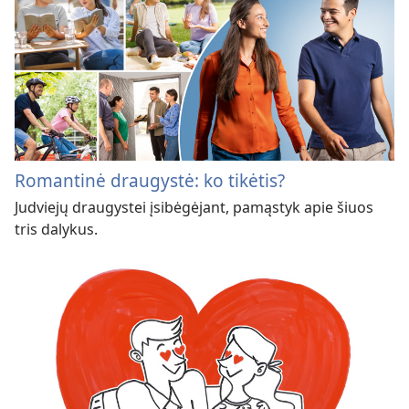
Romantinė draugystė: ko tikėtis?
Judviejų draugystei įsibėgėjant, pamąstyk apie šiuos
tris dalykus.