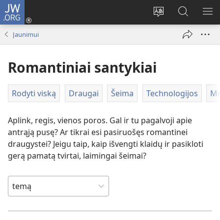
JW.ORG
Prisijungti
(atsiveria
Pakeisti
Paieška
RO
naujas
svetainės
svetainėj
ME
Jaunimui
langas)
kalbą
JW.ORG
Romantiniai santykiai
Rodyti viską
Draugai
Šeima
Technologijos
Mo
Aplink, regis, vienos poros. Gal ir tu pagalvoji apie
antrąją pusę? Ar tikrai esi pasiruošęs romantinei
draugystei? Jeigu taip, kaip išvengti klaidų ir pasikloti
gerą pamatą tvirtai, laimingai šeimai?