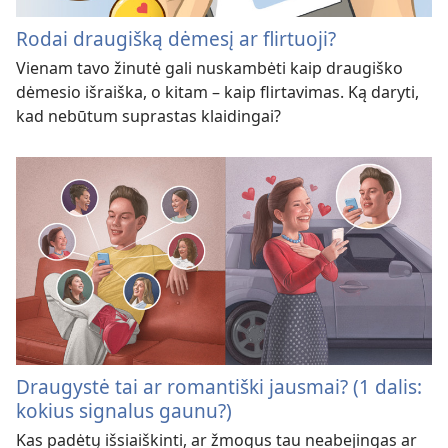
Rodai draugišką dėmesį ar flirtuoji?
Vienam tavo žinutė gali nuskambėti kaip draugiško
dėmesio išraiška, o kitam – kaip flirtavimas. Ką daryti,
kad nebūtum suprastas klaidingai?
Draugystė tai ar romantiški jausmai? (1 dalis:
kokius signalus gaunu?)
Kas padėtų išsiaiškinti, ar žmogus tau neabejingas ar