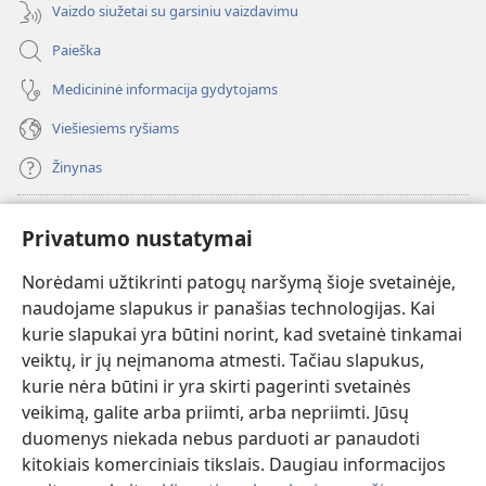
Vaizdo siužetai su garsiniu vaizdavimu
Paieška
Medicininė informacija gydytojams
Viešiesiems ryšiams
Žinynas
Paaukoti
(atsiveria
Privatumo nustatymai
naujas
langas)
Norėdami užtikrinti patogų naršymą šioje svetainėje,
Sargybos bokšto INTERNETINĖ BIBLIOTEKA
(atsiveria
naudojame slapukus ir panašias technologijas. Kai
naujas
®
JW Hub
kurie slapukai yra būtini norint, kad svetainė tinkamai
langas)
(atsiveria
veiktų, ir jų neįmanoma atmesti. Tačiau slapukus,
naujas
®
JW Library
langas)
kurie nėra būtini ir yra skirti pagerinti svetainės
veikimą, galite arba priimti, arba nepriimti. Jūsų
Watchtower Library
duomenys niekada nebus parduoti ar panaudoti
kitokiais komerciniais tikslais. Daugiau informacijos