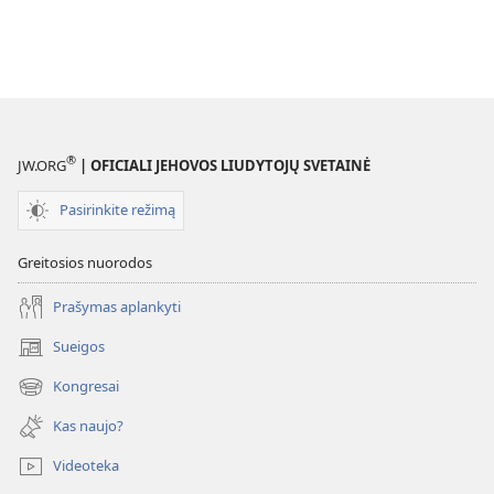
®
JW.ORG
| OFICIALI JEHOVOS LIUDYTOJŲ SVETAINĖ
Pasirinkite režimą
Greitosios nuorodos
Prašymas aplankyti
Sueigos
(atsiveria
naujas
Kongresai
(atsiveria
langas)
naujas
Kas naujo?
langas)
Videoteka