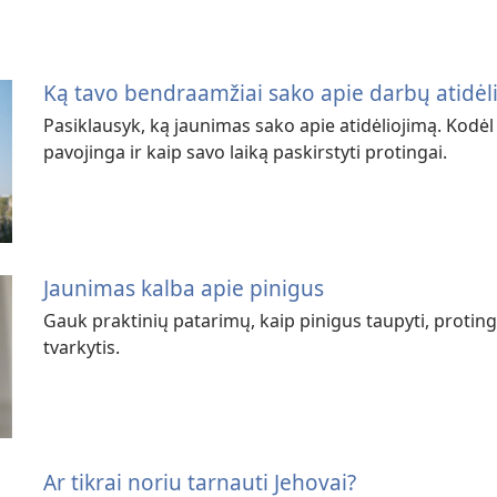
Ką tavo bendraamžiai sako apie darbų atidėl
Pasiklausyk, ką jaunimas sako apie atidėliojimą. Kodėl vi
pavojinga ir kaip savo laiką paskirstyti protingai.
Jaunimas kalba apie pinigus
Gauk praktinių patarimų, kaip pinigus taupyti, protingai 
tvarkytis.
Ar tikrai noriu tarnauti Jehovai?