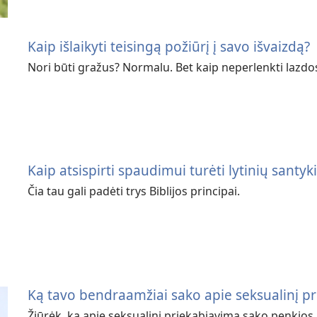
Kaip išlaikyti teisingą požiūrį į savo išvaizdą?
Nori būti gražus? Normalu. Bet kaip neperlenkti lazdo
Kaip atsispirti spaudimui turėti lytinių santyk
Čia tau gali padėti trys Biblijos principai.
Ką tavo bendraamžiai sako apie seksualinį p
Žiūrėk, ką apie seksualinį priekabiavimą sako penkios 