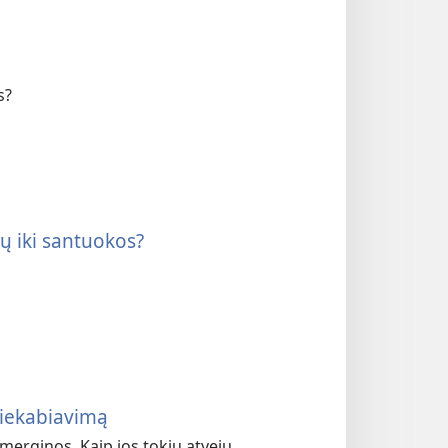
s?
ių iki santuokos?
riekabiavimą
merginos. Kaip jos tokiu atveju