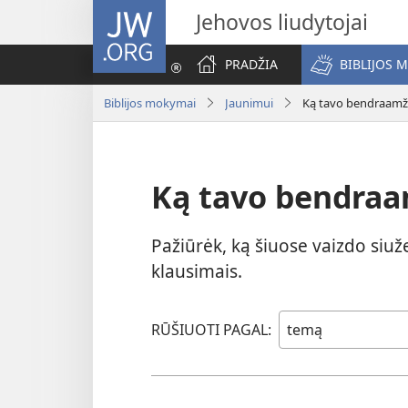
JW.ORG
Jehovos liudytojai
PRADŽIA
BIBLIJOS 
Biblijos mokymai
Jaunimui
Ką tavo bendraamžia
Ką tavo bendraam
Pažiūrėk, ką šiuose vaizdo siuž
klausimais.
RŪŠIUOTI PAGAL: