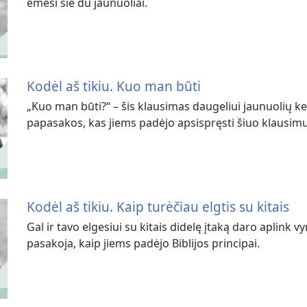
ėmėsi šie du jaunuoliai.
Kodėl aš tikiu. Kuo man būti
„Kuo man būti?“ – šis klausimas daugeliui jaunuolių kel
papasakos, kas jiems padėjo apsispręsti šiuo klausimu 
Kodėl aš tikiu. Kaip turėčiau elgtis su kitais
Gal ir tavo elgesiui su kitais didelę įtaką daro aplink v
pasakoja, kaip jiems padėjo Biblijos principai.