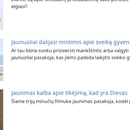
elgiasi?
Jaunuoliai dalijasi mintimis apie sveiką gyve
Ar tau būna sunku prisiversti mankštintis arba valgyti
jaunuoliai pasakoja, kas jiems padeda laikytis sveiko
Jaunimas kalba apie tikėjimą, kad yra Dievas
Šiame trijų minučių filmuke jaunimas pasakoja, kodėl p