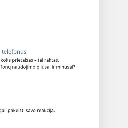
 telefonus
oks prietaisas – tai raktas,
lefonų naudojimo pliusai ir minusai?
ali pakeisti savo reakciją.