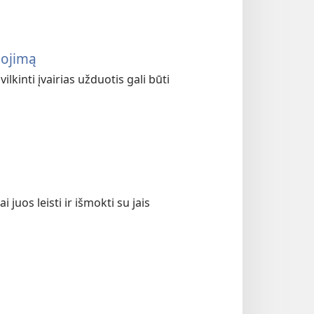
iojimą
lkinti įvairias užduotis gali būti
juos leisti ir išmokti su jais