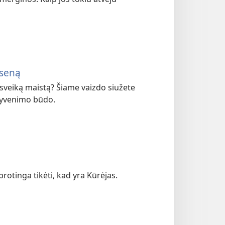
nseną
 sveiką maistą? Šiame vaizdo siužete
 gyvenimo būdo.
rotinga tikėti, kad yra Kūrėjas.