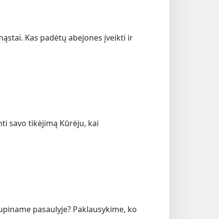
stai. Kas padėtų abejones įveikti ir
ti savo tikėjimą Kūrėju, kai
kupiname pasaulyje? Paklausykime, ko