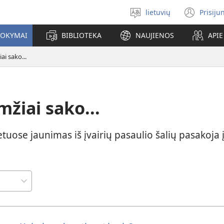
lietuvių
Prisiju
Pasirinkite
(ats
kalbą
nauj
MOKYMAI
BIBLIOTEKA
NAUJIENOS
API
lang
i sako...
žiai sako...
etuose jaunimas iš įvairių pasaulio šalių pasakoja 