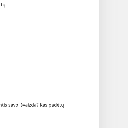
ktų.
ntis savo išvaizda? Kas padėtų