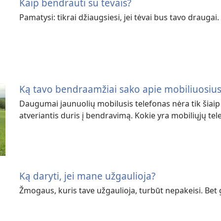
Kaip bendrauti su tėvais?
Pamatysi: tikrai džiaugsiesi, jei tėvai bus tavo draugai.
Ką tavo bendraamžiai sako apie mobiliuosius
Daugumai jaunuolių mobilusis telefonas nėra tik šiaip k
atveriantis duris į bendravimą. Kokie yra mobiliųjų te
Ką daryti, jei mane užgaulioja?
Žmogaus, kuris tave užgaulioja, turbūt nepakeisi. Bet g