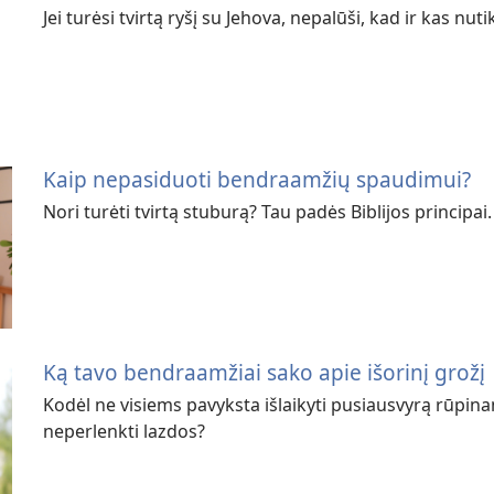
Jei turėsi tvirtą ryšį su Jehova, nepalūši, kad ir kas nuti
Kaip nepasiduoti bendraamžių spaudimui?
Nori turėti tvirtą stuburą? Tau padės Biblijos principai.
Ką tavo bendraamžiai sako apie išorinį grožį
Kodėl ne visiems pavyksta išlaikyti pusiausvyrą rūpina
neperlenkti lazdos?