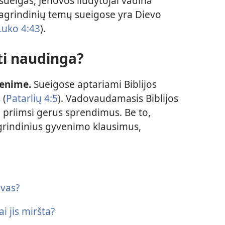
sueigas, Jehovos liudytojai vadina
pagrindinių temų sueigose yra Dievo
uko 4:43
).
ti naudinga?
venime.
Sueigose aptariami Biblijos
 (
Patarlių 4:5
). Vadovaudamasis Biblijos
se priimsi gerus sprendimus. Be to,
grindinius gyvenimo klausimus,
evas?
i jis miršta?