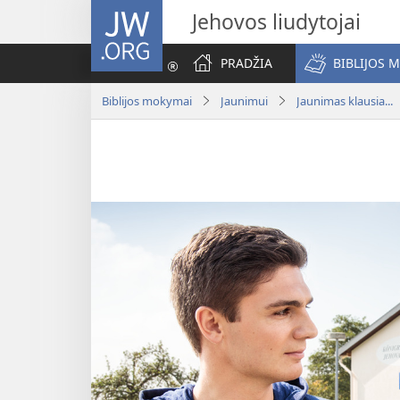
JW.ORG
Jehovos liudytojai
PRADŽIA
BIBLIJOS 
Biblijos mokymai
Jaunimui
Jaunimas klausia...