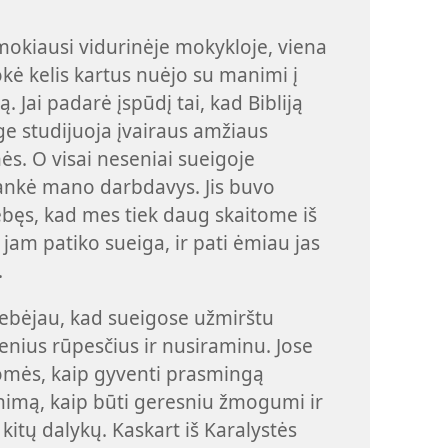
mokiausi vidurinėje mokykloje, viena
okė kelis kartus nuėjo su manimi į
ą. Jai padarė įspūdį tai, kad Bibliją
e studijuoja įvairaus amžiaus
s. O visai neseniai sueigoje
ankė mano darbdavys. Jis buvo
bęs, kad mes tiek daug skaitome iš
 jam patiko sueiga, ir pati ėmiau jas
.
ebėjau, kad sueigose užmirštu
enius rūpesčius ir nusiraminu. Jose
mės, kaip gyventi prasmingą
imą, kaip būti geresniu žmogumi ir
kitų dalykų. Kaskart iš Karalystės