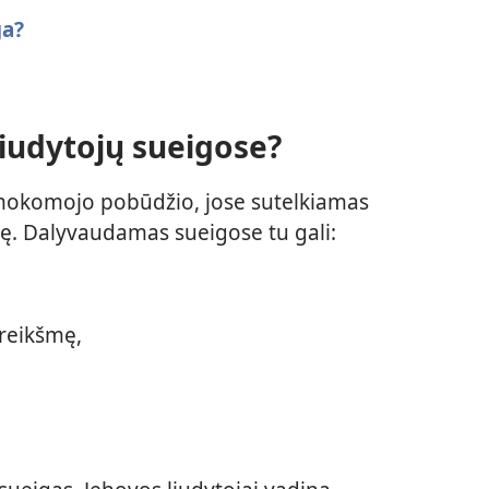
ga?
liudytojų sueigose?
 mokomojo pobūdžio, jose sutelkiamas
tę. Dalyvaudamas sueigose tu gali:
 reikšmę,