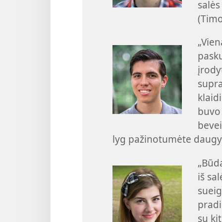
salės
(Timo
„Vien
pasku
įrodyt
supra
klaidi
buvo 
bevei
lyg pažinotumėte daugy
„Būda
iš sa
sueig
pradi
su ki