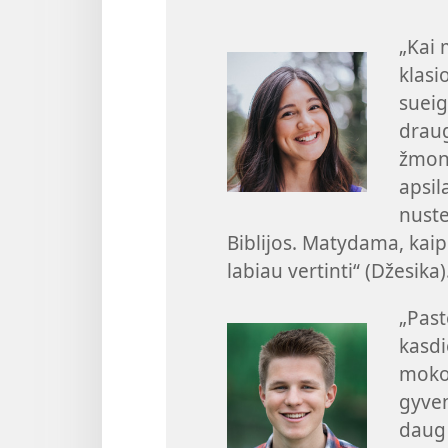
„Kai 
klasi
sueig
draug
žmonė
apsil
nuste
Biblijos. Matydama, kaip
labiau vertinti“ (Džesika)
„Past
kasdi
moko
gyven
daug 