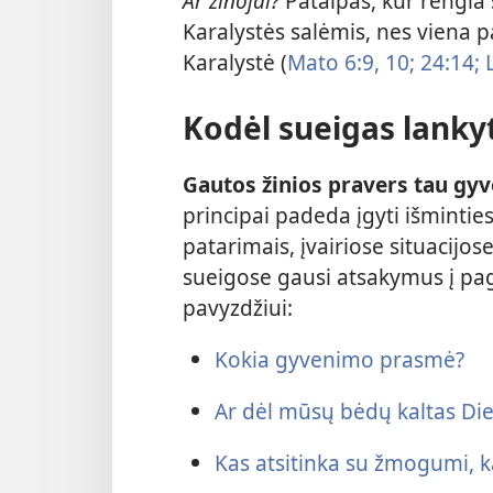
Ar žinojai?
Patalpas, kur rengia 
Karalystės salėmis, nes viena 
Karalystė (
Mato 6:9, 10;
24:14;
L
Kodėl sueigas lanky
Gautos žinios pravers tau gy
principai padeda įgyti išminties
patarimais, įvairiose situacijo
sueigose gausi atsakymus į pa
pavyzdžiui:
Kokia gyvenimo prasmė?
Ar dėl mūsų bėdų kaltas Di
Kas atsitinka su žmogumi, ka