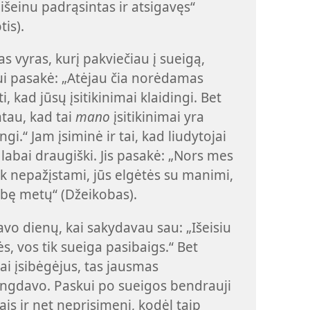
 išeinu padrąsintas ir atsigavęs“
tis).
as vyras, kurį pakviečiau į sueigą,
i pasakė: „Atėjau čia norėdamas
i, kad jūsų įsitikinimai klaidingi. Bet
tau, kad tai
mano
įsitikinimai yra
ngi.“ Jam įsiminė ir tai, kad liudytojai
labai draugiški. Jis pasakė: „Nors mes
k nepažįstami, jūs elgėtės su manimi,
bę metų“ (Džeikobas).
vo dienų, kai sakydavau sau: „Išeisiu
lės, vos tik sueiga pasibaigs.“ Bet
ai įsibėgėjus, tas jausmas
ngdavo. Paskui po sueigos bendrauji
tais ir net neprisimeni, kodėl taip