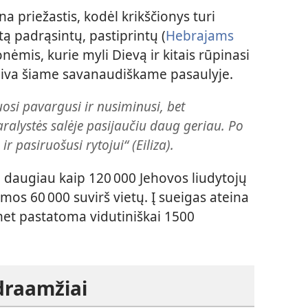
na priežastis, kodėl krikščionys turi
tą padrąsintų, pastiprintų (
Hebrajams
ėmis, kurie myli Dievą ir kitais rūpinasi
tgaiva šiame savanaudiškame pasaulyje.
uosi pavargusi ir nusiminusi, bet
alystės salėje pasijaučiu daug geriau. Po
 pasiruošusi rytojui“ (Eiliza).
 daugiau kaip 120 000 Jehovos liudytojų
s 60 000 suvirš vietų. Į sueigas ateina
met pastatoma vidutiniškai 1500
draamžiai