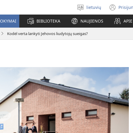
lietuvių
Prisiju
Pasirinkite
(ats
kalbą
nauj
MOKYMAI
BIBLIOTEKA
NAUJIENOS
API
lang
Kodėl verta lankyti Jehovos liudytojų sueigas?