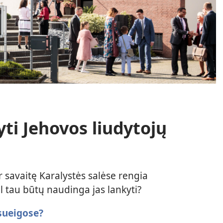
yti Jehovos liudytojų
r savaitę Karalystės salėse rengia
ėl tau būtų naudinga jas lankyti?
sueigose?