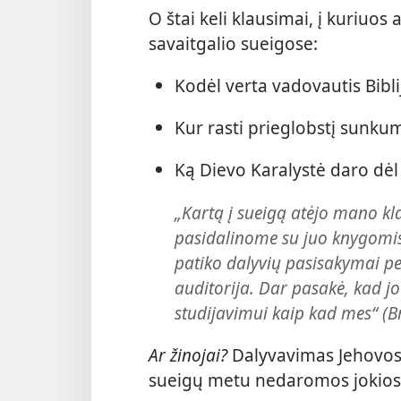
O štai keli klausimai, į kuriuo
savaitgalio sueigose:
Kodėl verta vadovautis Bibli
Kur rasti prieglobstį sunk
Ką Dievo Karalystė daro dė
„Kartą į sueigą atėjo mano kl
pasidalinome su juo knygomis.
patiko dalyvių pasisakymai pe
auditorija. Dar pasakė, kad jo
studijavimui kaip kad mes“ (B
Ar žinojai?
Dalyvavimas Jehovos
sueigų metu nedaromos jokios 