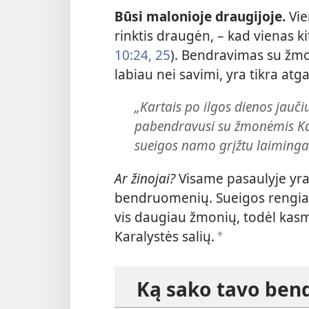
Būsi malonioje draugijoje.
Vie
rinktis draugėn, – kad vienas ki
10:24, 25
). Bendravimas su žmon
labiau nei savimi, yra tikra a
„Kartais po ilgos dienos jauči
pabendravusi su žmonėmis Kar
sueigos namo grįžtu laiminga ir
Ar žinojai?
Visame pasaulyje yra
bendruomenių. Sueigos rengiamo
vis daugiau žmonių, todėl kas
Karalystės salių.
a
Ką sako tavo ben