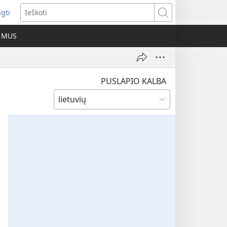
ngti
iveria
Ieškoti
as
E MUS
as)
PUSLAPIO KALBA