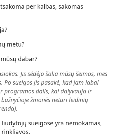
s atsakoma per kalbas, sakomas
ja?
umų metu?
l mūsų dabar?
asiokas. Jis sėdėjo šalia mūsų šeimos, mes
 Po sueigos jis pasakė, kad jam labai
r programos dalis, kai dalyvauja ir
 bažnyčioje žmonės neturi leidinių
renda).
 liudytojų sueigose yra nemokamas,
rinkliavos.