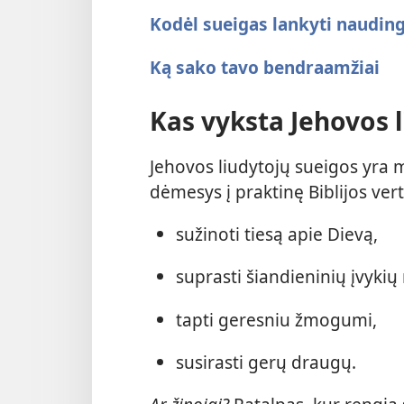
Kodėl sueigas lankyti naudin
Ką sako tavo bendraamžiai
Kas vyksta Jehovos 
Jehovos liudytojų sueigos yra
dėmesys į praktinę Biblijos ver
sužinoti tiesą apie Dievą,
suprasti šiandieninių įvykių
tapti geresniu žmogumi,
susirasti gerų draugų.