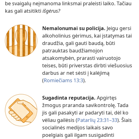
be svaigalų neįmanoma linksmai praleisti laiko. Tačiau
kas gali atsitikti
išgėrus?
Nemalonumai su policija.
Jeigu gersi
alkoholinius gėrimus, kai įstatymas tai
draudžia, gali gauti baudą, būti
patrauktas baudžiamojon
atsakomybėn, prarasti vairuotojo
teises, būti priverstas dirbti viešuosius
darbus ar net sėsti į kalėjimą
(
Romiečiams 13:3
).
Sugadinta reputacija.
Apgirtęs
žmogus praranda savikontrolę. Tada
jis gali pasakyti ar padaryti tai, dėl ko
vėliau gailėsis (
Patarlių 23:31–33
). Šiais
socialinės medijos laikais savo
poelgiais gali ilgam susigadinti