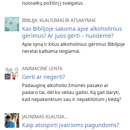
nuosaikų požiūrį į svaigalus.
BIBLIJA: KLAUSIMAI IR ATSAKYMAI
Kas Biblijoje sakoma apie alkoholinius
gėrimus? Ar juos gerti – nuodėmė?
Apie vyną ir kitus alkoholinius gėrimus Biblijoje
neretai kalbama teigiamai.
ANIMACINĖ LENTA
Gerti ar negerti?
Padauginę alkoholio žmonės pasako ar
padaro tai, dėl ko vėliau gailisi. Ką gali daryti,
kad nepakenktum sau ir nepakliūtum į bėdą?
JAUNIMAS KLAUSIA...
Kaip atsispirti įvairioms pagundoms?