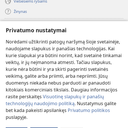
Viešiesiems ryšiams
Žinynas
Paaukoti
(atsiveria
Privatumo nustatymai
naujas
langas)
Norėdami užtikrinti patogų naršymą šioje svetainėje,
Sargybos bokšto INTERNETINĖ BIBLIOTEKA
(atsiveria
naudojame slapukus ir panašias technologijas. Kai
naujas
®
JW Hub
kurie slapukai yra būtini norint, kad svetainė tinkamai
langas)
(atsiveria
veiktų, ir jų neįmanoma atmesti. Tačiau slapukus,
naujas
®
JW Library
langas)
kurie nėra būtini ir yra skirti pagerinti svetainės
veikimą, galite arba priimti, arba nepriimti. Jūsų
Watchtower Library
duomenys niekada nebus parduoti ar panaudoti
kitokiais komerciniais tikslais. Daugiau informacijos
rasite perskaitęs
Visuotinę slapukų ir panašių
technologijų naudojimo politiką
. Nustatymus galite
Copyright
© 2026 Watch Tower Bible and Tract Society of Pennsylvania.
bet kada pakeisti apsilankęs
Privatumo politikos
NAUDOJIMOSI SVETAINE SĄLYGOS
|
PRIVATUMO POLITIKA
|
puslapyje.
PRIVATUMO NUSTATYMAI