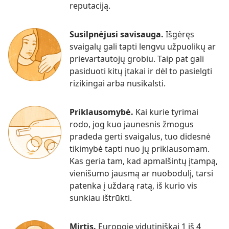
reputaciją.
Susilpnėjusi savisauga.
Išgėręs
svaigalų gali tapti lengvu užpuolikų ar
prievartautojų grobiu. Taip pat gali
pasiduoti kitų įtakai ir dėl to pasielgti
rizikingai arba nusikalsti.
Priklausomybė.
Kai kurie tyrimai
rodo, jog kuo jaunesnis žmogus
pradeda gerti svaigalus, tuo didesnė
tikimybė tapti nuo jų priklausomam.
Kas geria tam, kad apmalšintų įtampą,
vienišumo jausmą ar nuobodulį, tarsi
patenka į uždarą ratą, iš kurio vis
sunkiau ištrūkti.
Mirtis.
Europoje vidutiniškai 1 iš 4