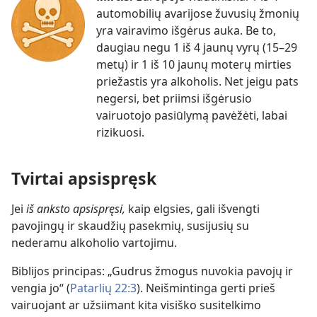
automobilių avarijose žuvusių žmonių
yra vairavimo išgėrus auka. Be to,
daugiau negu 1 iš 4 jaunų vyrų (15–29
metų) ir 1 iš 10 jaunų moterų mirties
priežastis yra alkoholis. Net jeigu pats
negersi, bet priimsi išgėrusio
vairuotojo pasiūlymą pavėžėti, labai
rizikuosi.
Tvirtai apsispręsk
Jei
iš anksto apsispręsi,
kaip elgsies, gali išvengti
pavojingų ir skaudžių pasekmių, susijusių su
nederamu alkoholio vartojimu.
Biblijos principas: „Gudrus žmogus nuvokia pavojų ir
vengia jo“ (
Patarlių 22:3
). Neišmintinga gerti prieš
vairuojant ar užsiimant kita visiško susitelkimo