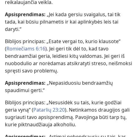
reikalaujančia veikla.
Apsisprendimas:
„Jei kada gersiu svaigalus, tai tik
tada, kai būsiu pilnametis ir kai aplinkybės leis tai
daryti.“
Biblijos principas: „Esate vergai to, kurio klausote“
(
Romiečiams 6:16
). Jei geri tik dėl to, kad tavo
bendraamžiai geria, leidiesi kitų valdomas. Jei geri iš
nuobodulio ar norėdamas atsikratyti streso, neišmoksi
spręsti savo problemų.
Apsisprendimas:
„Nepasiduosiu bendraamžių
spaudimui gerti.“
Biblijos principas: „Nesusidėk su tais, kurie godžiai
geria vyną“ (
Patarlių 23:20
). Netinkamos draugijos gali
sugriauti tavo apsisprendimą. Pavojinga būti tarp tų,
kurie piktnaudžiauja alkoholiu.
Apsisprendimas:
„Artimai nebendrausiu su tais, kas