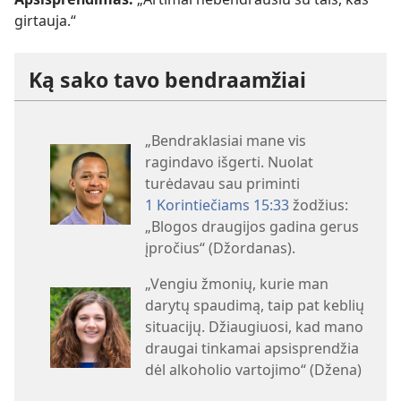
girtauja.“
Ką sako tavo bendraamžiai
„Bendraklasiai mane vis
ragindavo išgerti. Nuolat
turėdavau sau priminti
1 Korintiečiams 15:33
žodžius:
„Blogos draugijos gadina gerus
įpročius“ (Džordanas).
„Vengiu žmonių, kurie man
darytų spaudimą, taip pat keblių
situacijų. Džiaugiuosi, kad mano
draugai tinkamai apsisprendžia
dėl alkoholio vartojimo“ (Džena)