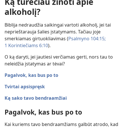
Ką turėčiau žinoti apie
alkoholį?
Biblija nedraudžia saikingai vartoti alkoholį, jei tai
neprieštarauja šalies įstatymams. Tačiau joje
smerkiamas girtuokliavimas (
Psalmyno 104:15;
1 Korintiečiams 6:10
).
O ką daryti, jei jautiesi verčiamas gerti, nors tau to
neleidžia įstatymas ar tėvai?
Pagalvok, kas bus po to
Tvirtai apsispręsk
Ką sako tavo bendraamžiai
Pagalvok, kas bus po to
Kai kuriems tavo bendraamžiams galbūt atrodo, kad