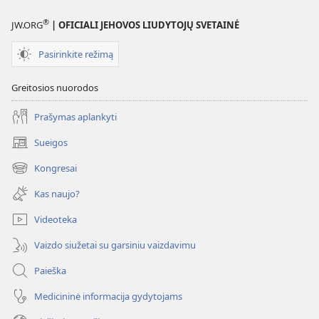
®
JW.ORG
| OFICIALI JEHOVOS LIUDYTOJŲ SVETAINĖ
Pasirinkite režimą
Greitosios nuorodos
Prašymas aplankyti
Sueigos
(atsiveria
naujas
Kongresai
(atsiveria
langas)
naujas
Kas naujo?
langas)
Videoteka
Vaizdo siužetai su garsiniu vaizdavimu
Paieška
Medicininė informacija gydytojams