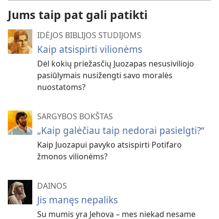
Jums taip pat gali patikti
IDĖJOS BIBLIJOS STUDIJOMS
Kaip atsispirti vilionėms
Dėl kokių priežasčių Juozapas nesusiviliojo
pasiūlymais nusižengti savo moralės
nuostatoms?
SARGYBOS BOKŠTAS
„Kaip galėčiau taip nedorai pasielgti?“
Kaip Juozapui pavyko atsispirti Potifaro
žmonos vilionėms?
DAINOS
Jis manęs nepaliks
Su mumis yra Jehova – mes niekad nesame