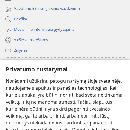
Vaizdo siužetai su garsiniu vaizdavimu
Paieška
Medicininė informacija gydytojams
Viešiesiems ryšiams
Žinynas
Paaukoti
(atsiveria
Privatumo nustatymai
naujas
langas)
Norėdami užtikrinti patogų naršymą šioje svetainėje,
Sargybos bokšto INTERNETINĖ BIBLIOTEKA
(atsiveria
naudojame slapukus ir panašias technologijas. Kai
naujas
®
JW Hub
kurie slapukai yra būtini norint, kad svetainė tinkamai
langas)
(atsiveria
veiktų, ir jų neįmanoma atmesti. Tačiau slapukus,
naujas
®
JW Library
langas)
kurie nėra būtini ir yra skirti pagerinti svetainės
veikimą, galite arba priimti, arba nepriimti. Jūsų
Watchtower Library
duomenys niekada nebus parduoti ar panaudoti
kitokiais komerciniais tikslais. Daugiau informacijos