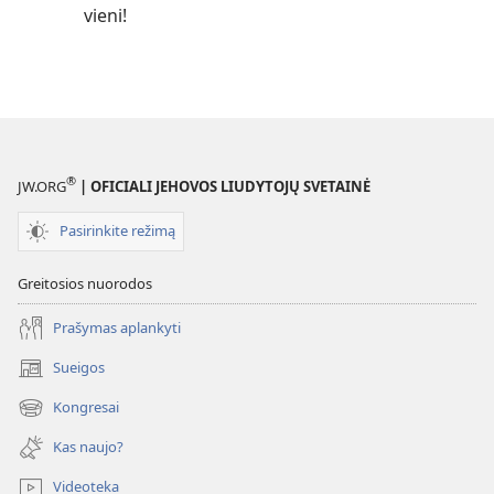
vieni!
®
JW.ORG
| OFICIALI JEHOVOS LIUDYTOJŲ SVETAINĖ
Pasirinkite režimą
Greitosios nuorodos
Prašymas aplankyti
Sueigos
(atsiveria
naujas
Kongresai
(atsiveria
langas)
naujas
Kas naujo?
langas)
Videoteka