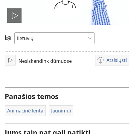
Leisti
įrašą
Pasirinkite
kalbą
Atsisiųsti
Nesiskandink dūmuose
Leisti
Vaizdo
failų
atsisiuntimo
parinktys
Panašios temos
Animacinė lenta
Jaunimui
Jums taip pat gali patikti