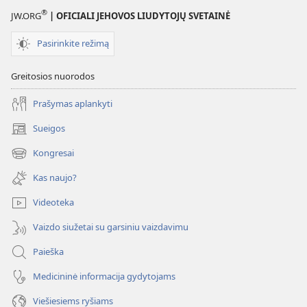
®
JW.ORG
| OFICIALI JEHOVOS LIUDYTOJŲ SVETAINĖ
Pasirinkite režimą
Greitosios nuorodos
Prašymas aplankyti
Sueigos
(atsiveria
naujas
Kongresai
(atsiveria
langas)
naujas
Kas naujo?
langas)
Videoteka
Vaizdo siužetai su garsiniu vaizdavimu
Paieška
Medicininė informacija gydytojams
Viešiesiems ryšiams