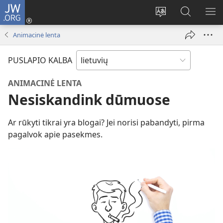
JW.ORG
Prisijungti
(atsiveria
Pakeisti
Paieška
RO
naujas
svetainės
svetainėj
ME
Animacinė lenta
langas)
kalbą
JW.ORG
PUSLAPIO KALBA
ANIMACINĖ LENTA
Nesiskandink dūmuose
Ar rūkyti tikrai yra blogai? Jei norisi pabandyti, pirma
pagalvok apie pasekmes.