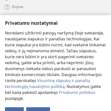
Žinynas
Paaukoti
(atsiveria
Privatumo nustatymai
naujas
langas)
Norėdami užtikrinti patogų naršymą šioje svetainėje,
Sargybos bokšto INTERNETINĖ BIBLIOTEKA
(atsiveria
naudojame slapukus ir panašias technologijas. Kai
naujas
®
JW Hub
kurie slapukai yra būtini norint, kad svetainė tinkamai
langas)
(atsiveria
veiktų, ir jų neįmanoma atmesti. Tačiau slapukus,
naujas
®
JW Library
langas)
kurie nėra būtini ir yra skirti pagerinti svetainės
veikimą, galite arba priimti, arba nepriimti. Jūsų
Watchtower Library
duomenys niekada nebus parduoti ar panaudoti
kitokiais komerciniais tikslais. Daugiau informacijos
rasite perskaitęs
Visuotinę slapukų ir panašių
technologijų naudojimo politiką
. Nustatymus galite
bet kada pakeisti apsilankęs
Privatumo politikos
Copyright
© 2026 Watch Tower Bible and Tract Society of Pennsylvania.
NAUDOJIMOSI SVETAINE SĄLYGOS
|
PRIVATUMO POLITIKA
|
puslapyje.
PRIVATUMO NUSTATYMAI