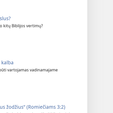
slus?
 kitų Biblijos vertimų?
 kalba
i būti vartojamas vadinamajame
ius žodžius“ (Romiečiams 3:2)