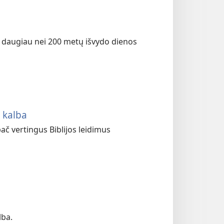
ą
po daugiau nei 200 metų išvydo dienos
ų kalba
ač vertingus Biblijos leidimus
lba.