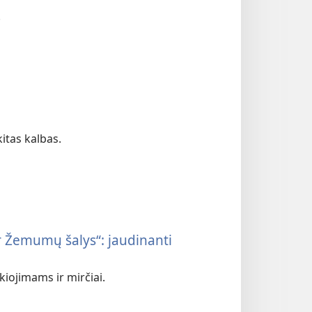
.
kitas kalbas.
 ir Žemumų šalys“: jaudinanti
iojimams ir mirčiai.