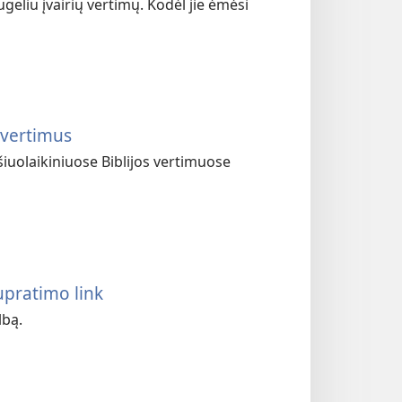
geliu įvairių vertimų. Kodėl jie ėmėsi
s vertimus
šiuolaikiniuose Biblijos vertimuose
supratimo link
lbą.