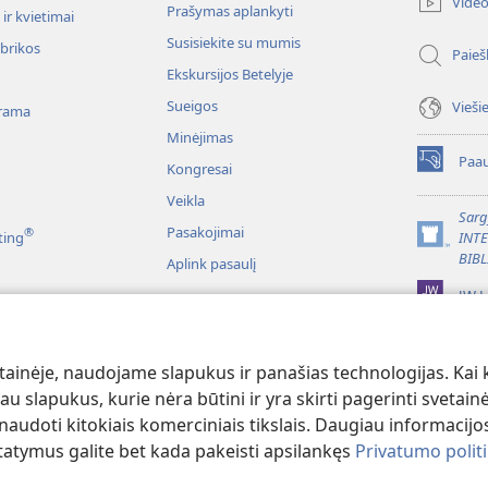
Vide
Prašymas aplankyti
langas)
ir kvietimai
Susisiekite su mumis
ubrikos
Paieš
Ekskursijos Betelyje
Sueigos
Vieši
rama
Minėjimas
Paau
Kongresai
(atsiveria
naujas
Veikla
langas)
Sarg
Pasakojimai
®
ting
INT
(atsiveria
BIBL
Aplink pasaulį
naujas
langas)
JW L
liai
itymas vaidmenimis
ainėje, naudojame slapukus ir panašias technologijas. Kai ku
u slapukus, kurie nėra būtini ir yra skirti pagerinti svetainė
udoti kitokiais komerciniais tikslais. Daugiau informacijos
tatymus galite bet kada pakeisti apsilankęs
Privatumo polit
ct Society of Pennsylvania.
NAUDOJIMOSI SVETAINE SĄLYGOS
|
PRIVATU