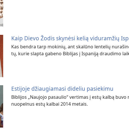
Kaip Dievo Žodis skynėsi kelią viduramžių Isp
Kas bendra tarp mokinių, ant skalūno lentelių nurašinė
tų, kurie slapta gabeno Biblijas į Ispaniją draudimo lai
Estijoje džiaugiamasi dideliu pasiekimu
Biblijos „Naujojo pasaulio“ vertimas į estų kalbą bu
nuopelnus estų kalbai 2014 metais.