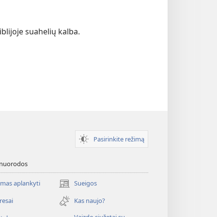
blijoje suahelių kalba.
Pasirinkite režimą
 nuorodos
mas aplankyti
Sueigos
(atsiveria
naujas
resai
Kas naujo?
langas)
Vaizdo siužetai su