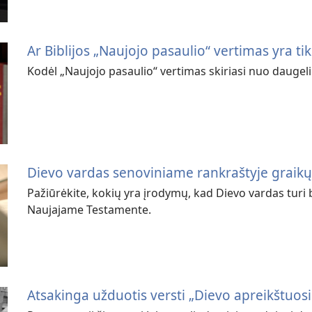
Ar Biblijos „Naujojo pasaulio“ vertimas yra tik
Kodėl „Naujojo pasaulio“ vertimas skiriasi nuo daugelio
Dievo vardas senoviniame rankraštyje graikų
Pažiūrėkite, kokių yra įrodymų, kad Dievo vardas tur
Naujajame Testamente.
Atsakinga užduotis versti „Dievo apreikštuos