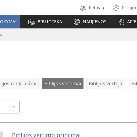
lietuvių
Prisiju
Pasirinkite
(ats
kalbą
nauj
MOKYMAI
BIBLIOTEKA
NAUJIENOS
API
lang
mai
lijos rankraščiai
Biblijos vertimai
Biblijos vertėjai
Bi
Biblijos vertimo principai