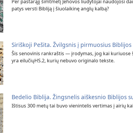
Per pastarąjį šimtmetį Jehovos liudytojai naudojosi dau
patys versti Bibliją į šiuolaikinę anglų kalbą?
Siriškoji Pešita. Žvilgsnis į pirmuosius Biblijo
Šis senovinis rankraštis — įrodymas, jog kai kuriuose 
yra eilučiųHS.2, kurių nebuvo originalo tekste.
Bedelio Biblija. Žingsnelis aiškesnio Biblijos 
Ištisus 300 metų tai buvo vienintelis vertimas į airių ka