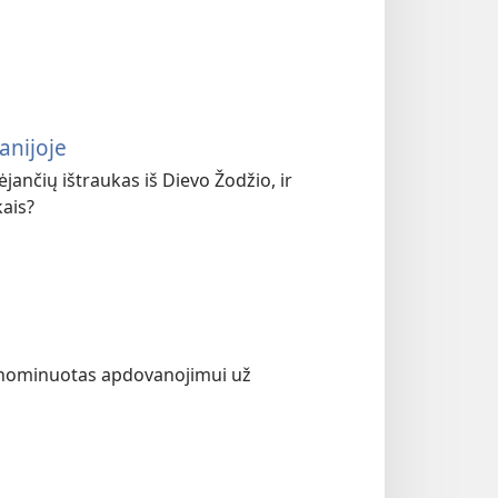
anijoje
jančių ištraukas iš Dievo Žodžio, ir
kais?
vo nominuotas apdovanojimui už