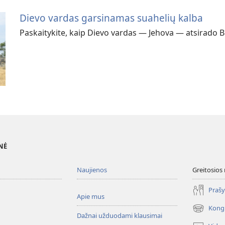
Dievo vardas garsinamas suahelių kalba
Paskaitykite, kaip Dievo vardas — Jehova — atsirado Bi
NĖ
Naujienos
Greitosios
Prašy
Apie mus
Kong
(atsiveria
Dažnai užduodami klausimai
naujas