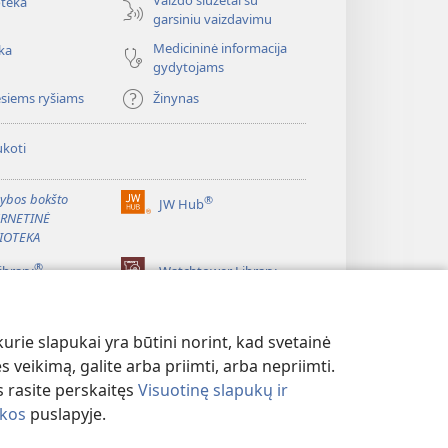
oteka
garsiniu vaizdavimu
Medicininė informacija
ka
gydytojams
esiems ryšiams
Žinynas
koti
ybos bokšto
®
JW Hub
(atsiveria
ERNETINĖ
naujas
IOTEKA
langas)
®
ibrary
Watchtower Library
rie slapukai yra būtini norint, kad svetainė
s veikimą, galite arba priimti, arba nepriimti.
 rasite perskaitęs
Visuotinę slapukų ir
ikos
puslapyje.
MO POLITIKA
|
PRIVATUMO NUSTATYMAI