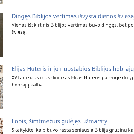
Dingęs Biblijos vertimas išvysta dienos švies
Vienas išskirtinis Biblijos vertimas buvo dingęs, bet 
šviesą.
Elijas Huteris ir jo nuostabios Biblijos hebraj
XVI amžiaus mokslininkas Elijas Huteris parengė du yp
hebrajų kalba.
Lobis, šimtmečius gulėjęs užmaršty
Skaitykite, kaip buvo rasta seniausia Biblija gruzinų ka