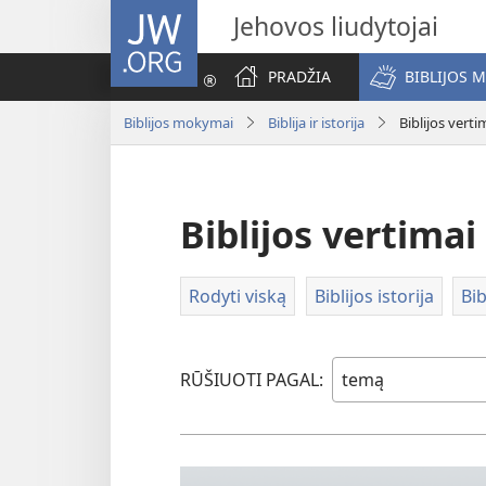
JW.ORG
Jehovos liudytojai
PRADŽIA
BIBLIJOS 
Biblijos mokymai
Biblija ir istorija
Biblijos verti
Biblijos vertimai
Rodyti viską
Biblijos istorija
Bib
RŪŠIUOTI PAGAL: