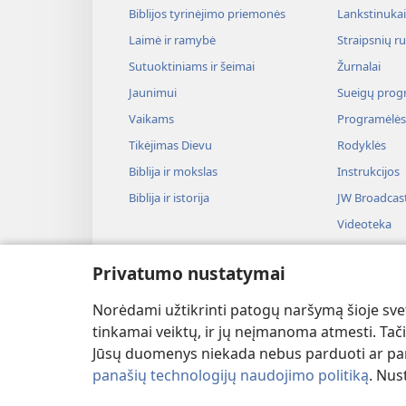
Biblijos tyrinėjimo priemonės
Lankstinukai 
Laimė ir ramybė
Straipsnių r
Sutuoktiniams ir šeimai
Žurnalai
Jaunimui
Sueigų prog
Vaikams
Programėlės
Tikėjimas Dievu
Rodyklės
Biblija ir mokslas
Instrukcijos
Biblija ir istorija
JW Broadcas
Videoteka
Muzika
Privatumo nustatymai
Audiospektak
Biblijos ska
Norėdami užtikrinti patogų naršymą šioje svet
tinkamai veiktų, ir jų neįmanoma atmesti. Tačia
Jūsų duomenys niekada nebus parduoti ar pana
panašių technologijų naudojimo politiką
. Nus
Copyright
© 2026 Watch Tower Bible and Tra