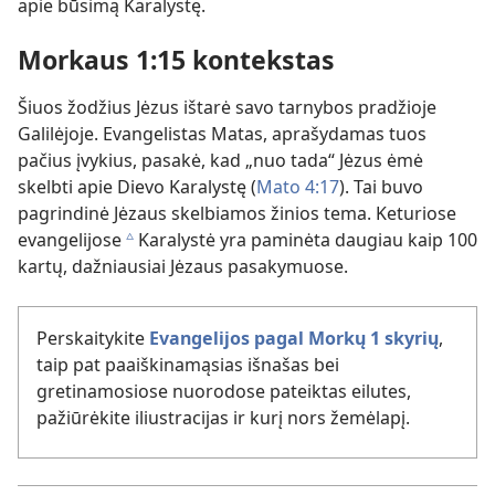
apie būsimą Karalystę.
Morkaus 1:15 kontekstas
Šiuos žodžius Jėzus ištarė savo tarnybos pradžioje
Galilėjoje. Evangelistas Matas, aprašydamas tuos
pačius įvykius, pasakė, kad „nuo tada“ Jėzus ėmė
skelbti apie Dievo Karalystę (
Mato 4:17
). Tai buvo
pagrindinė Jėzaus skelbiamos žinios tema. Keturiose
evangelijose
Karalystė yra paminėta daugiau kaip 100
c
kartų, dažniausiai Jėzaus pasakymuose.
Perskaitykite
Evangelijos pagal Morkų 1 skyrių
,
taip pat paaiškinamąsias išnašas bei
gretinamosiose nuorodose pateiktas eilutes,
pažiūrėkite iliustracijas ir kurį nors žemėlapį.