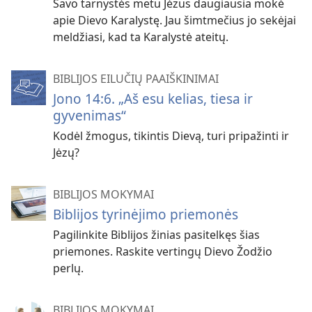
Savo tarnystės metu Jėzus daugiausia mokė
apie Dievo Karalystę. Jau šimtmečius jo sekėjai
meldžiasi, kad ta Karalystė ateitų.
BIBLIJOS EILUČIŲ PAAIŠKINIMAI
Jono 14:6. „Aš esu kelias, tiesa ir
gyvenimas“
Kodėl žmogus, tikintis Dievą, turi pripažinti ir
Jėzų?
BIBLIJOS MOKYMAI
Biblijos tyrinėjimo priemonės
Pagilinkite Biblijos žinias pasitelkęs šias
priemones. Raskite vertingų Dievo Žodžio
perlų.
BIBLIJOS MOKYMAI