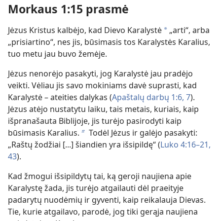
Morkaus 1:15 prasmė
Jėzus Kristus kalbėjo, kad Dievo Karalystė
„arti“, arba
a
„prisiartino“, nes jis, būsimasis tos Karalystės Karalius,
tuo metu jau buvo žemėje.
Jėzus nenorėjo pasakyti, jog Karalystė jau pradėjo
veikti. Vėliau jis savo mokiniams davė suprasti, kad
Karalystė – ateities dalykas (
Apaštalų darbų 1:6, 7
).
Jėzus atėjo nustatytu laiku, tais metais, kuriais, kaip
išpranašauta Biblijoje, jis turėjo pasirodyti kaip
būsimasis Karalius.
Todėl Jėzus ir galėjo pasakyti:
b
„Raštų žodžiai [...] šiandien yra išsipildę“ (
Luko 4:16–21,
43
).
Kad žmogui išsipildytų tai, ką geroji naujiena apie
Karalystę žada, jis turėjo atgailauti dėl praeityje
padarytų nuodėmių ir gyventi, kaip reikalauja Dievas.
Tie, kurie atgailavo, parodė, jog tiki gerąja naujiena