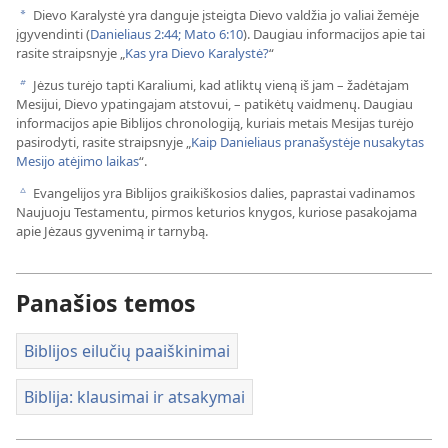
Dievo Karalystė yra danguje įsteigta Dievo valdžia jo valiai žemėje
a
įgyvendinti (
Danieliaus 2:44;
Mato 6:10
). Daugiau informacijos apie tai
rasite straipsnyje „
Kas yra Dievo Karalystė?
“
Jėzus turėjo tapti Karaliumi, kad atliktų vieną iš jam – žadėtajam
b
Mesijui, Dievo ypatingajam atstovui, – patikėtų vaidmenų. Daugiau
informacijos apie Biblijos chronologiją, kuriais metais Mesijas turėjo
pasirodyti, rasite straipsnyje „
Kaip Danieliaus pranašystėje nusakytas
Mesijo atėjimo laikas
“.
Evangelijos yra Biblijos graikiškosios dalies, paprastai vadinamos
c
Naujuoju Testamentu, pirmos keturios knygos, kuriose pasakojama
apie Jėzaus gyvenimą ir tarnybą.
Panašios temos
Biblijos eilučių paaiškinimai
Biblija: klausimai ir atsakymai