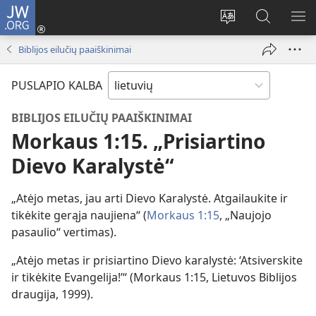
JW.ORG
Prisijungti
(atsiveria
Pakeisti
Paieška
RO
naujas
svetainės
svetainėj
ME
Biblijos eilučių paaiškinimai
langas)
kalbą
JW.ORG
PUSLAPIO KALBA
BIBLIJOS EILUČIŲ PAAIŠKINIMAI
Morkaus 1:15. „Prisiartino
Dievo Karalystė“
„Atėjo metas, jau arti Dievo Karalystė. Atgailaukite ir
tikėkite gerąja naujiena“ (
Morkaus 1:15
, „Naujojo
pasaulio“ vertimas).
„Atėjo metas ir prisiartino Dievo karalystė: ‘Atsiverskite
ir tikėkite Evangelija!’“ (Morkaus 1:15, Lietuvos Biblijos
draugija, 1999).