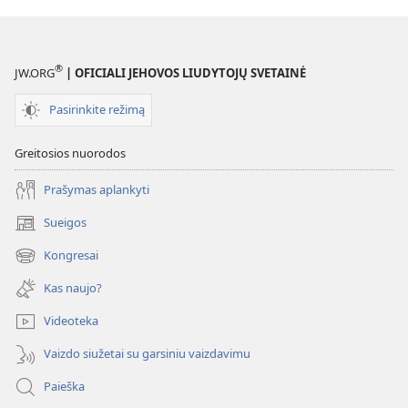
®
JW.ORG
| OFICIALI JEHOVOS LIUDYTOJŲ SVETAINĖ
Pasirinkite režimą
Greitosios nuorodos
Prašymas aplankyti
Sueigos
(atsiveria
naujas
Kongresai
(atsiveria
langas)
naujas
Kas naujo?
langas)
Videoteka
Vaizdo siužetai su garsiniu vaizdavimu
Paieška