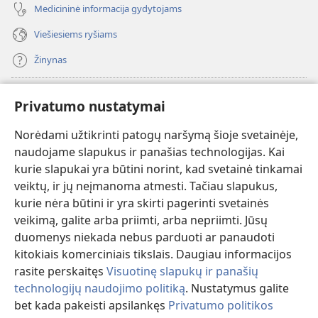
Medicininė informacija gydytojams
Viešiesiems ryšiams
Žinynas
Paaukoti
(atsiveria
Privatumo nustatymai
naujas
langas)
Norėdami užtikrinti patogų naršymą šioje svetainėje,
Sargybos bokšto INTERNETINĖ BIBLIOTEKA
(atsiveria
naudojame slapukus ir panašias technologijas. Kai
naujas
®
JW Hub
kurie slapukai yra būtini norint, kad svetainė tinkamai
langas)
(atsiveria
veiktų, ir jų neįmanoma atmesti. Tačiau slapukus,
naujas
®
JW Library
langas)
kurie nėra būtini ir yra skirti pagerinti svetainės
veikimą, galite arba priimti, arba nepriimti. Jūsų
Watchtower Library
duomenys niekada nebus parduoti ar panaudoti
kitokiais komerciniais tikslais. Daugiau informacijos
rasite perskaitęs
Visuotinę slapukų ir panašių
technologijų naudojimo politiką
. Nustatymus galite
Copyright
© 2026 Watch Tower Bible and Tract Society of Pennsylvania.
bet kada pakeisti apsilankęs
Privatumo politikos
NAUDOJIMOSI SVETAINE SĄLYGOS
|
PRIVATUMO POLITIKA
|