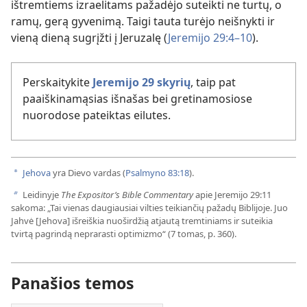
ištremtiems izraelitams pažadėjo suteikti ne turtų, o
ramų, gerą gyvenimą. Taigi tauta turėjo neišnykti ir
vieną dieną sugrįžti į Jeruzalę (
Jeremijo 29:4–10
).
Perskaitykite
Jeremijo 29 skyrių
, taip pat
paaiškinamąsias išnašas bei gretinamosiose
nuorodose pateiktas eilutes.
Jehova
yra Dievo vardas (
Psalmyno 83:18
).
a
Leidinyje
The Expositor’s Bible Commentary
apie Jeremijo 29:11
b
sakoma: „Tai vienas daugiausiai vilties teikiančių pažadų Biblijoje. Juo
Jahvė [Jehova] išreiškia nuoširdžią atjautą tremtiniams ir suteikia
tvirtą pagrindą neprarasti optimizmo“ (7 tomas, p. 360).
Panašios temos