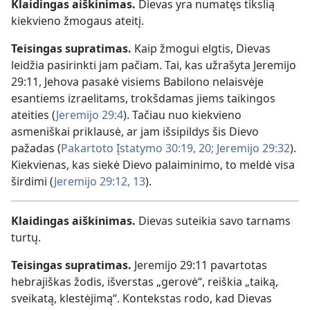
Klaidingas aiškinimas.
Dievas yra numatęs tikslią
kiekvieno žmogaus ateitį.
Teisingas supratimas.
Kaip žmogui elgtis, Dievas
leidžia pasirinkti jam pačiam. Tai, kas užrašyta Jeremijo
29:11, Jehova pasakė visiems Babilono nelaisvėje
esantiems izraelitams, trokšdamas jiems taikingos
ateities (
Jeremijo 29:4
). Tačiau nuo kiekvieno
asmeniškai priklausė, ar jam išsipildys šis Dievo
pažadas (
Pakartoto Įstatymo 30:19, 20;
Jeremijo 29:32
).
Kiekvienas, kas siekė Dievo palaiminimo, to meldė visa
širdimi (
Jeremijo 29:12, 13
).
Klaidingas aiškinimas.
Dievas suteikia savo tarnams
turtų.
Teisingas supratimas.
Jeremijo 29:11 pavartotas
hebrajiškas žodis, išverstas „gerovė“, reiškia „taiką,
sveikatą, klestėjimą“. Kontekstas rodo, kad Dievas