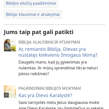
Biblijos eilučių paaiškinimai
Biblija: klausimai ir atsakymai
Jums taip pat gali patikti
BIBLIJA: KLAUSIMAI IR ATSAKYMAI
Ar, remiantis Biblija, Dievas yra
nustatęs kiekvieno žmogaus likimą?
Daugelis mano, kad jų gyvenimas yra
nulemtas. Ar mūsų sprendimai tikrai neturi
jokios reikšmės?
PAGRINDINIAI BIBLIJOS MOKYMAI
Kas yra Dievo Karalystė?
Savo tarnystės metu Jėzus daugiausia mokė
apie Dievo Karalystę. Jau šimtmečius jo sekėjai