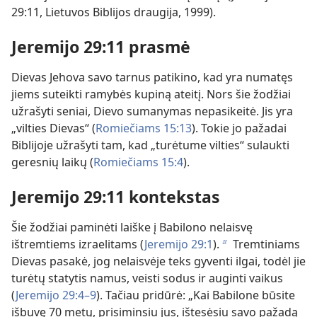
29:11, Lietuvos Biblijos draugija, 1999).
Jeremijo 29:11 prasmė
Dievas Jehova savo tarnus patikino, kad yra numatęs
jiems suteikti ramybės kupiną ateitį. Nors šie žodžiai
užrašyti seniai, Dievo sumanymas nepasikeitė. Jis yra
„vilties Dievas“ (
Romiečiams 15:13
). Tokie jo pažadai
Biblijoje užrašyti tam, kad „turėtume vilties“ sulaukti
geresnių laikų (
Romiečiams 15:4
).
Jeremijo 29:11 kontekstas
Šie žodžiai paminėti laiške į Babilono nelaisvę
ištremtiems izraelitams (
Jeremijo 29:1
).
Tremtiniams
b
Dievas pasakė, jog nelaisvėje teks gyventi ilgai, todėl jie
turėtų statytis namus, veisti sodus ir auginti vaikus
(
Jeremijo 29:4–9
). Tačiau pridūrė: „Kai Babilone būsite
išbuvę 70 metų, prisiminsiu jus, ištesėsiu savo pažadą