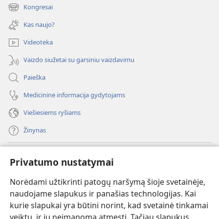
naujas
Kongresai
(atsiveria
langas)
naujas
Kas naujo?
langas)
Videoteka
Vaizdo siužetai su garsiniu vaizdavimu
Paieška
Medicininė informacija gydytojams
Viešiesiems ryšiams
Žinynas
Paaukoti
(atsiveria
Privatumo nustatymai
naujas
langas)
Norėdami užtikrinti patogų naršymą šioje svetainėje,
Sargybos bokšto INTERNETINĖ BIBLIOTEKA
(atsiveria
naudojame slapukus ir panašias technologijas. Kai
naujas
®
JW Hub
kurie slapukai yra būtini norint, kad svetainė tinkamai
langas)
(atsiveria
veiktų, ir jų neįmanoma atmesti. Tačiau slapukus,
naujas