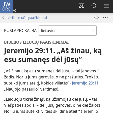
JW.ORG
Prisijungti
(atsiveria
Pakeisti
Paieška
RO
naujas
svetainės
svetainėj
ME
Biblijos eilučių paaiškinimai
langas)
kalbą
JW.ORG
PUSLAPIO KALBA
BIBLIJOS EILUČIŲ PAAIŠKINIMAI
Jeremijo 29:11. „Aš žinau, ką
esu sumanęs dėl jūsų“
„Aš žinau, ką esu sumanęs dėl jūsų, – tai Jehovos
a
žodis. Noriu jums gerovės, o ne pražūties. Trokštu
suteikti jums ateitį, kokios viliatės“ (
Jeremijo 29:11
,
„Naujojo pasaulio“ vertimas).
„Laiduoju tikrai žinąs, ką užsimojau dėl jūsų, – tai
Viešpaties žodis, – dėl jūsų gerovės, o ne dėl žalos!
Noriu jums suteikti vilties sklidiną ateitį“ (Jeremijo