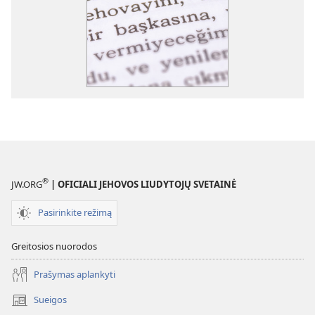
®
JW.ORG
| OFICIALI JEHOVOS LIUDYTOJŲ SVETAINĖ
Pasirinkite režimą
Greitosios nuorodos
Prašymas aplankyti
Sueigos
(atsiveria