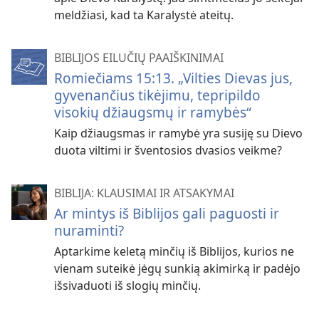
meldžiasi, kad ta Karalystė ateitų.
BIBLIJOS EILUČIŲ PAAIŠKINIMAI
Romiečiams 15:13. „Vilties Dievas jus,
gyvenančius tikėjimu, tepripildo
visokių džiaugsmų ir ramybės“
Kaip džiaugsmas ir ramybė yra susiję su Dievo
duota viltimi ir šventosios dvasios veikme?
BIBLIJA: KLAUSIMAI IR ATSAKYMAI
Ar mintys iš Biblijos gali paguosti ir
nuraminti?
Aptarkime keletą minčių iš Biblijos, kurios ne
vienam suteikė jėgų sunkią akimirką ir padėjo
išsivaduoti iš slogių minčių.