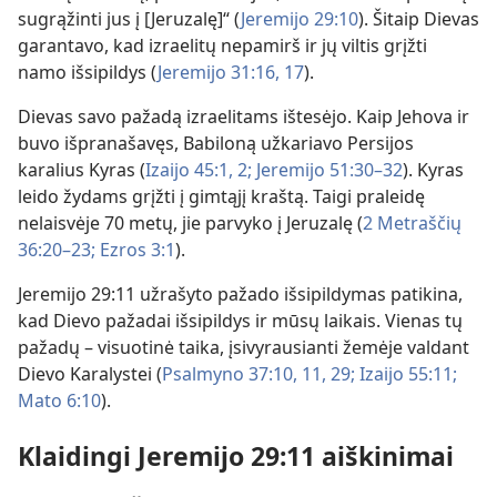
sugrąžinti jus į [Jeruzalę]“ (
Jeremijo 29:10
). Šitaip Dievas
garantavo, kad izraelitų nepamirš ir jų viltis grįžti
namo išsipildys (
Jeremijo 31:16, 17
).
Dievas savo pažadą izraelitams ištesėjo. Kaip Jehova ir
buvo išpranašavęs, Babiloną užkariavo Persijos
karalius Kyras (
Izaijo 45:1, 2;
Jeremijo 51:30–32
). Kyras
leido žydams grįžti į gimtąjį kraštą. Taigi praleidę
nelaisvėje 70 metų, jie parvyko į Jeruzalę (
2 Metraščių
36:20–23;
Ezros 3:1
).
Jeremijo 29:11 užrašyto pažado išsipildymas patikina,
kad Dievo pažadai išsipildys ir mūsų laikais. Vienas tų
pažadų – visuotinė taika, įsivyrausianti žemėje valdant
Dievo Karalystei (
Psalmyno 37:10, 11,
29;
Izaijo 55:11;
Mato 6:10
).
Klaidingi Jeremijo 29:11 aiškinimai