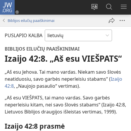
JW.ORG
Prisijungti
(atsiveria
Pakeisti
Paieška
RO
naujas
svetainės
svetainėj
ME
Biblijos eilučių paaiškinimai
langas)
kalbą
JW.ORG
PUSLAPIO KALBA
BIBLIJOS EILUČIŲ PAAIŠKINIMAI
Izaijo 42:8. „Aš esu VIEŠPATS“
„Aš esu Jehova. Tai mano vardas. Niekam savo šlovės
neatiduosiu, savo garbės neperleisiu stabams“ (
Izaijo
42:8
, „Naujojo pasaulio“ vertimas).
„Aš esu VIEŠPATS, tai mano vardas. Savo garbės
neperleisiu kitam, nei savo šlovės stabams“ (Izaijo 42:8,
Lietuvos Biblijos draugijos išleistas vertimas, 1999).
Izaijo 42:8 prasmė