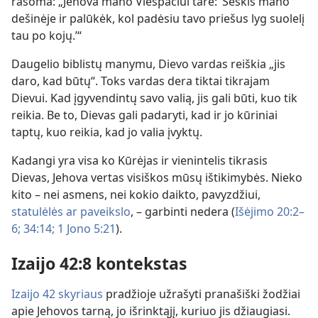
rašoma: „Jehova mano Viešpačiui tarė: ‘Sėskis mano
dešinėje ir palūkėk, kol padėsiu tavo priešus lyg suolelį
tau po kojų.’“
Daugelio biblistų manymu, Dievo vardas reiškia „jis
daro, kad būtų“. Toks vardas dera tiktai tikrajam
Dievui. Kad įgyvendintų savo valią, jis gali būti, kuo tik
reikia. Be to, Dievas gali padaryti, kad ir jo kūriniai
taptų, kuo reikia, kad jo valia įvyktų.
Kadangi yra visa ko Kūrėjas ir vienintelis tikrasis
Dievas, Jehova vertas visiškos mūsų ištikimybės. Nieko
kito – nei asmens, nei kokio daikto, pavyzdžiui,
statulėlės ar paveikslo
, – garbinti nedera (
Išėjimo 20:2–
6;
34:14;
1 Jono 5:21
).
Izaijo 42:8 kontekstas
Izaijo 42 skyriaus
pradžioje užrašyti pranašiški žodžiai
apie Jehovos tarną, jo išrinktąjį, kuriuo jis džiaugiasi.