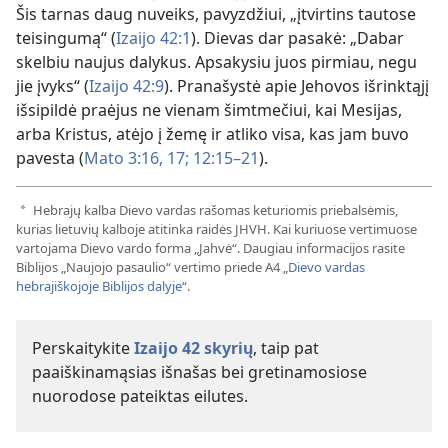
Šis tarnas daug nuveiks, pavyzdžiui, „įtvirtins tautose
teisingumą“ (
Izaijo 42:1
). Dievas dar pasakė: „Dabar
skelbiu naujus dalykus. Apsakysiu juos pirmiau, negu
jie įvyks“ (
Izaijo 42:9
). Pranašystė apie Jehovos išrinktąjį
išsipildė praėjus ne vienam šimtmečiui, kai Mesijas,
arba Kristus, atėjo į žemę ir atliko visa, kas jam buvo
pavesta (
Mato 3:16, 17;
12:15–21
).
Hebrajų kalba Dievo vardas rašomas keturiomis priebalsėmis,
a
kurias lietuvių kalboje atitinka raidės JHVH. Kai kuriuose vertimuose
vartojama Dievo vardo forma „Jahvė“. Daugiau informacijos rasite
Biblijos „Naujojo pasaulio“ vertimo priede A4 „
Dievo vardas
hebrajiškojoje Biblijos dalyje
“.
Perskaitykite
Izaijo 42 skyrių
, taip pat
paaiškinamąsias išnašas bei gretinamosiose
nuorodose pateiktas eilutes.