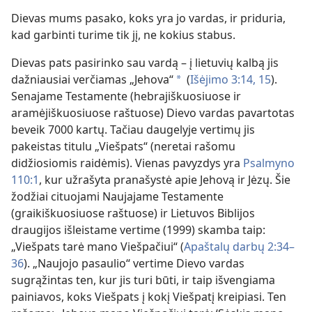
Dievas mums pasako, koks yra jo vardas, ir priduria,
kad garbinti turime tik jį, ne kokius stabus.
Dievas pats pasirinko sau vardą – į lietuvių kalbą jis
dažniausiai verčiamas „Jehova“
(
Išėjimo 3:14, 15
).
a
Senajame Testamente (hebrajiškuosiuose ir
aramėjiškuosiuose raštuose) Dievo vardas pavartotas
beveik 7000 kartų. Tačiau daugelyje vertimų jis
pakeistas titulu „Viešpats“ (neretai rašomu
didžiosiomis raidėmis). Vienas pavyzdys yra
Psalmyno
110:1
, kur užrašyta pranašystė apie Jehovą ir Jėzų. Šie
žodžiai cituojami Naujajame Testamente
(graikiškuosiuose raštuose) ir Lietuvos Biblijos
draugijos išleistame vertime (1999) skamba taip:
„Viešpats tarė mano Viešpačiui“ (
Apaštalų darbų 2:34–
36
). „Naujojo pasaulio“ vertime Dievo vardas
sugrąžintas ten, kur jis turi būti, ir taip išvengiama
painiavos, koks Viešpats į kokį Viešpatį kreipiasi. Ten