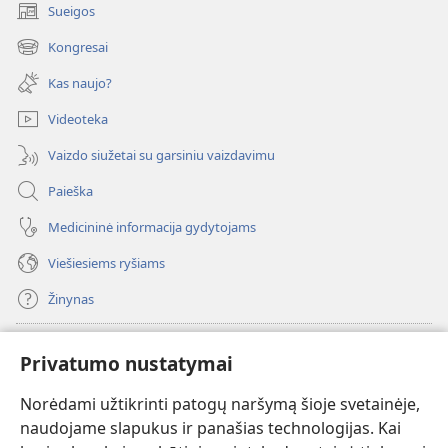
Sueigos
(atsiveria
naujas
Kongresai
(atsiveria
langas)
naujas
Kas naujo?
langas)
Videoteka
Vaizdo siužetai su garsiniu vaizdavimu
Paieška
Medicininė informacija gydytojams
Viešiesiems ryšiams
Žinynas
Paaukoti
(atsiveria
Privatumo nustatymai
naujas
langas)
Norėdami užtikrinti patogų naršymą šioje svetainėje,
Sargybos bokšto INTERNETINĖ BIBLIOTEKA
(atsiveria
naudojame slapukus ir panašias technologijas. Kai
naujas
®