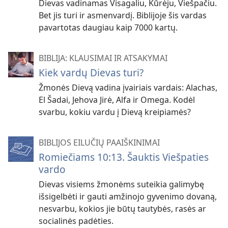
Dievas vadinamas Visagaliu, Kūrėju, Viešpačiu.
Bet jis turi ir asmenvardį. Biblijoje šis vardas
pavartotas daugiau kaip 7000 kartų.
BIBLIJA: KLAUSIMAI IR ATSAKYMAI
Kiek vardų Dievas turi?
Žmonės Dievą vadina įvairiais vardais: Alachas,
El Šadai, Jehova Jirė, Alfa ir Omega. Kodėl
svarbu, kokiu vardu į Dievą kreipiamės?
BIBLIJOS EILUČIŲ PAAIŠKINIMAI
Romiečiams 10:13. Šauktis Viešpaties
vardo
Dievas visiems žmonėms suteikia galimybę
išsigelbėti ir gauti amžinojo gyvenimo dovaną,
nesvarbu, kokios jie būtų tautybės, rasės ar
socialinės padėties.