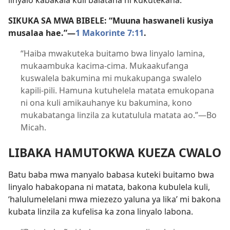
linyalo kabakala kuli balatana ni kukutekana.
SIKUKA SA MWA BIBELE: “Muuna haswaneli kusiya
musalaa hae.”—
1 Makorinte 7:11
.
“Haiba mwakuteka buitamo bwa linyalo lamina,
mukaambuka kacima-cima. Mukaakufanga
kuswalela bakumina mi mukakupanga swalelo
kapili-pili. Hamuna kutuhelela matata emukopana
ni ona kuli amikauhanye ku bakumina, kono
mukabatanga linzila za kutatulula matata ao.”—Bo
Micah.
LIBAKA HAMUTOKWA KUEZA CWALO
Batu baba mwa manyalo babasa kuteki buitamo bwa
linyalo habakopana ni matata, bakona kubulela kuli,
‘halulumelelani mwa miezezo yaluna ya lika’ mi bakona
kubata linzila za kufelisa ka zona linyalo labona.