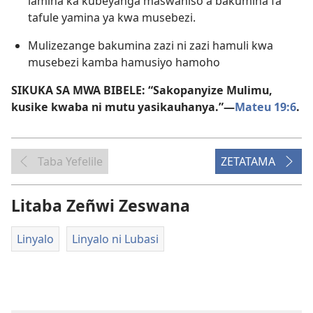
lamina ka kubeyanga maswaniso a bakumina fa
tafule yamina ya kwa musebezi.
Mulizezange bakumina zazi ni zazi hamuli kwa
musebezi kamba hamusiyo hamoho
SIKUKA SA MWA BIBELE: “Sakopanyize Mulimu,
kusike kwaba ni mutu yasikauhanya.”—
Mateu 19:6
.
Taba Yefelile
ZETATAMA
Litaba Zeñwi Zeswana
Linyalo
Linyalo ni Lubasi