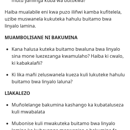
mutu yaniinga kuba wa butokwa?”
Haiba mualabile eni kwa puzo iliñwi kamba kufitelela,
uzibe muswanela kukuteka hahulu buitamo bwa
linyalo lamina.
MUAMBOLISANE NI BAKUMINA
Kana halusa kuteka buitamo bwaluna bwa linyalo
sina mone luezezanga kwamulaho? Haiba ki cwalo,
ki kabakalañi?
Ki lika mañi zeluswanela kueza kuli lukuteke hahulu
buitamo bwa linyalo laluna?
LIAKALEZO
Muñolelange bakumina kashango ka kubataluseza
kuli mwabalata
Mubonise kuli mwakuteka buitamo bwa linyalo