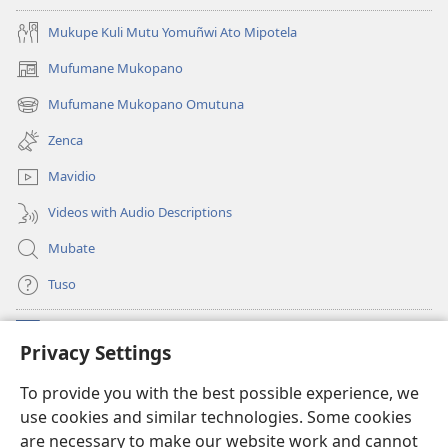
Mukupe Kuli Mutu Yomuñwi Ato Mipotela
Mufumane Mukopano
(opens
new
Mufumane Mukopano Omutuna
(opens
window)
new
Zenca
window)
Mavidio
Videos with Audio Descriptions
Mubate
Tuso
Linubu
(opens
Privacy Settings
new
window)
Sifalana sa fa Intaneti sa Watchtower
To provide you with the best possible experience, we
(opens
use cookies and similar technologies. Some cookies
new
®
JW Hub
window)
are necessary to make our website work and cannot
(opens