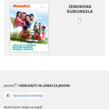
ZEMUKONA
KUIKUNGELA
Mukete
mufuta
omubata
kuikungela
MUZUHE!
Lika
ze
12
Zekona
Kutusa
Mabasi
®
JW.ORG
/ WEBUSAITI YA LIPAKI ZA JEHOVA
Kuikola
Bupilo
Appearance Settings
Mufumane Litaba ze Kapili