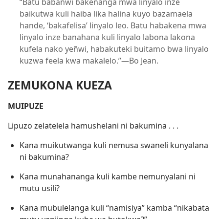
“Batu babañwi bakenanga mwa linyalo inze
baikutwa kuli haiba lika halina kuyo bazamaela
hande, ‘bakafelisa’ linyalo leo. Batu habakena mwa
linyalo inze banahana kuli linyalo labona lakona
kufela nako yeñwi, habakuteki buitamo bwa linyalo
kuzwa feela kwa makalelo.”—Bo Jean.
ZEMUKONA KUEZA
MUIPUZE
Lipuzo zelatelela hamushelani ni bakumina . . .
Kana muikutwanga kuli nemusa swaneli kunyalana
ni bakumina?
Kana munahananga kuli kambe nemunyalani ni
mutu usili?
Kana mubulelanga kuli “namisiya” kamba “nikabata