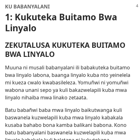
KU BABANYALANI
1: Kukuteka Buitamo Bwa
Linyalo
ZEKUTALUSA KUKUTEKA BUITAMO
BWA LINYALO
Muuna ni musali babanyalani ili babakuteka buitamo
bwa linyalo labona, baanga linyalo kuba nto yeinelela
mi kueza cwalo kwabasileleza. Yomuñwi ni yomuñwi
wabona unani sepo ya kuli bakazwelapili kuba mwa
linyalo nihaiba mwa linako zetaata.
Batu babañwi baba mwa linyalo baikutwanga kuli
baswanela kuzwelapili kuba mwa linyalo kabakala
kusaba bahabo bona kamba balikani babona. Kono
batu babanyalani baswanela kuzwelapili kuba mwa