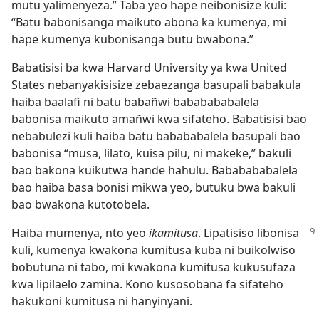
mutu yalimenyeza.” Taba yeo hape neibonisize kuli:
“Batu babonisanga maikuto abona ka kumenya, mi
hape kumenya kubonisanga butu bwabona.”
Babatisisi ba kwa Harvard University ya kwa United
States nebanyakisisize zebaezanga basupali babakula
haiba baalafi ni batu babañwi bababababalela
babonisa maikuto amañwi kwa sifateho. Babatisisi bao
nebabulezi kuli haiba batu babababalela basupali bao
babonisa “musa, lilato, kuisa pilu, ni makeke,” bakuli
bao bakona kuikutwa hande hahulu. Bababababalela
bao haiba basa bonisi mikwa yeo, butuku bwa bakuli
bao bwakona kutotobela.
Haiba mumenya, nto yeo
ikamitusa
. Lipatisiso libonisa
kuli, kumenya kwakona kumitusa kuba ni buikolwiso
bobutuna ni tabo, mi kwakona kumitusa kukusufaza
kwa lipilaelo zamina. Kono kusosobana fa sifateho
hakukoni kumitusa ni hanyinyani.