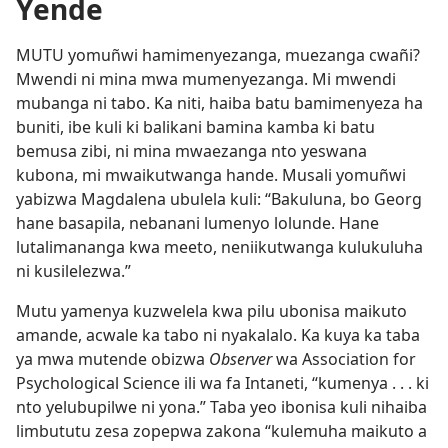
Yende
MUTU yomuñwi hamimenyezanga, muezanga cwañi?
Mwendi ni mina mwa mumenyezanga. Mi mwendi
mubanga ni tabo. Ka niti, haiba batu bamimenyeza ha
buniti, ibe kuli ki balikani bamina kamba ki batu
bemusa zibi, ni mina mwaezanga nto yeswana
kubona, mi mwaikutwanga hande. Musali yomuñwi
yabizwa Magdalena ubulela kuli: “Bakuluna, bo Georg
hane basapila, nebanani lumenyo lolunde. Hane
lutalimananga kwa meeto, neniikutwanga kulukuluha
ni kusilelezwa.”
Mutu yamenya kuzwelela kwa pilu ubonisa maikuto
amande, acwale ka tabo ni nyakalalo. Ka kuya ka taba
ya mwa mutende obizwa
Observer
wa Association for
Psychological Science ili wa fa Intaneti, “kumenya . . . ki
nto yelubupilwe ni yona.” Taba yeo ibonisa kuli nihaiba
limbututu zesa zopepwa zakona “kulemuha maikuto a