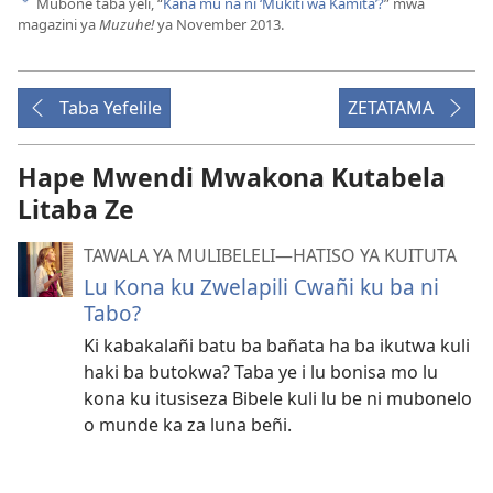
Mubone taba yeli, “
Kana mu na ni ‘Mukiti wa Kamita’?
” mwa
a
magazini ya
Muzuhe!
ya November 2013.
Taba Yefelile
ZETATAMA
Hape Mwendi Mwakona Kutabela
Litaba Ze
TAWALA YA MULIBELELI—HATISO YA KUITUTA
Lu Kona ku Zwelapili Cwañi ku ba ni
Tabo?
Ki kabakalañi batu ba bañata ha ba ikutwa kuli
haki ba butokwa? Taba ye i lu bonisa mo lu
kona ku itusiseza Bibele kuli lu be ni mubonelo
o munde ka za luna beñi.