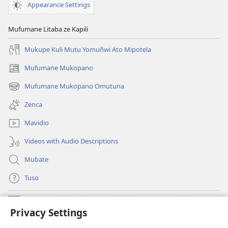
Appearance Settings
Mufumane Litaba ze Kapili
Mukupe Kuli Mutu Yomuñwi Ato Mipotela
Mufumane Mukopano
(opens
new
Mufumane Mukopano Omutuna
(opens
window)
new
Zenca
window)
Mavidio
Videos with Audio Descriptions
Mubate
Tuso
Linubu
(opens
Privacy Settings
new
window)