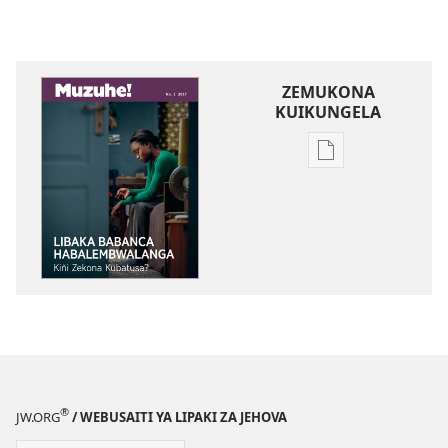
ZEMUKONA
KUIKUNGELA
Mukete
mufuta
omubata
kuikungela
MUZUHE!
Libaka
Babanca
Habalembwalan
—
Kiñi
Zekona
®
JW.ORG
/ WEBUSAITI YA LIPAKI ZA JEHOVA
Kubatusa?