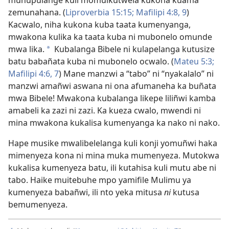
muhupulange kuli momuikutwela kukona kuama
zemunahana. (
Liproverbia 15:15;
Mafilipi 4:8, 9
)
Kacwalo, niha kukona kuba taata kumenyanga,
mwakona kulika ka taata kuba ni mubonelo omunde
mwa lika.
Kubalanga Bibele ni kulapelanga kutusize
a
batu babañata kuba ni mubonelo ocwalo. (
Mateu 5:3;
Mafilipi 4:6, 7
) Mane manzwi a “tabo” ni “nyakalalo” ni
manzwi amañwi aswana ni ona afumaneha ka buñata
mwa Bibele! Mwakona kubalanga likepe liliñwi kamba
amabeli ka zazi ni zazi. Ka kueza cwalo, mwendi ni
mina mwakona kukalisa kumenyanga ka nako ni nako.
Hape musike mwalibelelanga kuli konji yomuñwi haka
mimenyeza kona ni mina muka mumenyeza. Mutokwa
kukalisa kumenyeza batu, ili kutahisa kuli mutu abe ni
tabo. Haike muitebuhe mpo yamifile Mulimu ya
kumenyeza babañwi, ili nto yeka mitusa
ni
kutusa
bemumenyeza.