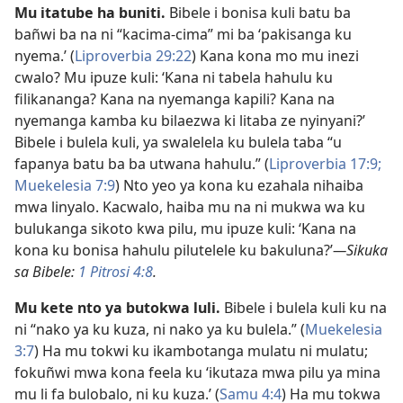
Mu itatube ha buniti.
Bibele i bonisa kuli batu ba
bañwi ba na ni “kacima-cima” mi ba ‘pakisanga ku
nyema.’ (
Liproverbia 29:22
) Kana kona mo mu inezi
cwalo? Mu ipuze kuli: ‘Kana ni tabela hahulu ku
filikananga? Kana na nyemanga kapili? Kana na
nyemanga kamba ku bilaezwa ki litaba ze nyinyani?’
Bibele i bulela kuli, ya swalelela ku bulela taba “u
fapanya batu ba ba utwana hahulu.” (
Liproverbia 17:9;
Muekelesia 7:9
) Nto yeo ya kona ku ezahala nihaiba
mwa linyalo. Kacwalo, haiba mu na ni mukwa wa ku
bulukanga sikoto kwa pilu, mu ipuze kuli: ‘Kana na
kona ku bonisa hahulu pilutelele ku bakuluna?’
—Sikuka
sa Bibele:
1 Pitrosi 4:8
.
Mu kete nto ya butokwa luli.
Bibele i bulela kuli ku na
ni “nako ya ku kuza, ni nako ya ku bulela.” (
Muekelesia
3:7
) Ha mu tokwi ku ikambotanga mulatu ni mulatu;
fokuñwi mwa kona feela ku ‘ikutaza mwa pilu ya mina
mu li fa bulobalo, ni ku kuza.’ (
Samu 4:4
) Ha mu tokwa