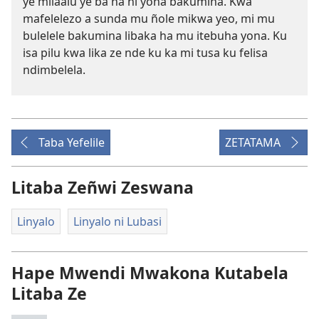
ye milaalu ye ba na ni yona bakumina. Kwa
mafelelezo a sunda mu ñole mikwa yeo, mi mu
bulelele bakumina libaka ha mu itebuha yona. Ku
isa pilu kwa lika ze nde ku ka mi tusa ku felisa
ndimbelela.
Taba Yefelile
ZETATAMA
Litaba Zeñwi Zeswana
Linyalo
Linyalo ni Lubasi
Hape Mwendi Mwakona Kutabela
Litaba Ze