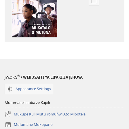
Mukete
mufuta
omubata
kuikungela
MUZUHE!
Ze
mu
Kona
ku
Eza
ka
®
JW.ORG
/ WEBUSAITI YA LIPAKI ZA JEHOVA
za
Mukatalo
Appearance Settings
O
Mutuna
Mufumane Litaba ze Kapili
Mukupe Kuli Mutu Yomuñwi Ato Mipotela
Mufumane Mukopano
(opens