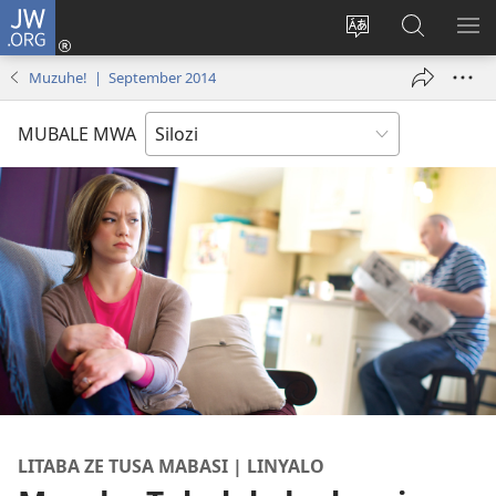
JW.ORG
Mukene
(opens
Mu
Mubate
MU
new
cince
Litaba
LIT
Muzuhe! | September 2014
window)
puo
fa
ZEL
JW.ORG
TE
MUBALE MWA
LITABA ZE TUSA MABASI | LINYALO