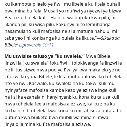
ku ikambota pilaelo ye ñwi, mu libelele ku fitela buhali
bwa mina bu fela. Musali yo muñwi ya nyezwi ya bizwa
Beatriz u bulela kuli: “Ha ni utwa butuku kwa pilu, ni
likanga pili ku wisa pilu. Fokuñwi ni to lemuhanga
hasamulaho kuli mafosisa ne si a matuna hahulu, mi
taba yeo i ni konisanga ku bulela ka likute.”
—Sikuka sa
Bibele:
Liproverbia 19:11
.
Mu utwisise taluso ya “ku swalela.”
Mwa Bibele,
linzwi la “ku swalela” fokuñwi li tolokiwanga fa linzwi le
ne li itusisizwe mwa puo ye ñwi ya kwa makalelo ye ne
i ñozwi ku yona Bibele, le li fa muhupulo wa ku tuhelela
nto ye ñwi. Kacwalo, ku swalela ha ku tokwi kuli mu
nyinyafaze mafosisa kamba kezo ye ezizwe inge kuli
ne i si ka ezahala ni hanyinyani; ku kona ku talusa kuli
mwa tuhelela feela mafosisa a ezizwe, ka ku ziba kuli
ku ba ni ndimbelela kwa kona ku mi tahiseza butata bo
butuna kwa buiketo bwa mubili wa mina ni mwa
linyalo la mina ku fita mafosisa a ezizwe.