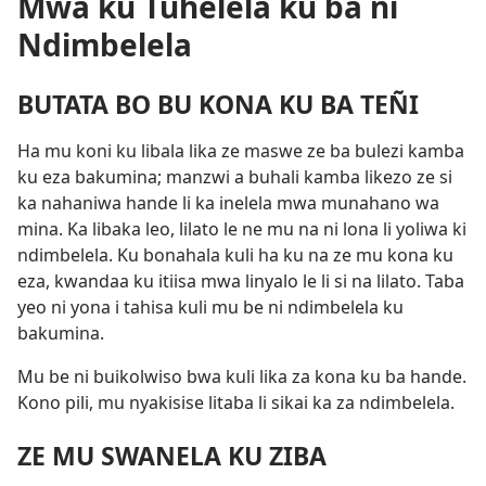
Mwa ku Tuhelela ku ba ni
Ndimbelela
BUTATA BO BU KONA KU BA TEÑI
Ha mu koni ku libala lika ze maswe ze ba bulezi kamba
ku eza bakumina; manzwi a buhali kamba likezo ze si
ka nahaniwa hande li ka inelela mwa munahano wa
mina. Ka libaka leo, lilato le ne mu na ni lona li yoliwa ki
ndimbelela. Ku bonahala kuli ha ku na ze mu kona ku
eza, kwandaa ku itiisa mwa linyalo le li si na lilato. Taba
yeo ni yona i tahisa kuli mu be ni ndimbelela ku
bakumina.
Mu be ni buikolwiso bwa kuli lika za kona ku ba hande.
Kono pili, mu nyakisise litaba li sikai ka za ndimbelela.
ZE MU SWANELA KU ZIBA