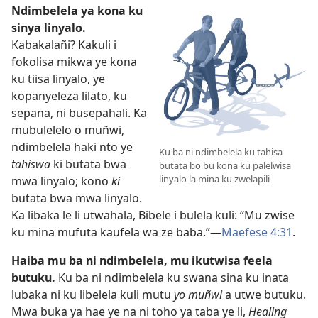
Ndimbelela ya kona ku
sinya linyalo.
Kabakalañi? Kakuli i
fokolisa mikwa ye kona
ku tiisa linyalo, ye
kopanyeleza lilato, ku
sepana, ni busepahali. Ka
mubulelelo o muñwi,
ndimbelela haki nto ye
Ku ba ni ndimbelela ku tahisa
tahiswa
ki butata bwa
butata bo bu kona ku palelwisa
linyalo la mina ku zwelapili
mwa linyalo; kono
ki
butata bwa mwa linyalo.
Ka libaka le li utwahala, Bibele i bulela kuli: “Mu zwise
ku mina mufuta kaufela wa ze baba.”—
Maefese 4:31
.
Haiba mu ba ni ndimbelela, mu ikutwisa feela
butuku.
Ku ba ni ndimbelela ku swana sina ku inata
lubaka ni ku libelela kuli mutu
yo muñwi
a utwe butuku.
Mwa buka ya hae ye na ni toho ya taba ye li,
Healing