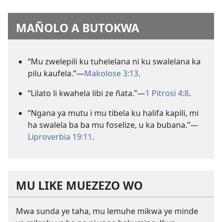
MAÑOLO A BUTOKWA
“Mu zwelepili ku tuhelelana ni ku swalelana ka
pilu kaufela.”—
Makolose 3:13
.
“Lilato li kwahela libi ze ñata.”—
1 Pitrosi 4:8
.
“Ngana ya mutu i mu tibela ku halifa kapili, mi
ha swalela ba ba mu foselize, u ka bubana.”—
Liproverbia 19:11
.
MU LIKE MUEZEZO WO
Mwa sunda ye taha, mu lemuhe mikwa ye minde