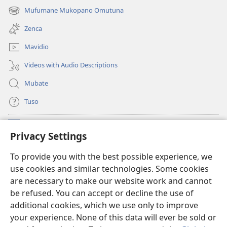
new
Mufumane Mukopano Omutuna
(opens
window)
new
Zenca
window)
Mavidio
Videos with Audio Descriptions
Mubate
Tuso
Linubu
(opens
Privacy Settings
new
window)
Sifalana sa fa Intaneti sa Watchtower
To provide you with the best possible experience, we
(opens
use cookies and similar technologies. Some cookies
new
®
JW Hub
window)
are necessary to make our website work and cannot
(opens
be refused. You can accept or decline the use of
new
®
Progilamu ya
JW Library
window)
additional cookies, which we use only to improve
your experience. None of this data will ever be sold or