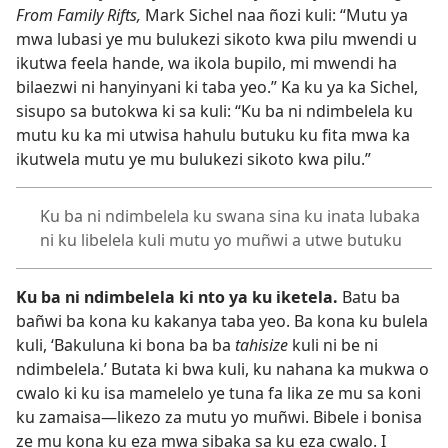
From Family Rifts,
Mark Sichel naa ñozi kuli: “Mutu ya
mwa lubasi ye mu bulukezi sikoto kwa pilu mwendi u
ikutwa feela hande, wa ikola bupilo, mi mwendi ha
bilaezwi ni hanyinyani ki taba yeo.” Ka ku ya ka Sichel,
sisupo sa butokwa ki sa kuli: “Ku ba ni ndimbelela ku
mutu ku ka mi utwisa hahulu butuku ku fita mwa ka
ikutwela mutu ye mu bulukezi sikoto kwa pilu.”
Ku ba ni ndimbelela ku swana sina ku inata lubaka
ni ku libelela kuli mutu yo muñwi a utwe butuku
Ku ba ni ndimbelela ki nto ya ku iketela.
Batu ba
bañwi ba kona ku kakanya taba yeo. Ba kona ku bulela
kuli, ‘Bakuluna ki bona ba ba
tahisize
kuli ni be ni
ndimbelela.’ Butata ki bwa kuli, ku nahana ka mukwa o
cwalo ki ku isa mamelelo ye tuna fa lika ze mu sa koni
ku zamaisa—likezo za mutu yo muñwi. Bibele i bonisa
ze mu kona ku eza mwa sibaka sa ku eza cwalo. I