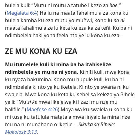
bulela kuli: “Mutu ni mutu a tatube likezo
za hae.”
(
Magalata 6:4
) Ha lu na maata fahalimu a za kona ku
bulela kamba ku eza mutu yo muñwi, kono lu
na ni
maata fahalimu a ze lu keta ku eza ka za teñi. Ku ba ni
ndimbelela haki yona feela nto ye lu kona ku eza.
ZE MU KONA KU EZA
Mu itumelele kuli ki mina ba ba itahiselize
ndimbelela ye mu na ni yona.
Ki niti kuli, mwa kona
ku nyaza bakumina. Kono mu hupule kuli, ku ba ni
ndimbelela ki nto ya ku iketela. Ki nto ye swana ni ku
swalela. Mwa kona ku keta ku sebelisa kelezo ya Bibele
ye li: “Mu
si ke
mwa likelelwa ki lizazi mu nze mu
halifile.” (
Maefese 4:26
) Moya wa ku swalela u kona ku
mi tusa ku tatulula matata a mwa linyalo la mina inze
mu na ni munahano o iketile.
—Sikuka sa Bibele:
Makolose 3:13
.