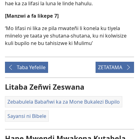
hae ka za lifasi la luna le linde hahulu.
[Manzwi a fa likepe 7]
‘Mo lifasi ni lika ze pila mwateñi li konela ku tiyela
miinelo ye taata ye shutana-shutana, ku ni kolwisize
kuli bupilo ne bu tahisizwe ki Mulimu’
Taba Yefelile
ZETATAMA
Litaba Zeñwi Zeswana
Zebabulela Babañwi ka za Mone Bukalezi Bupilo
Sayansi ni Bibele
Hape Mwendi Mwakona Kutabela