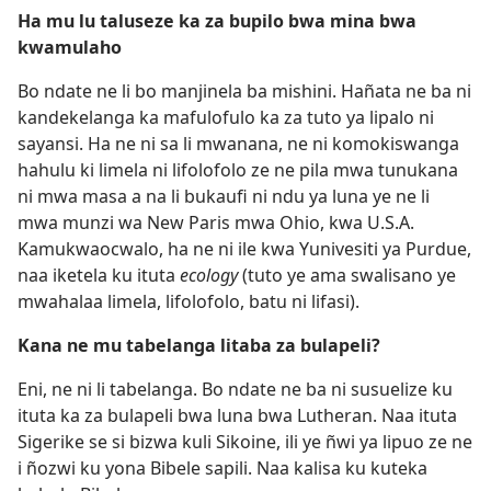
Ha mu lu taluseze ka za bupilo bwa mina bwa
kwamulaho
Bo ndate ne li bo manjinela ba mishini. Hañata ne ba ni
kandekelanga ka mafulofulo ka za tuto ya lipalo ni
sayansi. Ha ne ni sa li mwanana, ne ni komokiswanga
hahulu ki limela ni lifolofolo ze ne pila mwa tunukana
ni mwa masa a na li bukaufi ni ndu ya luna ye ne li
mwa munzi wa New Paris mwa Ohio, kwa U.S.A.
Kamukwaocwalo, ha ne ni ile kwa Yunivesiti ya Purdue,
naa iketela ku ituta
ecology
(tuto ye ama swalisano ye
mwahalaa limela, lifolofolo, batu ni lifasi).
Kana ne mu tabelanga litaba za bulapeli?
Eni, ne ni li tabelanga. Bo ndate ne ba ni susuelize ku
ituta ka za bulapeli bwa luna bwa Lutheran. Naa ituta
Sigerike se si bizwa kuli Sikoine, ili ye ñwi ya lipuo ze ne
i ñozwi ku yona Bibele sapili. Naa kalisa ku kuteka