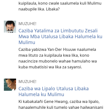
kuipilaula, kono cwale saalumela kuli Mulimu
naabupile lika. Libaka?
MUZUHE!
Caziba Yatalima za Limbututu Zesali
Mwa Mba Utalusa Libaka Halumela ku
Mulimu
Caziba yabizwa Yan-Der Hsuuw naalumela
mwa lituto za kuipilaula kwa lika, kono
naacincize mubonelo wahae hamulaho wa
kuba mubatisisi wa lika za sayansi.
MUZUHE!
Caziba wa Lipalo Utalusa Libaka
Halumela ku Mulimu
Ki kabakalañi Gene Hwang, caziba wa lipalo,
hanaalemuhile kuli tumelo yahae hailwanisani