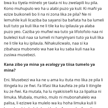
bwa ku tiyela miinelo ye taata ni ku zwelapili ku pila.
Kono muhupulo wo ha u alabi puzo ya kuli: Ki mañi ya
ezize buikoneli bo li na ni zona lika ze pila? Ne ni
lemuhile kuli licaziba ba sayansi ba bañata ha ba lumeli
kuli tuto ya kuli lika ne li tile ka ku ipilaula ya alaba
puzo yeo. Caziba yo muñwi wa tuto ya lifolofolo naa ni
bulelezi kuli naa sa lumeli ni hanyinyani tuto ya kuli lika
ne li tile ka ku ipilaula. Nihakulicwalo, naa si ka
zibahaza mubonelo wa hae ka ku saba kuli naa ka
zusiwa musebezi.
Kana zibo ya mina ya
ecology
ya tiisa tumelo ya
mina?
Eni. Musebezi wa ka ne u ama ku ituta mo lika ze pila li
itingela ku ze ñwi. Fa lifasi lika kaufela ze pila li itingile
ku ze ñwi. Ka mutala, ha lu nyakisiseñi ka za lipalisa ni
limuka. Mubala, munko, mulo ni mubonahalelo wa
palisa, li ezizwe ka mulelo wa ku hoha limuka kuli li