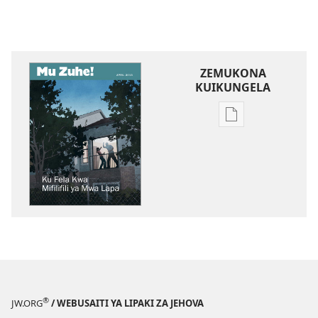
ZEMUKONA
KUIKUNGELA
Mukete
mufuta
omubata
kuikungela
MUZUHE!
April 2013
®
JW.ORG
/ WEBUSAITI YA LIPAKI ZA JEHOVA