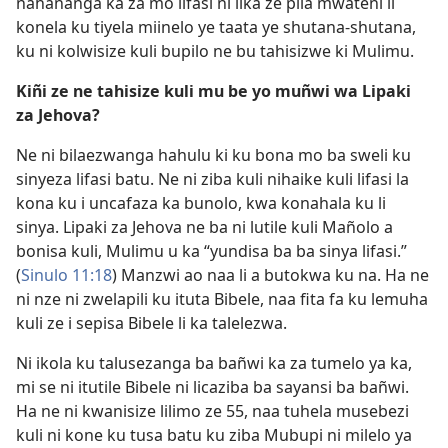
nahananga ka za mo lifasi ni lika ze pila mwateñi li
konela ku tiyela miinelo ye taata ye shutana-shutana,
ku ni kolwisize kuli bupilo ne bu tahisizwe ki Mulimu.
Kiñi ze ne tahisize kuli mu be yo muñwi wa Lipaki
za Jehova?
Ne ni bilaezwanga hahulu ki ku bona mo ba sweli ku
sinyeza lifasi batu. Ne ni ziba kuli nihaike kuli lifasi la
kona ku i uncafaza ka bunolo, kwa konahala ku li
sinya. Lipaki za Jehova ne ba ni lutile kuli Mañolo a
bonisa kuli, Mulimu u ka “yundisa ba ba sinya lifasi.”
(
Sinulo 11:18
) Manzwi ao naa li a butokwa ku na. Ha ne
ni nze ni zwelapili ku ituta Bibele, naa fita fa ku lemuha
kuli ze i sepisa Bibele li ka talelezwa.
Ni ikola ku talusezanga ba bañwi ka za tumelo ya ka,
mi se ni itutile Bibele ni licaziba ba sayansi ba bañwi.
Ha ne ni kwanisize lilimo ze 55, naa tuhela musebezi
kuli ni kone ku tusa batu ku ziba Mubupi ni milelo ya