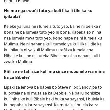
hahulu Bibele.
Ne mu nga cwañi tuto ya kuli lika li tile ka ku
ipilaula?
Keleke ya luna ne i lumela tuto yeo. Ba ne ni beleka ni
bona ne ba lumela tuto yeo ni bona. Kabakaleo ni na
naa lumela mwa tuto yeo. Kono hape ne ni lumela ku
Mulimu. Ne ni nahana kuli tumelo ya kuli lika li tile ka
ku ipilaula ni ya kuli Mulimu u teñi za lumelelana.
Nihaike kuli ne ni kuteka Bibele ne ni sa nahani kuli i
zwa ku Mulimu.
Kiñi ze ne tahisize kuli mu cince mubonelo wa mina
ka za Bibele?
Lipaki za Jehova ba babeli bo Steve ni bo Sandy, ba to
lu potela na ni musalaa ka Debbie. Ne ba lu bonisize
kuli nihaike kuli Bibele haki buka ya sayansi, i bulela ka
ku nepahala ka za sayansi. Ka mutala, i bulela ka za