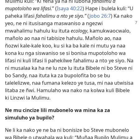
Mulimu kuli: “Ki Yena ya na ni lubona
fahalimu a
mupotoloho wa lifasi.
” (
Isaya 40:22
) Hape i bulela kuli: “U
paheka lifasi
fahalimu a nto ye siyo.”
(
Jobo 26:7
) Ka nako
yeo, ne ni itusisanga maswaniso a ngezwi
mwahalimu hahulu ku ituta
ecology
, kamukwaocwalo,
mañolo ao naa ni tabisize hahulu. Mañolo ao, naa
ñozwi kale-kale koo, ku si ka ba kale ni mutu ya naa
kona ku nga siswaniso se si bonisa mupotoloho wa
lifasi ni kuli lifasi li pahekilwe fahalimu a nto ye siyo. Na
ni musalaa ka ha ne lu nze lu ituta Bibele ni bo Steve ni
bo Sandy, naa ituta ka za bupolofita bo se bu
talelelizwe, naa fumana kelezo ye tusa, mi naa utwisisa
litaba ze ñwi. Hamulaho wa nako na kolwa kuli Bibele
ki Linzwi la Mulimu.
Ne mu cincize lili mubonelo wa mina ka za
simuluho ya bupilo?
Ne li ka nako ye ne ba ni bonisize bo Steve mubonelo
wa Bibele o utwahala wa kuli: “Muñaa Bupilo Mulimu a