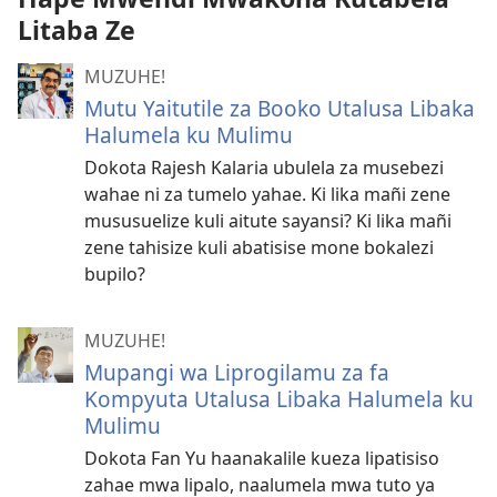
Litaba Ze
MUZUHE!
Mutu Yaitutile za Booko Utalusa Libaka
Halumela ku Mulimu
Dokota Rajesh Kalaria ubulela za musebezi
wahae ni za tumelo yahae. Ki lika mañi zene
mususuelize kuli aitute sayansi? Ki lika mañi
zene tahisize kuli abatisise mone bokalezi
bupilo?
MUZUHE!
Mupangi wa Liprogilamu za fa
Kompyuta Utalusa Libaka Halumela ku
Mulimu
Dokota Fan Yu haanakalile kueza lipatisiso
zahae mwa lipalo, naalumela mwa tuto ya