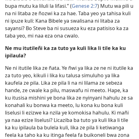
bupa mutu ka liluli la lifasi.” (
Genese 2:7
) Mutu wa pili u
na ni litaba ze ñozwi ka za hae. Taba yeo ya tahisa kuli
ni ipuze kuli: Kana Bibele ya swalisana ni litaba za
sayansi? Bo Steve ba ni susueza ku eza patisiso ka za
taba yeo, mi naa eza ona cwalo.
Ne mu itutileñi ka za tuto ya kuli lika li tile ka ku
ipilaula?
Ne ni itutile lika ze ñata. Ye ñwi ya lika ze ne ni itutile ka
za tuto yeo, kikuli i lika ku talusa simuluho ya lika
kaufela ze pila. Lika ze pila li na ni lilama ze sebeza
hande, ze cwale ka pilu, maswafu ni meeto. Hape, ka
ku itusisa mishini ye bona lika ze nyinyani hahulu ze sa
konahali ku bonwa ka meeto, lu kona ku bona kuli
liselusi li ezizwe ka nzila ye komokisa hahulu. Ki mañi
ya naa ezize liselusi? Licaziba ba tuto ya kuli lika li tile
ka ku ipilaula ba bulela kuli, lika ze pila li ketiwanga
feela ka taho ka ku itinga feela fa buikoneli bwa zona