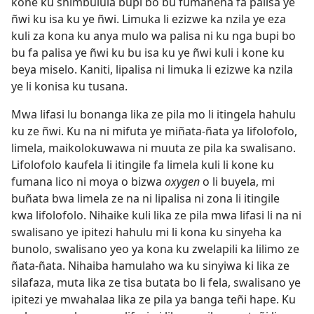
kone ku shimbulula bupi bo bu fumaneha fa palisa ye
ñwi ku isa ku ye ñwi. Limuka li ezizwe ka nzila ye eza
kuli za kona ku anya mulo wa palisa ni ku nga bupi bo
bu fa palisa ye ñwi ku bu isa ku ye ñwi kuli i kone ku
beya miselo. Kaniti, lipalisa ni limuka li ezizwe ka nzila
ye li konisa ku tusana.
Mwa lifasi lu bonanga lika ze pila mo li itingela hahulu
ku ze ñwi. Ku na ni mifuta ye miñata-ñata ya lifolofolo,
limela, maikolokuwawa ni muuta ze pila ka swalisano.
Lifolofolo kaufela li itingile fa limela kuli li kone ku
fumana lico ni moya o bizwa
oxygen
o li buyela, mi
buñata bwa limela ze na ni lipalisa ni zona li itingile
kwa lifolofolo. Nihaike kuli lika ze pila mwa lifasi li na ni
swalisano ye ipitezi hahulu mi li kona ku sinyeha ka
bunolo, swalisano yeo ya kona ku zwelapili ka lilimo ze
ñata-ñata. Nihaiba hamulaho wa ku sinyiwa ki lika ze
silafaza, muta lika ze tisa butata bo li fela, swalisano ye
ipitezi ye mwahalaa lika ze pila ya banga teñi hape. Ku