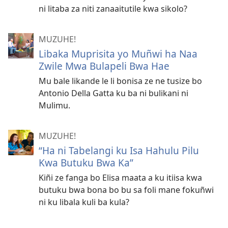
ni litaba za niti zanaaitutile kwa sikolo?
MUZUHE!
Libaka Muprisita yo Muñwi ha Naa
Zwile Mwa Bulapeli Bwa Hae
Mu bale likande le li bonisa ze ne tusize bo
Antonio Della Gatta ku ba ni bulikani ni
Mulimu.
MUZUHE!
“Ha ni Tabelangi ku Isa Hahulu Pilu
Kwa Butuku Bwa Ka”
Kiñi ze fanga bo Elisa maata a ku itiisa kwa
butuku bwa bona bo bu sa foli mane fokuñwi
ni ku libala kuli ba kula?