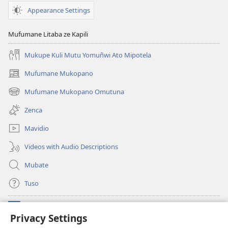
Appearance Settings
Mufumane Litaba ze Kapili
Mukupe Kuli Mutu Yomuñwi Ato Mipotela
Mufumane Mukopano
(opens
new
Mufumane Mukopano Omutuna
(opens
window)
new
Zenca
window)
Mavidio
Videos with Audio Descriptions
Mubate
Tuso
Linubu
(opens
Privacy Settings
new