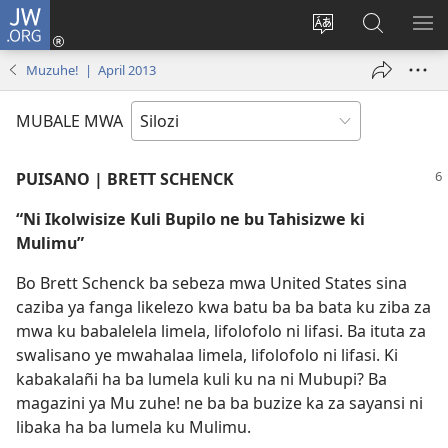
JW.ORG
Mukene
(opens
Mu
Mubate
MU
new
cince
Litaba
LIT
Muzuhe! | April 2013
window)
puo
fa
ZEL
JW.ORG
TE
MUBALE MWA
PUISANO | BRETT SCHENCK
“Ni Ikolwisize Kuli Bupilo ne bu Tahisizwe ki
Mulimu”
Bo Brett Schenck ba sebeza mwa United States sina
caziba ya fanga likelezo kwa batu ba ba bata ku ziba za
mwa ku babalelela limela, lifolofolo ni lifasi. Ba ituta za
swalisano ye mwahalaa limela, lifolofolo ni lifasi. Ki
kabakalañi ha ba lumela kuli ku na ni Mubupi? Ba
magazini ya Mu zuhe! ne ba ba buzize ka za sayansi ni
libaka ha ba lumela ku Mulimu.