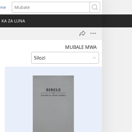
ene
ens
Mubate
w
KA ZA LUNA
ndow)
MUBALE MWA