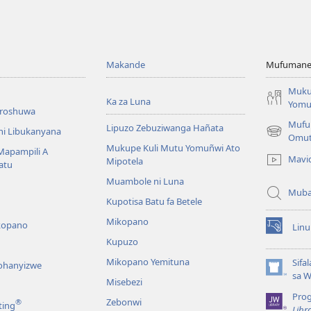
Makande
Mufumane L
Muku
Ka za Luna
Yomu
broshuwa
Mufu
Lipuzo Zebuziwanga Hañata
ni Libukanyana
(opens
Omu
Mukupe Kuli Mutu Yomuñwi Ato
new
 Mapampili A
Mavi
Mipotela
window)
atu
Muambole ni Luna
Muba
Kupotisa Batu fa Betele
Mikopano
kopano
Lin
(opens
Kupuzo
new
window)
Mikopano Yemituna
Sifa
lohanyizwe
(opens
sa 
Misebezi
new
Pro
window)
Zebonwi
®
ting
Libr