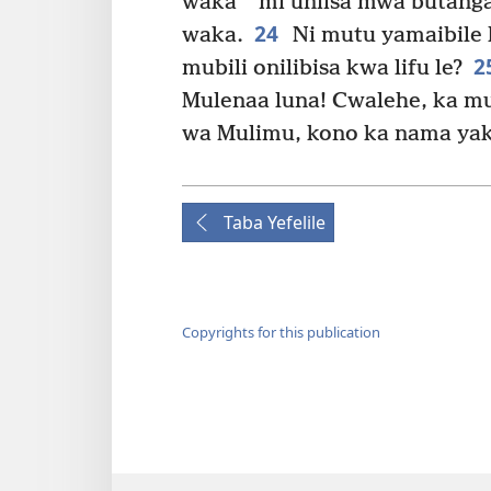
waka
mi uniisa mwa butanga
24
waka.
Ni mutu yamaibile l
2
mubili onilibisa kwa lifu le?
Mulenaa luna! Cwalehe, ka m
wa Mulimu, kono ka nama yak
Taba Yefelile
Copyrights for this publication