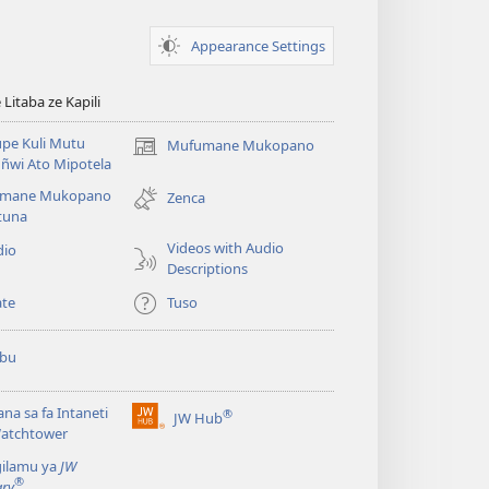
Appearance Settings
itaba ze Kapili
pe Kuli Mutu
Mufumane Mukopano
(opens
ñwi Ato Mipotela
new
mane Mukopano
window)
Zenca
tuna
Videos with Audio
dio
Descriptions
te
Tuso
ubu
lana sa fa Intaneti
®
JW Hub
(opens
Watchtower
new
gilamu ya
JW
window)
®
ary