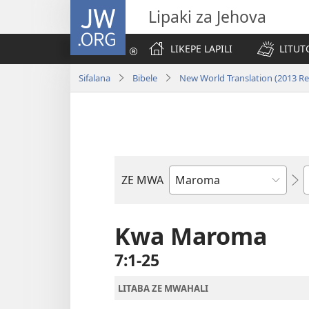
JW.ORG
Lipaki za Jehova
LIKEPE LAPILI
LITUT
Sifalana
Bibele
New World Translation (2013 Re
ZE MWA
Buka
ya
Bibele
Kwa Maroma
7:1-25
LITABA ZE MWAHALI