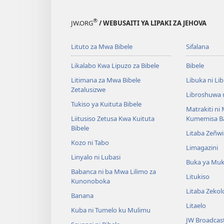
®
JW.ORG
/ WEBUSAITI YA LIPAKI ZA JEHOVA
Lituto za Mwa Bibele
Sifalana
Likalabo Kwa Lipuzo za Bibele
Bibele
Litimana za Mwa Bibele
Libuka ni Li
Zetalusizwe
Libroshuwa 
Tukiso ya Kuituta Bibele
Matrakiti ni
Liitusiso Zetusa Kwa Kuituta
Kumemisa B
Bibele
Litaba Zeñwi
Kozo ni Tabo
Limagazini
Linyalo ni Lubasi
Buka ya Mu
Babanca ni ba Mwa Lilimo za
Litukiso
Kunonoboka
Litaba Zeko
Banana
Litaelo
Kuba ni Tumelo ku Mulimu
JW Broadcas