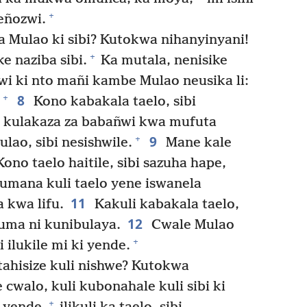
+
eñozwi.
 Mulao ki sibi? Kutokwa nihanyinyani!
+
e naziba sibi.
Ka mutala, nenisike
wi ki nto mañi kambe Mulao neusika li:
8
+
Kono kabakala taelo, sibi
za kulakaza za babañwi kwa mufuta
9
+
lao, sibi nesishwile.
Mane kale
ono taelo haitile, sibi sazuha hape,
umana kuli taelo yene iswanela
11
a kwa lifu.
Kakuli kabakala taelo,
12
puma ni kunibulaya.
Cwale Mulao
+
i ilukile mi ki yende.
ahisize kuli nishwe? Kutokwa
e cwalo, kuli kubonahale kuli sibi ki
+