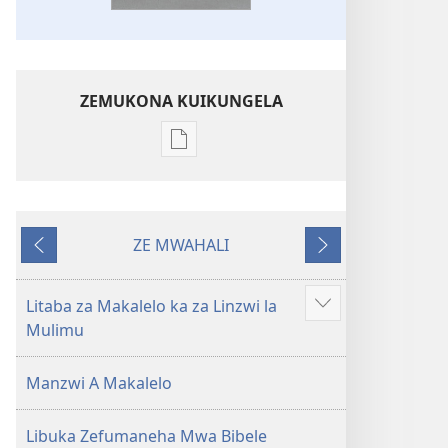
ZEMUKONA KUIKUNGELA
Mukete
mufuta
omubata
kuikungela
ZE MWAHALI
Bibele
Taba
ZETATAMA
ya
Yefelile
Toloko
Litaba za Makalelo ka za Linzwi la
Show
ya
Mulimu
more
Lifasi
Lelinca
Manzwi A Makalelo
Libuka Zefumaneha Mwa Bibele