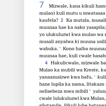
7
Mizwale, kana kikuli hamu
mulao) kuli mutu u mwatasaa
2
kaufela?
Ka mutala, musali
muunaa hae ka nako yasapila
yo ulukuluzwi kwa mulao wa
musali anyalwa ki muuna usili
+
wabuka.
Kono haiba muunaa
muunaa hae, kuli cwale hasab
4
Hakulicwalo, mizwale ba
Mulao ka mubili wa Kreste, k
+
yanaazusizwe kwa bafu,
kuli
hane lupila ka nama, litakazo 
*
nelisebeza mwa mibili
yaluna
cwale lulukuluzwi kwa Mulao,
silutamile, ilikuli lube bata