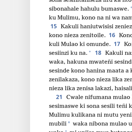
sona sesinitahiseza lifu ka nt
sibonahale hahulu bumaswe.
ku Mulimu, kono na ni wa nam
15
Kakuli haniutwisisi zeniez
16
kono nieza zenitoile.
Kono 
17
kuli Mulao ki omunde.
Kon
18
+
sesiinzi ku na.
Kakuli naz
waka, hakuna mwateñi sesinde
sesinde kono hanina maata a 
zenilakaza, kono nieza lika ze
nieza lika zenisa lakazi, haisal
21
Cwale nifumana mulao ku
sesimaswe ki sona sesili teñi 
Mulimu kulikana ni mutu yeni
*
mubili
waka nibona mulao u
+