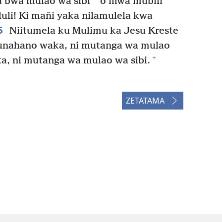
*
 bwa mulao wa sibi
o mwa mubili
uli! Ki mañi yaka nilamulela kwa
5
Niitumela ku Mulimu ka Jesu Kreste
unahano waka, ni mutanga wa mulao
+
a, ni mutanga wa mulao wa sibi.
ZETATAMA