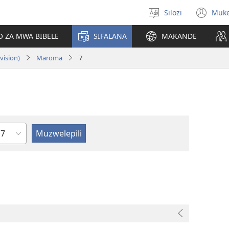
Silozi
Muk
Mukete
(op
puo
ne
O ZA MWA BIBELE
SIFALANA
MAKANDE
wi
vision)
Maroma
7
Chapter