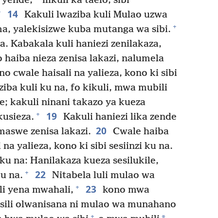
o yende,
ilikuli ka taelo, sibi
14
+
Kakuli lwaziba kuli Mulao uzwa
+
a, yalekisizwe kuba mutanga wa sibi.
a. Kabakala kuli haniezi zenilakaza,
haiba nieza zenisa lakazi, nalumela
o cwale haisali na yalieza, kono ki sibi
iba kuli ku na, fo kikuli, mwa mubili
; kakuli ninani takazo ya kueza
19
+
kusieza.
Kakuli haniezi lika zende
20
maswe zenisa lakazi.
Cwale haiba
i na yalieza, kono ki sibi sesiinzi ku na.
 na: Hanilakaza kueza sesilukile,
22
+
ku na.
Nitabela luli mulao wa
23
+
li yena mwahali,
kono mwa
sili olwanisana ni mulao wa munahano
+