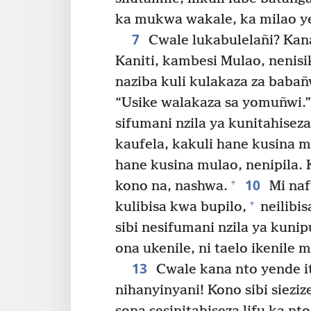
ka mukwa wakale, ka milao y
7
Cwale lukabulelañi? Kana
Kaniti, kambesi Mulao, nenisik
naziba kuli kulakaza za babañ
“Usike walakaza sa yomuñwi.”
sifumani nzila ya kunitahise
kaufela, kakuli hane kusina mu
hane kusina mulao, nenipila. K
10
+
kono na, nashwa.
Mi naf
+
kulibisa kwa bupilo,
neilibis
sibi nesifumani nzila ya kuni
ona ukenile, ni taelo ikenile m
13
Cwale kana nto yende it
nihanyinyani! Kono sibi sieziz