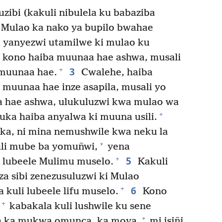
zibi (kakuli nibulela ku babaziba
 Mulao ka nako ya bupilo bwahae
 yanyezwi utamilwe ki mulao ku
; kono haiba muunaa hae ashwa, musali
3
+
 muunaa hae.
Cwalehe, haiba
 muunaa hae inze asapila, musali yo
 hae ashwa, ulukuluzwi kwa mulao wa
+
uka haiba anyalwa ki muuna usili.
ka, ni mina nemushwile kwa neku la
+
uli mube ba yomuñwi,
yena
5
+
 lubeele Mulimu muselo.
Kakuli
za sibi zenezusuluzwi ki Mulao
6
+
 kuli lubeele lifu muselo.
Kono
+
kabakala kuli lushwile ku sene
+
nga ka mukwa omunca, ka moya,
mi isiñi