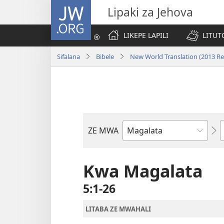
JW.ORG
Lipaki za Jehova
LIKEPE LAPILI
LITUT
Sifalana
Bibele
New World Translation (2013 Re
ZE MWA
Buka
ya
Bibele
Kwa Magalata
5:1-26
LITABA ZE MWAHALI