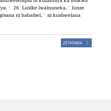
haluzweleñipili ni kuzamaya ka mukwa
26
+
+
ya.
Lusike lwainuneka,
lunze
+
isana ni babañwi,
ni kushwelana
ZETATAMA