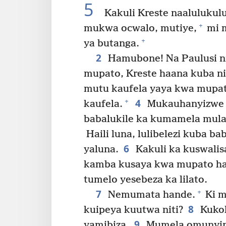
5
Kakuli Kreste naalulukulu
+
mukwa ocwalo, mutiye,
mi m
+
ya butanga.
2
Hamubone! Na Paulusi ni
mupato, Kreste haana kuba ni
mutu kaufela yaya kwa mupat
4
+
kaufela.
Mukauhanyizwe k
babalukile ka kumamela mula
Haili luna, lulibelezi kuba b
6
yaluna.
Kakuli ka kuswalis
kamba kusaya kwa mupato hak
tumelo yesebeza ka lilato.
7
+
Nemumata hande.
Ki m
8
kuipeya kuutwa niti?
Kukol
9
yamibiza.
Mumela omunyiny