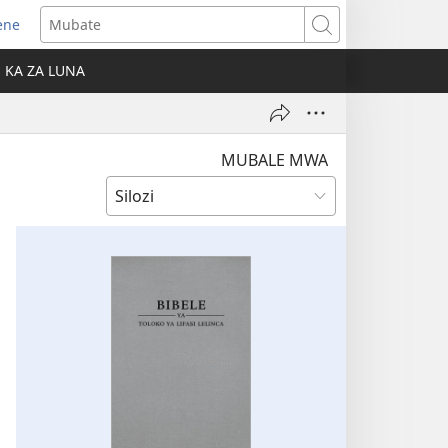
ene
ens
Mubate
w
KA ZA LUNA
ndow)
MUBALE MWA