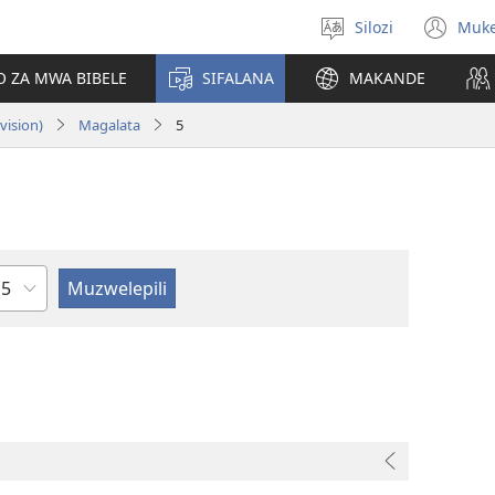
Silozi
Muk
Mukete
(op
puo
ne
O ZA MWA BIBELE
SIFALANA
MAKANDE
wi
vision)
Magalata
5
Chapter