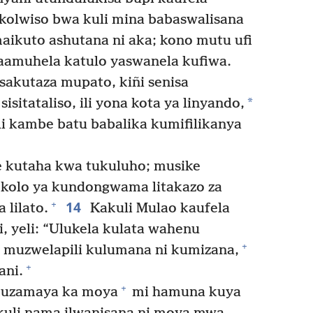
kolwiso bwa kuli mina babaswalisana
ikuto ashutana ni aka; kono mutu ufi
amuhela katulo yaswanela kufiwa.
isakutaza mupato, kiñi senisa
*
isitataliso, ili yona kota ya linyando,
i kambe batu babalika kumifilikanya
 kutaha kwa tukuluho; musike
 kolo ya kundongwama litakazo za
14
+
lilato.
Kakuli Mulao kaufela
, yeli: “Ulukela kulata wahenu
+
 muzwelapili kulumana ni kumizana,
+
ani.
+
 kuzamaya ka moya
mi hamuna kuya