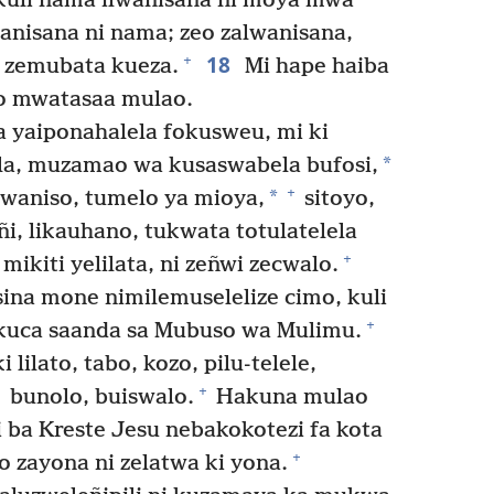
uli nama ilwanisana ni moya mwa
anisana ni nama; zeo zalwanisana,
18
+
li zemubata kueza.
Mi hape haiba
o mwatasaa mulao.
 yaiponahalela fokusweu, mi ki
*
a, muzamao wa kusaswabela bufosi,
+
*
waniso, tumelo ya mioya,
sitoyo,
añi, likauhano, tukwata totulatelela
+
mikiti yelilata, ni zeñwi zecwalo.
sina mone nimilemuselelize cimo, kuli
+
 kuca saanda sa Mubuso wa Mulimu.
ilato, tabo, kozo, pilu-telele,
+
bunolo, buiswalo.
Hakuna mulao
 ba Kreste Jesu nebakokotezi fa kota
+
 zayona ni zelatwa ki yona.