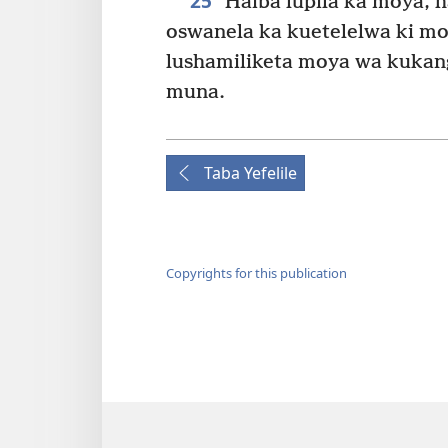
25
Haiba lupila ka moya, 
oswanela ka kuetelelwa ki mo
lushamiliketa moya wa kukang
muna.
Taba Yefelile
Copyrights for this publication