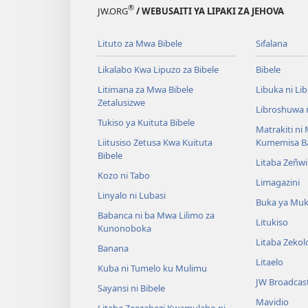
®
JW.ORG
/ WEBUSAITI YA LIPAKI ZA JEHOVA
Lituto za Mwa Bibele
Sifalana
Likalabo Kwa Lipuzo za Bibele
Bibele
Litimana za Mwa Bibele
Libuka ni Li
Zetalusizwe
Libroshuwa 
Tukiso ya Kuituta Bibele
Matrakiti ni
Liitusiso Zetusa Kwa Kuituta
Kumemisa B
Bibele
Litaba Zeñwi
Kozo ni Tabo
Limagazini
Linyalo ni Lubasi
Buka ya Mu
Babanca ni ba Mwa Lilimo za
Litukiso
Kunonoboka
Litaba Zeko
Banana
Litaelo
Kuba ni Tumelo ku Mulimu
JW Broadcas
Sayansi ni Bibele
Mavidio
Litaba Zeezahezi Kwamulaho ni