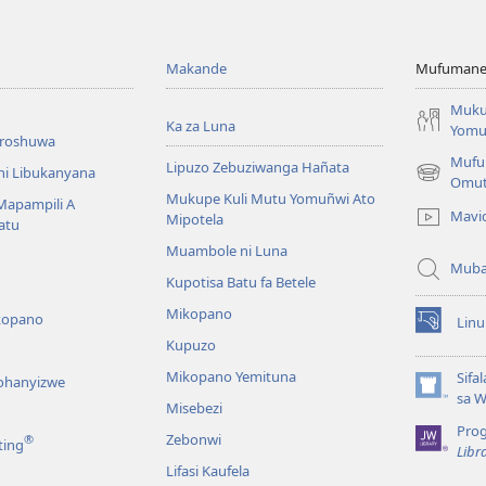
Makande
Mufumane L
Muku
Ka za Luna
Yomu
broshuwa
Mufu
Lipuzo Zebuziwanga Hañata
ni Libukanyana
(opens
Omu
Mukupe Kuli Mutu Yomuñwi Ato
new
 Mapampili A
Mavi
Mipotela
window)
atu
Muambole ni Luna
Muba
Kupotisa Batu fa Betele
Mikopano
kopano
Lin
(opens
Kupuzo
new
window)
Mikopano Yemituna
Sifa
lohanyizwe
(opens
sa 
Misebezi
new
Pro
window)
Zebonwi
®
ting
Libr
Lifasi Kaufela