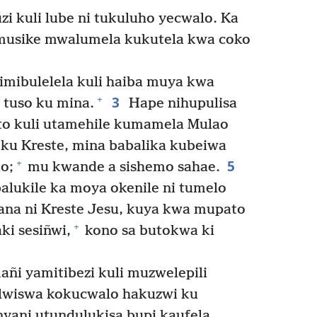
zi kuli lube ni tukuluho yecwalo. Ka
usike mwalumela kukutela kwa coko
mibulelela kuli haiba muya kwa
3
+
 tuso ku mina.
Hape nihupulisa
o kuli utamehile kumamela Mulao
u Kreste, mina babalika kubeiwa
5
+
o;
mu kwande a sishemo sahae.
abalukile ka moya okenile ni tumelo
ana ni Kreste Jesu, kuya kwa mupato
+
i sesiñwi,
kono sa butokwa ki
añi yamitibezi kuli muzwelepili
wiswa kokucwalo hakuzwi ku
ani utundulukisa bupi kaufela