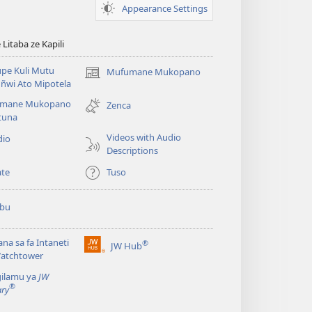
Appearance Settings
itaba ze Kapili
pe Kuli Mutu
Mufumane Mukopano
(opens
ñwi Ato Mipotela
new
mane Mukopano
window)
Zenca
tuna
Videos with Audio
dio
Descriptions
te
Tuso
ubu
lana sa fa Intaneti
®
JW Hub
(opens
Watchtower
new
gilamu ya
JW
window)
®
ary