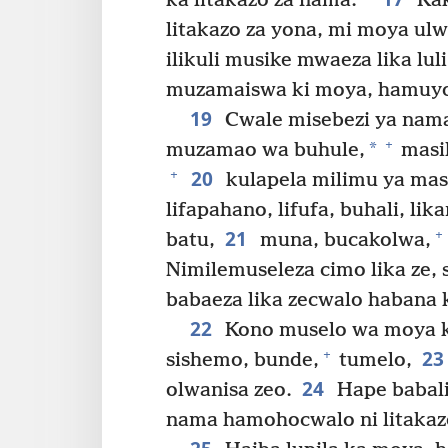
ka litakazo za nama.
Kak
litakazo za yona, mi moya ulw
ilikuli musike mwaeza lika lu
muzamaiswa ki moya, hamuy
19
Cwale misebezi ya nama
+
*
muzamao wa buhule,
masil
20
+
kulapela milimu ya mas
lifapahano, lifufa, buhali, lik
21
+
batu,
muna, bucakolwa,
Nimilemuseleza cimo lika ze, 
babaeza lika zecwalo habana
22
Kono muselo wa moya ki l
23
+
sishemo, bunde,
tumelo,
24
olwanisa zeo.
Hape babali
nama hamohocwalo ni litakazo