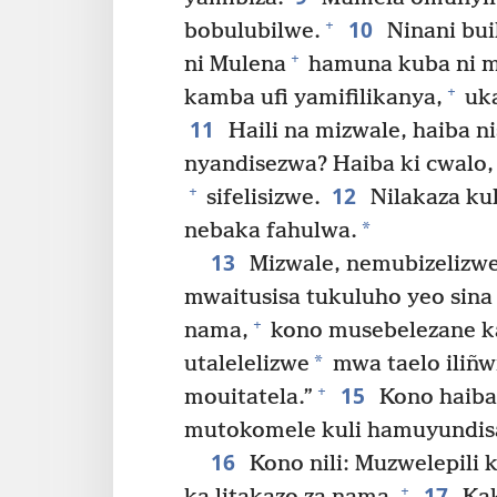
10
+
bobulubilwe.
Ninani bui
+
ni Mulena
hamuna kuba ni ma
+
kamba ufi yamifilikanya,
uka
11
Haili na mizwale, haiba n
nyandisezwa? Haiba ki cwalo, s
12
+
sifelisizwe.
Nilakaza kul
*
nebaka fahulwa.
13
Mizwale, nemubizelizwe
mwaitusisa tukuluho yeo sina
+
nama,
kono musebelezane ka 
*
utalelelizwe
mwa taelo iliñwi
15
+
mouitatela.”
Kono haiba
mutokomele kuli hamuyundis
16
Kono nili: Muzwelepili
17
+