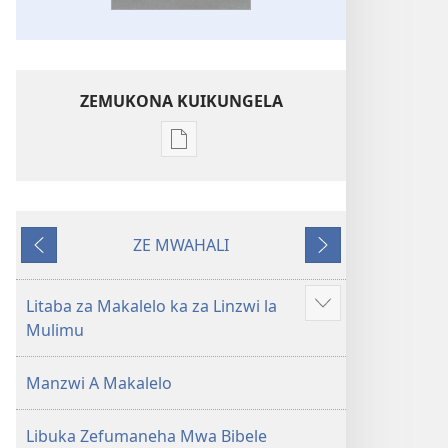
ZEMUKONA KUIKUNGELA
Mukete
mufuta
omubata
kuikungela
ZE MWAHALI
Bibele
Taba
ZETATAMA
ya
Yefelile
Toloko
Litaba za Makalelo ka za Linzwi la
Show
ya
Mulimu
more
Lifasi
Lelinca
Manzwi A Makalelo
Libuka Zefumaneha Mwa Bibele