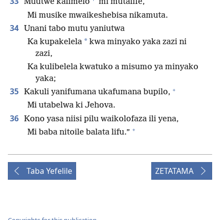
33
Muutwe kalimelo
mi mutalife,
Mi musike mwaikeshebisa nikamuta.
34
Unani tabo mutu yaniutwa
*
Ka kupakelela
kwa minyako yaka zazi ni
zazi,
Ka kulibelela kwatuko a misumo ya minyako
yaka;
+
35
Kakuli yanifumana ukafumana bupilo,
Mi utabelwa ki Jehova.
36
Kono yasa niisi pilu waikolofaza ili yena,
+
Mi baba nitoile balata lifu.”
Taba Yefelile
ZETATAMA