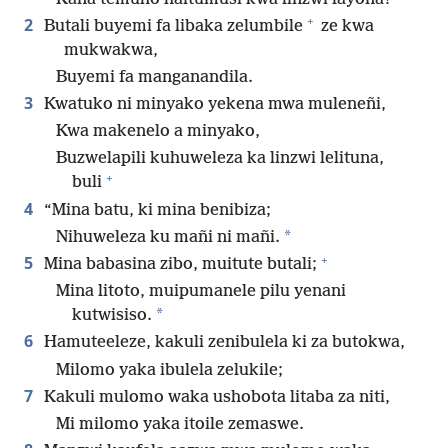
+
2
Butali buyemi fa libaka zelumbile
ze kwa
mukwakwa,
Buyemi fa manganandila.
3
Kwatuko ni minyako yekena mwa muleneñi,
Kwa makenelo a minyako,
Buzwelapili kuhuweleza ka linzwi lelituna,
+
buli
4
“Mina batu, ki mina benibiza;
*
Nihuweleza ku mañi ni mañi.
+
5
Mina babasina zibo, muitute butali;
Mina litoto, muipumanele pilu yenani
*
kutwisiso.
6
Hamuteeleze, kakuli zenibulela ki za butokwa,
Milomo yaka ibulela zelukile;
7
Kakuli mulomo waka ushobota litaba za niti,
Mi milomo yaka itoile zemaswe.