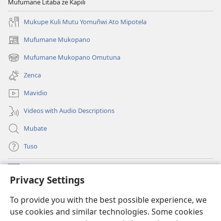
Mufumane Litaba ze Kapili
Mukupe Kuli Mutu Yomuñwi Ato Mipotela
Mufumane Mukopano
(opens
new
Mufumane Mukopano Omutuna
(opens
window)
new
Zenca
window)
Mavidio
Videos with Audio Descriptions
Mubate
Tuso
Linubu
(opens
Privacy Settings
new
window)
Sifalana sa fa Intaneti sa Watchtower
To provide you with the best possible experience, we
(opens
use cookies and similar technologies. Some cookies
new
®
JW Hub