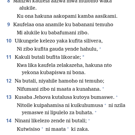
8
Manzwi kaufela aazwa mwa mulomo waka
alukile.
Ku ona hakuna aakopami kamba aasikami.
9
Kaufelaa ona anamile ku babanani temuho
Mi alukile ku babafumani zibo.
10
Uikungele kelezo yaka kufita silivera,
+
Ni zibo kufita gauda yende hahulu,
11
*
Kakuli butali bufita likorale;
Kwa lika kaufela zelakazeha, hakuna nto
yekona kubapiswa ni bona.
12
Na butali, niyahile hamoho ni temuho;
+
Nifumani zibo ni maata a kunahana.
+
13
Kusaba Jehova kutalusa kutoya bumaswe.
+
Nitoile kuipahamisa ni kuikuhumusa
ni nzila
+
yemaswe ni lipulelo za buhata.
+
14
Ninani likelezo zende ni butali;
+
+
Kutwisiso
ni maata
ki zaka.