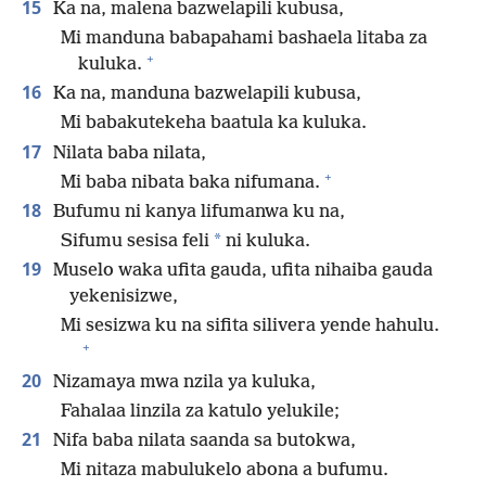
15
Ka na, malena bazwelapili kubusa,
Mi manduna babapahami bashaela litaba za
+
kuluka.
16
Ka na, manduna bazwelapili kubusa,
Mi babakutekeha baatula ka kuluka.
17
Nilata baba nilata,
+
Mi baba nibata baka nifumana.
18
Bufumu ni kanya lifumanwa ku na,
*
Sifumu sesisa feli
ni kuluka.
19
Muselo waka ufita gauda, ufita nihaiba gauda
yekenisizwe,
Mi sesizwa ku na sifita silivera yende hahulu.
+
20
Nizamaya mwa nzila ya kuluka,
Fahalaa linzila za katulo yelukile;
21
Nifa baba nilata saanda sa butokwa,
Mi nitaza mabulukelo abona a bufumu.