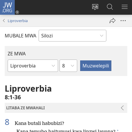
JW.ORG
Mukene
(opens
Mu
Mubate
MU
new
cince
Litaba
LIT
Liproverbia
window)
puo
fa
ZEL
JW.ORG
TE
MUBALE MWA
ZE MWA
Chapter
Buka
ya
Bibele
Liproverbia
8:1-36
LITABA ZE MWAHALI
8
Kana butali habubizi?
+
Kana temuho haitumusi kwa linzwi layona?