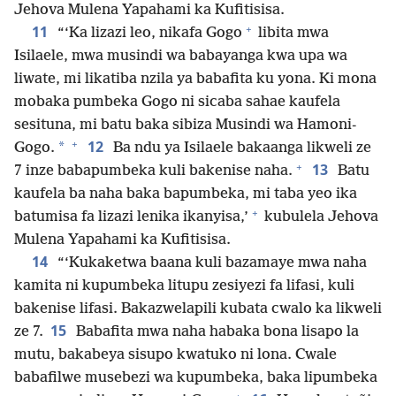
Jehova Mulena Yapahami ka Kufitisisa.
+
11
“‘Ka lizazi leo, nikafa Gogo
libita mwa
Isilaele, mwa musindi wa babayanga kwa upa wa
liwate, mi likatiba nzila ya babafita ku yona. Ki mona
mobaka pumbeka Gogo ni sicaba sahae kaufela
sesituna, mi batu baka sibiza Musindi wa Hamoni-
+
12
*
Gogo.
Ba ndu ya Isilaele bakaanga likweli ze
+
13
7 inze babapumbeka kuli bakenise naha.
Batu
kaufela ba naha baka bapumbeka, mi taba yeo ika
+
batumisa fa lizazi lenika ikanyisa,’
kubulela Jehova
Mulena Yapahami ka Kufitisisa.
14
“‘Kukaketwa baana kuli bazamaye mwa naha
kamita ni kupumbeka litupu zesiyezi fa lifasi, kuli
bakenise lifasi. Bakazwelapili kubata cwalo ka likweli
15
ze 7.
Babafita mwa naha habaka bona lisapo la
mutu, bakabeya sisupo kwatuko ni lona. Cwale
babafilwe musebezi wa kupumbeka, baka lipumbeka