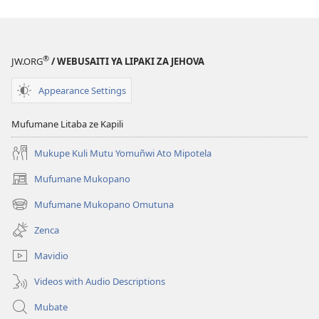
®
JW.ORG
/ WEBUSAITI YA LIPAKI ZA JEHOVA
Appearance Settings
Mufumane Litaba ze Kapili
Mukupe Kuli Mutu Yomuñwi Ato Mipotela
Mufumane Mukopano
(opens
new
Mufumane Mukopano Omutuna
(opens
window)
new
Zenca
window)
Mavidio
Videos with Audio Descriptions
Mubate