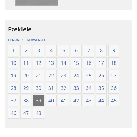
ya
Toloko
ya
Lifasi
Ezekiele
Lelinca
LITABA ZE MWAHALI
1
2
3
4
5
6
7
8
9
10
11
12
13
14
15
16
17
18
19
20
21
22
23
24
25
26
27
28
29
30
31
32
33
34
35
36
37
38
39
40
41
42
43
44
45
46
47
48