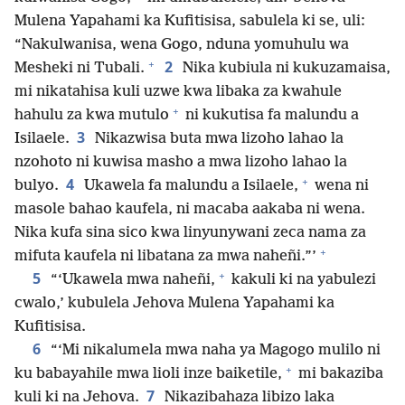
Mulena Yapahami ka Kufitisisa, sabulela ki se, uli:
“Nakulwanisa, wena Gogo, nduna yomuhulu wa
+
2
Mesheki ni Tubali.
Nika kubiula ni kukuzamaisa,
mi nikatahisa kuli uzwe kwa libaka za kwahule
+
hahulu za kwa mutulo
ni kukutisa fa malundu a
3
Isilaele.
Nikazwisa buta mwa lizoho lahao la
nzohoto ni kuwisa masho a mwa lizoho lahao la
+
4
bulyo.
Ukawela fa malundu a Isilaele,
wena ni
masole bahao kaufela, ni macaba aakaba ni wena.
Nika kufa sina sico kwa linyunywani zeca nama za
+
mifuta kaufela ni libatana za mwa naheñi.”’
+
5
“‘Ukawela mwa naheñi,
kakuli ki na yabulezi
cwalo,’ kubulela Jehova Mulena Yapahami ka
Kufitisisa.
6
“‘Mi nikalumela mwa naha ya Magogo mulilo ni
+
ku babayahile mwa lioli inze baiketile,
mi bakaziba
7
kuli ki na Jehova.
Nikazibahaza libizo laka