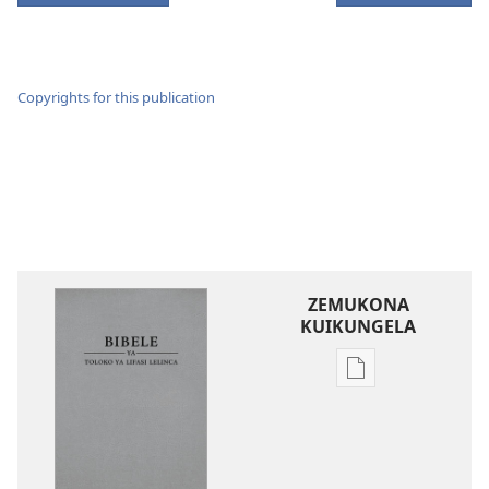
Copyrights for this publication
ZEMUKONA
KUIKUNGELA
Mukete
mufuta
omubata
kuikungela
Bibele