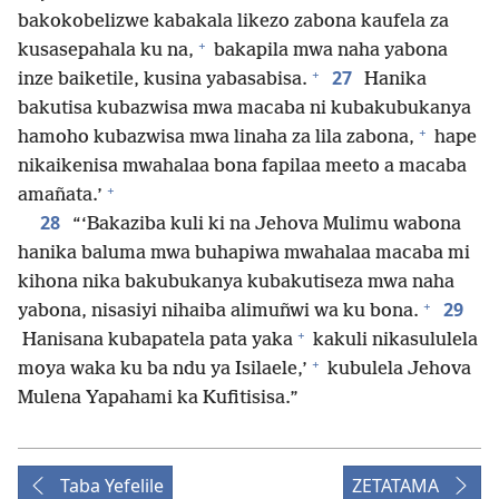
bakokobelizwe kabakala likezo zabona kaufela za
+
kusasepahala ku na,
bakapila mwa naha yabona
+
27
inze baiketile, kusina yabasabisa.
Hanika
bakutisa kubazwisa mwa macaba ni kubakubukanya
+
hamoho kubazwisa mwa linaha za lila zabona,
hape
nikaikenisa mwahalaa bona fapilaa meeto a macaba
+
amañata.’
28
“‘Bakaziba kuli ki na Jehova Mulimu wabona
hanika baluma mwa buhapiwa mwahalaa macaba mi
kihona nika bakubukanya kubakutiseza mwa naha
+
29
yabona, nisasiyi nihaiba alimuñwi wa ku bona.
+
Hanisana kubapatela pata yaka
kakuli nikasululela
+
moya waka ku ba ndu ya Isilaele,’
kubulela Jehova
Mulena Yapahami ka Kufitisisa.”
Taba Yefelile
ZETATAMA