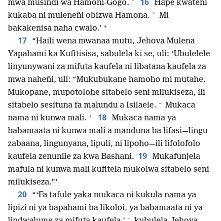
+
16
mwa musindi wa Hamoni-Gogo.
Hape kwateñi
*
kukaba ni muleneñi obizwa Hamona.
Mi
+
bakakenisa naha cwalo.’
17
“Haili wena mwanaa mutu, Jehova Mulena
Yapahami ka Kufitisisa, sabulela ki se, uli: ‘Ubulelele
linyunywani za mifuta kaufela ni libatana kaufela za
mwa naheñi, uli: “Mukubukane hamoho mi mutahe.
Mukopane, mupotolohe sitabelo seni milukiseza, ili
+
sitabelo sesituna fa malundu a Isilaele.
Mukaca
+
18
nama ni kunwa mali.
Mukaca nama ya
babamaata ni kunwa mali a manduna ba lifasi—lingu
zabaana, lingunyana, lipuli, ni lipoho—ili lifolofolo
19
kaufela zenunile za kwa Bashani.
Mukafunjela
mafula ni kunwa mali kufitela mukolwa sitabelo seni
milukiseza.”’
20
“‘Fa tafule yaka mukaca ni kukula nama ya
lipizi ni ya bapahami ba likoloi, ya babamaata ni ya
+
lindwalume za mifuta kaufela,’
kubulela Jehova