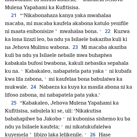
Mulena Yapahami ka Kufitisisa.
21
“‘Nikabonahaza kanya yaka mwahalaa
macaba, mi macaba kaufela akabona katulo yenifile
+
22
*
ni maata enibonisize
mwahalaa bona.
Kuzwa
ka lona lizazi leo, ba ndu ya Isilaele bakaziba kuli ki
23
na Jehova Mulimu wabona.
Mi macaba akaziba
kuli ba ndu ya Isilaele nebaile mwa buhapiwa
kabakala bufosi bwabona, kakuli nebasika sepahala
+
+
ku na.
Kabakaleo, nabapatela pata yaka
ni kubafa
+
kwa lila zabona,
mi kaufelaa bona babulaiwa ka
24
mukwale.
Nabaeza ka kuya ka masila abona ni ka
lifoso zabona, mi nabapatela pata yaka.’
25
“Kabakaleo, Jehova Mulena Yapahami ka
Kufitisisa, sabulela ki se, uli: ‘Nikakutisa
+
babahapilwe ba Jakobo
ni kubonisa sishemo ku ba
+
ndu ya Isilaele kaufela;
mi nikatukufalelwa
+
26
*
kuyemela
libizo laka lelikenile.
Hase