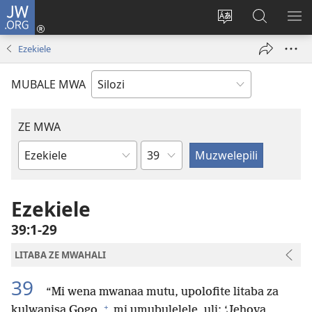
JW.ORG
Mukene
(opens
Mu
Mubate
MU
new
cince
Litaba
LIT
Ezekiele
window)
puo
fa
ZEL
JW.ORG
TE
MUBALE MWA
ZE MWA
Chapter
Buka
ya
Bibele
Ezekiele
39:1-29
LITABA ZE MWAHALI
39
“Mi wena mwanaa mutu, upolofite litaba za
+
kulwanisa Gogo,
mi umubulelele, uli: ‘Jehova