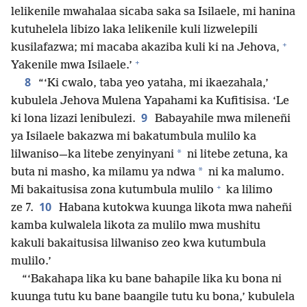
lelikenile mwahalaa sicaba saka sa Isilaele, mi hanina
kutuhelela libizo laka lelikenile kuli lizwelepili
+
kusilafazwa; mi macaba akaziba kuli ki na Jehova,
+
Yakenile mwa Isilaele.’
8
“‘Ki cwalo, taba yeo yataha, mi ikaezahala,’
kubulela Jehova Mulena Yapahami ka Kufitisisa. ‘Le
9
ki lona lizazi lenibulezi.
Babayahile mwa mileneñi
ya Isilaele bakazwa mi bakatumbula mulilo ka
*
lilwaniso—ka litebe zenyinyani
ni litebe zetuna, ka
*
buta ni masho, ka milamu ya ndwa
ni ka malumo.
+
Mi bakaitusisa zona kutumbula mulilo
ka lilimo
10
ze 7.
Habana kutokwa kuunga likota mwa naheñi
kamba kulwalela likota za mulilo mwa mushitu
kakuli bakaitusisa lilwaniso zeo kwa kutumbula
mulilo.’
“‘Bakahapa lika ku bane bahapile lika ku bona ni
kuunga tutu ku bane baangile tutu ku bona,’ kubulela