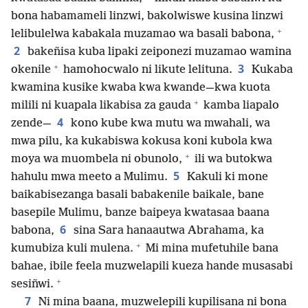
bona habamameli linzwi, bakolwiswe kusina linzwi
+
lelibulelwa kabakala muzamao wa basali babona,
2
bakeñisa kuba lipaki zeiponezi muzamao wamina
+
3
okenile
hamohocwalo ni likute lelituna.
Kukaba
kwamina kusike kwaba kwa kwande—kwa kuota
+
milili ni kuapala likabisa za gauda
kamba liapalo
4
zende—
kono kube kwa mutu wa mwahali, wa
mwa pilu, ka kukabiswa kokusa koni kubola kwa
+
moya wa muombela ni obunolo,
ili wa butokwa
5
hahulu mwa meeto a Mulimu.
Kakuli ki mone
baikabisezanga basali babakenile baikale, bane
basepile Mulimu, banze baipeya kwatasaa baana
6
babona,
sina Sara hanaautwa Abrahama, ka
+
kumubiza kuli mulena.
Mi mina mufetuhile bana
bahae, ibile feela muzwelapili kueza hande musasabi
+
sesiñwi.
7
Ni mina baana, muzwelepili kupilisana ni bona