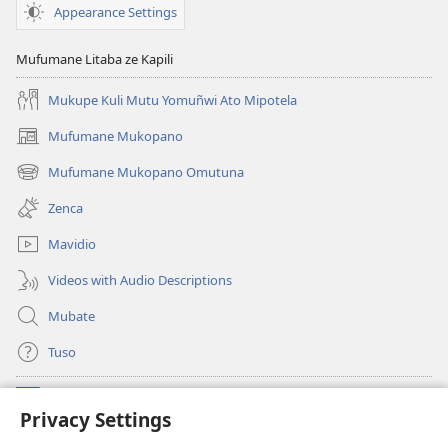
Appearance Settings
Mufumane Litaba ze Kapili
Mukupe Kuli Mutu Yomuñwi Ato Mipotela
Mufumane Mukopano
(opens
new
Mufumane Mukopano Omutuna
(opens
window)
new
Zenca
window)
Mavidio
Videos with Audio Descriptions
Mubate
Tuso
Linubu
(opens
Privacy Settings
new