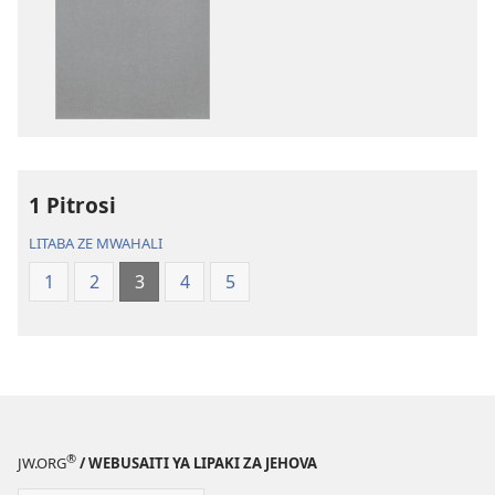
mufuta
omubata
kuikungela
Bibele
ya
Toloko
ya
Lifasi
1 Pitrosi
Lelinca
LITABA ZE MWAHALI
1
2
3
4
5
®
JW.ORG
/ WEBUSAITI YA LIPAKI ZA JEHOVA