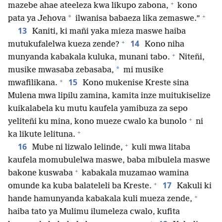
+
mazebe ahae ateeleza kwa likupo zabona,
kono
+
*
pata ya Jehova
ilwanisa babaeza lika zemaswe.”
13
Kaniti, ki mañi yaka mieza maswe haiba
+
14
mutukufalelwa kueza zende?
Kono niha
+
munyanda kabakala kuluka, munani tabo.
Niteñi,
*
musike mwasaba zebasaba,
mi musike
+
15
mwafilikana.
Kono mukenise Kreste sina
Mulena mwa lipilu zamina, kamita inze muitukiselize
kuikalabela ku mutu kaufela yamibuza za sepo
+
yeliteñi ku mina, kono mueze cwalo ka bunolo
ni
+
ka likute lelituna.
+
16
Mube ni lizwalo lelinde,
kuli mwa litaba
kaufela momubulelwa maswe, baba mibulela maswe
+
bakone kuswaba
kabakala muzamao wamina
+
17
omunde ka kuba balateleli ba Kreste.
Kakuli ki
+
hande hamunyanda kabakala kuli mueza zende,
haiba tato ya Mulimu ilumeleza cwalo, kufita