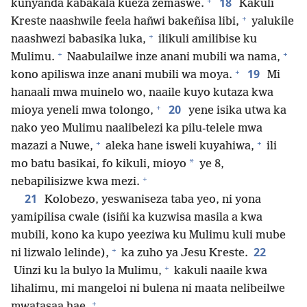
+
18
kunyanda kabakala kueza zemaswe.
Kakuli
+
Kreste naashwile feela hañwi bakeñisa libi,
yalukile
+
naashwezi babasika luka,
ilikuli amilibise ku
+
+
Mulimu.
Naabulailwe inze anani mubili wa nama,
+
19
kono apiliswa inze anani mubili wa moya.
Mi
hanaali mwa muinelo wo, naaile kuyo kutaza kwa
+
20
mioya yeneli mwa tolongo,
yene isika utwa ka
nako yeo Mulimu naalibelezi ka pilu-telele mwa
+
+
mazazi a Nuwe,
aleka hane isweli kuyahiwa,
ili
*
mo batu basikai, fo kikuli, mioyo
ye 8,
+
nebapilisizwe kwa mezi.
21
Kolobezo, yeswaniseza taba yeo, ni yona
yamipilisa cwale (isiñi ka kuzwisa masila a kwa
mubili, kono ka kupo yeeziwa ku Mulimu kuli mube
+
22
ni lizwalo lelinde),
ka zuho ya Jesu Kreste.
+
Uinzi ku la bulyo la Mulimu,
kakuli naaile kwa
lihalimu, mi mangeloi ni bulena ni maata nelibeilwe
+
mwatasaa hae.