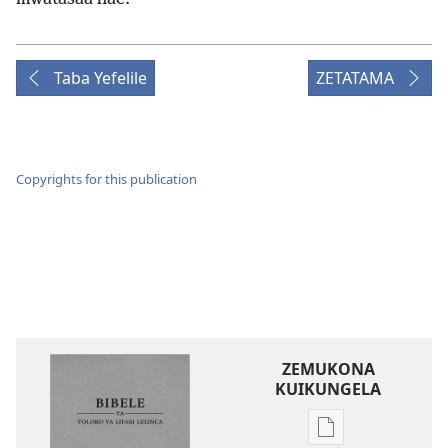
Taba Yefelile
ZETATAMA
Copyrights for this publication
ZEMUKONA
KUIKUNGELA
Mukete