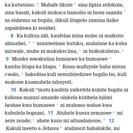
+
*
ka kutwisiso.
Mubafe likute
sina lipiza zefokola,
+
sina basali, kakuli mukaca hamoho ni bona saanda
sa sishemo sa bupilo, ilikuli litapelo zamina lisike
zapaleliswa ki sesiñwi.
8
Ka kufeza nili, kaufelaa mina mube ni maikuto
+
*
alimañwi,
muutwelane butuku, mulatane ka kuba
+
+
mizwale, mube ni mukekecima,
ni buikokobezo.
+
9
Musike mwakutisa bumaswe ka bumaswe
+
kamba litapa ka litapa.
Kono mufuyole baba mieza
+
cwalo,
bakeñisa kuli nemubizelizwe bupilo bo, kuli
mukone kuamuhela mbuyoti.
10
Kakuli “mutu kaufela yaiketela kulata bupilo ni
kubona mazazi amande ulukela kutibela lulimi
+
lwahae kwa bumaswe
ni mulomo wahae kwa
+
11
kubulela bupumi.
Atuhele kueza zemaswe
mi
+
+
12
aeze zende;
abate kozo mi aitundamene.
*
Kakuli meeto a Jehova
atalimezi babalukile, mi