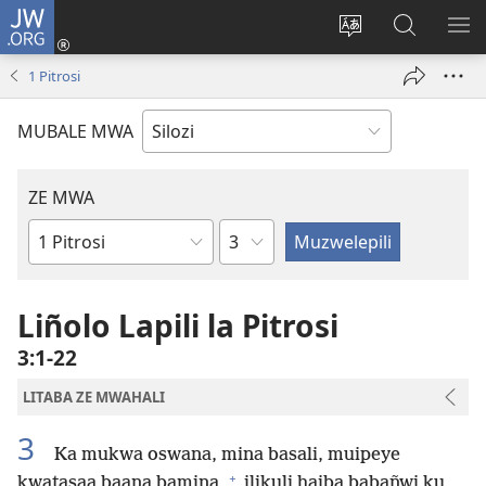
JW.ORG
Mukene
(opens
Mu
Mubate
MU
new
cince
Litaba
LIT
1 Pitrosi
window)
puo
fa
ZEL
JW.ORG
TE
MUBALE MWA
ZE MWA
Chapter
Buka
ya
Bibele
Liñolo Lapili la Pitrosi
3:1-22
LITABA ZE MWAHALI
3
Ka mukwa oswana, mina basali, muipeye
+
kwatasaa baana bamina,
ilikuli haiba babañwi ku