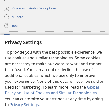
Videos with Audio Descriptions
Mubate
Tuso
Linubu
(opens
Privacy Settings
new
window)
Sifalana sa fa Intaneti sa Watchtower
To provide you with the best possible experience, we
(opens
use cookies and similar technologies. Some cookies
new
®
JW Hub
window)
are necessary to make our website work and cannot
(opens
new
be refused. You can accept or decline the use of
®
Progilamu ya
JW Library
window)
additional cookies, which we use only to improve
your experience. None of this data will ever be sold or
used for marketing. To learn more, read the
Global
Policy on Use of Cookies and Similar Technologies
.
Copyright
© 2026 Watch Tower Bible and Tract Society of Pennsylvania.
You can customize your settings at any time by going
TUMELELANO YA KUITUSISA WEBUSAITI YE
|
MOLUITUSISEZA LITABA
to
Privacy Settings
.
ZAMINA
|
PRIVACY SETTINGS