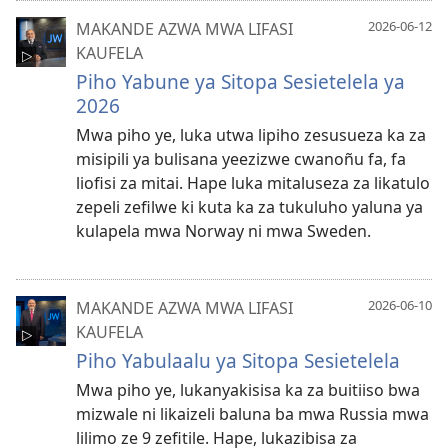
2026-06-12
MAKANDE AZWA MWA LIFASI
KAUFELA
Piho Yabune ya Sitopa Sesietelela ya
2026
Mwa piho ye, luka utwa lipiho zesusueza ka za
misipili ya bulisana yeezizwe cwanoñu fa, fa
liofisi za mitai. Hape luka mitaluseza za likatulo
zepeli zefilwe ki kuta ka za tukuluho yaluna ya
kulapela mwa Norway ni mwa Sweden.
2026-06-10
MAKANDE AZWA MWA LIFASI
KAUFELA
Piho Yabulaalu ya Sitopa Sesietelela
Mwa piho ye, lukanyakisisa ka za buitiiso bwa
mizwale ni likaizeli baluna ba mwa Russia mwa
lilimo ze 9 zefitile. Hape, lukazibisa za