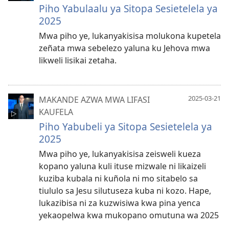
Piho Yabulaalu ya Sitopa Sesietelela ya
2025
Mwa piho ye, lukanyakisisa molukona kupetela
zeñata mwa sebelezo yaluna ku Jehova mwa
likweli lisikai zetaha.
2025-03-21
MAKANDE AZWA MWA LIFASI
KAUFELA
Piho Yabubeli ya Sitopa Sesietelela ya
2025
Mwa piho ye, lukanyakisisa zeisweli kueza
kopano yaluna kuli ituse mizwale ni likaizeli
kuziba kubala ni kuñola ni mo sitabelo sa
tiululo sa Jesu silutuseza kuba ni kozo. Hape,
lukazibisa ni za kuzwisiwa kwa pina yenca
yekaopelwa kwa mukopano omutuna wa 2025