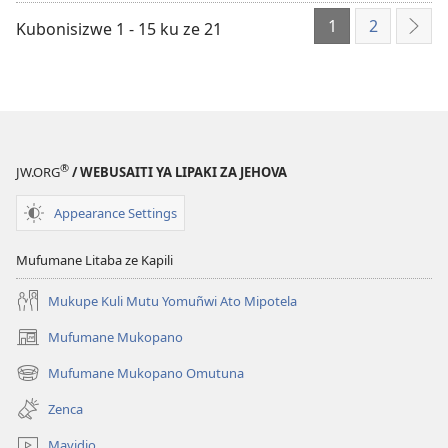
1
2
Kubonisizwe 1 - 15 ku ze 21
ZET
®
JW.ORG
/ WEBUSAITI YA LIPAKI ZA JEHOVA
Appearance Settings
Mufumane Litaba ze Kapili
Mukupe Kuli Mutu Yomuñwi Ato Mipotela
Mufumane Mukopano
(opens
new
Mufumane Mukopano Omutuna
(opens
window)
new
Zenca
window)
Mavidio