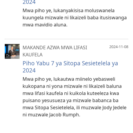
2024
Mwa piho ye, lukanyakisisa moluswanela
kuungela mizwale ni likaizeli baba itusiswanga
mwa mavidio aluna.
2024-11-08
MAKANDE AZWA MWA LIFASI
KAUFELA
Piho Yabu 7 ya Sitopa Sesietelela ya
2024
Mwa piho ye, lukautwa miinelo yebasweli
kukopana ni yona mizwale ni likaizeli baluna
mwa lifasi kaufela ni kuikola kuteeleza kwa
puisano yesusueza ya mizwale babanca ba
mwa Sitopa Sesietelela, ili muzwale Jody Jedele
ni muzwale Jacob Rumph.