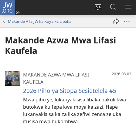
JW.ORG
Mukene
(opens
Mu
Mubate
MU
new
cince
Litaba
LIT
Makande A fa JW ka Kuya ka Libaka
window)
puo
fa
ZEL
JW.ORG
TE
Makande Azwa Mwa Lifasi
Kaufela
2026-08-03
MAKANDE AZWA MWA LIFASI
KAUFELA
2026 Piho ya Sitopa Sesietelela #5
Mwa piho ye, lukanyakisisa libaka hakuli kwa
butokwa kuifepa kwa moya ka zazi. Hape
lukanyakisisa ka za lika zeñwi zenca zeluka
itusisa mwa bukombwa.