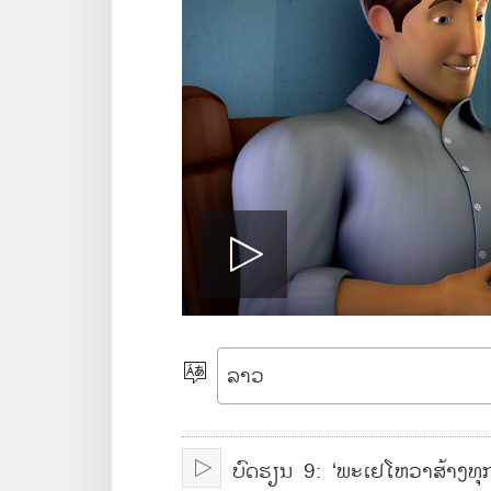
P
l
ເ
ລື
a
ອ
ບົດຮຽນ 9: ‘ພະເຢໂຫວາສ້າງທຸກສ
ກ
ເ