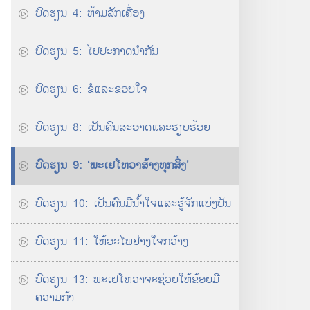
ບົດ​ຮຽນ 4: ຫ້າມ​ລັກ​ເຄື່ອງ
ບົດ​ຮຽນ 5: ໄປ​ປະກາດ​ນຳ​ກັນ
ບົດ​ຮຽນ 6: ຂໍ​ແລະ​ຂອບໃຈ
ບົດ​ຮຽນ 8: ເປັນ​ຄົນ​ສະອາດ​ແລະ​ຮຽບຮ້ອຍ
ບົດຮຽນ 9: ‘ພະເຢໂຫວາ​ສ້າງ​ທຸກ​ສິ່ງ’
ບົດ​ຮຽນ 10: ເປັນ​ຄົນ​ມີ​ນ້ຳໃຈ​ແລະ​ຮູ້​ຈັກ​ແບ່ງ​ປັນ
ບົດ​ຮຽນ 11: ໃຫ້​ອະໄພ​ຢ່າງ​ໃຈ​ກວ້າງ
ບົດຮຽນ 13: ພະເຢໂຫວາ​ຈະ​ຊ່ວຍ​ໃຫ້​ຂ້ອຍ​ມີ​
ຄວາມ​ກ້າ