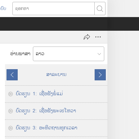
ບົບ
ຊ
ອ
ກ
ຫ
າ
ອ່ານພາສາ
ສາລະບານ
ຄື
ຕໍ່
ນ
ໄ
ບົດຮຽນ 1: ເຊື່ອ​ຟັງ​ພໍ່​ແມ່
ຫຼັ
ປ
ງ
ບົດຮຽນ 2: ເຊື່ອ​ຟັງ​ພະເຢໂຫວາ
ບົດຮຽນ 3: ອະທິດຖານ​ທຸກ​ເວລາ