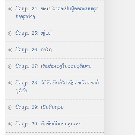
ບົດ​ຮຽນ 24: ພະ​ເຢໂຫວາ​ເປັນ​ຜູ້​ອອກ​ແບບ​ທຸກ​
ສິ່ງ​ທຸກ​ຢ່າງ
ບົດ​ຮຽນ 25: ໝູ່​ແທ້
ບົດຮຽນ 26: ຄ່າໄຖ່
ບົດຮຽນ 27: ເຫັນ​ຕົວ​ເອງ​ໃນ​ສວນ​ອຸທິຍານ
ບົດຮຽນ 28: ໃຫ້​ອົດທົນ​ຕໍ່ໄປ​ເຖິງ​ວ່າ​ເຈິ​ຄວາມ​ບໍ່​
ຍຸຕິທຳ
ບົດຮຽນ 29: ເປັນ​ຄົນ​ຖ່ອມ
ບົດຮຽນ 30: ອົດທົນ​ກັບ​ການ​ສູນ​ເສຍ