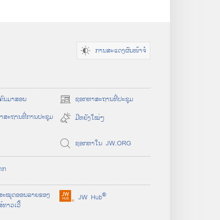
ການສະແດງຜົນໜ້າຈໍ
ມີ​ຄົນ​ມາ​ສອນ
ຊອກ
ຫາ
ສະຖານ
ທີ່
ປະຊຸມ
(
o
າສະຖານທີ່ການປະຊຸມ
ມີ​ຫຍັງ​ໃໝ່ໆ
p
e
ຊອກ​ຫາ​ໃນ JW.ORG
n
s
n
ຈາກ
e
w
ສະໝຸດ
ອອນລາຍ
ຂອງ
®
w
JW Hub
(
໌ທາວເວີ້
i
o
n