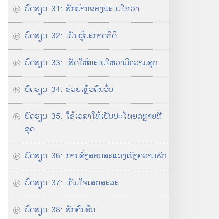
ບົດຮຽນ 31: ຮັກ​ບ້ານ​ຂອງ​ພະເຢໂຫວາ
ບົດ​ຮຽນ 32: ເປັນ​ຜູ້​ປະກາດ​ທີ່​ດີ
ບົດຮຽນ 33: ເຮັດ​ໃຫ້​ພະເຢໂຫວາ​ມີ​ຄວາມສຸກ
ບົດ​ຮຽນ 34: ຊ່ວຍ​ເຫຼືອ​ຄົນ​ອື່ນ
ບົດ​ຮຽນ 35: ໃຊ້​ເວລາ​ໃຫ້​ເປັນ​ປະໂຫຍດ​ຫຼາຍ​ທີ່​
ສຸດ
ບົດ​ຮຽນ 36: ການ​ສັ່ງ​ສອນ​ສະແດງ​ເຖິງ​ຄວາມ​ຮັກ
ບົດ​ຮຽນ 37: ເຕັມໃຈ​ເສຍ​ສະລະ
ບົດ​ຮຽນ 38: ຮັກ​ຄົນ​ອື່ນ