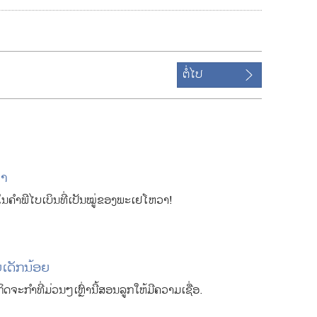
າ
ງ
ເ
ຕໍ່ໄປ
ລື
ອ
ກ
ດ
າ
ວາ
ວ
ນ​ຄຳພີ​ໄບເບິນ​ທີ່​ເປັນ​ໝູ່​ຂອງ​ພະ​ເຢໂຫວາ!
ໂ
ຫຼ
ດ
​ເດັກນ້ອຍ
ວິ
ຈະກຳ​ທີ່​ມ່ວນ​ໆ​ເຫຼົ່າ​ນີ້​ສອນ​ລູກ​ໃຫ້​ມີ​ຄວາມ​ເຊື່ອ.
ດີ