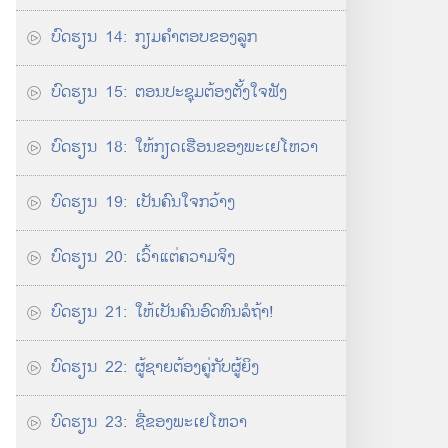
ບົດ​ຮຽນ 14: ກຽມ​ຄຳ​ຕອບ​ຂອງ​ລູກ
ບົດ​ຮຽນ 15: ຕອນ​ປະຊຸມ​ຕ້ອງ​ຕັ້ງໃຈ​ຟັງ
ບົດ​ຮຽນ 18: ໃຫ້​ກຽດ​ເຮືອນ​ຂອງ​ພະ​ເຢໂຫວາ
ບົດ​ຮຽນ 19: ເປັນ​ຄົນ​ໃຈ​ກວ້າງ
ບົດຮຽນ 20: ເວົ້າ​ແຕ່​ຄວາມຈິງ
ບົດ​ຮຽນ 21: ໃຫ້​ເປັນ​ຄົນ​ອົດທົນ​ລໍ​ຖ້າ!
ບົດຮຽນ 22: ຜູ້​ຊາຍ​ຕ້ອງ​ຄູ່​ກັບ​ຜູ້ຍິງ
ບົດ​ຮຽນ 23: ຊື່​ຂອງ​ພະ​ເຢໂຫວາ