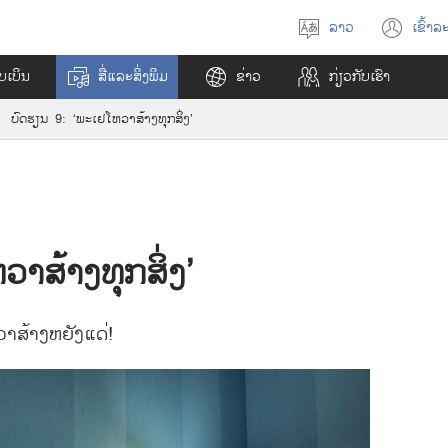
ລາວ
ເຂົ້າ
ລະ
ເ
(
ລື
o
ໄບເບິນ
ສື່​ແລະ​ສິ່ງ​ພິມ
ຂ່າວ
ກ່ຽວກັບ​ເຮົາ
ອ
p
ກ
e
ບົດຮຽນ 9: ‘ພະເຢໂຫວາ​ສ້າງ​ທຸກ​ສິ່ງ’
ພ
n
າ
s
ສ
n
າ
e
w
w
ສ້າງ​ທຸກ​ສິ່ງ’
i
n
d
o
ວາ​ສ້າງ​ຫຍັງ​ແດ່!
w
)