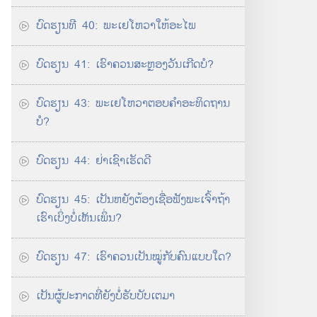
ບົດ​ຮຽນ​ທີ 40: ພະ​ເຢໂຫວາ​ໃຫ້​ອະໄພ
ບົດ​ຮຽນ 41: ເຮົາ​ຄວນ​ສະຫຼອງ​ວັນ​ເກີດ​ບໍ?
ບົດ​ຮຽນ 43: ພະ​ເຢໂຫວາ​ຕອບ​ຄຳ​ອະທິດຖານ​
ບໍ?
ບົດ​ຮຽນ 44: ຢ່າ​ເຊົາ​ເຮັດ​ດີ
ບົດ​ຮຽນ 45: ເປັນ​ຫຍັງ​ຕ້ອງ​ເຊື່ອຟັງ​ພະເຈົ້າ​ຖ້າ​
ເຮົາ​ເບິ່ງ​ບໍ່​ເຫັນ​ເພິ່ນ?
ບົດ​ຮຽນ 47: ເຮົາ​ຄວນ​ເປັນ​ໝູ່​ກັບ​ຄົນ​ແບບ​ໃດ?
ເປັນ​ຜູ້​ປະກາດ​ທີ່​ຍັງ​ບໍ່​ຮັບ​ບັບເຕມາ