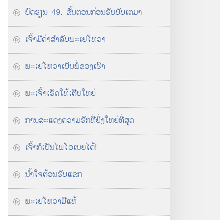
ບົດ​ຮຽນ 49: ຂັ້ນ​ຕອນ​ກ່ອນ​ຮັບ​ບັບເຕມາ
ເຈົ້າ​ມີ​ຄ່າ​ສຳລັບ​ພະ​ເຢໂຫວາ
ພະ​ເຢໂຫວາ​ເປັນ​ພໍ່​ຂອງ​ເຮົາ
ພະເຈົ້າ​ເຮັດ​ໃຫ້​ເຕີບໃຫຍ່
ການ​ສະແດງ​ຄວາມ​ຮັກ​ທີ່​ຍິ່ງໃຫຍ່​ທີ່​ສຸດ
ເຈົ້າ​ກໍ​ເປັນ​ໄພໂອເນຍ​ໄດ້!
ນ້ຳໃຈ​ຕ້ອນຮັບ​ແຂກ
ພະ​ເຢໂຫວາ​ມີ​ແທ້