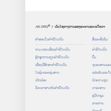
®
JW.ORG
/ ເວັບໄຊ
ທາງ
ການ
ຂອງ
ພະຍານ
ພະ
ເຢໂຫວາ
ຄຳ​ສອນ​ໃນ​ຄຳພີ​ໄບເບິນ
ສື່​ແລະ​ສິ່ງ​ພິມ
ຖາມ-ຕອບ​ເລື່ອງ​ຄຳພີ​ໄບເບິນ
ຄຳພີ​ໄບເບິນ
ຫຼັກ​ສູດ​ການ​ຮຽນ​ຄຳ​ພີ​ໄບເບິນ
ປຶ້ມ
ເຄື່ອງ​ມື​ສຶກສາ​ຄຳພີ​ໄບເບິນ
ຈຸນລະສານ​ແລະ​ເ
ໄວລຸ້ນ​ແລະ​ໜຸ່ມສາວ
ແຜ່ນພັບ​ແລະ​ໃບ
ເດັກນ້ອຍ
ບົດ​ຄວາມ​ຊຸດ
ວິທະຍາສາດ​ກັບ​ຄຳພີໄບເບິນ
ວາລະສານ
ຄູ່ມື​ປະຊຸມ
ລາຍການ