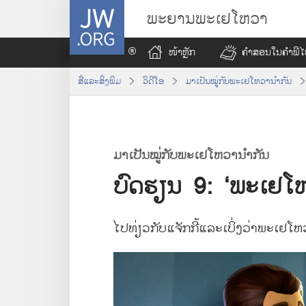
J
ພະຍານພະເຢໂຫວາ
W
.
ໜ້າ​ຫຼັກ
ຄຳ​ສອນ​ໃນ​ຄຳພີ​
O
R
ສື່​ແລະ​ສິ່ງ​ພິມ
ວິດີໂອ
ມາ​ເປັນ​ໝູ່​ກັບ​ພະ​ເຢໂຫວາ​ນຳ​ກັນ
G
ມາ​ເປັນ​ໝູ່​ກັບ​ພະເຢໂຫວາ​ນຳ​ກັນ
ບົດຮຽນ 9: ‘ພະເຢໂຫວາ​
ໄປ​ທ່ຽວ​ກັບ​ແຈັກກີ້​ແລະ​ເບິ່ງ​ວ່າ​ພະເຢໂຫ