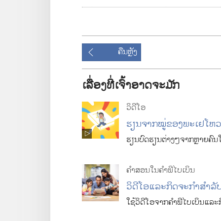
ພ
ປີ
y
າ
ດ
ສ
v
ຄືນ
ຫຼັງ
າ
ເລື່ອງທີ່ເຈົ້າອາດຈະມັກ
i
ວິດີໂອ
d
ຮຽນ​ຈາກ​ໝູ່​ຂອງ​ພະ​ເຢໂຫ
ຮຽນ​ບົດຮຽນ​ຕ່າງໆ​ຈາກ​ຫຼາຍ​ຄົນ​ໃ
e
ຄຳ​ສອນ​ໃນ​ຄຳພີ​ໄບເບິນ
ວິດີໂອ​ແລະ​ກິດຈະກຳ​ສຳລັບ
o
ໃຊ້​ວິດີໂອ​ຈາກ​ຄຳພີ​ໄບເບິນ​ແລະ​ກິດ