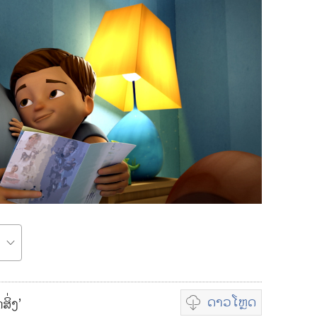
ດາວໂຫຼດ
ິ່ງ’
ທ