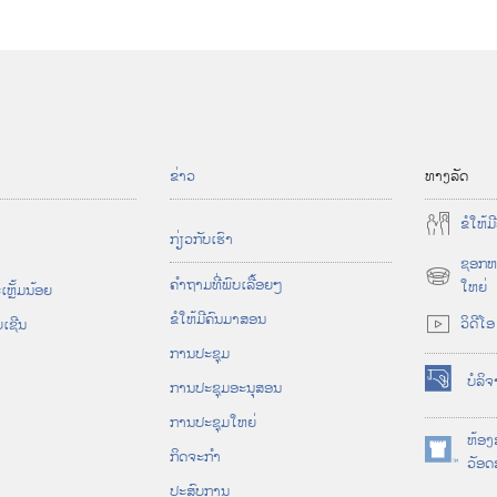
ຂ່າວ
ທາງ
ລັດ
ຂໍ​ໃຫ້​
ກ່ຽວກັບ​ເຮົາ
ຊອກຫ
ຄຳຖາມ​ທີ່​ພົບ​ເລື້ອຍໆ
(
ໃຫຍ່
ຫຼັ້ມ​ນ້ອຍ
o
ຂໍ​ໃຫ້​ມີ​ຄົນ​ມາ​ສອນ
ວິດີໂອ
​ເຊີນ
p
ການ​ປະຊຸມ
e
n
ບໍລິ
ການ​ປະຊຸມ​ອະນຸສອນ
(
s
o
ການປະຊຸມໃຫຍ່
n
p
ຫ້ອງ
e
ກິດຈະກຳ
e
(
ວັອດສ
w
n
o
ປະສົບການ
w