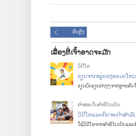
ພ
ປີ
y
າ
ດ
ສ
v
ຄືນ
ຫຼັງ
າ
ເລື່ອງທີ່ເຈົ້າອາດຈະມັກ
i
ວິດີໂອ
d
ຮຽນ​ຈາກ​ໝູ່​ຂອງ​ພະ​ເຢໂຫ
ຮຽນ​ບົດຮຽນ​ຕ່າງໆ​ຈາກ​ຫຼາຍ​ຄົນ​ໃ
e
ຄຳ​ສອນ​ໃນ​ຄຳພີ​ໄບເບິນ
ວິດີໂອ​ແລະ​ກິດຈະກຳ​ສຳລັບ
o
ໃຊ້​ວິດີໂອ​ຈາກ​ຄຳພີ​ໄບເບິນ​ແລະ​ກິດ