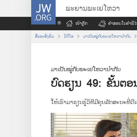
J
ພະຍານພະເຢໂຫວາ
W
.
ໜ້າ​ຫຼັກ
ຄຳ​ສອນ​ໃນ​ຄຳພີ​
O
R
ສື່​ແລະ​ສິ່ງ​ພິມ
ວິດີໂອ
ມາ​ເປັນ​ໝູ່​ກັບ​ພະ​ເຢໂຫວາ​ນຳ​ກັນ
G
ມາ​ເປັນ​ໝູ່​ກັບ​ພະ​ເຢໂຫວາ​ນຳ​ກັນ
ບົດ​ຮຽນ 49: ຂັ້ນ​ຕອນ
ໃຫ້​ເຮົາ​ມາ​ຮຽນ​ຮູ້​ວິທີ​ມີ​ຄຸນລັກສະນະ​ທີ່​ດ