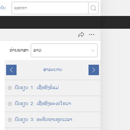
ບົບ
ຊ
ອ
ກ
ຫ
າ
ອ່ານພາສາ
ສາລະບານ
ຄື
ຕໍ່
ນ
ໄ
ບົດຮຽນ 1: ເຊື່ອ​ຟັງ​ພໍ່​ແມ່
ຫຼັ
ປ
ງ
ບົດຮຽນ 2: ເຊື່ອ​ຟັງ​ພະເຢໂຫວາ
ບົດຮຽນ 3: ອະທິດຖານ​ທຸກ​ເວລາ