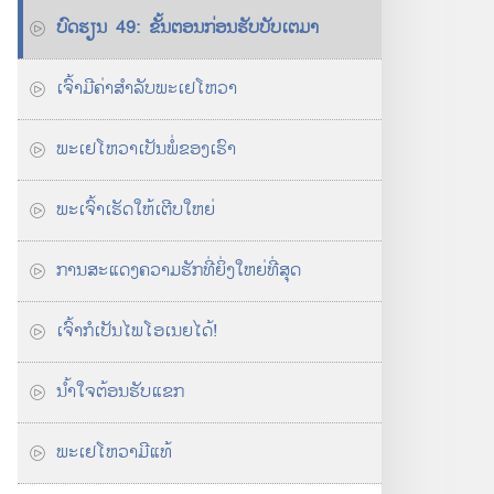
ບົດ​ຮຽນ 49: ຂັ້ນ​ຕອນ​ກ່ອນ​ຮັບ​ບັບເຕມາ
ເຈົ້າ​ມີ​ຄ່າ​ສຳລັບ​ພະ​ເຢໂຫວາ
ພະ​ເຢໂຫວາ​ເປັນ​ພໍ່​ຂອງ​ເຮົາ
ພະເຈົ້າ​ເຮັດ​ໃຫ້​ເຕີບໃຫຍ່
ການ​ສະແດງ​ຄວາມ​ຮັກ​ທີ່​ຍິ່ງໃຫຍ່​ທີ່​ສຸດ
ເຈົ້າ​ກໍ​ເປັນ​ໄພໂອເນຍ​ໄດ້!
ນ້ຳໃຈ​ຕ້ອນຮັບ​ແຂກ
ພະ​ເຢໂຫວາ​ມີ​ແທ້