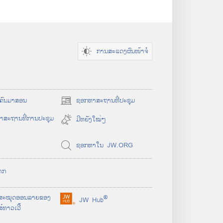
ການສະແດງຜົນໜ້າຈໍ
ມີ​ຄົນ​ມາ​ສອນ
ຊອກ
ຫາ
ສະຖານ
ທີ່
ປະຊຸມ
(
o
າສະຖານທີ່ການປະຊຸມ
ມີ​ຫຍັງ​ໃໝ່ໆ
p
e
ຊອກ​ຫາ​ໃນ JW.ORG
n
s
n
ຈາກ
e
w
ສະໝຸດ
ອອນລາຍ
ຂອງ
®
w
JW Hub
(
໌ທາວເວີ້
i
o
n