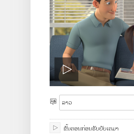
P
l
ເ
ລື
a
ອ
ຂັ້ນຕອນກ່ອນຮັບບັບເຕມາ
ກ
ເ