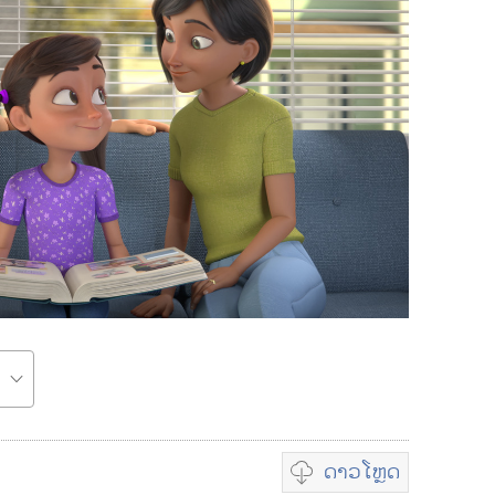
ດາວໂຫຼດ
ທ