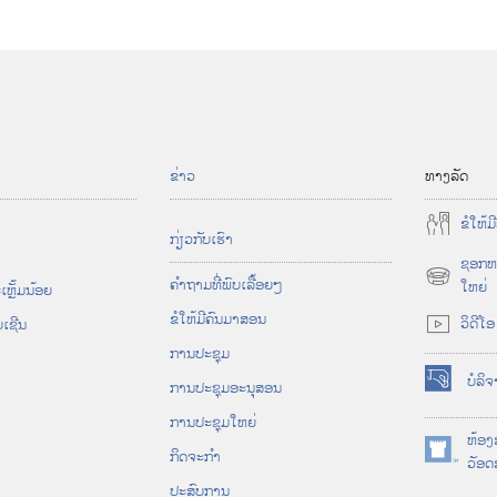
ຂ່າວ
ທາງ
ລັດ
ຂໍ​ໃຫ້​
ກ່ຽວກັບ​ເຮົາ
ຊອກຫ
ຄຳຖາມ​ທີ່​ພົບ​ເລື້ອຍໆ
(
ໃຫຍ່
ຫຼັ້ມ​ນ້ອຍ
o
ຂໍ​ໃຫ້​ມີ​ຄົນ​ມາ​ສອນ
ວິດີໂອ
​ເຊີນ
p
ການ​ປະຊຸມ
e
n
ບໍລິ
ການ​ປະຊຸມ​ອະນຸສອນ
(
s
o
ການປະຊຸມໃຫຍ່
n
p
ຫ້ອງ
e
ກິດຈະກຳ
e
(
ວັອດສ
w
n
o
ປະສົບການ
w