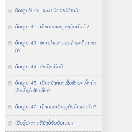
ບົດ​ຮຽນ​ທີ 40: ພະ​ເຢໂຫວາ​ໃຫ້​ອະໄພ
ບົດ​ຮຽນ 41: ເຮົາ​ຄວນ​ສະຫຼອງ​ວັນ​ເກີດ​ບໍ?
ບົດ​ຮຽນ 43: ພະ​ເຢໂຫວາ​ຕອບ​ຄຳ​ອະທິດຖານ​
ບໍ?
ບົດ​ຮຽນ 44: ຢ່າ​ເຊົາ​ເຮັດ​ດີ
ບົດ​ຮຽນ 45: ເປັນ​ຫຍັງ​ຕ້ອງ​ເຊື່ອຟັງ​ພະເຈົ້າ​ຖ້າ​
ເຮົາ​ເບິ່ງ​ບໍ່​ເຫັນ​ເພິ່ນ?
ບົດ​ຮຽນ 47: ເຮົາ​ຄວນ​ເປັນ​ໝູ່​ກັບ​ຄົນ​ແບບ​ໃດ?
ເປັນ​ຜູ້​ປະກາດ​ທີ່​ຍັງ​ບໍ່​ຮັບ​ບັບເຕມາ