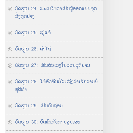
ບົດ​ຮຽນ 24: ພະ​ເຢໂຫວາ​ເປັນ​ຜູ້​ອອກ​ແບບ​ທຸກ​
ສິ່ງ​ທຸກ​ຢ່າງ
ບົດ​ຮຽນ 25: ໝູ່​ແທ້
ບົດຮຽນ 26: ຄ່າໄຖ່
ບົດຮຽນ 27: ເຫັນ​ຕົວ​ເອງ​ໃນ​ສວນ​ອຸທິຍານ
ບົດຮຽນ 28: ໃຫ້​ອົດທົນ​ຕໍ່ໄປ​ເຖິງ​ວ່າ​ເຈິ​ຄວາມ​ບໍ່​
ຍຸຕິທຳ
ບົດຮຽນ 29: ເປັນ​ຄົນ​ຖ່ອມ
ບົດຮຽນ 30: ອົດທົນ​ກັບ​ການ​ສູນ​ເສຍ