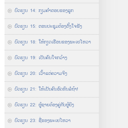
ບົດ​ຮຽນ 14: ກຽມ​ຄຳ​ຕອບ​ຂອງ​ລູກ
ບົດ​ຮຽນ 15: ຕອນ​ປະຊຸມ​ຕ້ອງ​ຕັ້ງໃຈ​ຟັງ
ບົດ​ຮຽນ 18: ໃຫ້​ກຽດ​ເຮືອນ​ຂອງ​ພະ​ເຢໂຫວາ
ບົດ​ຮຽນ 19: ເປັນ​ຄົນ​ໃຈ​ກວ້າງ
ບົດຮຽນ 20: ເວົ້າ​ແຕ່​ຄວາມຈິງ
ບົດ​ຮຽນ 21: ໃຫ້​ເປັນ​ຄົນ​ອົດທົນ​ລໍ​ຖ້າ!
ບົດຮຽນ 22: ຜູ້​ຊາຍ​ຕ້ອງ​ຄູ່​ກັບ​ຜູ້ຍິງ
ບົດ​ຮຽນ 23: ຊື່​ຂອງ​ພະ​ເຢໂຫວາ