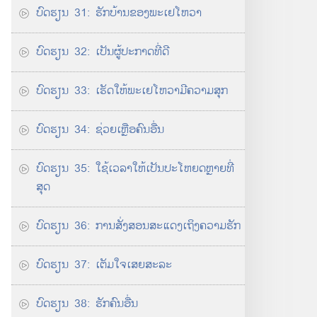
ບົດຮຽນ 31: ຮັກ​ບ້ານ​ຂອງ​ພະເຢໂຫວາ
ບົດ​ຮຽນ 32: ເປັນ​ຜູ້​ປະກາດ​ທີ່​ດີ
ບົດຮຽນ 33: ເຮັດ​ໃຫ້​ພະເຢໂຫວາ​ມີ​ຄວາມສຸກ
ບົດ​ຮຽນ 34: ຊ່ວຍ​ເຫຼືອ​ຄົນ​ອື່ນ
ບົດ​ຮຽນ 35: ໃຊ້​ເວລາ​ໃຫ້​ເປັນ​ປະໂຫຍດ​ຫຼາຍ​ທີ່​
ສຸດ
ບົດ​ຮຽນ 36: ການ​ສັ່ງ​ສອນ​ສະແດງ​ເຖິງ​ຄວາມ​ຮັກ
ບົດ​ຮຽນ 37: ເຕັມໃຈ​ເສຍ​ສະລະ
ບົດ​ຮຽນ 38: ຮັກ​ຄົນ​ອື່ນ