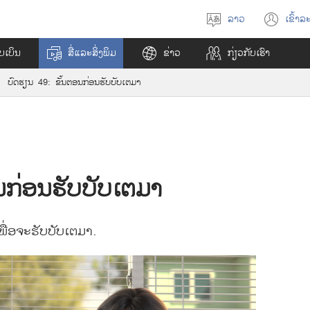
ລາວ
ເຂົ້າ
ລະ
ເ
(
ລື
o
ໄບເບິນ
ສື່​ແລະ​ສິ່ງ​ພິມ
ຂ່າວ
ກ່ຽວກັບ​ເຮົາ
ອ
p
ກ
e
ບົດ​ຮຽນ 49: ຂັ້ນ​ຕອນ​ກ່ອນ​ຮັບ​ບັບເຕມາ
ພ
n
າ
s
ສ
n
າ
e
w
w
​ກ່ອນ​ຮັບ​ບັບເຕມາ
i
n
d
o
ີ​ເພື່ອ​ຈະ​ຮັບ​ບັບເຕມາ.
w
)