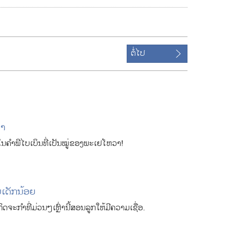
າ
ງ
ເ
ຕໍ່ໄປ
ລື
ອ
ກ
ດ
າ
ວາ
ວ
ນ​ຄຳພີ​ໄບເບິນ​ທີ່​ເປັນ​ໝູ່​ຂອງ​ພະ​ເຢໂຫວາ!
ໂ
ຫຼ
ດ
​ເດັກນ້ອຍ
ວິ
ຈະກຳ​ທີ່​ມ່ວນ​ໆ​ເຫຼົ່າ​ນີ້​ສອນ​ລູກ​ໃຫ້​ມີ​ຄວາມ​ເຊື່ອ.
ດີ