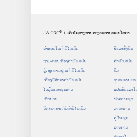
®
JW.ORG
/ ເວັບໄຊ
ທາງ
ການ
ຂອງ
ພະຍານ
ພະ
ເຢໂຫວາ
ຄຳ​ສອນ​ໃນ​ຄຳພີ​ໄບເບິນ
ສື່​ແລະ​ສິ່ງ​ພິມ
ຖາມ-ຕອບ​ເລື່ອງ​ຄຳພີ​ໄບເບິນ
ຄຳພີ​ໄບເບິນ
ຫຼັກ​ສູດ​ການ​ຮຽນ​ຄຳ​ພີ​ໄບເບິນ
ປຶ້ມ
ເຄື່ອງ​ມື​ສຶກສາ​ຄຳພີ​ໄບເບິນ
ຈຸນລະສານ​ແລະ​ເ
ໄວລຸ້ນ​ແລະ​ໜຸ່ມສາວ
ແຜ່ນພັບ​ແລະ​ໃບ
ເດັກນ້ອຍ
ບົດ​ຄວາມ​ຊຸດ
ວິທະຍາສາດ​ກັບ​ຄຳພີໄບເບິນ
ວາລະສານ
ຄູ່ມື​ປະຊຸມ
ລາຍການ