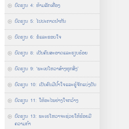
ບົດ​ຮຽນ 4: ຫ້າມ​ລັກ​ເຄື່ອງ
ບົດ​ຮຽນ 5: ໄປ​ປະກາດ​ນຳ​ກັນ
ບົດ​ຮຽນ 6: ຂໍ​ແລະ​ຂອບໃຈ
ບົດ​ຮຽນ 8: ເປັນ​ຄົນ​ສະອາດ​ແລະ​ຮຽບຮ້ອຍ
ບົດຮຽນ 9: ‘ພະເຢໂຫວາ​ສ້າງ​ທຸກ​ສິ່ງ’
ບົດ​ຮຽນ 10: ເປັນ​ຄົນ​ມີ​ນ້ຳໃຈ​ແລະ​ຮູ້​ຈັກ​ແບ່ງ​ປັນ
ບົດ​ຮຽນ 11: ໃຫ້​ອະໄພ​ຢ່າງ​ໃຈ​ກວ້າງ
ບົດຮຽນ 13: ພະເຢໂຫວາ​ຈະ​ຊ່ວຍ​ໃຫ້​ຂ້ອຍ​ມີ​
ຄວາມ​ກ້າ