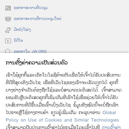
ຕື່
ຊອກ
ຫາ
ສະຖານ
ທີ່
ປະຊຸມ
(
ນ
o
ຊອກຫາສະຖານທີ່ການປະຊຸມໃຫຍ່
ເ
(
p
o
ຖີ
e
ມີ​ຫຍັງ​ໃໝ່ໆ
p
n
ດ
e
ວິດີໂອ
s
!
n
n
1
ຊອກ​ຫາ​ໃນ JW.ORG
s
e
n
2
w
ການຕັ້ງຄ່າຄວາມເປັນສ່ວນຕົວ
e
w
ເ
ບໍລິຈາກ
(
w
i
ຄັ
ເຮົາໃຊ້ຄຸກກີ້ແລະເຕັກໂນໂລຊີຄ້າຍກັນເພື່ອໃຫ້ເຈົ້າໄດ້ຮັບປະສົບການ
o
w
n
ດ
p
ທີ່ດີທີ່ສຸດເທິງເວັບໄຊ ເພື່ອທີ່ເວັບໄຊຂອງເຮົາຈະເຮັດວຽກໄດ້ ຄຸກກີ້
i
d
ຫ້ອງສະໝຸດ
ອອນລາຍ
ຂອງ
ວັອດສ໌ທາວເວີ້
(
e
n
ລັ
o
ບາງຢ່າງຈຳເປັນຕ້ອງຖືກໃຊ້ແລະບໍ່ສາມາດປະຕິເສດໄດ້. ເຈົ້າສາມາດ
o
n
d
w
®
ບ
JW Hub
ຍອມຮັບຫຼືປະຕິເສດຄຸກກີ້ເພີ່ມເຕີມທີ່ເຮົາໃຊ້ເພື່ອຊ່ວຍໃຫ້ເຈົ້າໄດ້ຮັບ
p
s
(
o
)
e
ປະສົບການທີ່ດີຂຶ້ນເມື່ອເຂົ້າເບິ່ງເວັບໄຊ ຂໍ້ມູນທັງໝົດນີ້ຈະບໍ່ຖືກເອົາ
n
o
w
n
ທີ່
e
p
ໄປຂາຍຫຼືໃຊ້ທາງການຄ້າ ຮຽນຮູ້ເພີ່ມເຕີມ ກະລຸນາອ່ານ
Global
)
s
w
e
Policy on Use of Cookies and Similar Technologies
n
w
n
ເ
ເຈົ້າສາມາດປັບປ່ຽນການຕັ້ງຄ່າໄດ້ທຸກເມື່ອໂດຍເຂົ້າໄປທີ່
ການຕັ້ງຄ່າ
Copyright
© 2026 Watch Tower Bible and Tract Society of Pennsylvania.
e