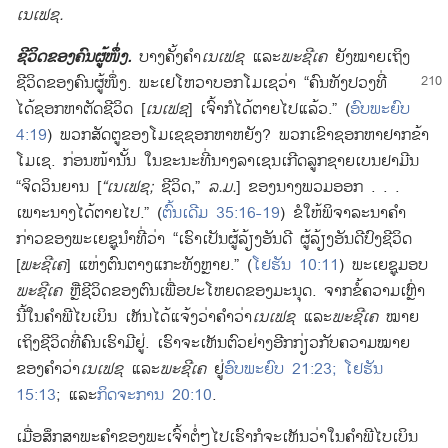
ເນເຟຊ.
ຊີວິດ
ຂອງ
ຄົນ
ຜູ້
ໜຶ່ງ.
ບາງ
ຄັ້ງ
ຄຳ
ເນເຟຊ
ແລະ
ພະຊີເຄ
ຍັງ
ໝາຍ
ເຖິງ
ຊີວິດ
ຂອງ
ຄົນ
ຜູ້
ໜຶ່ງ. ພະ
ເຢໂຫວາ
ບອກ
ໂມເຊ
ວ່າ “ຄົນ
ທັງ
ປວງ
ທີ່
ໄດ້
ຊອກ
ຫາ
ຕັດ
ຊີວິດ [
ເນເຟຊ
] ເຈົ້າ
ກໍ
ໄດ້
ຕາຍ
ໄປ
ແລ້ວ.” (
ອົບພະຍົບ
4:19
) ພວກ
ສັດຕູ
ຂອງ
ໂມເຊ
ຊອກ
ຫາ
ຫຍັງ? ພວກ
ເຂົາ
ຊອກ
ຫາ
ຢາກ
ຂ້າ
ໂມເຊ. ກ່ອນ
ໜ້າ
ນັ້ນ ໃນ
ຂະນະ
ທີ່
ນາງ
ລາເຊນ
ເກີດ
ລູກ
ຊາຍ
ເບນຢາມີນ
“ຈິດວິນຍານ [
“ເນເຟຊ;
ຊີວິດ,”
ລ.ມ.
] ຂອງ
ນາງ
ພວມ
ອອກ . . .
ເພາະ
ນາງ
ໄດ້
ຕາຍ
ໄປ.” (
ຕົ້ນເດີມ 35:16-19
) ຂໍ
ໃຫ້
ພິຈາລະນາ
ຄຳ
ກ່າວ
ຂອງ
ພະ
ເຍຊູ
ນຳ
ທີ່
ວ່າ “ເຮົາ
ເປັນ
ຜູ້
ລ້ຽງ
ອັນ
ດີ ຜູ້
ລ້ຽງ
ອັນ
ດີ
ປົງ
ຊີວິດ
[
ພະຊີເຄ
] ແຫ່ງ
ຕົນ
ຕາງ
ແກະ
ທັງ
ຫຼາຍ.” (
ໂຢຮັນ 10:11
) ພະ
ເຍຊູ
ມອບ
ພະຊີເຄ
ຫຼື
ຊີວິດ
ຂອງ
ຕົນ
ເພື່ອ
ປະໂຫຍດ
ຂອງ
ມະນຸດ. ຈາກ
ຂໍ້
ຄວາມ
ເຫຼົ່າ
ນີ້
ໃນ
ຄຳພີ
ໄບເບິນ ເຫັນ
ໄດ້
ແຈ້ງ
ວ່າ
ຄຳ
ວ່າ
ເນເຟຊ
ແລະ
ພະຊີເຄ
ໝາຍ
ເຖິງ
ຊີວິດ
ທີ່
ຄົນ
ເຮົາ
ມີ
ຢູ່. ເຮົາ
ຈະ
ເຫັນ
ຕົວຢ່າງ
ອີກ
ກ່ຽວ
ກັບ
ຄວາມ
ໝາຍ
ຂອງ
ຄຳ
ວ່າ
ເນເຟຊ
ແລະ
ພະຊີເຄ
ຢູ່
ອົບພະຍົບ 21:23;
ໂຢຮັນ
15:13
; ແລະ
ກິດຈະການ 20:10
.
ເມື່ອ
ສຶກສາ
ພະ
ຄຳ
ຂອງ
ພະເຈົ້າ
ຕໍ່ໆໄປ
ເຮົາ
ກໍ
ຈະ
ເຫັນ
ວ່າ
ໃນ
ຄຳພີ
ໄບເບິນ