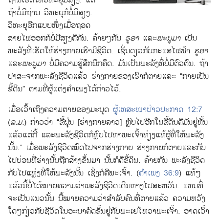
ຖ່ານ
ເຮັດ
ໃຫ້
ວິທະຍຸ
ມີ
ສຽງ. ແຕ່
ຖ້າ
ບໍ່
ມີ
ຖ່ານ ວິທະຍຸ
ກໍ
ບໍ່
ມີ
ສຽງ.
ວິທະຍຸ
ອີກ
ແບບ
ໜຶ່ງ
ເມື່ອ
ຖອດ
ສາຍ
ໄຟ
ອອກ
ກໍ
ບໍ່
ມີ
ສຽງ
ຄື
ກັນ. ຄ້າຍໆກັນ
ຣູອາ
ແລະ
ພະນູມາ
ເປັນ
ພະລັງ
ທີ່
ເຮັດ
ໃຫ້
ຮ່າງກາຍ
ເຮົາ
ມີ
ຊີວິດ. ເຊັ່ນ
ດຽວ
ກັບ
ກະແສ
ໄຟ
ຟ້າ
ຣູອາ
ແລະ
ພະນູມາ
ບໍ່
ມີ
ຄວາມ
ຮູ້ສຶກ
ນຶກ
ຄຶດ. ມັນ
ເປັນ
ພະລັງ
ທີ່
ບໍ່
ມີ
ຕົວ
ຕົນ. ຖ້າ
ປາສະຈາກ
ພະລັງ
ຊີວິດ
ແລ້ວ ຮ່າງກາຍ
ຂອງ
ເຮົາ
ກໍ
ຕາຍ
ແລະ “ກາຍ
ເປັນ
ຂີ້
ດິນ” ຕາມ
ທີ່
ຜູ້
ແຕ່ງ
ຄຳເພງ
ໄດ້
ກ່າວ
ໄວ້.
ເມື່ອ
ເວົ້າ
ເຖິງ
ຄວາມ
ຕາຍ
ຂອງ
ມະນຸດ
ຜູ້
ເທສະໜາ
ປ່າວ
ປະກາດ 12:7
(
ລ.ມ.
) ກ່າວ
ວ່າ “ຂີ້ຝຸ່ນ [ຮ່າງກາຍ
ລາວ] ຫຼົບ
ໄປ
ອີກ
ໃນ
ຂີ້
ດິນ
ຄື
ມັນ
ຢູ່
ຫັ້ນ
ແລ້ວ
ແຕ່
ກີ້ ແລະ
ພະລັງ
ຊີວິດ
ກໍ
ຫຼົບ
ໄປ
ຫາ
ພະເຈົ້າ
ທ່ຽງ
ແທ້
ຜູ້
ທີ່
ໃຫ້
ພະລັງ
ນັ້ນ.” ເມື່ອ
ພະລັງ
ຊີວິດ
ໝົດ
ໄປ
ຈາກ
ຮ່າງກາຍ ຮ່າງກາຍ
ກໍ
ຕາຍ
ແລະ
ກັບ
ໄປ
ບ່ອນ
ທີ່
ຮ່າງ
ນັ້ນ
ຖືກ
ສ້າງ
ຂຶ້ນ
ມາ ນັ້ນ
ກໍ
ຄື
ຂີ້
ດິນ. ຄ້າຍ
ກັນ ພະລັງ
ຊີວິດ
ກັບ
ໄປ
ແຫຼ່ງ
ທີ່
ໃຫ້
ພະລັງ
ນັ້ນ ເຊິ່ງ
ກໍ
ຄື
ພະເຈົ້າ. (
ຄຳເພງ 36:9
) ແທ້ໆ
ແລ້ວ
ນີ້
ບໍ່
ໄດ້
ໝາຍ
ຄວາມ
ວ່າ
ພະລັງ
ຊີວິດ
ເດີນ
ທາງ
ໄປ
ສະຫວັນ. ແທນ
ທີ່
ຈະ
ເປັນ
ແນວ
ນັ້ນ ນີ້
ໝາຍ
ຄວາມ
ວ່າ
ສຳລັບ
ຄົນ
ທີ່
ຕາຍ
ແລ້ວ ຄວາມ
ຫວັງ
ໃດໆກ່ຽວ
ກັບ
ຊີວິດ
ໃນ
ອະນາຄົດ
ຂຶ້ນ
ຢູ່
ກັບ
ພະ
ເຢໂຫວາ
ພະເຈົ້າ. ອາດ
ເວົ້າ