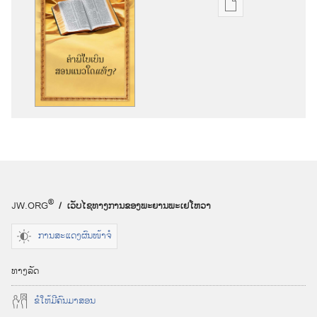
ທ
າ
ງ
ເ
ລື
ອ
ກ
ດ
າ
ວ
ໂ
®
JW.ORG
/ ເວັບໄຊ
ທາງ
ການ
ຂອງ
ພະຍານ
ພະ
ເຢໂຫວາ
ຫຼ
ດ
ການສະແດງຜົນໜ້າຈໍ
ສິ່
ງ
ທາງ
ລັດ
ພິ
ຂໍ​ໃຫ້​ມີ​ຄົນ​ມາ​ສອນ
ມ