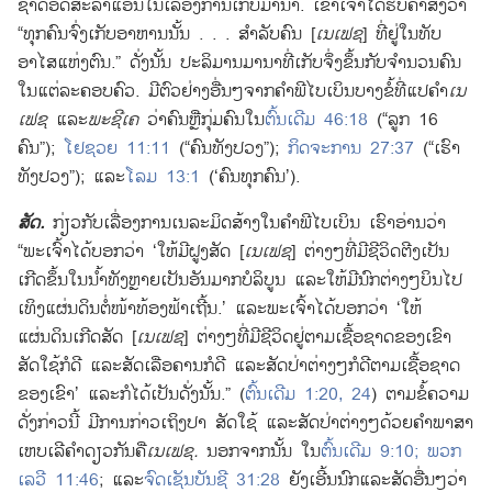
ຊາດ
ອິດສະລາແອນ
ໃນ
ເລື່ອງ
ການ
ເກັບ
ມານາ. ເຂົາ
ເຈົ້າ
ໄດ້
ຮັບ
ຄຳ
ສັ່ງ
ວ່າ
“ທຸກ
ຄົນ
ຈົ່ງ
ເກັບ
ອາຫານ
ນັ້ນ . . . ສຳລັບ
ຄົນ [
ເນເຟຊ
] ທີ່
ຢູ່
ໃນ
ທັບ
ອາໄສ
ແຫ່ງ
ຕົນ.” ດັ່ງ
ນັ້ນ ປະລິມານ
ມານາ
ທີ່
ເກັບ
ຈຶ່ງ
ຂຶ້ນ
ກັບ
ຈຳນວນ
ຄົນ
ໃນ
ແຕ່
ລະ
ຄອບຄົວ. ມີ
ຕົວຢ່າງ
ອື່ນໆຈາກ
ຄຳພີ
ໄບເບິນ
ບາງ
ຂໍ້
ທີ່
ແປ
ຄຳ
ເນ
ເຟຊ
ແລະ
ພະຊີເຄ
ວ່າ
ຄົນ
ຫຼື
ກຸ່ມ
ຄົນ
ໃນ
ຕົ້ນເດີມ 46:18
(“ລູກ 16
ຄົນ”);
ໂຢຊວຍ 11:11
(“ຄົນ
ທັງ
ປວງ”);
ກິດຈະການ 27:37
(“ເຮົາ
ທັງ
ປວງ”); ແລະ
ໂລມ 13:1
(‘ຄົນ
ທຸກ
ຄົນ’).
ສັດ.
ກ່ຽວ
ກັບ
ເລື່ອງ
ການ
ເນລະມິດ
ສ້າງ
ໃນ
ຄຳພີ
ໄບເບິນ ເຮົາ
ອ່ານ
ວ່າ
“ພະເຈົ້າ
ໄດ້
ບອກ
ວ່າ ‘ໃຫ້
ມີ
ຝູງ
ສັດ [
ເນເຟຊ
] ຕ່າງໆທີ່
ມີ
ຊີວິດ
ຕີງ
ເປັນ
ເກີດ
ຂຶ້ນ
ໃນ
ນໍ້າ
ທັງ
ຫຼາຍ
ເປັນ
ອັນ
ມາກ
ບໍລິບູນ ແລະ
ໃຫ້
ມີ
ນົກ
ຕ່າງໆບິນ
ໄປ
ເທິງ
ແຜ່ນດິນ
ຕໍ່
ໜ້າ
ທ້ອງຟ້າ
ເຖີ້ນ.’ ແລະ
ພະເຈົ້າ
ໄດ້
ບອກ
ວ່າ ‘ໃຫ້
ແຜ່ນດິນ
ເກີດ
ສັດ [
ເນເຟຊ
] ຕ່າງໆທີ່
ມີ
ຊີວິດ
ຢູ່
ຕາມ
ເຊື້ອ
ຊາດ
ຂອງ
ເຂົາ
ສັດ
ໃຊ້
ກໍ
ດີ ແລະ
ສັດ
ເລືອຄານ
ກໍ
ດີ ແລະ
ສັດ
ປ່າ
ຕ່າງໆກໍ
ດີ
ຕາມ
ເຊື້ອ
ຊາດ
ຂອງ
ເຂົາ’ ແລະ
ກໍ
ໄດ້
ເປັນ
ດັ່ງ
ນັ້ນ.” (
ຕົ້ນເດີມ 1:20,
24
) ຕາມ
ຂໍ້
ຄວາມ
ດັ່ງ
ກ່າວ
ນີ້ ມີ
ການ
ກ່າວ
ເຖິງ
ປາ ສັດ
ໃຊ້ ແລະ
ສັດ
ປ່າ
ຕ່າງໆດ້ວຍ
ຄຳ
ພາສາ
ເຫບເລີ
ຄຳ
ດຽວ
ກັນ
ຄື
ເນເຟຊ.
ນອກ
ຈາກ
ນັ້ນ ໃນ
ຕົ້ນເດີມ 9:10;
ພວກ
ເລວີ 11:46
; ແລະ
ຈົດເຊັນບັນຊີ 31:28
ຍັງ
ເອີ້ນ
ນົກ
ແລະ
ສັດ
ອື່ນໆວ່າ