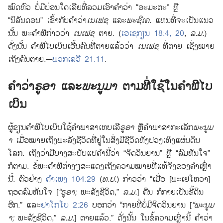
ໝົດ
ຫົວ ບໍ່
ມີ
ບ່ອນ
ໃດ
ເລີຍ
ທີ່
ລວມ
ເອົາ
ຄຳ
ວ່າ “ອະມະຕະ” ຫຼື
“ນິລັນດອນ” ເຂົ້າ
ກັບ
ຄຳ
ວ່າ
ເນເຟຊ
ແລະ
ພະຊີເຄ.
ແທນ
ທີ່
ຈະ
ເປັນ
ແນວ
ນັ້ນ ພະ
ຄຳພີ
ກ່າວ
ວ່າ
ເນເຟຊ
ຕາຍ. (
ເອເຊກຽນ 18:4,
20
,
ລ.ມ.
)
ດັ່ງ
ນັ້ນ ຄຳພີ
ໄບເບິນ
ເອີ້ນ
ຄົນ
ທີ່
ຕາຍ
ແລ້ວ
ວ່າ
ເນເຟຊ
ທີ່
ຕາຍ ເຊິ່ງ
ໝາຍ
ເຖິງ
ຄົນ
ຕາຍ.—
ພວກເລວີ 21:11
.
ຄຳ
ວ່າ
ຣູອາ
ແລະ
ພະນູມາ
ຕາມ
ທີ່
ໃຊ້
ໃນ
ຄຳພີ
ໄບ
ເບິນ
ຜູ້
ຂຽນ
ຄຳພີ
ໄບເບິນ
ໃຊ້
ຄຳ
ພາສາ
ເຫບເລີ
ຣູອາ
ຫຼື
ຄຳ
ພາສາ
ກະເລັກ
ພະນູມ
າ
ເມື່ອ
ໝາຍ
ເຖິງ
ພະລັງ
ຊີວິດ
ທີ່
ຢູ່
ໃນ
ສິ່ງ
ມີ
ຊີວິດ
ທັງ
ປວງ
ເທິງ
ແຜ່ນດິນ
ໂລກ. ເຖິງ
ວ່າ
ມີ
ບາງ
ສະບັບ
ແປ
ຄຳ
ນີ້
ວ່າ “ຈິດວິນຍານ” ຫຼື “ລົມຫັນໃຈ”
ກໍ
ຕາມ. ຂໍ້
ພະ
ຄຳພີ
ຕ່າງໆສະແດງ
ເຖິງ
ຄວາມ
ໝາຍ
ທີ່
ແທ້
ຈິງ
ຂອງ
ຄຳ
ເຫຼົ່າ
ນີ້. ຕົວຢ່າງ
ຄຳເພງ 104:29
(
ທ.ປ.
) ກ່າວ
ວ່າ “ເມື່ອ [ພະ
ເຢໂຫວາ]
ຖອດ
ລົມຫັນໃຈ [
“ຣູອາ;
ພະລັງ
ຊີວິດ,”
ລ.ມ.
] ຄືນ ກໍ
ກາຍ
ເປັນ
ຂີ້
ດິນ
ອີກ.” ແລະ
ຢາໂກໂບ 2:26
ບອກ
ວ່າ “ກາຍ
ທີ່
ບໍ່
ມີ
ຈິດວິນຍານ [
“ພະນູມ
າ;
ພະລັງ
ຊີວິດ,”
ລ.ມ.
] ຕາຍ
ແລ້ວ.” ດັ່ງ
ນັ້ນ ໃນ
ຂໍ້
ຄວາມ
ເຫຼົ່າ
ນີ້ ຄຳ
ວ່າ