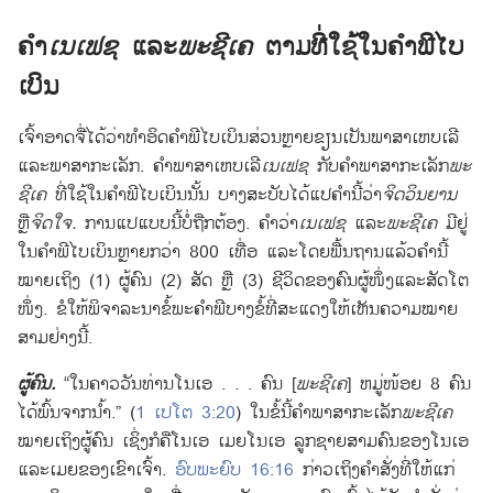
i
n
ຄຳ
ເນເຟຊ
ແລະ
ພະຊີເຄ
ຕາມ
ທີ່
ໃຊ້
ໃນ
ຄຳພີ
ໄບ
d
ເບິນ
o
w
ເຈົ້າ
ອາດ
ຈື່
ໄດ້
ວ່າ
ທຳອິດ
ຄຳພີ
ໄບເບິນ
ສ່ວນ
ຫຼາຍ
ຂຽນ
ເປັນ
ພາສາ
ເຫບເລີ
)
ແລະ
ພາສາ
ກະເລັກ. ຄຳ
ພາສາ
ເຫບເລີ
ເນເຟຊ
ກັບ
ຄຳ
ພາສາ
ກະເລັກ
ພະ
ຊີເຄ
ທີ່
ໃຊ້
ໃນ
ຄຳພີ
ໄບເບິນ
ນັ້ນ ບາງ
ສະບັບ
ໄດ້
ແປ
ຄຳ
ນີ້
ວ່າ
ຈິດວິນຍານ
ຫຼື
ຈິດ
ໃຈ.
ການ
ແປ
ແບບ
ນີ້
ບໍ່
ຖືກຕ້ອງ. ຄຳ
ວ່າ
ເນເຟຊ
ແລະ
ພະຊີເຄ
ມີ
ຢູ່
ໃນ
ຄຳພີ
ໄບເບິນ
ຫຼາຍ
ກວ່າ 800 ເທື່ອ ແລະ
ໂດຍ
ພື້ນຖານ
ແລ້ວ
ຄຳ
ນີ້
ໝາຍ
ເຖິງ (1) ຜູ້
ຄົນ (2) ສັດ ຫຼື (3) ຊີວິດ
ຂອງ
ຄົນ
ຜູ້
ໜຶ່ງ
ແລະ
ສັດ
ໂຕ
ໜຶ່ງ. ຂໍ
ໃຫ້
ພິຈາລະນາ
ຂໍ້
ພະ
ຄຳພີ
ບາງ
ຂໍ້
ທີ່
ສະແດງ
ໃຫ້
ເຫັນ
ຄວາມ
ໝາຍ
ສາມ
ຢ່າງ
ນີ້.
ຜູ້
ຄົນ.
“ໃນ
ຄາວ
ວັນ
ທ່ານ
ໂນເອ . . . ຄົນ [
ພະຊີເຄ
] ຫມູ່
ໜ້ອຍ 8 ຄົນ
ໄດ້
ພົ້ນ
ຈາກ
ນໍ້າ.” (
1 ເປໂຕ 3:20
) ໃນ
ຂໍ້
ນີ້
ຄຳ
ພາສາ
ກະເລັກ
ພະຊີເຄ
ໝາຍ
ເຖິງ
ຜູ້
ຄົນ ເຊິ່ງ
ກໍ
ຄື
ໂນເອ ເມຍ
ໂນເອ ລູກ
ຊາຍ
ສາມ
ຄົນ
ຂອງ
ໂນເອ
ແລະ
ເມຍ
ຂອງ
ເຂົາ
ເຈົ້າ.
ອົບພະຍົບ 16:16
ກ່າວ
ເຖິງ
ຄຳ
ສັ່ງ
ທີ່
ໃຫ້
ແກ່