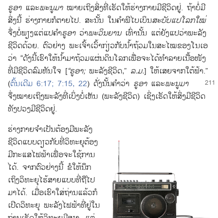
ຣູອາ
ແລະ
ພະນູມາ
ໝາຍ
ເຖິງ
ສິ່ງ
ທີ່
ເຮັດ
ໃຫ້
ຮ່າງກາຍ
ມີ
ຊີວິດ
ຢູ່. ຖ້າ
ບໍ່
ມີ
ສິ່ງ
ນີ້ ຮ່າງກາຍ
ກໍ
ຕາຍ
ໄປ. ສະນັ້ນ ໃນ
ຄຳພີ
ໄບເບິນ
ສະບັບ
ແປ
ໂລກ
ໃໝ່
ຈຶ່ງ
ບໍ່
ພຽງ
ແຕ່
ແປ
ຄຳ
ຣູອາ
ວ່າ
ພະ
ວິນຍານ
ເທົ່າ
ນັ້ນ ແຕ່
ຍັງ
ແປ
ວ່າ
ພະລັງ
ຊີວິດ
ດ້ວຍ. ຕົວຢ່າງ ພະເຈົ້າ
ເວົ້າ
ກ່ຽວ
ກັບ
ນໍ້າ
ຖ້ວມ
ໃນ
ສະໄໝ
ຂອງ
ໂນເອ
ວ່າ “ດັງ
ນີ້
ເຮົາ
ໃຫ້
ນໍ້າ
ມາ
ຖ້ວມ
ແຜ່ນດິນ
ໂລກ
ເພື່ອ
ຈະ
ໄດ້
ທຳລາຍ
ເນື້ອ
ໜັງ
ທີ່
ມີ
ຊີວິດ
ລົມຫັນໃຈ [
“ຣູອາ;
ພະລັງ
ຊີວິດ,”
ລ.ມ.
] ໃຫ້
ເສຍ
ຈາກ
ໃຕ້
ຟ້າ.”
(
ຕົ້ນເດີມ 6:17;
7:15,
22
) ດັ່ງ
ນັ້ນ
ຄຳ
ວ່າ
ຣູອາ
ແລະ
ພະນູມາ
ຈຶ່ງ
ໝາຍ
ເຖິງ
ພະລັງ
ທີ່
ເບິ່ງ
ບໍ່
ເຫັນ (ພະລັງ
ຊີວິດ) ເຊິ່ງ
ເຮັດ
ໃຫ້
ສິ່ງ
ມີ
ຊີວິດ
ທັງ
ປວງ
ມີ
ຊີວິດ
ຢູ່.
ຮ່າງກາຍ
ຈຳເປັນ
ຕ້ອງ
ມີ
ພະລັງ
ຊີວິດ
ແບບ
ດຽວ
ກັບ
ທີ່
ວິທະຍຸ
ຕ້ອງ
ມີ
ກະແສ
ໄຟ
ຟ້າ
ເພື່ອ
ຈະ
ໃຊ້
ການ
ໄດ້. ຈາກ
ຕົວຢ່າງ
ນີ້ ຂໍ
ໃຫ້
ນຶກ
ເຖິງ
ວິທະຍຸ
ໄຮ້
ສາຍ
ແບບ
ທີ່
ຖື
ໄປ
ມາ
ໄດ້. ເມື່ອ
ເຮົາ
ໃສ່
ຖ່ານ
ແລ້ວ
ກໍ
ເປີດ
ວິທະຍຸ ພະລັງ
ໄຟ
ຟ້າ
ທີ່
ຢູ່
ໃນ