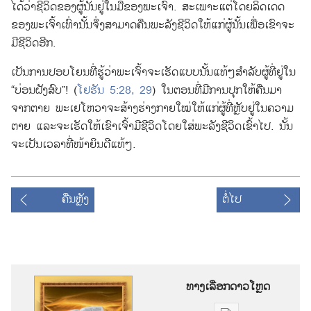
ໄດ້
ວ່າ
ຊີວິດ
ຂອງ
ຜູ້
ນັ້ນ
ຢູ່
ໃນ
ມື
ຂອງ
ພະເຈົ້າ. ສະເພາະ
ແຕ່
ໂດຍ
ລິດເດດ
ຂອງ
ພະເຈົ້າ
ເທົ່າ
ນັ້ນ
ຈຶ່ງ
ສາມາດ
ຄືນ
ພະລັງ
ຊີວິດ
ໃຫ້
ແກ່
ຜູ້
ນັ້ນ
ເພື່ອ
ເຂົາ
ຈະ
ມີ
ຊີວິດ
ອີກ.
ເປັນ
ການ
ປອບ
ໂຍນ
ທີ່
ຮູ້
ວ່າ
ພະເຈົ້າ
ຈະ
ເຮັດ
ແບບ
ນັ້ນ
ແທ້ໆສຳລັບ
ຜູ້
ທີ່
ຢູ່
ໃນ
“ບ່ອນ
ຝັງ
ສົບ”! (
ໂຢຮັນ 5:28, 29
) ໃນ
ຕອນ
ທີ່
ມີ
ການ
ປຸກ
ໃຫ້
ຄືນ
ມາ
ຈາກ
ຕາຍ ພະ
ເຢໂຫວາ
ຈະ
ສ້າງ
ຮ່າງກາຍ
ໃໝ່
ໃຫ້
ແກ່
ຜູ້
ທີ່
ຫຼັບ
ຢູ່
ໃນ
ຄວາມ
ຕາຍ ແລະ
ຈະ
ເຮັດ
ໃຫ້
ເຂົາ
ເຈົ້າ
ມີ
ຊີວິດ
ໂດຍ
ໃສ່
ພະລັງ
ຊີວິດ
ເຂົ້າ
ໄປ. ນັ້ນ
ຈະ
ເປັນ
ເວລາ
ທີ່
ໜ້າ
ຍິນດີ
ແທ້ໆ.
ຄືນ
ຫຼັງ
ຕໍ່ໄປ
ທາງເລືອກດາວໂຫຼດ