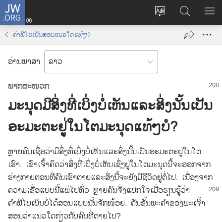
J
ເ
ປ່
ຊ
ສ
W
ຂົ້
ຽ
ອ
ະ
.
າ
ຄຳພີ
ໄບເບິນ
ສອນ
ແນວ
ໃດ
ແທ້ໆ?
ນ
ກ
ແ
O
ລ
ຂ
ດ
R
ະ
ອ່ານພາສາ
ະ
ຫ
ງ
G
ບົ
ໜ
າ
ເ
ບ
ພາກ
ຜະໜວກ
າ
ມ
(
ມະນຸດ
ມີ
ສິ່ງ
ທີ່
ເບິ່ງ
ບໍ່
ເຫັນ
ແລະ
ສິ່ງ
ນັ້ນ
ເປັນ
ດ
ໃ
ນູ
o
ພ
ນ
ອະມະຕະ
ຢູ່
ໃນ
ໂຕ
ມະນຸດ
ແທ້ໆບໍ?
p
າ
J
e
ສ
W
n
ຫຼາຍ
ຄົນ
ເຊື່ອ
ວ່າ
ມີ
ສິ່ງ
ທີ່
ເບິ່ງ
ບໍ່
ເຫັນ
ແລະ
ສິ່ງ
ນັ້ນ
ເປັນ
ອະມະຕະ
ຢູ່
ໃນ
ໂຕ
າ
.
s
ເຮົາ. ເຂົາ
ເຈົ້າ
ຄິດ
ວ່າ
ສິ່ງ
ທີ່
ເບິ່ງ
ບໍ່
ເຫັນ
ເຊິ່ງ
ຢູ່
ໃນ
ໂຕ
ມະນຸດ
ນີ້
ຈະ
ອອກ
ຈາກ
O
n
ຮ່າງກາຍ
ຕອນ
ທີ່
ຄົນ
ເຮົາ
ຕາຍ
ແລະ
ສິ່ງ
ນີ້
ຈະ
ຍັງ
ມີ
ຊີວິດ
ຢູ່
ຕໍ່
ໄປ. ເນື່ອງ
ຈາກ
R
e
ຄວາມ
ເຊື່ອ
ແບບ
ນີ້
ແພ່
ໄປ
ທົ່ວ ຫຼາຍ
ຄົນ
ຈຶ່ງ
ແປກ
ໃຈ
ເມື່ອ
ຮຽນ
ຮູ້
ວ່າ
G
w
ຄຳພີ
ໄບເບິນ
ບໍ່
ໄດ້
ສອນ
ແບບ
ນັ້ນ
ຈັກ
ໜ້ອຍ. ຄັນ
ຊັ້ນ
ພະ
ຄຳ
ຂອງ
ພະເຈົ້າ
w
ສອນ
ວ່າ
ແນວ
ໃດ
ກ່ຽວ
ກັບ
ຄົນ
ທີ່
ຕາຍ
ໄປ?