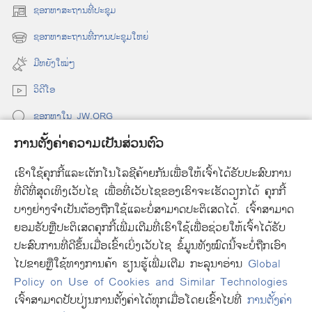
ຄຳ
ຊອກ
ຫາ
ສະຖານ
ທີ່
ປະຊຸມ
(
ພີ
o
ຊອກຫາສະຖານທີ່ການປະຊຸມໃຫຍ່
ໄ
(
p
o
ບ
e
ມີ​ຫຍັງ​ໃໝ່ໆ
p
n
ເ
e
ວິດີໂອ
s
ບິ
n
n
ນ
ຊອກ​ຫາ​ໃນ JW.ORG
s
e
n
ສ
w
ການຕັ້ງຄ່າຄວາມເປັນສ່ວນຕົວ
e
w
ອ
ບໍລິຈາກ
(
w
i
ນ
ເຮົາໃຊ້ຄຸກກີ້ແລະເຕັກໂນໂລຊີຄ້າຍກັນເພື່ອໃຫ້ເຈົ້າໄດ້ຮັບປະສົບການ
o
w
n
ແ
p
ທີ່ດີທີ່ສຸດເທິງເວັບໄຊ ເພື່ອທີ່ເວັບໄຊຂອງເຮົາຈະເຮັດວຽກໄດ້ ຄຸກກີ້
i
d
ຫ້ອງສະໝຸດ
ອອນລາຍ
ຂອງ
ວັອດສ໌ທາວເວີ້
(
e
n
ນ
o
ບາງຢ່າງຈຳເປັນຕ້ອງຖືກໃຊ້ແລະບໍ່ສາມາດປະຕິເສດໄດ້. ເຈົ້າສາມາດ
o
n
d
w
®
ວ
JW Hub
ຍອມຮັບຫຼືປະຕິເສດຄຸກກີ້ເພີ່ມເຕີມທີ່ເຮົາໃຊ້ເພື່ອຊ່ວຍໃຫ້ເຈົ້າໄດ້ຮັບ
p
s
(
o
)
ໃ
e
ປະສົບການທີ່ດີຂຶ້ນເມື່ອເຂົ້າເບິ່ງເວັບໄຊ ຂໍ້ມູນທັງໝົດນີ້ຈະບໍ່ຖືກເອົາ
n
o
w
n
ດ
e
p
ໄປຂາຍຫຼືໃຊ້ທາງການຄ້າ ຮຽນຮູ້ເພີ່ມເຕີມ ກະລຸນາອ່ານ
Global
)
s
w
e
ແ
Policy on Use of Cookies and Similar Technologies
n
w
n
ທ້
ເຈົ້າສາມາດປັບປ່ຽນການຕັ້ງຄ່າໄດ້ທຸກເມື່ອໂດຍເຂົ້າໄປທີ່
ການຕັ້ງຄ່າ
Copyright
© 2026 Watch Tower Bible and Tract Society of Pennsylvania.
e
i
s