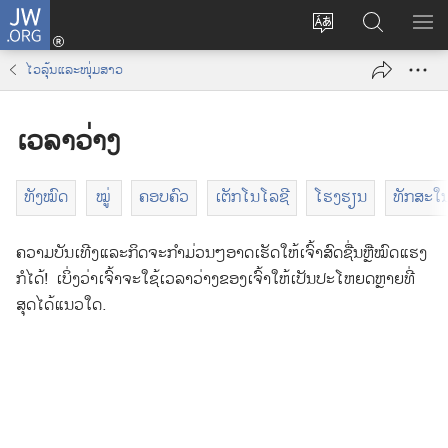
J
ເ
ປ່
ຊ
ສ
W
ຂົ້
ຽ
ອ
ະ
.
າ
ໄວລຸ້ນ​ແລະ​ໜຸ່ມສາວ
ນ
ກ
ແ
O
ລ
ຂ
ດ
R
ະ
ເວລາ​ວ່າງ
ະ
ຫ
ງ
G
ບົ
ໜ
າ
ເ
ບ
າ
ມ
(
ທັງໝົດ
ໝູ່
ຄອບຄົວ
ເຕັກໂນໂລຊີ
ໂຮງຮຽນ
ທັກສະ​ໃນ
ດ
ໃ
ນູ
o
ພ
ນ
p
ຄວາມ​ບັນເທີງ​ແລະ​ກິດຈະກຳ​ມ່ວນ​ໆ​ອາດ​ເຮັດ​ໃຫ້​ເຈົ້າ​ສົດ​ຊື່ນ​ຫຼື​ໝົດ​ແຮງ​
າ
J
e
ກໍ​ໄດ້! ເບິ່ງ​ວ່າ​ເຈົ້າ​ຈະ​ໃຊ້​ເວລາ​ວ່າງ​ຂອງ​ເຈົ້າ​ໃຫ້​ເປັນ​ປະໂຫຍດ​ຫຼາຍ​ທີ່​
ສ
W
n
ສຸດ​ໄດ້​ແນວ​ໃດ.
າ
.
s
O
n
R
e
G
w
w