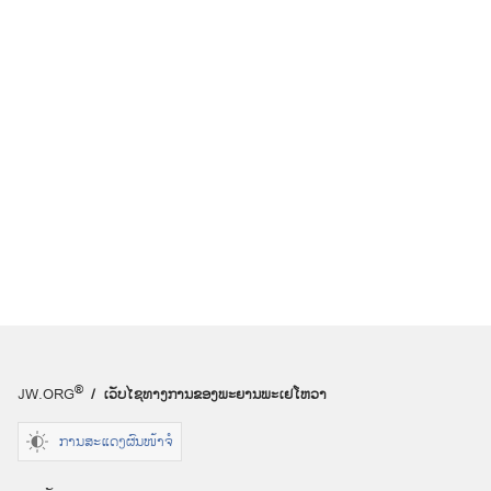
i
n
d
o
w
)
®
JW.ORG
/ ເວັບໄຊ
ທາງ
ການ
ຂອງ
ພະຍານ
ພະ
ເຢໂຫວາ
ການສະແດງຜົນໜ້າຈໍ