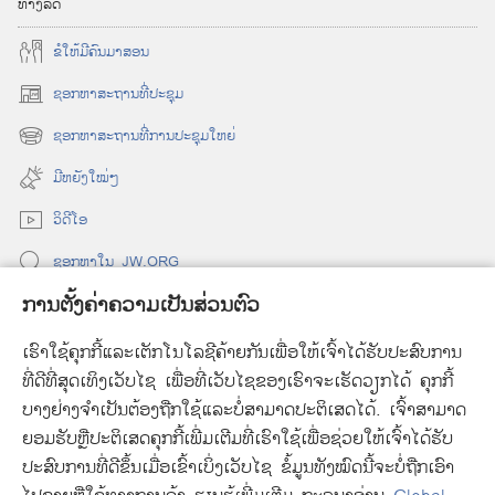
ທາງ
ລັດ
ຂໍ​ໃຫ້​ມີ​ຄົນ​ມາ​ສອນ
ຊອກ
ຫາ
ສະຖານ
ທີ່
ປະຊຸມ
(
o
ຊອກຫາສະຖານທີ່ການປະຊຸມໃຫຍ່
(
p
o
e
ມີ​ຫຍັງ​ໃໝ່ໆ
p
n
e
ວິດີໂອ
s
n
n
ຊອກ​ຫາ​ໃນ JW.ORG
s
e
n
w
ການຕັ້ງຄ່າຄວາມເປັນສ່ວນຕົວ
e
w
ບໍລິຈາກ
(
w
i
ເຮົາໃຊ້ຄຸກກີ້ແລະເຕັກໂນໂລຊີຄ້າຍກັນເພື່ອໃຫ້ເຈົ້າໄດ້ຮັບປະສົບການ
o
w
n
p
i
ທີ່ດີທີ່ສຸດເທິງເວັບໄຊ ເພື່ອທີ່ເວັບໄຊຂອງເຮົາຈະເຮັດວຽກໄດ້ ຄຸກກີ້
d
ຫ້ອງສະໝຸດ
ອອນລາຍ
ຂອງ
ວັອດສ໌ທາວເວີ້
(
e
n
o
ບາງຢ່າງຈຳເປັນຕ້ອງຖືກໃຊ້ແລະບໍ່ສາມາດປະຕິເສດໄດ້. ເຈົ້າສາມາດ
o
n
d
w
®
JW Hub
ຍອມຮັບຫຼືປະຕິເສດຄຸກກີ້ເພີ່ມເຕີມທີ່ເຮົາໃຊ້ເພື່ອຊ່ວຍໃຫ້ເຈົ້າໄດ້ຮັບ
p
s
(
o
)
e
ປະສົບການທີ່ດີຂຶ້ນເມື່ອເຂົ້າເບິ່ງເວັບໄຊ ຂໍ້ມູນທັງໝົດນີ້ຈະບໍ່ຖືກເອົາ
n
o
w
n
e
p
)