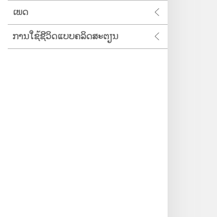
ເພດ
ການໃຊ້ຊີວິດແບບຄລິດສະຕຽນ