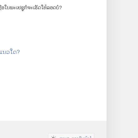
ນ​ພະ​ເຢຊູ​ກໍ​ຈະ​ເຮັດ​ໃຫ້​ລອດ​ບໍ?
້​ແນວ​ໃດ?