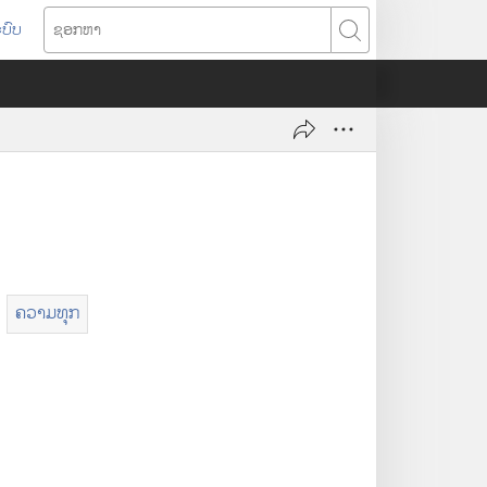
ບົບ
ຊ
ອ
ກ
ຫ
າ
ຄວາມ​ທຸກ