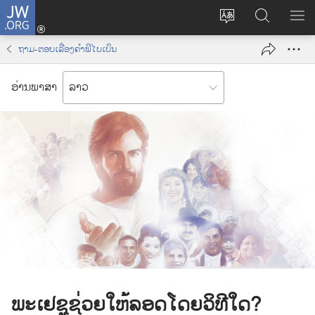
J
ເ
ປ່
ຊ
ສ
W
ຂົ້
ຽ
ອ
ະ
.
າ
ຖາມ-ຕອບ​ເລື່ອງ​ຄຳພີ​ໄບເບິນ
ນ
ກ
ແ
O
ລ
ຂ
ດ
R
ະ
ອ່ານພາສາ
ະ
ຫ
ງ
G
ບົ
ໜ
າ
ເ
ບ
າ
ມ
(
ດ
ໃ
ນູ
o
ພ
ນ
p
າ
J
e
ສ
W
n
າ
.
s
O
n
R
e
G
w
ພະ​ເຢຊູ​ຊ່ວຍ​ໃຫ້​ລອດ​ໂດຍ​ວິທີ​ໃດ?
w