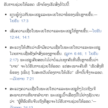
ຮັບ​ການ​ຊ່ວຍ​ໃຫ້​ລອດ ເຮົາ​ຕ້ອງ​ເຮັດ​ສິ່ງ​ຕໍ່​ໄປ​ນີ້:
ຮຽນ​ຮູ້​ກ່ຽວກັບ​ພະ​ເຢຊູ​ແລະ​ພະ​ເຢໂຫວາ​ພໍ່​ຂອງ​ເພິ່ນ​ຫຼາຍ​ຂຶ້ນ.—
ໂຢຮັນ 17:3
ເສີມ​ຄວາມ​ເຊື່ອ​ໃນ​ພະ​ເຢໂຫວາ​ແລະ​ພະ​ເຢຊູ​ໃຫ້​ຫຼາຍ​ຂຶ້ນ.—
ໂຢຮັນ
12:44;
14:1
ສະແດງ​ໃຫ້​ເຫັນ​ວ່າ​ເຮົາ​ມີ​ຄວາມ​ເຊື່ອ​ໃນ​ພະ​ເຢໂຫວາ​ແລະ​ພະ​ເຢຊູ​
ໂດຍ​ການ​ເຊື່ອຟັງ​ຄຳ​ສັ່ງ​ຂອງ​ຫຼາຍ​ຂຶ້ນ. (
ລູກາ 6:46;
1 ໂຢຮັນ
2:17
) ພະ​ເຢຊູ​ເຄີຍ​ສອນ​ໄວ້​ວ່າ​ບໍ່​ແມ່ນ​ທຸກ​ຄົນ​ທີ່​ເອີ້ນ​ຫຼາຍ​ຂຶ້ນ​ວ່າ
“ນາຍ” ຈະ​ໄດ້​ຮັບ​ການ​ຊ່ວຍ​ໃຫ້​ລອດ ແຕ່​ສະເພາະ​ຄົນ​ທີ່ “ເຮັດ​ສິ່ງ​ທີ່​
ພໍ່​ຂອງ [ເພິ່ນ] ໃນ​ສະຫວັນ​ຕ້ອງການ​ໃຫ້​ເຮັດ” ເທົ່າ​ນັ້ນ​ຈຶ່ງ​ຈະ​ລອດ.
—
ມັດທາຍ 7:21
ສະແດງ​ຄວາມ​ເຊື່ອ​ໃນ​ພະ​ເຢໂຫວາ​ແລະ​ພະ​ເຢຊູ​ຕໍ່​ໆ​ໄປ​ເຖິງ​ເຈິ​
ສະພາບການ​ທີ່​ຍາກ​ລຳບາກ ພະ​ເຢຊູ​ເວົ້າ​ເລື່ອງ​ນີ້​ໄວ້​ຢ່າງ​ຊັດເຈນ​
ວ່າ: “ຜູ້​ທີ່​ອົດທົນ​ຈົນ​ເຖິງ​ທີ່​ສຸດ​ຈະ​ໄດ້​ຮັບ​ການ​ຊ່ວຍ​ໃຫ້​ລອດ.”—
ມັດທາຍ 24:13