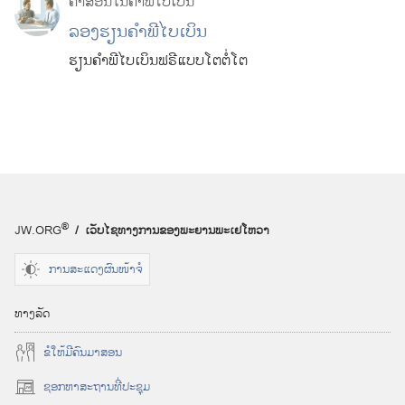
ຄຳ​ສອນ​ໃນ​ຄຳພີ​ໄບເບິນ
ລອງ​ຮຽນ​ຄຳ​ພີ​ໄບເບິນ
ຮຽນ​ຄຳ​ພີ​ໄບເບິນ​ຟຣີ​ແບບ​ໂຕ​ຕໍ່​ໂຕ
®
JW.ORG
/ ເວັບໄຊ
ທາງ
ການ
ຂອງ
ພະຍານ
ພະ
ເຢໂຫວາ
ການສະແດງຜົນໜ້າຈໍ
ທາງ
ລັດ
ຂໍ​ໃຫ້​ມີ​ຄົນ​ມາ​ສອນ
ຊອກ
ຫາ
ສະຖານ
ທີ່
ປະຊຸມ
(