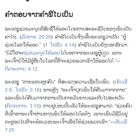
i
n
ຄຳ​ຕອບ​ຈາກ​ຄຳພີ​ໄບເບິນ
d
o
ພະ​ເຢຊູ​ຊ່ວຍ​ມະນຸດ​ທີ່​ສັດຊື່​ໃຫ້​ລອດ​ໂດຍ​ການ​ສະລະ​ຊີວິດ​ຂອງ​ເພິ່ນ​ເປັນ​
w
ຄ່າໄຖ່. (
ມັດທາຍ 20:28
) ຄຳພີ​ໄບເບິນ​ຈຶ່ງ​ເອີ້ນ​ພະ​ເຢຊູ​ວ່າ​ເປັນ “ຜູ້​
)
ຊ່ວຍ​ໂລກ​ໃຫ້​ລອດ.” (
1 ໂຢຮັນ 4:14
) ຄຳພີ​ໄບເບິນ​ຍັງ​ບອກ​ອີກ​ວ່າ:
“ບໍ່​ມີ​ໃຜ​ຈະ​
ຊ່ວຍ​ມະນຸດ​ໃຫ້​ລອດ
​ໄດ້​ນອກ​ຈາກ​ພະ​ເຢຊູ​ຜູ້​ດຽວ ເພາະ​
ພະເຈົ້າ​ບໍ່​ໃຫ້​ມີ​ຜູ້​ອື່ນ​ໃນ​ໂລກ​ນີ້​ທີ່​ຈະ​ຊ່ວຍ​ພວກ​ເຮົາ​ໃຫ້​ລອດ​ໄດ້.”—
ກິດຈະການ 4:12
ພະ​ເຢຊູ “ຕາຍ​ແທນ​ທຸກ​ຄົນ” ທີ່​ສະແດງ​ຄວາມ​ເຊື່ອ​ໃນ​ເພິ່ນ. (
ເຮັບເຣີ
2:9;
ໂຢຮັນ 3:16
) ພາຍ​ຫຼັງ “ພະເຈົ້າ​ປຸກ​ເພິ່ນ​ໃຫ້​ຄືນ​ມາ​ຈາກ​ຕາຍ”
ແລະ​ເພິ່ນ​ໄດ້​ຄືນ​ມາ​ຈາກ​ຕາຍ​ເປັນ​ກາຍ​ວິນຍານ​ແລະ​ກັບ​ໄປ​ສະຫວັນ.
(
ກິດຈະການ 3:15
) ການ​ຢູ່​ບ່ອນ​ນັ້ນ​ເຮັດ​ໃຫ້​ພະ​ເຢຊູ​ສາມາດ “ຊ່ວຍ​ຄົນ​
ທີ່​ເຂົ້າ​ຫາ​ພະເຈົ້າ​ຜ່ານ​ທາງ​ເພິ່ນ​ໃຫ້​ລອດ​ໄດ້​ແທ້​ໆ ເພາະ​ເພິ່ນ​ມີ​ຊີວິດ​ຢູ່​
ຕະຫຼອດ​ໄປ​ທີ່​ຈະ​ອ້ອນວອນ​ພະເຈົ້າ​ເພື່ອ​ໃຫ້​ຊ່ວຍ​ພວກເຂົາ.”—
ເຮັບເຣີ
7:25