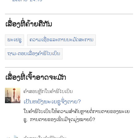
ເລື່ອງ
ທີ່
ຄ້າຍ
ຄືກັນ
ພະ​ເຢຊູ
ຄວາມ​ເຊື່ອ​ແລະ​ການ​ນະມັດສະການ
ຖາມ-ຕອບ​ເລື່ອງ​ຄຳພີ​ໄບເບິນ
ເລື່ອງທີ່ເຈົ້າອາດຈະມັກ
ຄຳສອນ
ຫຼັກ
ໃນ
ຄຳພີໄບເບິນ
ເປັນ​ຫຍັງ​ພະ​ເຍຊູ​ຈຶ່ງ​ຕາຍ?
ໃນ​ຄຳພີ​ໄບເບິນ​ໃຫ້​ຄວາມ​ສຳຄັນ​ຫຼາຍ​ຕໍ່​ການ​ຕາຍ​ຂອງ​ພະ​ເຍ
ຊູ. ການ​ຕາຍ​ຂອງ​ເພິ່ນ​ມີ​ຈຸດ​ມຸ່ງ​ໝາຍ​ບໍ?