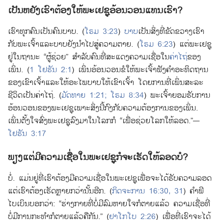
ເປັນ​ຫຍັງ​ເຮົາ​ຕ້ອງ​ໃຫ້​ພະ​ເຢຊູ​ອ້ອນວອນ​ແທນ​ເຮົາ?
ເຮົາ​ທຸກ​ຄົນ​ເປັນ​ຄົນ​ບາບ. (
ໂຣມ 3:23
)
ບາບ
​ເປັນ​ສິ່ງ​ທີ່​ຂັດຂວາງ​ເຮົາ​
ກັບ​ພະເຈົ້າ​ແລະ​ບາບ​ຍັງ​ນຳ​ໄປ​ສູ່​ຄວາມ​ຕາຍ. (
ໂຣມ 6:23
) ແຕ່​ພະ​ເຢຊູ​
ຢູ່​ໃນ​ຖານະ “ຜູ້​ຊ່ວຍ” ສຳລັບ​ຄົນ​ທີ່​ສະແດງ​ຄວາມ​ເຊື່ອ​ໃນ​
ຄ່າໄຖ່
​ຂອງ​
ເພິ່ນ. (
1 ໂຢຮັນ 2:1
) ເພິ່ນ​ອ້ອນວອນ​ຂໍ​ໃຫ້​ພະເຈົ້າ​ຟັງ​ຄຳ​ອະທິດຖານ​
ຂອງ​ເຂົາເຈົ້າ​ແລະ​ໃຫ້​ອະໄພ​ບາບ​ໃຫ້​ເຂົາເຈົ້າ ໂດຍ​​ການ​ທີ່​ເພິ່ນ​ສະລະ​
ຊີວິດ​ເປັນ​ຄ່າໄຖ່. (
ມັດທາຍ 1:21;
ໂຣມ 8:34
) ພະເຈົ້າ​ຍອມຮັບ​ການ​
ອ້ອນວອນ​ຂອງ​ພະ​ເຢຊູ​ເພາະ​ສິ່ງ​ນີ້​ກົງ​ກັບ​ຄວາມ​ຕ້ອງການ​ຂອງ​ເພິ່ນ.
ເພິ່ນ​ຕັ້ງໃຈ​ສົ່ງ​ພະ​ເຢຊູ​ລົງ​ມາ​ໃນ​ໂລກ​ກໍ “ເພື່ອ​ຊ່ວຍ​ໂລກ​ໃຫ້​ລອດ.”—
ໂຢຮັນ 3:17
ພຽງ​ແຕ່​ມີ​ຄວາມ​ເຊື່ອ​ໃນ​ພະ​ເຢຊູ​ກໍ​ຈະ​ເຮັດ​ໃຫ້​ລອດ​ບໍ?
ບໍ່. ແມ່ນ​ຢູ່​ທີ່​ເຮົາ​ຕ້ອງ​ມີ​ຄວາມ​ເຊື່ອ​ໃນ​ພະ​ເຢຊູ​ເພື່ອ​ຈະ​ໄດ້​ຮັບ​ຄວາມ​ລອດ
ແຕ່​ເຮົາ​ຕ້ອງ​ເຮັດ​ຫຼາຍ​ກວ່າ​ນັ້ນ​ອີກ. (
ກິດຈະການ 16:30, 31
) ຄຳພີ​
ໄບເບິນ​ບອກ​ວ່າ: “ຮ່າງກາຍ​ທີ່​ບໍ່​ມີ​ລົມ​ຫາຍໃຈ​ກໍ​ຕາຍ​ແລ້ວ ຄວາມ​ເຊື່ອ​ທີ່​
ບໍ່​ມີ​ການ​ກະທຳ​ກໍ​ຕາຍ​ແລ້ວ​ຄື​ກັນ.” (
ຢາໂກໂບ 2:26
) ເພື່ອ​ທີ່​ເຮົາ​ຈະ​ໄດ້​