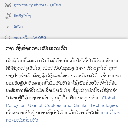
o
ຊອກຫາສະຖານທີ່ການປະຊຸມໃຫຍ່
(
p
o
e
ມີ​ຫຍັງ​ໃໝ່ໆ
p
n
e
ວິດີໂອ
s
n
n
ຊອກ​ຫາ​ໃນ JW.ORG
s
e
n
w
ການຕັ້ງຄ່າຄວາມເປັນສ່ວນຕົວ
e
w
ບໍລິຈາກ
(
w
i
ເຮົາໃຊ້ຄຸກກີ້ແລະເຕັກໂນໂລຊີຄ້າຍກັນເພື່ອໃຫ້ເຈົ້າໄດ້ຮັບປະສົບການ
o
w
n
p
ທີ່ດີທີ່ສຸດເທິງເວັບໄຊ ເພື່ອທີ່ເວັບໄຊຂອງເຮົາຈະເຮັດວຽກໄດ້ ຄຸກກີ້
i
d
ຫ້ອງສະໝຸດ
ອອນລາຍ
ຂອງ
ວັອດສ໌ທາວເວີ້
(
e
n
o
ບາງຢ່າງຈຳເປັນຕ້ອງຖືກໃຊ້ແລະບໍ່ສາມາດປະຕິເສດໄດ້. ເຈົ້າສາມາດ
o
n
d
w
®
JW Hub
ຍອມຮັບຫຼືປະຕິເສດຄຸກກີ້ເພີ່ມເຕີມທີ່ເຮົາໃຊ້ເພື່ອຊ່ວຍໃຫ້ເຈົ້າໄດ້ຮັບ
p
s
(
o
)
e
ປະສົບການທີ່ດີຂຶ້ນເມື່ອເຂົ້າເບິ່ງເວັບໄຊ ຂໍ້ມູນທັງໝົດນີ້ຈະບໍ່ຖືກເອົາ
n
o
w
n
e
p
ໄປຂາຍຫຼືໃຊ້ທາງການຄ້າ ຮຽນຮູ້ເພີ່ມເຕີມ ກະລຸນາອ່ານ
Global
)
s
w
e
Policy on Use of Cookies and Similar Technologies
n
w
n
ເຈົ້າສາມາດປັບປ່ຽນການຕັ້ງຄ່າໄດ້ທຸກເມື່ອໂດຍເຂົ້າໄປທີ່
ການຕັ້ງຄ່າ
Copyright
© 2026 Watch Tower Bible and Tract Society of Pennsylvania.
e
i
s
ເງື່ອນໄຂການນຳໃຊ້
|
ນະໂຍບາຍ
ກ່ຽວກັບ
ຂໍ້ມູນ
ສ່ວນ
ບຸກຄົນ
|
ການຕັ້ງຄ່າຄວາມ
ຄວາມເປັນສ່ວນຕົວ
w
n
n
ເປັນສ່ວນຕົວ
w
d
e