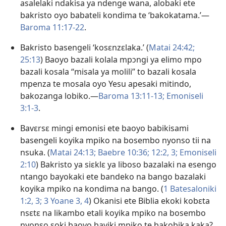
asalelaki ndakisa ya ndenge wana, alobaki ete
bakristo oyo babateli kondima te ‘bakokatama.’​—
Baroma 11:17-22
.
Bakristo basengeli ‘kosɛnzɛlaka.’ (
Matai 24:42;
25:13
) Baoyo bazali kolala mpɔngi ya elimo mpo
bazali kosala “misala ya molili” to bazali kosala
mpenza te mosala oyo Yesu apesaki mitindo,
bakozanga lobiko.​—
Baroma 13:11-13;
Emoniseli
3:1-3
.
Bavɛrsɛ mingi emonisi ete baoyo babikisami
basengeli koyika mpiko na bosembo nyonso tii na
nsuka. (
Matai 24:13;
Baebre 10:36;
12:2, 3;
Emoniseli
2:10
) Bakristo ya siɛklɛ ya liboso bazalaki na esengo
ntango bayokaki ete bandeko na bango bazalaki
koyika mpiko na kondima na bango. (
1 Batesaloniki
1:2, 3;
3 Yoane 3, 4
) Okanisi ete Biblia ekoki kobɛta
nsɛtɛ na likambo etali koyika mpiko na bosembo
nyonso soki baoyo bayiki mpiko te bakobika kaka?