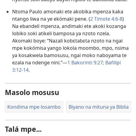
Ntoma Paulo amonaki ete akobika mpenza kaka
ntango liwa na ye ekómaki pene. (
2 Timote 4:6-8
)
Na ebandeli mpenza, andimaki ete akoki kozanga
lobiko soki atikeli bamposa ya nzoto nzela.
Akomaki boye: “Nazali kobɛtabɛta nzoto na ngai
mpe kokómisa yango lokola moombo, mpo, nsima
ya kosakwela bamosusu, ngai moko naboyama te
ezala na ndenge nini.”​—
1 Bakorinti 9:27;
Bafilipi
3:12-14
.
Masolo mosusu
Kondima mpe losambo
Biyano na mituna ya Biblia
Talá mpe...