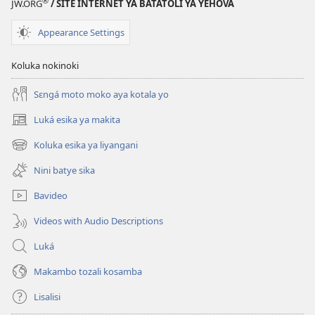
®
JW.ORG
/ SITE INTERNET YA BATATOLI YA YEHOVA
Appearance Settings
Koluka nokinoki
Sɛngá moto moko aya kotala yo
Luká esika ya makita
(fungolá
fenɛtrɛ
Koluka esika ya liyangani
(fungolá
mosusu)
fenɛtrɛ
Nini batye sika
mosusu)
Bavideo
Videos with Audio Descriptions
Luká
Makambo tozali kosamba
Lisalisi