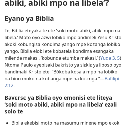
abiki, abiki mpo na libela’?
Eyano ya Biblia
Te, Biblia eteyaka te ete ‘soki moto abiki, abiki mpo na
libela.’ Moto oyo azwi lobiko mpo andimeli Yesu Kristo
akoki kobungisa kondima yango mpe kozanga lobiko
yango. Biblia elobi ete kobatela kondima esɛngaka
milende makasi, ‘kobunda etumba makasi.’ (
Yuda 3,
5
)
Ntoma Paulo ayebisaki bakristo ya siɛklɛ ya liboso oyo
bandimaki Kristo ete: “Bókoba kosala mpo na lobiko
na bino moko na kobanga mpe na kolɛnga.”​—
Bafilipi
2:12
.
Bavɛrsɛ ya Biblia oyo emonisi ete liteya
‘soki moto abiki, abiki mpo na libela’ ezali
solo te
Biblia ekebisi moto na masumu minene mpo ekoki