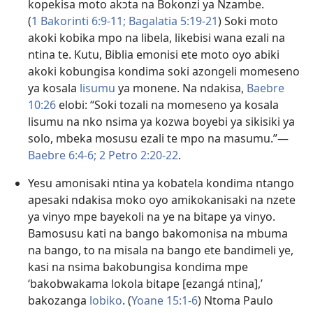
kopekisa moto akɔta na Bokonzi ya Nzambe.
(
1 Bakorinti 6:9-11;
Bagalatia 5:19-21
) Soki moto
akoki kobika mpo na libela, likebisi wana ezali na
ntina te. Kutu, Biblia emonisi ete moto oyo abiki
akoki kobungisa kondima soki azongeli momeseno
ya kosala
lisumu
ya monene. Na ndakisa,
Baebre
10:26
elobi: “Soki tozali na momeseno ya kosala
lisumu na nko nsima ya kozwa boyebi ya sikisiki ya
solo, mbeka mosusu ezali te mpo na masumu.”​—
Baebre 6:4-6;
2 Petro 2:20-22
.
Yesu amonisaki ntina ya kobatela kondima ntango
apesaki ndakisa moko oyo amikokanisaki na nzete
ya vinyo mpe bayekoli na ye na bitape ya vinyo.
Bamosusu kati na bango bakomonisa na mbuma
na bango, to na misala na bango ete bandimeli ye,
kasi na nsima bakobungisa kondima mpe
‘bakobwakama lokola bitape [ezangá ntina],’
bakozanga
lobiko
. (
Yoane 15:1-6
) Ntoma Paulo