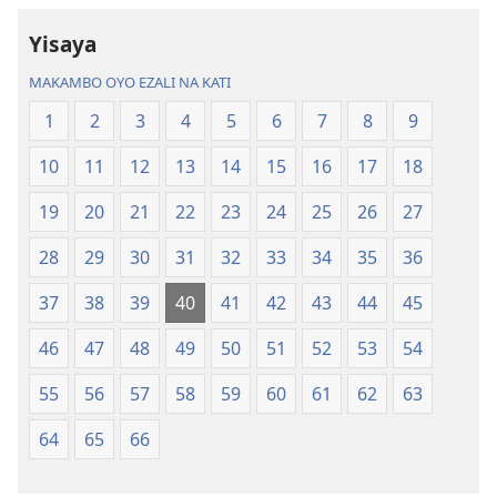
Mokili
Libongoli
Yisaya
ya
ya
Sika
Mokili
MAKAMBO OYO EZALI NA KATI
(Ebongisami
ya
1
2
3
4
5
6
7
8
9
na
Sika
2023)
(Ebongisami
10
11
12
13
14
15
16
17
18
na
2023)
19
20
21
22
23
24
25
26
27
28
29
30
31
32
33
34
35
36
37
38
39
40
41
42
43
44
45
46
47
48
49
50
51
52
53
54
55
56
57
58
59
60
61
62
63
64
65
66