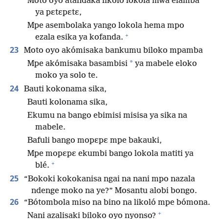
Moto oyo atandaka likoló lokola mwa elamba
ya pɛtɛpɛtɛ,
Mpe asembolaka yango lokola hema mpo
+
ezala esika ya kofanda.
23
Moto oyo akómisaka bankumu biloko mpamba
*
Mpe akómisaka basambisi
ya mabele eloko
moko ya solo te.
24
Bauti kokonama sika,
Bauti kolonama sika,
Ekumu na bango ebimisi misisa ya sika na
mabele.
Bafuli bango mopɛpɛ mpe bakauki,
Mpe mopɛpɛ ekumbi bango lokola matiti ya
+
blé.
25
“Bokoki kokokanisa ngai na nani mpo nazala
ndenge moko na ye?” Mosantu alobi bongo.
26
“Bótombola miso na bino na likoló mpe bómona.
+
Nani azalisaki biloko oyo nyonso?