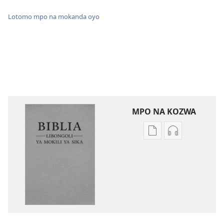
Lotomo mpo na mokanda oyo
MPO NA KOZWA
Ndenge
Ndenge
ya
ya
kozwa
kozwa
mikanda
biloko
Biblia
ya
—
koyoka
Libongoli
Biblia
ya
—