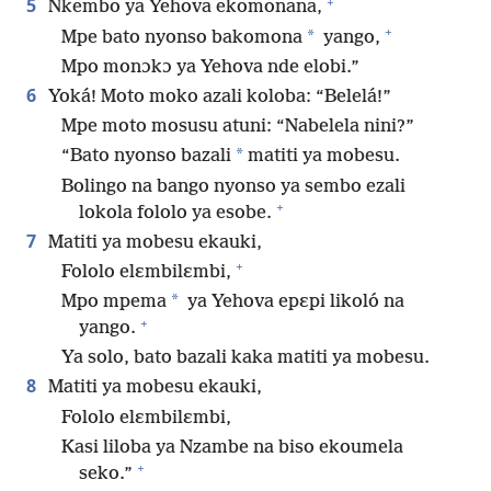
+
5
Nkembo ya Yehova ekomonana,
+
*
Mpe bato nyonso bakomona
yango,
Mpo monɔkɔ ya Yehova nde elobi.”
6
Yoká! Moto moko azali koloba: “Belelá!”
Mpe moto mosusu atuni: “Nabelela nini?”
*
“Bato nyonso bazali
matiti ya mobesu.
Bolingo na bango nyonso ya sembo ezali
+
lokola fololo ya esobe.
7
Matiti ya mobesu ekauki,
+
Fololo elɛmbilɛmbi,
*
Mpo mpema
ya Yehova epɛpi likoló na
+
yango.
Ya solo, bato bazali kaka matiti ya mobesu.
8
Matiti ya mobesu ekauki,
Fololo elɛmbilɛmbi,
Kasi liloba ya Nzambe na biso ekoumela
+
seko.”