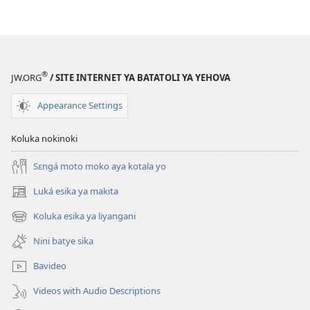
®
JW.ORG
/ SITE INTERNET YA BATATOLI YA YEHOVA
Appearance Settings
Koluka nokinoki
Sɛngá moto moko aya kotala yo
Luká esika ya makita
(fungolá
fenɛtrɛ
Koluka esika ya liyangani
(fungolá
mosusu)
fenɛtrɛ
Nini batye sika
mosusu)
Bavideo
Videos with Audio Descriptions