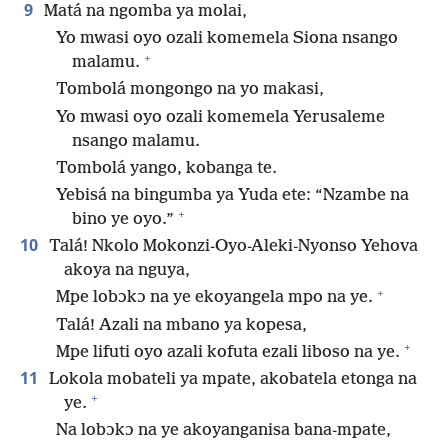
9
Matá na ngomba ya molai,
Yo mwasi oyo ozali komemela Siona nsango
+
malamu.
Tombolá mongongo na yo makasi,
Yo mwasi oyo ozali komemela Yerusaleme
nsango malamu.
Tombolá yango, kobanga te.
Yebisá na bingumba ya Yuda ete: “Nzambe na
+
bino ye oyo.”
10
Talá! Nkolo Mokonzi-Oyo-Aleki-Nyonso Yehova
akoya na nguya,
+
Mpe lobɔkɔ na ye ekoyangela mpo na ye.
Talá! Azali na mbano ya kopesa,
+
Mpe lifuti oyo azali kofuta ezali liboso na ye.
11
Lokola mobateli ya mpate, akobatela etonga na
+
ye.
Na lobɔkɔ na ye akoyanganisa bana-mpate,