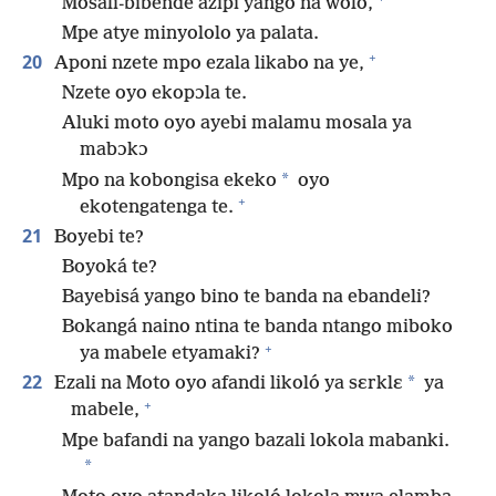
Mosali-bibende azipi yango na wolo,
Mpe atye minyololo ya palata.
+
20
Aponi nzete mpo ezala likabo na ye,
Nzete oyo ekopɔla te.
Aluki moto oyo ayebi malamu mosala ya
mabɔkɔ
*
Mpo na kobongisa ekeko
oyo
+
ekotengatenga te.
21
Boyebi te?
Boyoká te?
Bayebisá yango bino te banda na ebandeli?
Bokangá naino ntina te banda ntango miboko
+
ya mabele etyamaki?
22
*
Ezali na Moto oyo afandi likoló ya sɛrklɛ
ya
+
mabele,
Mpe bafandi na yango bazali lokola mabanki.
*