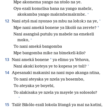
Mpe akomema yango na ntolo na ye.
Oyo ezali komɛlisa bana na yango mabɛlɛ,
+
akokamba yango malɛmbɛmalɛmbɛ.
+
12
Nani atyá mai nyonso ya mbu na lobɔkɔ na ye,
*
Mpe nani ameká bonene ya likoló na zerete?
Nani asangisá putulu ya mabele na emekeli
+
moko,
To nani ameká bangomba
Mpe bangomba mike na bimekeli-kilo?
13
*
Nani ameká bonene
ya elimo ya Yehova,
+
Nani akoki koteya ye to kopesa ye toli?
14
Apesanaki makanisi na nani mpo akanga ntina,
To nani ateyaka ye nzela ya bosembo,
To ateyaka ye boyebi,
To alakisaka ye nzela ya mayele ya solosolo?
+
15
Talá! Bikólo ezali lokola litangá ya mai na katini,