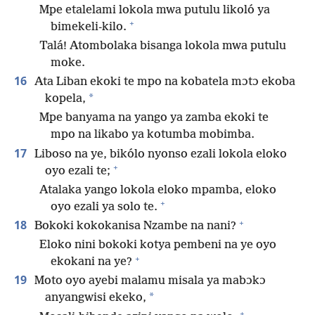
Mpe etalelami lokola mwa putulu likoló ya
+
bimekeli-kilo.
Talá! Atombolaka bisanga lokola mwa putulu
moke.
16
Ata Liban ekoki te mpo na kobatela mɔtɔ ekoba
*
kopela,
Mpe banyama na yango ya zamba ekoki te
mpo na likabo ya kotumba mobimba.
17
Liboso na ye, bikólo nyonso ezali lokola eloko
+
oyo ezali te;
Atalaka yango lokola eloko mpamba, eloko
+
oyo ezali ya solo te.
+
18
Bokoki kokokanisa Nzambe na nani?
Eloko nini bokoki kotya pembeni na ye oyo
+
ekokani na ye?
19
Moto oyo ayebi malamu misala ya mabɔkɔ
*
anyangwisi ekeko,
+