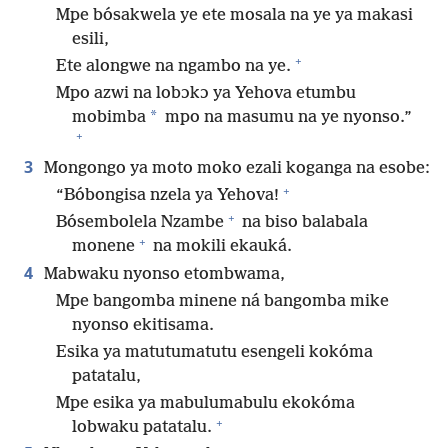
Mpe bósakwela ye ete mosala na ye ya makasi
esili,
+
Ete alongwe na ngambo na ye.
Mpo azwi na lobɔkɔ ya Yehova etumbu
*
mobimba
mpo na masumu na ye nyonso.”
+
3
Mongongo ya moto moko ezali koganga na esobe:
+
“Bóbongisa nzela ya Yehova!
+
Bósembolela Nzambe
na biso balabala
+
monene
na mokili ekauká.
4
Mabwaku nyonso etombwama,
Mpe bangomba minene ná bangomba mike
nyonso ekitisama.
Esika ya matutumatutu esengeli kokóma
patatalu,
Mpe esika ya mabulumabulu ekokóma
+
lobwaku patatalu.