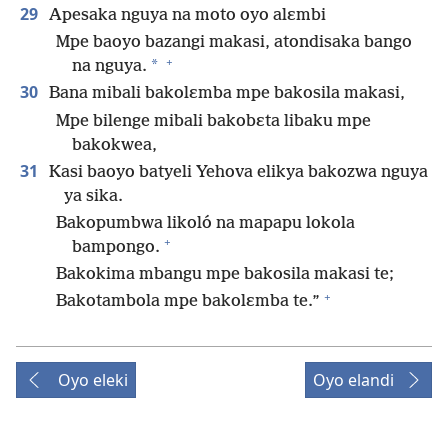
29
Apesaka nguya na moto oyo alɛmbi
Mpe baoyo bazangi makasi, atondisaka bango
+
*
na nguya.
30
Bana mibali bakolɛmba mpe bakosila makasi,
Mpe bilenge mibali bakobɛta libaku mpe
bakokwea,
31
Kasi baoyo batyeli Yehova elikya bakozwa nguya
ya sika.
Bakopumbwa likoló na mapapu lokola
+
bampongo.
Bakokima mbangu mpe bakosila makasi te;
+
Bakotambola mpe bakolɛmba te.”
Oyo eleki
Oyo elandi