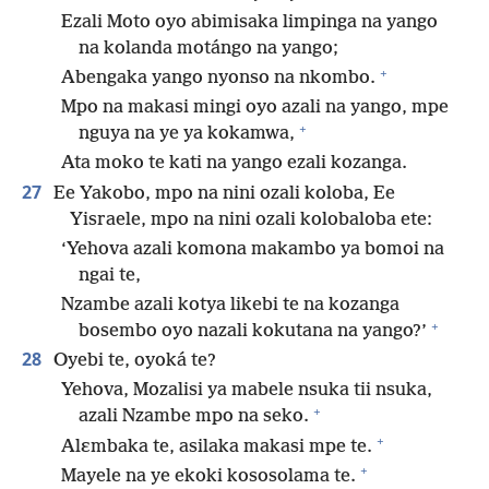
Ezali Moto oyo abimisaka limpinga na yango
na kolanda motángo na yango;
+
Abengaka yango nyonso na nkombo.
Mpo na makasi mingi oyo azali na yango, mpe
+
nguya na ye ya kokamwa,
Ata moko te kati na yango ezali kozanga.
27
Ee Yakobo, mpo na nini ozali koloba, Ee
Yisraele, mpo na nini ozali kolobaloba ete:
‘Yehova azali komona makambo ya bomoi na
ngai te,
Nzambe azali kotya likebi te na kozanga
+
bosembo oyo nazali kokutana na yango?’
28
Oyebi te, oyoká te?
Yehova, Mozalisi ya mabele nsuka tii nsuka,
+
azali Nzambe mpo na seko.
+
Alɛmbaka te, asilaka makasi mpe te.
+
Mayele na ye ekoki kososolama te.