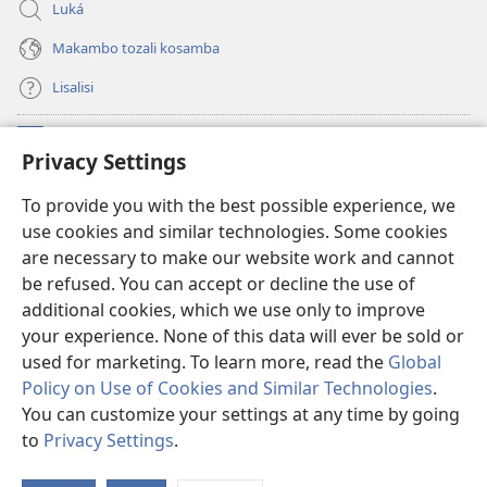
Luká
Makambo tozali kosamba
Lisalisi
Makabo
(fungolá
Privacy Settings
fenɛtrɛ
mosusu)
Watchtower Mikanda oyo ezali na Internet
To provide you with the best possible experience, we
(fungolá
use cookies and similar technologies. Some cookies
fenɛtrɛ
®
JW Hub
mosusu)
are necessary to make our website work and cannot
(fungolá
be refused. You can accept or decline the use of
fenɛtrɛ
®
Programɛ
JW Library
mosusu)
additional cookies, which we use only to improve
your experience. None of this data will ever be sold or
used for marketing. To learn more, read the
Global
Policy on Use of Cookies and Similar Technologies
.
You can customize your settings at any time by going
Copyright
© 2026 Watch Tower Bible and Tract Society of Pennsylvania.
NDENGE YA KOSALELA
|
MIBEKO YA KOBOMBA MAKAMBO YA MOTO
to
Privacy Settings
.
La
|
PRIVACY SETTINGS
m