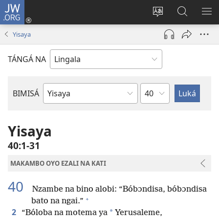
JW.ORG
Kokɔta
na
Tyá
Luká
BI
site
monɔkɔ
JW.ORG
ME
Yisaya
(fungolá
mosusu
fenɛtrɛ
TÁNGÁ NA
mosusu)
Mokapo
BIMISÁ
Mokanda
ya
Biblia
Yisaya
40:1-31
MAKAMBO OYO EZALI NA KATI
40
Nzambe na bino alobi: “Bóbɔndisa, bóbɔndisa
+
bato na ngai.”
2
*
“Bóloba na motema ya
Yerusaleme,