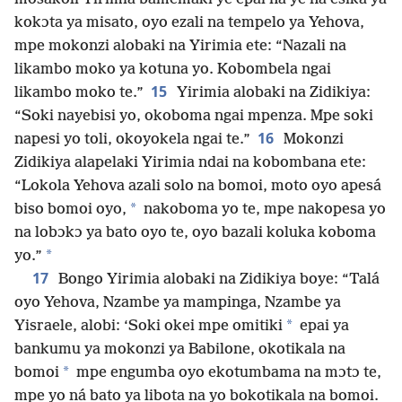
kokɔta ya misato, oyo ezali na tempelo ya Yehova,
mpe mokonzi alobaki na Yirimia ete: “Nazali na
likambo moko ya kotuna yo. Kobombela ngai
15
likambo moko te.”
Yirimia alobaki na Zidikiya:
“Soki nayebisi yo, okoboma ngai mpenza. Mpe soki
16
napesi yo toli, okoyokela ngai te.”
Mokonzi
Zidikiya alapelaki Yirimia ndai na kobombana ete:
“Lokola Yehova azali solo na bomoi, moto oyo apesá
*
biso bomoi oyo,
nakoboma yo te, mpe nakopesa yo
na lobɔkɔ ya bato oyo te, oyo bazali koluka koboma
*
yo.”
17
Bongo Yirimia alobaki na Zidikiya boye: “Talá
oyo Yehova, Nzambe ya mampinga, Nzambe ya
*
Yisraele, alobi: ‘Soki okei mpe omitiki
epai ya
bankumu ya mokonzi ya Babilone, okotikala na
*
bomoi
mpe engumba oyo ekotumbama na mɔtɔ te,
mpe yo ná bato ya libota na yo bokotikala na bomoi.