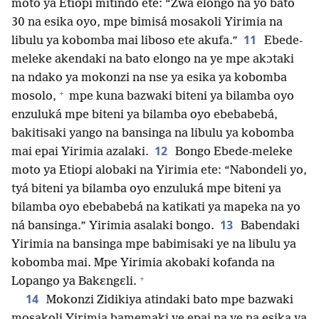
moto ya Etiopi mitindo ete: “Zwá elongo na yo bato
30 na esika oyo, mpe bimisá mosakoli Yirimia na
11
libulu ya kobomba mai liboso ete akufa.”
Ebede-
meleke akendaki na bato elongo na ye mpe akɔtaki
na ndako ya mokonzi na nse ya esika ya kobomba
+
mosolo,
mpe kuna bazwaki biteni ya bilamba oyo
enzuluká mpe biteni ya bilamba oyo ebebabebá,
bakitisaki yango na bansinga na libulu ya kobomba
12
mai epai Yirimia azalaki.
Bongo Ebede-meleke
moto ya Etiopi alobaki na Yirimia ete: “Nabondeli yo,
tyá biteni ya bilamba oyo enzuluká mpe biteni ya
bilamba oyo ebebabebá na katikati ya mapeka na yo
13
ná bansinga.” Yirimia asalaki bongo.
Babendaki
Yirimia na bansinga mpe babimisaki ye na libulu ya
kobomba mai. Mpe Yirimia akobaki kofanda na
+
Lopango ya Bakɛngɛli.
14
Mokonzi Zidikiya atindaki bato mpe bazwaki
mosakoli Yirimia bamemaki ye epai na ye na esika ya