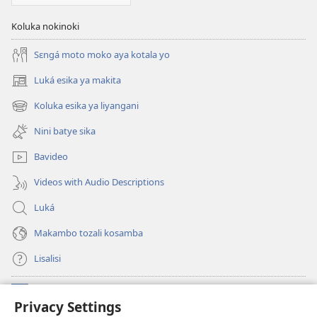
Koluka nokinoki
Sɛngá moto moko aya kotala yo
Luká esika ya makita
(fungolá
fenɛtrɛ
Koluka esika ya liyangani
(fungolá
mosusu)
fenɛtrɛ
Nini batye sika
mosusu)
Bavideo
Videos with Audio Descriptions
Luká
Makambo tozali kosamba
Lisalisi
Makabo
(fungolá
Privacy Settings
fenɛtrɛ