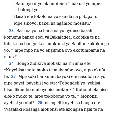
*
‘Bato oyo otyelaki motema
bakosi yo mpe
+
balongi yo.
Basali ete lokolo na yo ezinda na pɔtɔpɔtɔ.
Mpe sikoyo, bakei na ngámbo mosusu.’
23
Basi na yo ná bana na yo nyonso bazali
komema bango epai ya Bakaladea, okobika te na
lobɔkɔ na bango, kasi mokonzi ya Babilone akokanga
+
yo,
mpe mpo na yo engumba oyo ekotumbama na
+
mɔtɔ.”
24
Bongo Zidikiya alobaki na Yirimia ete:
“Koyebisa moto moko te makambo oyo, mpo okufa
25
te.
Mpe soki bankumu bayoki ete nasololi na yo
mpe bayei, bayebisi yo ete: ‘Tobondeli yo, yebisá
biso, likambo nini oyebisi mokonzi? Kobombela biso
+
eloko moko te, mpe tokoboma yo te.
Mokonzi
26
ayebisi yo nini?’
osengeli koyebisa bango ete:
‘Nazalaki kosɛnga mokonzi ete azongisa ngai te na