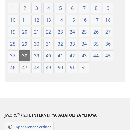
(Ebongisami
ya
1
2
3
4
5
6
7
8
9
na
Sika
2023)
(Ebongisami
10
11
12
13
14
15
16
17
18
na
2023)
19
20
21
22
23
24
25
26
27
28
29
30
31
32
33
34
35
36
37
38
39
40
41
42
43
44
45
46
47
48
49
50
51
52
®
JW.ORG
/ SITE INTERNET YA BATATOLI YA YEHOVA
Appearance Settings