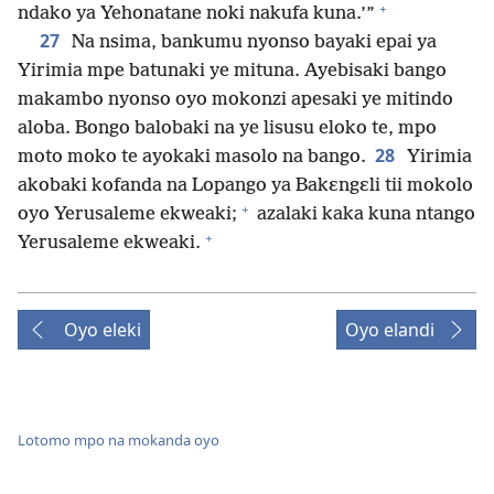
+
ndako ya Yehonatane noki nakufa kuna.’”
27
Na nsima, bankumu nyonso bayaki epai ya
Yirimia mpe batunaki ye mituna. Ayebisaki bango
makambo nyonso oyo mokonzi apesaki ye mitindo
aloba. Bongo balobaki na ye lisusu eloko te, mpo
28
moto moko te ayokaki masolo na bango.
Yirimia
akobaki kofanda na Lopango ya Bakɛngɛli tii mokolo
+
oyo Yerusaleme ekweaki;
azalaki kaka kuna ntango
+
Yerusaleme ekweaki.
Oyo eleki
Oyo elandi
Lotomo mpo na mokanda oyo