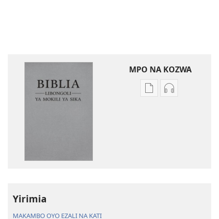
MPO NA KOZWA
Ndenge
Ndenge
ya
ya
kozwa
kozwa
mikanda
biloko
Biblia
ya
—
koyoka
Libongoli
Biblia
ya
—
Mokili
Libongoli
Yirimia
ya
ya
Sika
Mokili
MAKAMBO OYO EZALI NA KATI