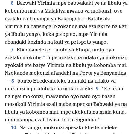
6
Bazwaki Yirimia mpe babwakaki ye na libulu ya
kobomba mai ya Malakiya mwana ya mokonzi, oyo
+
ezalaki na Lopango ya Bakɛngɛli.
Bakitisaki
Yirimia na bansinga. Nzokande mai ezalaki te na kati
ya libulu yango, kaka pɔtɔpɔtɔ, mpe Yirimia
abandaki kozinda na kati ya pɔtɔpɔtɔ yango.
+
7
Ebede-meleke
moto ya Etiopi, moto oyo
*
azalaki mokube
mpe azalaki na ndako ya mokonzi,
ayokaki ete batye Yirimia na libulu ya kobomba mai.
Nzokande mokonzi afandaki na Porte ya Benyamina,
+
8
bongo Ebede-meleke abimaki na ndako ya
9
mokonzi mpe alobaki na mokonzi ete:
“Ee nkolo
na ngai mokonzi, makambo oyo bato oyo basali
mosakoli Yirimia ezali mabe mpenza! Babwaki ye na
libulu ya kobomba mai, mpe akokufa na nzala kuna,
+
mpo mampa ezali lisusu te na engumba.”
10
Na yango, mokonzi apesaki Ebede-meleke