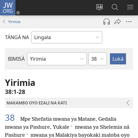
JW.ORG
Kokɔta
na
Tyá
Luká
BI
site
monɔkɔ
JW.ORG
ME
Yirimia
(fungolá
mosusu
fenɛtrɛ
TÁNGÁ NA
mosusu)
Mokapo
BIMISÁ
Mokanda
ya
Biblia
Yirimia
38:1-28
MAKAMBO OYO EZALI NA KATI
38
Mpe Shefatia mwana ya Matane, Gedalia
+
mwana ya Pashure, Yukale
mwana ya Shelemia ná
+
Pashure
mwana ya Malakiya bayokaki maloba oyo