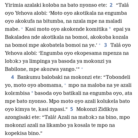
2
Yirimia azalaki koloba na bato nyonso ete:
“Talá
oyo Yehova alobi: ‘Moto oyo akotikala na engumba
oyo akokufa na bitumba, na nzala mpe na maladi
+
*
mabe.
Kasi moto oyo akokende komitika
epai ya
Bakaladea nde akotikala na bomoi, akokoba kozala
+
3
na bomoi mpe akobatela bomoi na ye.’
Talá oyo
Yehova alobi: ‘Engumba oyo ekopesama mpenza na
lobɔkɔ ya limpinga ya basoda ya mokonzi ya
+
Babilone, mpe akozwa yango.’”
4
Bankumu balobaki na mokonzi ete: “Tobondeli
+
yo, moto oyo abomama,
mpo na maloba na ye azali
*
kolɛmbisa
basoda oyo batikali na engumba oyo, ata
mpe bato nyonso. Mpo moto oyo azali kolukela bato
5
oyo kimya te, kasi mpasi.”
Mokonzi Zidikiya
azongisaki ete: “Talá! Azali na mabɔkɔ na bino, mpo
mokonzi azali na likambo ya kosala te mpo na
kopekisa bino.”