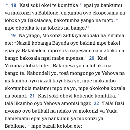
+
18
*
Kasi soki okei te komitika
epai ya bankumu
ya mokonzi ya Babilone, engumba oyo ekopesama na
+
lobɔkɔ ya Bakaladea, bakotumba yango na mɔtɔ,
+
mpe okobika te na lobɔkɔ na bango.’”
19
Na yango, Mokonzi Zidikiya alobaki na Yirimia
ete: “Nazali kobanga Bayuda oyo bakimi mpe bakei
epai ya Bakaladea, mpo soki napesami na mabɔkɔ na
20
bango bakosala ngai mabe mpenza.”
Kasi
Yirimia alobaki ete: “Bakopesa yo na lobɔkɔ na
bango te. Nabondeli yo, tosá mongongo ya Yehova na
makambo oyo nazali koyebisa yo, mpe makambo
ekotambola malamu mpo na yo, mpe okokoba kozala
21
*
na bomoi.
Kasi soki oboyi kokende komitika,
22
talá likambo oyo Yehova amonisi ngai:
Talá! Basi
nyonso oyo batikali na ndako ya mokonzi ya Yuda
bamemami epai ya bankumu ya mokonzi ya
+
Babilone,
mpe bazali koloba ete: