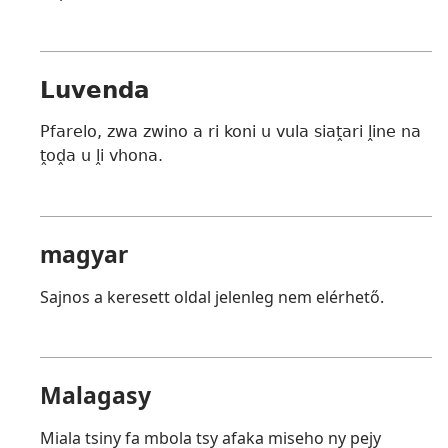
Luvenda
Pfarelo, zwa zwino a ri koni u vula siaṱari ḽine na
ṱoḓa u ḽi vhona.
magyar
Sajnos a keresett oldal jelenleg nem elérhető.
Malagasy
Miala tsiny fa mbola tsy afaka miseho ny pejy