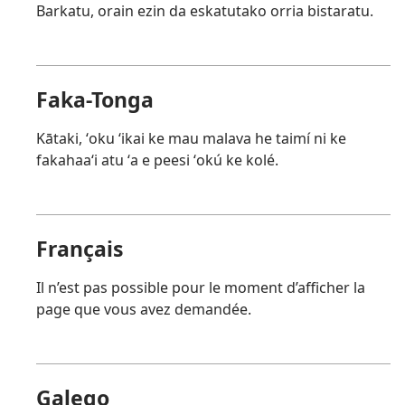
Barkatu, orain ezin da eskatutako orria bistaratu.
Faka-Tonga
Kātaki, ʻoku ʻikai ke mau malava he taimí ni ke
fakahaaʻi atu ʻa e peesi ʻokú ke kolé.
Français
Il n’est pas possible pour le moment d’afficher la
page que vous avez demandée.
Galego