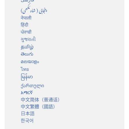
پنجابی (شاہ مُکھی)
नेपाली
हिंदी
ਪੰਜਾਬੀ
ગુજરાતી
தமிழ்
తెలుగు
മലയാളം
ไทย
မြန်မာ
ქართული
አማርኛ
中文简体（普通话）
中文繁體（國語）
日本語
한국어