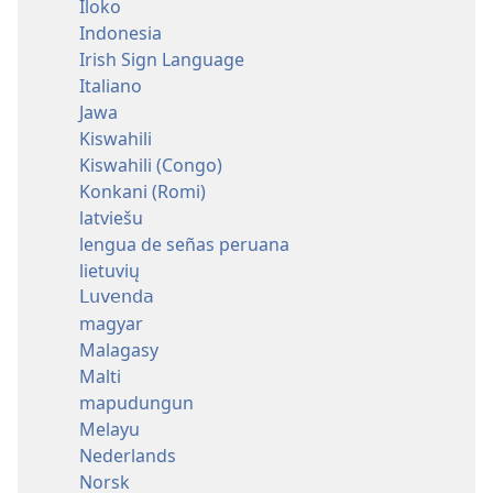
Iloko
Indonesia
Irish Sign Language
Italiano
Jawa
Kiswahili
Kiswahili (Congo)
Konkani (Romi)
latviešu
lengua de señas peruana
lietuvių
Luvenda
magyar
Malagasy
Malti
mapudungun
Melayu
Nederlands
Norsk