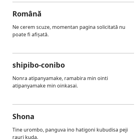
Română
Ne cerem scuze, momentan pagina solicitată nu
poate fi afișată.
shipibo-conibo
Nonra atipanyamake, ramabira min ointi
atipanyamake min oinkasai.
Shona
Tine urombo, panguva ino hatigoni kubudisa peji
rauri kuda.