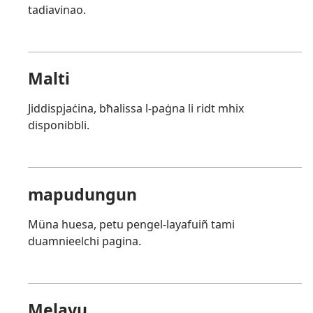
tadiavinao.
Malti
Jiddispjaċina, bħalissa l-paġna li ridt mhix
disponibbli.
mapudungun
Müna huesa, petu pengel-layafuiñ tami
duamnieelchi pagina.
Melayu