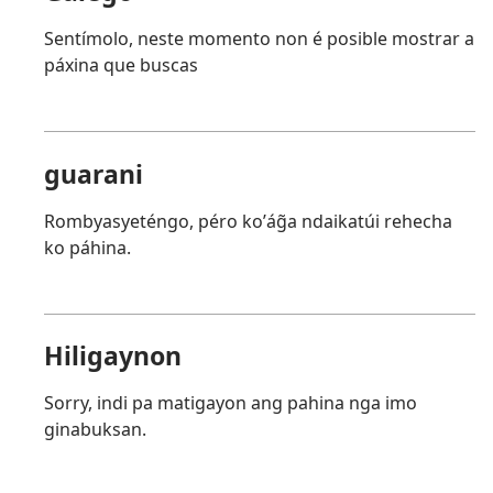
Sentímolo, neste momento non é posible mostrar a
páxina que buscas
guarani
Rombyasyeténgo, péro koʼág̃a ndaikatúi rehecha
ko páhina.
Hiligaynon
Sorry, indi pa matigayon ang pahina nga imo
ginabuksan.