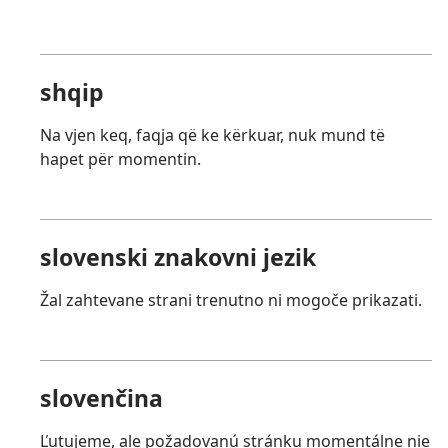
shqip
Na vjen keq, faqja që ke kërkuar, nuk mund të
hapet për momentin.
slovenski znakovni jezik
Žal zahtevane strani trenutno ni mogoče prikazati.
slovenčina
Ľutujeme, ale požadovanú stránku momentálne nie