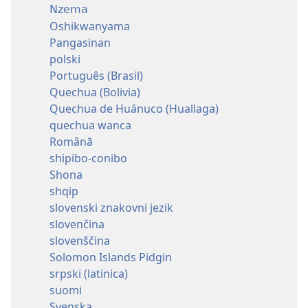
Nzema
Oshikwanyama
Pangasinan
polski
Português (Brasil)
Quechua (Bolivia)
Quechua de Huánuco (Huallaga)
quechua wanca
Română
shipibo-conibo
Shona
shqip
slovenski znakovni jezik
slovenčina
slovenščina
Solomon Islands Pidgin
srpski (latinica)
suomi
Svenska