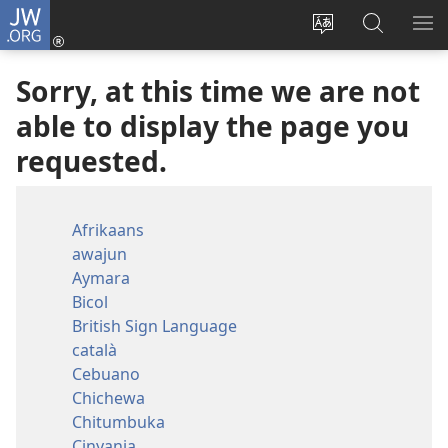
JW.ORG
Log
In
Change
Search
SH
(opens
site
JW.ORG
ME
Sorry, at this time we are not
new
language
window)
able to display the page you
requested.
Afrikaans
awajun
Aymara
Bicol
British Sign Language
català
Cebuano
Chichewa
Chitumbuka
Cinyanja