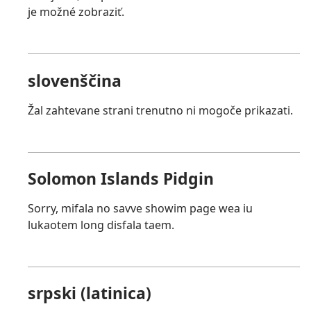
je možné zobraziť.
slovenščina
Žal zahtevane strani trenutno ni mogoče prikazati.
Solomon Islands Pidgin
Sorry, mifala no savve showim page wea iu
lukaotem long disfala taem.
srpski (latinica)