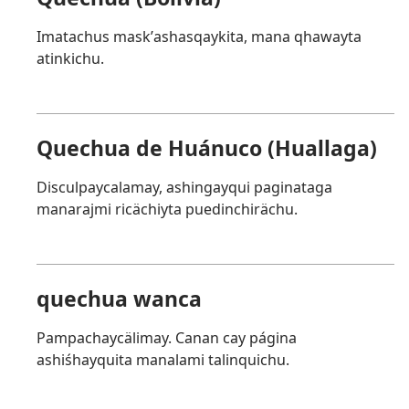
Imatachus maskʼashasqaykita, mana qhawayta
atinkichu.
Quechua de Huánuco (Huallaga)
Disculpaycalamay, ashingayqui paginataga
manarajmi ricächiyta puedinchirächu.
quechua wanca
Pampachaycälimay. Canan cay página
ashiśhayquita manalami talinquichu.