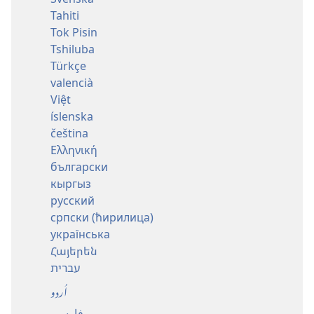
Tahiti
Tok Pisin
Tshiluba
Türkçe
valencià
Việt
íslenska
čeština
Ελληνική
български
кыргыз
русский
српски (ћирилица)
українська
Հայերեն
עברית
اُردو
فارسی