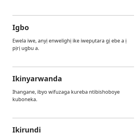
Igbo
Ewela iwe, anyị enwelighị ike iwepụtara gị ebe a ị
pịrị ugbu a.
Ikinyarwanda
Ihangane, ibyo wifuzaga kureba ntibishoboye
kuboneka.
Ikirundi