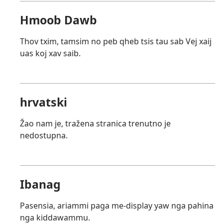
Hmoob Dawb
Thov txim, tamsim no peb qheb tsis tau sab Vej xaij
uas koj xav saib.
hrvatski
Žao nam je, tražena stranica trenutno je
nedostupna.
Ibanag
Pasensia, ariammi paga me-display yaw nga pahina
nga kiddawammu.