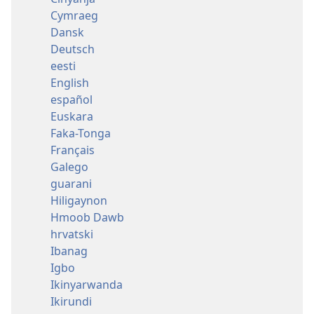
Cymraeg
Dansk
Deutsch
eesti
English
español
Euskara
Faka-Tonga
Français
Galego
guarani
Hiligaynon
Hmoob Dawb
hrvatski
Ibanag
Igbo
Ikinyarwanda
Ikirundi