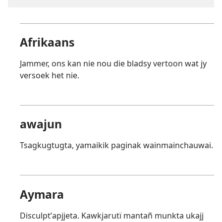
Afrikaans
Jammer, ons kan nie nou die bladsy vertoon wat jy
versoek het nie.
awajun
Tsagkugtugta, yamaikik paginak wainmainchauwai.
Aymara
Disculptʼapjjeta. Kawkjarutï mantañ munkta ukajj