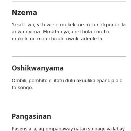
Nzema
Yɛsɛlɛ wɔ, yɛtɛwiele mukelɛ ne mɔɔ ɛlɛkpondɛ la
anwo gyima. Mmafa ɛya, ɛnrɛhola ɛnrɛhɔ
mukelɛ ne mɔɔ ɛbizale nwolɛ adenle la.
Oshikwanyama
Ombili, pomhito ei itatu dulu okuulika epandja olo
to kongo.
Pangasinan
Pasensia la, ag-ompapaway natan so page ya labay