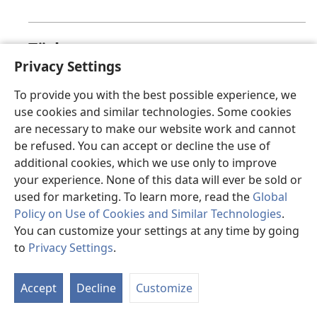
Türkçe
Privacy Settings
Üzgünüz, bu sayfa şu anda görüntülenemiyor.
To provide you with the best possible experience, we
use cookies and similar technologies. Some cookies
are necessary to make our website work and cannot
valencià
be refused. You can accept or decline the use of
additional cookies, which we use only to improve
Ho sentim, en este moment la pàgina que busques
your experience. None of this data will ever be sold or
no està disponible.
used for marketing. To learn more, read the
Global
Policy on Use of Cookies and Similar Technologies
.
You can customize your settings at any time by going
to
Privacy Settings
.
Việt
Accept
Decline
Customize
Hiện trang mà bạn yêu cầu không thể hiển thị.