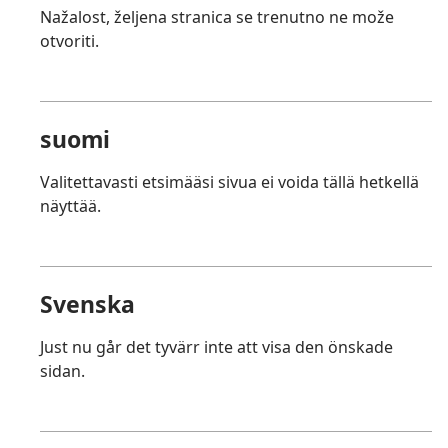
Nažalost, željena stranica se trenutno ne može
otvoriti.
suomi
Valitettavasti etsimääsi sivua ei voida tällä hetkellä
näyttää.
Svenska
Just nu går det tyvärr inte att visa den önskade
sidan.