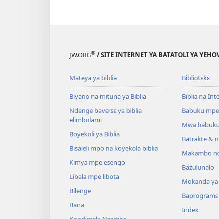
®
JW.ORG
/ SITE INTERNET YA BATATOLI YA YEHO
Mateya ya biblia
Bibliotɛkɛ
Biyano na mituna ya Biblia
Biblia na Int
Ndenge bavɛrsɛ ya biblia
Babuku mpe
elimbolami
Mwa babuku
Boyekoli ya Biblia
Batrakte & n
Bisaleli mpo na koyekola biblia
Makambo nd
Kimya mpe esengo
Bazulunalo
Libala mpe libota
Mokanda ya l
Bilenge
Baprogramɛ
Bana
Index