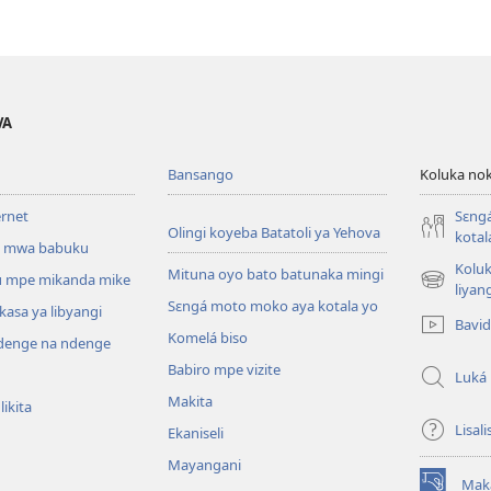
VA
Bansango
Koluka nok
ernet
Sɛng
Olingi koyeba Batatoli ya Yehova
kotal
 mwa babuku
Koluk
Mituna oyo bato batunaka mingi
 mpe mikanda mike
(fungolá
liyan
Sɛngá moto moko aya kotala yo
fenɛtrɛ
kasa ya libyangi
Bavi
mosusu)
Komelá biso
enge na ndenge
Babiro mpe vizite
Luká
Makita
ikita
Lisali
Ekaniseli
Mayangani
Mak