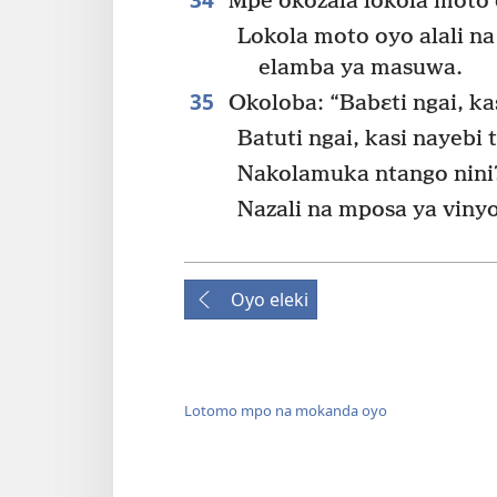
Mpe okozala lokola moto o
Lokola moto oyo alali na
elamba ya masuwa.
35
Okoloba: “Babɛti ngai, ka
Batuti ngai, kasi nayebi t
Nakolamuka ntango nini
Nazali na mposa ya viny
Oyo eleki
Lotomo mpo na mokanda oyo