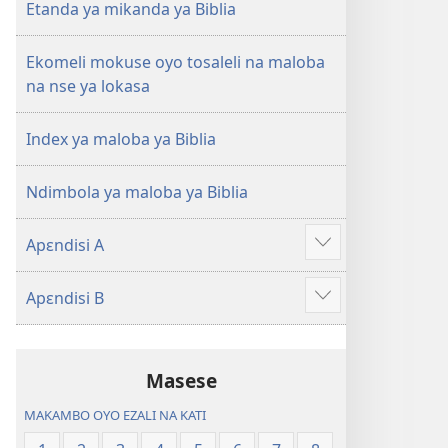
na
Etanda ya mikanda ya Biblia
2023)
Ekomeli mokuse oyo tosaleli na maloba
na nse ya lokasa
Index ya maloba ya Biblia
Ndimbola ya maloba ya Biblia
Apɛndisi A
Show
more
Apɛndisi B
Show
more
Masese
MAKAMBO OYO EZALI NA KATI