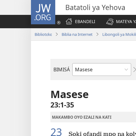
JW.ORG
Batatoli ya Yehova
EBANDELI
MATEYA Y
Bibliotɛkɛ
Biblia na Internet
Libongoli ya Mokili
BIMISÁ
Mokanda
ya
Biblia
Masese
23:1-35
MAKAMBO OYO EZALI NA KATI
23
Soki ofandi mpo na kol