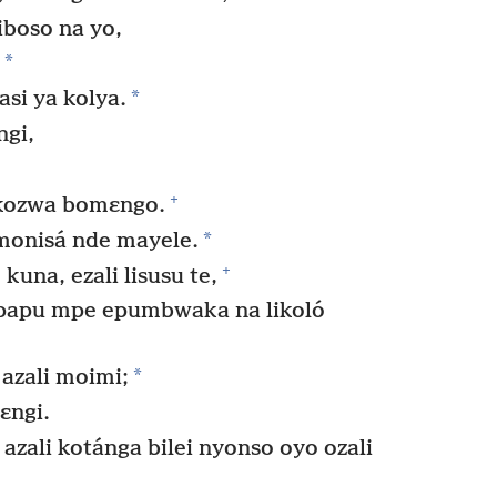
iboso na yo,
*
*
si ya kolya.
ngi,
.
+
kozwa bomɛngo.
*
 monisá nde mayele.
+
una, ezali lisusu te,
apu mpe epumbwaka na likoló
*
 azali moimi;
lɛngi.
azali kotánga bilei nyonso oyo ozali