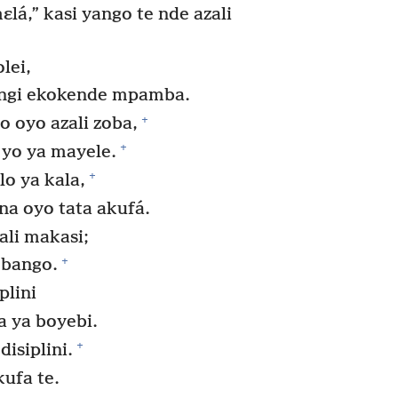
lá,” kasi yango te nde azali
lei,
ɛngi ekokende mpamba.
+
 oyo azali zoba,
+
yo ya mayele.
+
o ya kala,
na oyo tata akufá.
ali makasi;
+
 bango.
plini
a ya boyebi.
+
isiplini.
kufa te.