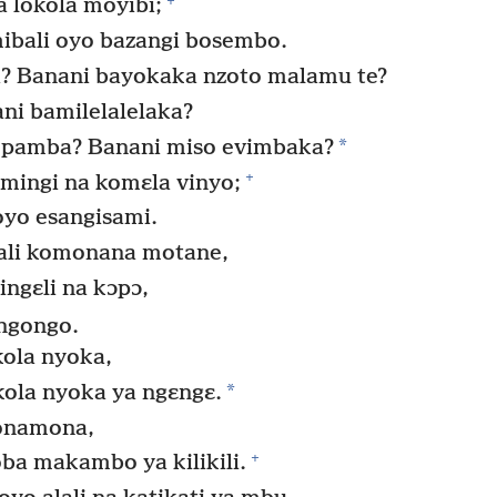
 lokola moyibi;
ibali oyo bazangi bosembo.
? Banani bayokaka nzoto malamu te?
ni bamilelalelaka?
*
mpamba? Banani miso evimbaka?
+
mingi na komɛla vinyo;
oyo esangisami.
zali komonana motane,
ingɛli na kɔpɔ,
ngongo.
ola nyoka,
*
ola nyoka ya ngɛngɛ.
onamona,
+
a makambo ya kilikili.