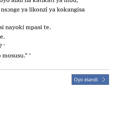
yo alali na katikati ya mbu,
 nsɔngɛ ya likonzí ya kokangisa
si nayoki mpasi te.
e.
+
?
*
o mosusu.”
Oyo elandi