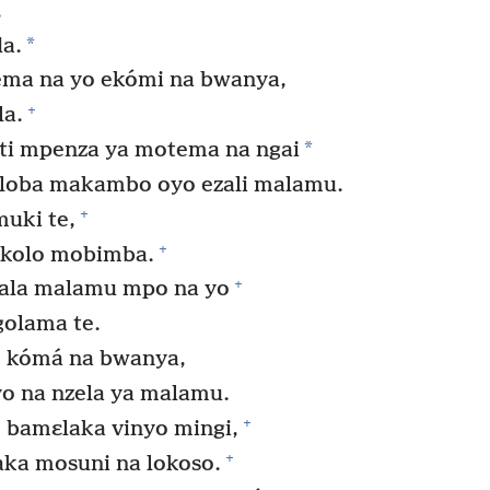
,
*
a.
ema na yo ekómi na bwanya,
+
la.
*
ti mpenza ya motema na ngai
loba makambo oyo ezali malamu.
+
uki te,
+
okolo mobimba.
+
ala malamu mpo na yo
golama te.
 kómá na bwanya,
 na nzela ya malamu.
+
o bamɛlaka vinyo mingi,
+
aka mosuni na lokoso.