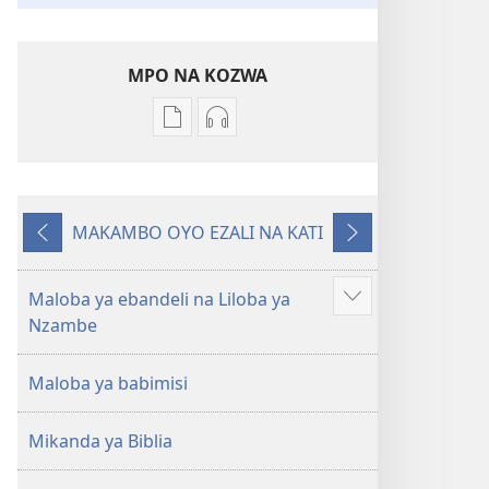
MPO NA KOZWA
Ndenge
Ndenge
ya
ya
kozwa
kozwa
mikanda
biloko
MAKAMBO OYO EZALI NA KATI
Biblia
ya
Oyo
Oyo
—
koyoka
eleki
elandi
Libongoli
Biblia
Maloba ya ebandeli na Liloba ya
Show
ya
—
Nzambe
more
Mokili
Libongoli
ya
ya
Maloba ya babimisi
Sika
Mokili
(Ebongisami
ya
Mikanda ya Biblia
na
Sika
2023)
(Ebongisami