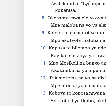
Azali koloba: “Lyá mpe mɛ
*
kokanisa.
8
Okosanza mwa eloko oyo o
Mpe maloba na yo ya el
9
Koloba te na matoi ya moto
Mpo akotyola maloba na 
10
Kopusa te bilembo ya ndel
Koyiba te elanga ya mwa
11
Mpo Mosikoli na bango az
Akosamba na yo mpo na
12
Tyá motema na yo na disi
Mpe litoi na yo na malob
13
Koboya te kopesa mwana d
Soki obɛti ye fimbo, ako