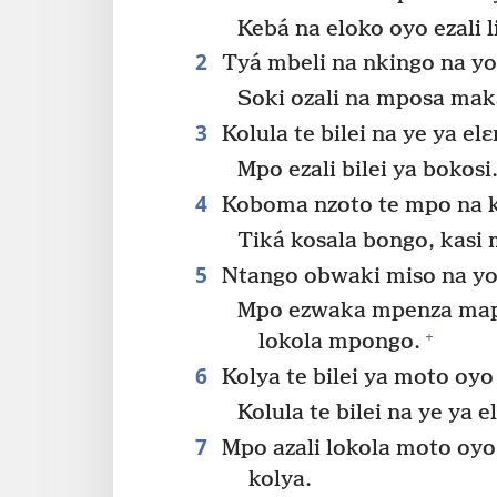
Kebá na eloko oyo ezali l
2
Tyá mbeli na nkingo na yo
Soki ozali na mposa maka
3
Kolula te bilei na ye ya elɛ
Mpo ezali bilei ya bokosi
4
Koboma nzoto te mpo na 
Tiká kosala bongo, kasi
5
Ntango obwaki miso na yo k
Mpo ezwaka mpenza map
+
lokola mpongo.
6
Kolya te bilei ya moto oyo
Kolula te bilei na ye ya e
7
Mpo azali lokola moto oyo 
kolya.