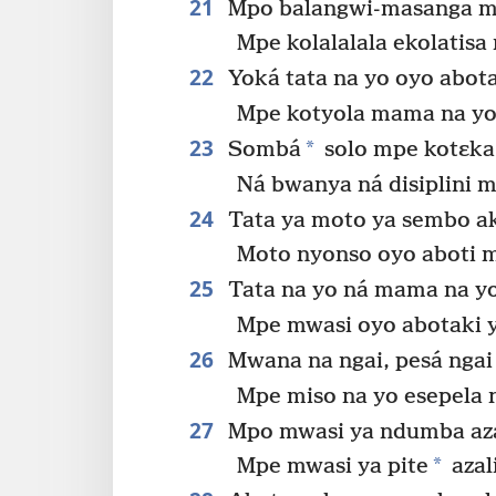
21
Mpo balangwi-masanga mp
Mpe kolalalala ekolatis
22
Yoká tata na yo oyo abota
Mpe kotyola mama na yo
23
*
Sombá
solo mpe kotɛka
Ná bwanya ná disiplini 
24
Tata ya moto ya sembo ak
Moto nyonso oyo aboti 
25
Tata na yo ná mama na yo
Mpe mwasi oyo abotaki y
26
Mwana na ngai, pesá ngai
Mpe miso na yo esepela n
27
Mpo mwasi ya ndumba azal
*
Mpe mwasi ya pite
azal