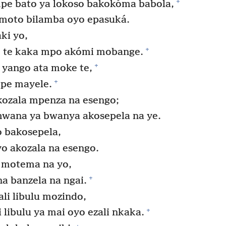
+
e bato ya lokoso bakokóma babola,
a moto bilamba oyo epasuká.
ki yo,
+
 te kaka mpo akómi mobange.
+
 yango ata moke te,
+
mpe mayele.
ozala mpenza na esengo;
mwana ya bwanya akosepela na ye.
 bakosepela,
o akozala na esengo.
 motema na yo,
+
a banzela na ngai.
i libulu mozindo,
+
i libulu ya mai oyo ezali nkaka.
+