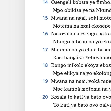
14
Osengeli kobɛta ye fimbo
Mpo obikisa ye na Nkund
15
Mwana na ngai, soki mot
Motema na ngai ekosepe
16
Nakozala na esengo na ka
Ntango mbɛbu na yo eko
17
Motema na yo elula basum
Kasi bangáká Yehova m
18
Bongo mikolo ekoya ekoz
Mpe elikya na yo ekolon
19
Mwana na ngai, yoká mpe
Mpe kambá motema na yo
20
Kozala te kati ya bato oy
To kati ya bato oyo baly