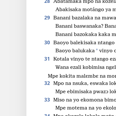
28
Abatamaka mpo na kozela
Abakisaka motángo ya m
29
Banani bazalaka na mawa
Banani baswanaka? Bana
Banani bazokaka kaka 
30
Baoyo balekisaka ntango 
*
Baoyo balukaka
vinyo 
31
Kotala vinyo te ntango e
Wana ezali kobimisa ngɛl
Mpe kokita malɛmbɛ na mo
32
Mpo na nsuka, eswaka lok
Mpe ebimisaka pwazɔ lok
33
Miso na yo ekomona bim
Mpe motema na yo ekolob
34