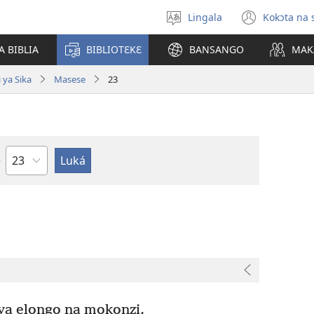
Lingala
Kokɔta na 
Poná
(fungo
monɔkɔ
fenɛtr
A BIBLIA
BIBLIOTƐKƐ
BANSANGO
MAK
mosus
 ya Sika
Masese
23
Mokapo
ya elongo na mokonzi,