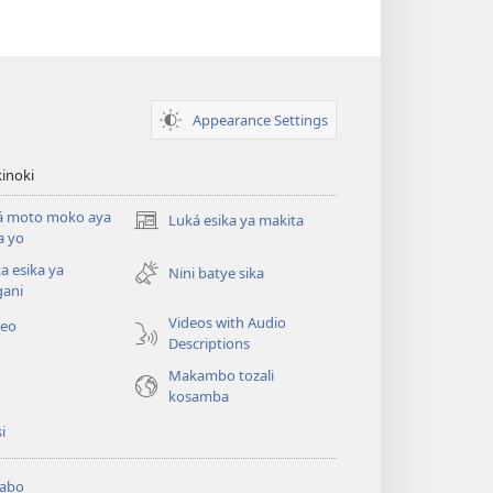
Appearance Settings
inoki
á moto moko aya
Luká esika ya makita
(fungolá
a yo
fenɛtrɛ
a esika ya
mosusu)
Nini batye sika
gani
Videos with Audio
deo
Descriptions
Makambo tozali
kosamba
si
abo