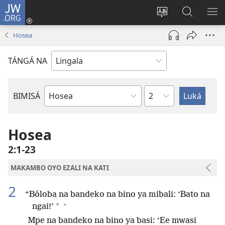
JW.ORG
Kokɔta
na
Tyá
Luká
BI
site
monɔkɔ
JW.ORG
ME
Hosea
(fungolá
mosusu
fenɛtrɛ
TÁNGÁ NA
mosusu)
Mokapo
BIMISÁ
Mokanda
ya
Biblia
Hosea
2:1-23
MAKAMBO OYO EZALI NA KATI
2
“Bóloba na bandeko na bino ya mibali: ‘Bato na
+
*
ngai!’
Mpe na bandeko na bino ya basi: ‘Ee mwasi