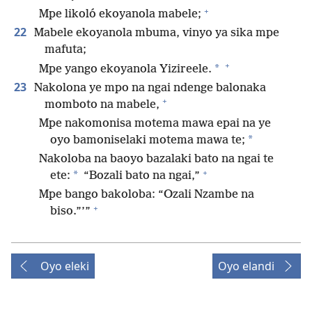
+
Mpe likoló ekoyanola mabele;
22
Mabele ekoyanola mbuma, vinyo ya sika mpe
mafuta;
+
*
Mpe yango ekoyanola Yizireele.
23
Nakolona ye mpo na ngai ndenge balonaka
+
momboto na mabele,
Mpe nakomonisa motema mawa epai na ye
*
oyo bamoniselaki motema mawa te;
Nakoloba na baoyo bazalaki bato na ngai te
+
*
ete:
“Bozali bato na ngai,”
Mpe bango bakoloba: “Ozali Nzambe na
+
biso.”’”
Oyo eleki
Oyo elandi