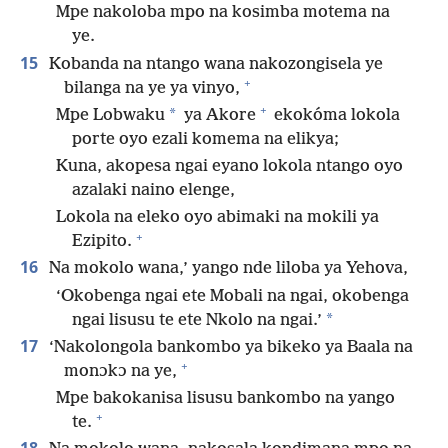
Mpe nakoloba mpo na kosimba motema na
ye.
15
Kobanda na ntango wana nakozongisela ye
+
bilanga na ye ya vinyo,
+
*
Mpe Lobwaku
ya Akore
ekokóma lokola
porte oyo ezali komema na elikya;
Kuna, akopesa ngai eyano lokola ntango oyo
azalaki naino elenge,
Lokola na eleko oyo abimaki na mokili ya
+
Ezipito.
16
Na mokolo wana,’ yango nde liloba ya Yehova,
‘Okobenga ngai ete Mobali na ngai, okobenga
*
ngai lisusu te ete Nkolo na ngai.’
17
‘Nakolongola bankombo ya bikeko ya Baala na
+
monɔkɔ na ye,
Mpe bakokanisa lisusu bankombo na yango
+
te.