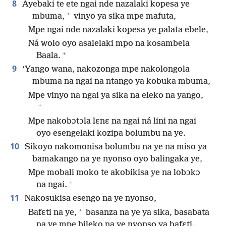
8
Ayebaki te ete ngai nde nazalaki kopesa ye
+
mbuma,
vinyo ya sika mpe mafuta,
Mpe ngai nde nazalaki kopesa ye palata ebele,
Ná wolo oyo asalelaki mpo na kosambela
+
Baala.
9
‘Yango wana, nakozonga mpe nakolongola
mbuma na ngai na ntango ya kobuka mbuma,
Mpe vinyo na ngai ya sika na eleko na yango,
+
Mpe nakobɔtɔla lɛnɛ na ngai ná lini na ngai
oyo esengelaki kozipa bolumbu na ye.
10
Sikoyo nakomonisa bolumbu na ye na miso ya
bamakango na ye nyonso oyo balingaka ye,
Mpe mobali moko te akobikisa ye na lobɔkɔ
+
na ngai.
11
Nakosukisa esengo na ye nyonso,
+
Bafɛti na ye,
basanza na ye ya sika, basabata
na ye mpe bileko na ye nyonso ya bafɛti.