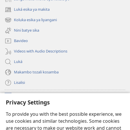
Luká esika ya makita
(fungolá
fenɛtrɛ
Koluka esika ya liyangani
(fungolá
mosusu)
fenɛtrɛ
Nini batye sika
mosusu)
Bavideo
Videos with Audio Descriptions
Luká
Makambo tozali kosamba
Lisalisi
Makabo
(fungolá
Privacy Settings
fenɛtrɛ
mosusu)
Watchtower Mikanda oyo ezali na Internet
To provide you with the best possible experience, we
(fungolá
use cookies and similar technologies. Some cookies
fenɛtrɛ
®
JW Hub
mosusu)
are necessary to make our website work and cannot
(fungolá