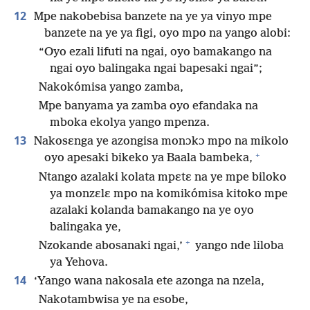
12
Mpe nakobebisa banzete na ye ya vinyo mpe
banzete na ye ya figi, oyo mpo na yango alobi:
“Oyo ezali lifuti na ngai, oyo bamakango na
ngai oyo balingaka ngai bapesaki ngai”;
Nakokómisa yango zamba,
Mpe banyama ya zamba oyo efandaka na
mboka ekolya yango mpenza.
13
Nakosɛnga ye azongisa monɔkɔ mpo na mikolo
+
oyo apesaki bikeko ya Baala bambeka,
Ntango azalaki kolata mpɛtɛ na ye mpe biloko
ya monzɛlɛ mpo na komikómisa kitoko mpe
azalaki kolanda bamakango na ye oyo
balingaka ye,
+
Nzokande abosanaki ngai,’
yango nde liloba
ya Yehova.
14
‘Yango wana nakosala ete azonga na nzela,
Nakotambwisa ye na esobe,