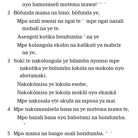
+
*
oyo bamoniseli motema mawa!’
2
Bófunda mama na bino; bófunda ye,
+
Mpo azali mwasi na ngai te
mpe ngai nazali
mobali na ye te.
*
Asengeli kotika bondumba
na ye
Mpe kolongola ekobo na katikati ya mabɛlɛ
na ye,
3
Soki te nakolongola ye bilamba nyonso mpe
nakotika ye bolumbu lokola na mokolo oyo
abotamaki.
Nakokómisa ye lokola esobe,
Nakokómisa ye lokola mokili oyo ekauká
Mpe nakosala ete akufa na mposa ya mai.
4
Mpe nakomonisela bana na ye motema mawa te,
Mpo bazali bana oyo babotami na bondumba.
*
+
5
*
Mpo mama na bango asali bondumba.