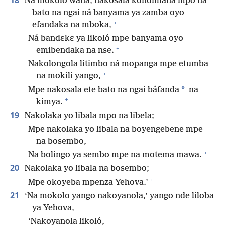
18
Na mokolo wana, nakosala kondimana mpo na
bato na ngai ná banyama ya zamba oyo
+
efandaka na mboka,
Ná bandɛkɛ ya likoló mpe banyama oyo
+
emibendaka na nse.
Nakolongola litimbo ná mopanga mpe etumba
+
na mokili yango,
*
Mpe nakosala ete bato na ngai báfanda
na
+
kimya.
19
Nakolaka yo libala mpo na libela;
Mpe nakolaka yo libala na boyengebene mpe
na bosembo,
+
Na bolingo ya sembo mpe na motema mawa.
20
Nakolaka yo libala na bosembo;
+
Mpe okoyeba mpenza Yehova.’
21
‘Na mokolo yango nakoyanola,’ yango nde liloba
ya Yehova,
‘Nakoyanola likoló,