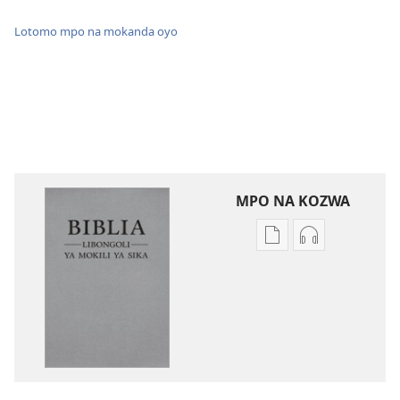
Lotomo mpo na mokanda oyo
MPO NA KOZWA
Ndenge
Ndenge
ya
ya
kozwa
kozwa
mikanda
biloko
Biblia
ya
—
koyoka
Libongoli
Biblia
ya
—