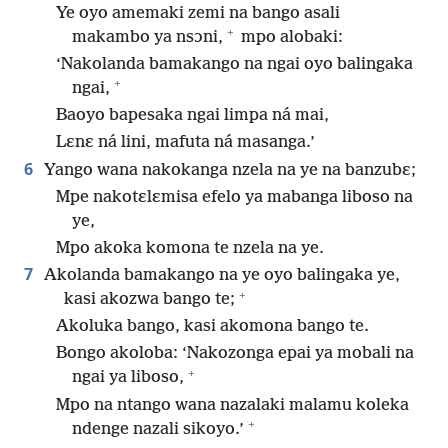
Ye oyo amemaki zemi na bango asali
+
makambo ya nsɔni,
mpo alobaki:
‘Nakolanda bamakango na ngai oyo balingaka
+
ngai,
Baoyo bapesaka ngai limpa ná mai,
Lɛnɛ ná lini, mafuta ná masanga.’
6
Yango wana nakokanga nzela na ye na banzubɛ;
Mpe nakotɛlɛmisa efelo ya mabanga liboso na
ye,
Mpo akoka komona te nzela na ye.
7
Akolanda bamakango na ye oyo balingaka ye,
+
kasi akozwa bango te;
Akoluka bango, kasi akomona bango te.
Bongo akoloba: ‘Nakozonga epai ya mobali na
+
ngai ya liboso,
Mpo na ntango wana nazalaki malamu koleka
+
ndenge nazali sikoyo.’