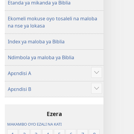
na
Etanda ya mikanda ya Biblia
2023)
Ekomeli mokuse oyo tosaleli na maloba
na nse ya lokasa
Index ya maloba ya Biblia
Ndimbola ya maloba ya Biblia
Apɛndisi A
Show
more
Apɛndisi B
Show
more
Ezera
MAKAMBO OYO EZALI NA KATI