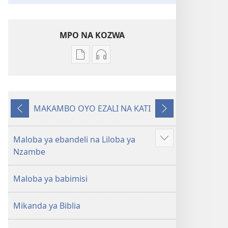
MPO NA KOZWA
Ndenge
Ndenge
ya
ya
kozwa
kozwa
mikanda
biloko
MAKAMBO OYO EZALI NA KATI
Biblia
ya
Oyo
Oyo
—
koyoka
eleki
elandi
Libongoli
Biblia
Maloba ya ebandeli na Liloba ya
Show
ya
—
Nzambe
more
Mokili
Libongoli
ya
ya
Maloba ya babimisi
Sika
Mokili
(Ebongisami
ya
Mikanda ya Biblia
na
Sika
2023)
(Ebongisami