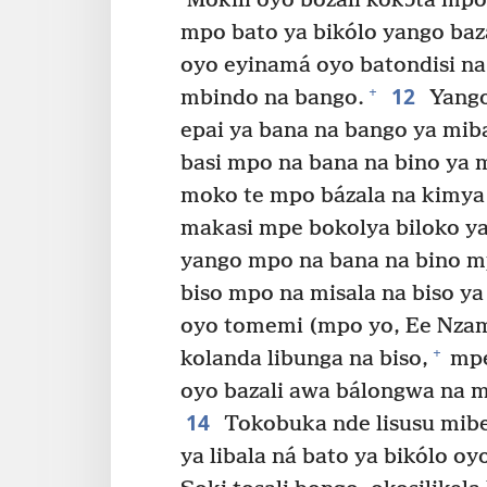
‘Mokili oyo bozali kokɔta mp
mpo bato ya bikólo yango baz
oyo eyinamá oyo batondisi na
12
+
mbindo na bango.
Yango
epai ya bana na bango ya mib
basi mpo na bana na bino ya m
moko te mpo bázala na kimy
makasi mpe bokolya biloko y
yango mpo na bana na bino mp
biso mpo na misala na biso
oyo tomemi (mpo yo, Ee Nzamb
+
kolanda libunga na biso,
mpe
oyo bazali awa bálongwa na 
14
Tokobuka nde lisusu mib
ya libala ná bato ya bikólo 