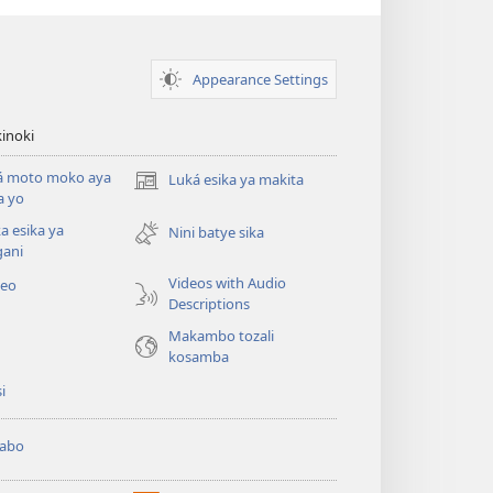
Appearance Settings
inoki
á moto moko aya
Luká esika ya makita
(fungolá
a yo
fenɛtrɛ
a esika ya
mosusu)
Nini batye sika
gani
Videos with Audio
deo
Descriptions
Makambo tozali
kosamba
si
abo