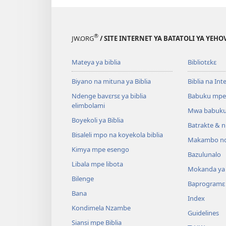
®
JW.ORG
/ SITE INTERNET YA BATATOLI YA YEHO
Mateya ya biblia
Bibliotɛkɛ
Biyano na mituna ya Biblia
Biblia na Int
Ndenge bavɛrsɛ ya biblia
Babuku mpe
elimbolami
Mwa babuku
Boyekoli ya Biblia
Batrakte & n
Bisaleli mpo na koyekola biblia
Makambo nd
Kimya mpe esengo
Bazulunalo
Libala mpe libota
Mokanda ya l
Bilenge
Baprogramɛ
Bana
Index
Kondimela Nzambe
Guidelines
Siansi mpe Biblia