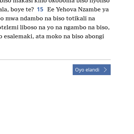
a biso makasi kino okoboma biso nyonso
15
la, boye te?
Ee Yehova Nzambe ya
 mwa ndambo na biso totikali na
totɛlɛmi liboso na yo na ngambo na biso,
 esalemaki, ata moko na biso abongi
Oyo elandi