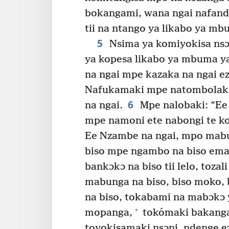
bokangami, wana ngai nafand
tii na ntango ya likabo ya m
5
Nsima ya komiyokisa nsɔ
ya kopesa likabo ya mbuma 
na ngai mpe kazaka na ngai e
Nafukamaki mpe natombolaki
6
na ngai.
Mpe nalobaki: “Ee
mpe namoni ete nabongi te ko
Ee Nzambe na ngai, mpo mabu
biso mpe ngambo na biso emati
bankɔkɔ na biso tii lelo, toz
mabunga na biso, biso moko,
na biso, tokabami na mabɔkɔ 
+
mopanga,
tokómaki bakang
toyokisamaki nsɔni, ndenge eza