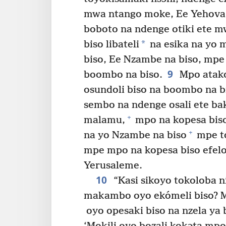
mwa ntango moke, Ee Yehova 
boboto na ndenge otiki ete 
*
biso libateli
na esika na yo 
biso, Ee Nzambe na biso, mpe
9
boombo na biso.
Mpo atako
osundoli biso na boombo na bi
sembo na ndenge osali ete ba
+
malamu,
mpo na kopesa biso
+
na yo Nzambe na biso
mpe tó
mpe mpo na kopesa biso efel
Yerusaleme.
10
“Kasi sikoyo tokoloba n
makambo oyo ekómeli biso? M
oyo opesaki biso na nzela ya b