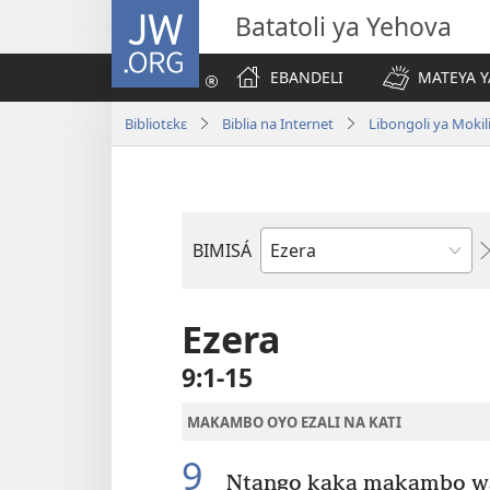
JW.ORG
Batatoli ya Yehova
EBANDELI
MATEYA Y
Bibliotɛkɛ
Biblia na Internet
Libongoli ya Mokili
BIMISÁ
Mokanda
ya
Biblia
Ezera
9:1-15
MAKAMBO OYO EZALI NA KATI
9
Ntango kaka makambo wa