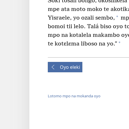
Soki tosali bongo, okosilikel
mpe ata moto moko te akotika
+
Yisraele, yo ozali sembo,
mpo
bomoi tii lelo. Talá biso oyo 
mpo na kotalela makambo oyo
+
te kotɛlɛma liboso na yo.”
Oyo eleki
Lotomo mpo na mokanda oyo