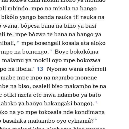
o na kozwa ezali mokili moko ya mbindo
ali mbindo, mpo na misala na bango
 bikólo yango banda nsuka tii nsuka na
 wana, bópesa bana na bino ya basi
ali te, mpe bózwa te bana na bango ya
+
ibali,
mpe bosengeli kosala ata eloko
+
a mpe na bomɛngo.
Boye bokokóma
a malamu ya mokili oyo mpe bokozwa
13
o na libela.’
Nyonso wana ekómeli
 ya mabe mpe mpo na ngambo monene
e na biso, osaleli biso makambo te na
 otiki nzela ete mwa ndambo ya bato
+
mabɔkɔ ya baoyo bakangaki bango).
eko na yo mpe tokosala nde kondimana
+
oyo basalaka makambo oyo eyinamá?