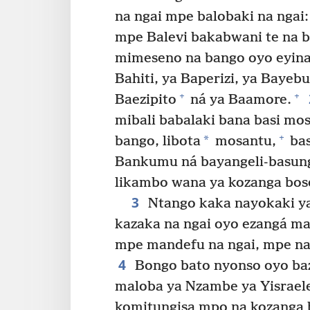
na ngai mpe balobaki na ngai
mpe Balevi bakabwani te na 
mimeseno na bango oyo eyin
Bahiti, ya Baperizi, ya Baye
+
+
Baezipito
ná ya Baamore.
mibali babalaki bana basi mos
+
*
bango, libota
mosantu,
bas
Bankumu ná bayangeli-basungi
likambo wana ya kozanga bo
3
Ntango kaka nayokaki ya
kazaka na ngai oyo ezangá ma
mpe mandefu na ngai, mpe na
4
Bongo bato nyonso oyo baz
maloba ya Nzambe ya Yisraele
komitungisa mpo na kozanga 