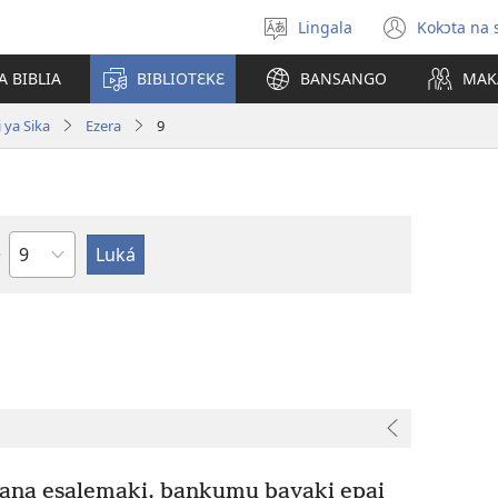
Lingala
Kokɔta na 
Poná
(fungo
monɔkɔ
fenɛtr
A BIBLIA
BIBLIOTƐKƐ
BANSANGO
MAK
mosus
 ya Sika
Ezera
9
Mokapo
na esalemaki, bankumu bayaki epai