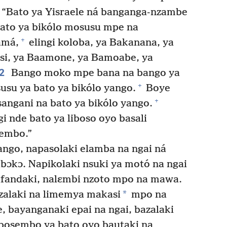
: “Bato ya Yisraele ná banganga-nzambe
bato ya bikólo mosusu mpe na
+
amá,
elingi koloba, ya Bakanana, ya
busi, ya Baamone, ya Bamoabe, ya
2
Bango moko mpe bana na bango ya
+
usu ya bato ya bikólo yango.
Boye
+
angani na bato ya bikólo yango.
 nde bato ya liboso oyo basali
sembo.”
ngo, napasolaki elamba na ngai ná
bɔkɔ. Napikolaki nsuki ya motó na ngai
fandaki, nalɛmbi nzoto mpo na mawa.
*
alaki na limemya makasi
mpo na
, bayanganaki epai na ngai, bazalaki
bosembo ya bato oyo bautaki na