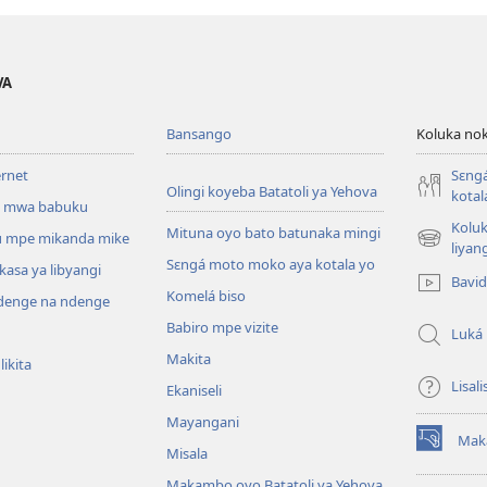
VA
Bansango
Koluka nok
ernet
Sɛng
Olingi koyeba Batatoli ya Yehova
kotal
 mwa babuku
Koluk
Mituna oyo bato batunaka mingi
 mpe mikanda mike
(fungolá
liyan
Sɛngá moto moko aya kotala yo
fenɛtrɛ
kasa ya libyangi
Bavi
mosusu)
Komelá biso
enge na ndenge
Babiro mpe vizite
Luká
Makita
ikita
Lisali
Ekaniseli
Mayangani
Mak
(fungolá
Misala
fenɛtrɛ
Makambo oyo Batatoli ya Yehova