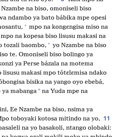
Nzambe na biso, omoniseli biso
mwa ndambo ya bato bábika mpe opesi
+
mosantu,
mpo na kongɛngisa miso na
 mpo na kopesa biso lisusu makasi na
+
 tozali baombo,
yo Nzambe na biso
so te. Omoniseli biso bolingo ya
konzi ya Perse bázala na motema
 lisusu makasi mpo tótɛlɛmisa ndako
bongisa bisika na yango oyo ebebá,
*
o ya mabanga
na Yuda mpe na
ini, Ee Nzambe na biso, nsima ya
11
po toboyaki kotosa mitindo na yo,
asaleli na yo basakoli, ntango olobaki: