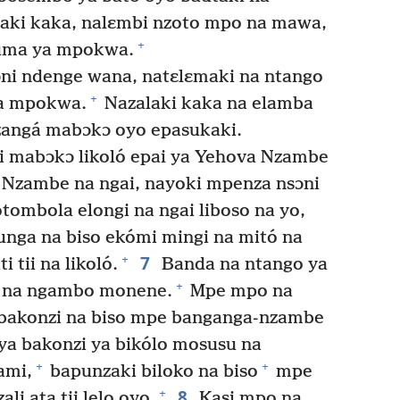
aki kaka, nalɛmbi nzoto mpo na mawa,
+
buma ya mpokwa.
ni ndenge wana, natɛlɛmaki na ntango
+
ya mpokwa.
Nazalaki kaka na elamba
zangá mabɔkɔ oyo epasukaki.
 mabɔkɔ likoló epai ya Yehova Nzambe
 Nzambe na ngai, nayoki mpenza nsɔni
tombola elongi na ngai liboso na yo,
nga na biso ekómi mingi na mitó na
7
+
 tii na likoló.
Banda na ntango ya
+
ali na ngambo monene.
Mpe mpo na
 bakonzi na biso mpe banganga-nzambe
ya bakonzi ya bikólo mosusu na
+
+
ami,
bapunzaki biloko na biso
mpe
8
+
li ata tii lelo oyo.
Kasi mpo na