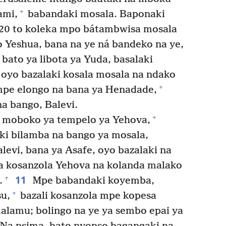
+
ami,
babandaki mosala. Baponaki
 20 to koleka mpo bátambwisa mosala
Yeshua, bana na ye ná bandeko na ye,
bato ya libota ya Yuda, basalaki
oyo bazalaki kosala mosala na ndako
+
mpe elongo na bana ya Henadade,
a bango, Balevi.
+
 moboko ya tempelo ya Yehova,
ki bilamba na bango ya mosala,
evi, bana ya Asafe, oyo bazalaki na
a kosanzola Yehova na kolanda malako
11
+
.
Mpe babandaki koyemba,
+
u,
bazali kosanzola mpe kopesa
alamu; bolingo na ye ya sembo epai ya