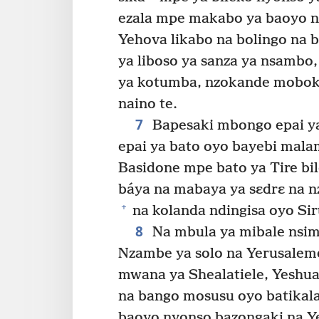
ezala mpe makabo ya baoyo n
Yehova likabo na bolingo na 
ya liboso ya sanza ya nsambo,
ya kotumba, nzokande mobok
naino te.
7
Bapesaki mbongo epai y
epai ya bato oyo bayebi mala
Basidone mpe bato ya Tire bi
báya na mabaya ya sɛdrɛ na nz
+
na kolanda ndingisa oyo Sir
8
Na mbula ya mibale nsim
Nzambe ya solo na Yerusaleme
mwana ya Shealatiele, Yesh
na bango mosusu oyo batikal
baoyo nyonso bazongaki na Y