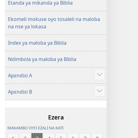
na
Etanda ya mikanda ya Biblia
2023)
Ekomeli mokuse oyo tosaleli na maloba
na nse ya lokasa
Index ya maloba ya Biblia
Ndimbola ya maloba ya Biblia
Apɛndisi A
Show
more
Apɛndisi B
Show
more
Ezera
MAKAMBO OYO EZALI NA KATI