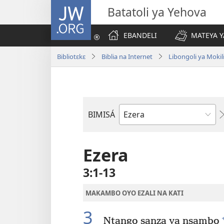
JW.ORG
Batatoli ya Yehova
EBANDELI
MATEYA Y
Bibliotɛkɛ
Biblia na Internet
Libongoli ya Mokili
BIMISÁ
Mokanda
ya
Biblia
Ezera
3:1-13
MAKAMBO OYO EZALI NA KATI
3
Ntango sanza ya nsambo