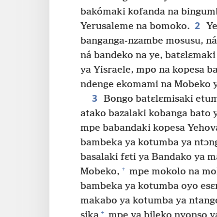
bakómaki kofanda na bingumb
2
Yerusaleme na bomoko.
Ye
banganga-nzambe mosusu, ná
ná bandeko na ye, batɛlɛmak
ya Yisraele, mpo na kopesa b
ndenge ekomami na Mobeko y
3
Bongo batɛlɛmisaki etumb
atako bazalaki kobanga bato 
mpe babandaki kopesa Yehova
bambeka ya kotumba ya ntɔn
basalaki fɛti ya Bandako ya ma
+
Mobeko,
mpe mokolo na mok
bambeka ya kotumba oyo esɛ
makabo ya kotumba ya ntang
+
sika
mpe ya bileko nyonso ya