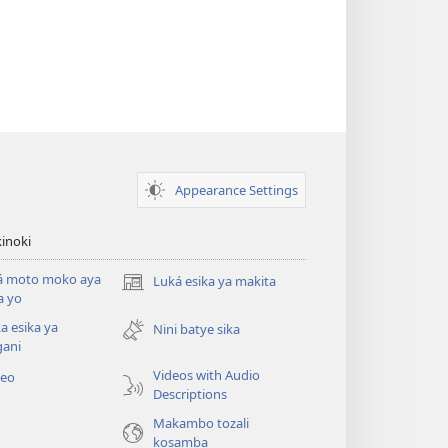
Appearance Settings
inoki
á moto moko aya
Luká esika ya makita
(fungolá
a yo
fenɛtrɛ
a esika ya
mosusu)
Nini batye sika
gani
Videos with Audio
deo
Descriptions
Makambo tozali
kosamba