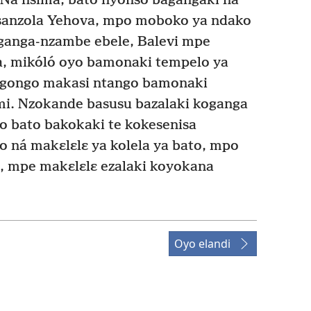
Na nsima, bato nyonso bagangaki na
anzola Yehova, mpo moboko ya ndako
anga-nzambe ebele, Balevi mpe
, mikóló oyo bamonaki tempelo ya
ngongo makasi ntango bamonaki
i. Nzokande basusu bazalaki koganga
 bato bakokaki te kokesenisa
o ná makɛlɛlɛ ya kolela ya bato, mpo
, mpe makɛlɛlɛ ezalaki koyokana
Oyo elandi