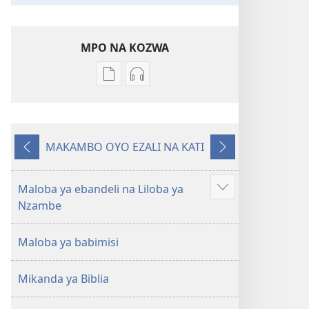
MPO NA KOZWA
Ndenge
Ndenge
ya
ya
kozwa
kozwa
mikanda
biloko
MAKAMBO OYO EZALI NA KATI
Biblia
ya
Oyo
Oyo
—
koyoka
eleki
elandi
Libongoli
Biblia
Maloba ya ebandeli na Liloba ya
Show
ya
—
Nzambe
more
Mokili
Libongoli
ya
ya
Maloba ya babimisi
Sika
Mokili
(Ebongisami
ya
Mikanda ya Biblia
na
Sika
2023)
(Ebongisami