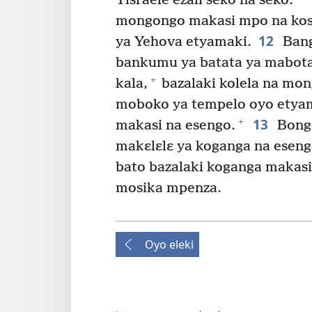
Yisraele ezali seko na seko.”
mongongo makasi mpo na kos
12
ya Yehova etyamaki.
Bang
bankumu ya batata ya mabota
+
kala,
bazalaki kolela na mo
moboko ya tempelo oyo etyam
13
+
makasi na esengo.
Bongo
makɛlɛlɛ ya koganga na eseng
bato bazalaki koganga makasi
mosika mpenza.
Oyo eleki