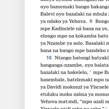
oyo bamemaki bango bakang
Balevi oyo bazalaki na mbula
9
ya ndako ya Yehova.
Bongo 
mpe Kadimiele ná bana na ye, 
elongo mpo na kokamba bato 
ya Nzambe ya solo. Basalaki 
bana na bango mpe bandeko n
10
Ntango batongi batyaki
banganga-nzambe, oyo balata
+
bazalaki na bakelelo,
mpe Bal
basɛmbalɛ, batɛlɛmaki mpo n
ya Davidi mokonzi ya Yisraele
etuluku moko nsima ya mosus
Yehova matɔndi, “mpo azali m
+