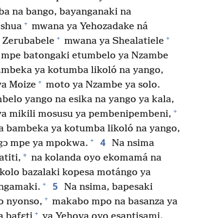
a na bango, bayanganaki na
+
shua
mwana ya Yehozadake ná
+
+
 Zerubabele
mwana ya Shealatiele
i mpe batongaki etumbelo ya Nzambe
ambeka ya kotumba likoló na yango,
+
a Moize
moto ya Nzambe ya solo.
elo yango na esika na yango ya kala,
+
ya mikili mosusu ya pembenipembeni,
 bambeka ya kotumba likoló na yango,
4
+
gɔ mpe ya mpokwa.
Na nsima
*
titi,
na kolanda oyo ekomamá na
olo bazalaki kopesa motángo ya
5
+
ngamaki.
Na nsima, bapesaki
+
o nyonso,
makabo mpo na basanza ya
+
 bafɛti
ya Yehova oyo esantisami,