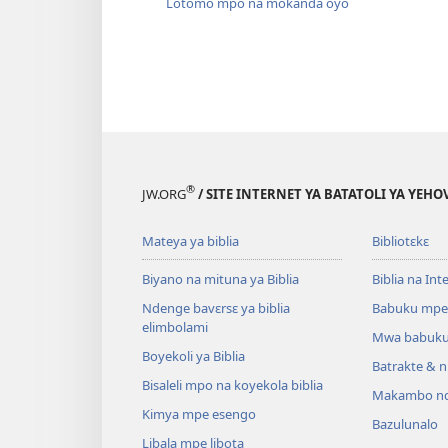
Lotomo mpo na mokanda oyo
®
JW.ORG
/ SITE INTERNET YA BATATOLI YA YEHO
Mateya ya biblia
Bibliotɛkɛ
Biyano na mituna ya Biblia
Biblia na Int
Ndenge bavɛrsɛ ya biblia
Babuku mpe
elimbolami
Mwa babuku
Boyekoli ya Biblia
Batrakte & n
Bisaleli mpo na koyekola biblia
Makambo nd
Kimya mpe esengo
Bazulunalo
Libala mpe libota