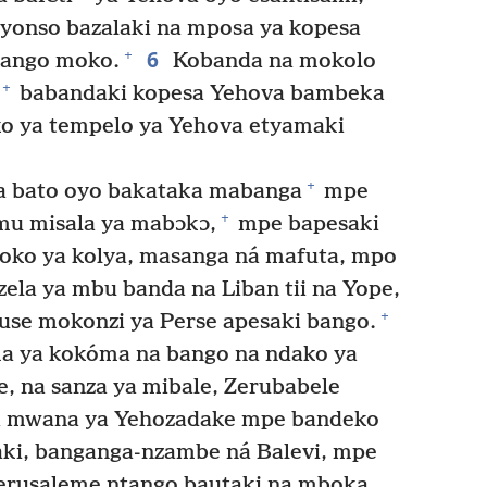
yonso bazalaki na mposa ya kopesa
6
+
bango moko.
Kobanda na mokolo
+
babandaki kopesa Yehova bambeka
o ya tempelo ya Yehova etyamaki
+
a bato oyo bakataka mabanga
mpe
+
mu misala ya mabɔkɔ,
mpe bapesaki
loko ya kolya, masanga ná mafuta, mpo
ela ya mbu banda na Liban tii na Yope,
+
use mokonzi ya Perse apesaki bango.
a ya kokóma na bango na ndako ya
, na sanza ya mibale, Zerubabele
ua mwana ya Yehozadake mpe bandeko
aki, banganga-nzambe ná Balevi, mpe
erusaleme ntango bautaki na mboka