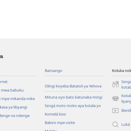
VA
Bansango
Koluka nok
ernet
Sɛng
Olingi koyeba Batatoli ya Yehova
kotal
 mwa babuku
Koluk
Mituna oyo bato batunaka mingi
 mpe mikanda mike
(fungolá
liyan
Sɛngá moto moko aya kotala yo
fenɛtrɛ
kasa ya libyangi
Bavi
mosusu)
Komelá biso
enge na ndenge
Babiro mpe vizite
Luká
Makita