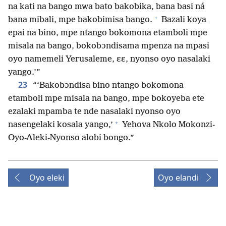
na kati na bango mwa bato bakobika, bana basi ná
+
bana mibali, mpe bakobimisa bango.
Bazali koya
epai na bino, mpe ntango bokomona etamboli mpe
misala na bango, bokobɔndisama mpenza na mpasi
oyo namemeli Yerusaleme, ɛɛ, nyonso oyo nasalaki
yango.’”
23
“‘Bakobɔndisa bino ntango bokomona
etamboli mpe misala na bango, mpe bokoyeba ete
ezalaki mpamba te nde nasalaki nyonso oyo
+
nasengelaki kosala yango,’
Yehova Nkolo Mokonzi-
Oyo-Aleki-Nyonso alobi bongo.”
Oyo eleki
Oyo elandi