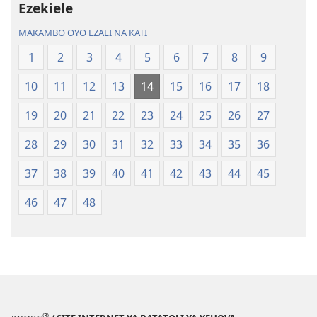
Ezekiele
ya
ya
Sika
Mokili
MAKAMBO OYO EZALI NA KATI
(Ebongisami
ya
1
2
3
4
5
6
7
8
9
na
Sika
2023)
(Ebongisami
10
11
12
13
14
15
16
17
18
na
2023)
19
20
21
22
23
24
25
26
27
28
29
30
31
32
33
34
35
36
37
38
39
40
41
42
43
44
45
46
47
48
®