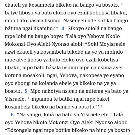
*
ekateli ya kosambela bikeko na bango ya bosɔtɔ,
batye liboso ya bato eloko oyo ezali kobɛtisa libaku,
mpo bato básala lisumu. Nasengeli nde kotika bango
+
4
bátuna ngai likambo?
Sikoyo sololá na bango
mpe lobá na bango boye: ‘Talá oyo Yehova Nkolo
Mokonzi-Oyo-Aleki-Nyonso alobi: “Soki Moyisraele
azwi ekateli ya kosambela bikeko na ye ya mbindo
mpe atye liboso ya bato eloko oyo ezali kobɛtisa
libaku, mpo bato básala lisumu mpe na nsima ayei
kotuna mosakoli, ngai, Yehova, nakopesa ye eyano
oyo ebongi na kolanda ebele ya bikeko na ye ya
5
bosɔtɔ.
Mpo nakotya nsɔmɔ na mitema ya bato ya
*
Yisraele,
mpamba te batiki ngai mpe bakei
+
kosambela bikeko na bango ya bosɔtɔ.”’
6
“Na yango, lobá na bato ya Yisraele ete: ‘Talá
oyo Yehova Nkolo Mokonzi-Oyo-Aleki-Nyonso alobi:
“Bózongela ngai mpe bótika bikeko na bino ya bosɔtɔ