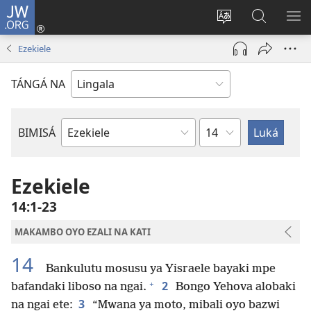
JW.ORG
Kokɔta
na
Tyá
Luká
BI
site
monɔkɔ
JW.ORG
ME
Ezekiele
(fungolá
mosusu
fenɛtrɛ
TÁNGÁ NA
mosusu)
Mokapo
BIMISÁ
Mokanda
ya
Biblia
Ezekiele
14:1-23
MAKAMBO OYO EZALI NA KATI
14
Bankulutu mosusu ya Yisraele bayaki mpe
+
2
bafandaki liboso na ngai.
Bongo Yehova alobaki
3
na ngai ete:
“Mwana ya moto, mibali oyo bazwi