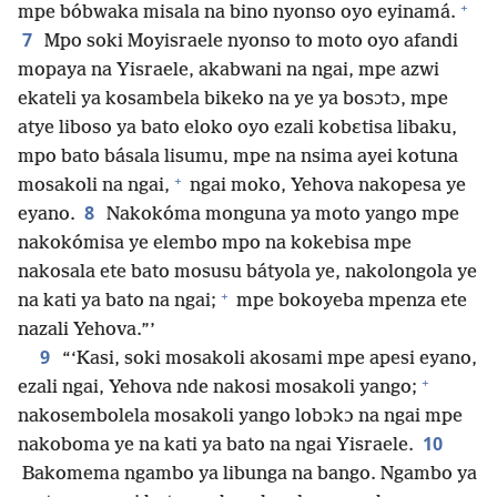
+
mpe bóbwaka misala na bino nyonso oyo eyinamá.
7
Mpo soki Moyisraele nyonso to moto oyo afandi
mopaya na Yisraele, akabwani na ngai, mpe azwi
ekateli ya kosambela bikeko na ye ya bosɔtɔ, mpe
atye liboso ya bato eloko oyo ezali kobɛtisa libaku,
mpo bato básala lisumu, mpe na nsima ayei kotuna
+
mosakoli na ngai,
ngai moko, Yehova nakopesa ye
8
eyano.
Nakokóma monguna ya moto yango mpe
nakokómisa ye elembo mpo na kokebisa mpe
nakosala ete bato mosusu bátyola ye, nakolongola ye
+
na kati ya bato na ngai;
mpe bokoyeba mpenza ete
nazali Yehova.”’
9
“‘Kasi, soki mosakoli akosami mpe apesi eyano,
+
ezali ngai, Yehova nde nakosi mosakoli yango;
nakosembolela mosakoli yango lobɔkɔ na ngai mpe
10
nakoboma ye na kati ya bato na ngai Yisraele.
Bakomema ngambo ya libunga na bango. Ngambo ya