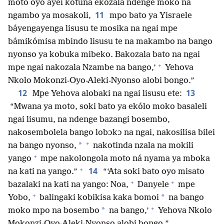
moto oyo ayei kotuna ekozala ndenge moko na
11
ngambo ya mosakoli,
mpo bato ya Yisraele
báyengayenga lisusu te mosika na ngai mpe
bámikómisa mbindo lisusu te na makambo na bango
nyonso ya kobuka mibeko. Bakozala bato na ngai
+
mpe ngai nakozala Nzambe na bango,’
Yehova
Nkolo Mokonzi-Oyo-Aleki-Nyonso alobi bongo.”
12
13
Mpe Yehova alobaki na ngai lisusu ete:
“Mwana ya moto, soki bato ya ekólo moko basaleli
ngai lisumu, na ndenge bazangi bosembo,
nakosembolela bango lobɔkɔ na ngai, nakosilisa bilei
+
*
na bango nyonso,
nakotinda nzala na mokili
+
yango
mpe nakolongola moto ná nyama ya mboka
+
14
na kati na yango.”
“‘Ata soki bato oyo misato
+
+
bazalaki na kati na yango: Noa,
Danyele
mpe
+
*
Yobo,
balingaki kobikisa kaka bomoi
na bango
+
*
moko mpo na bosembo
na bango,’
Yehova Nkolo
Mokonzi-Oyo-Aleki-Nyonso alobi bongo.”