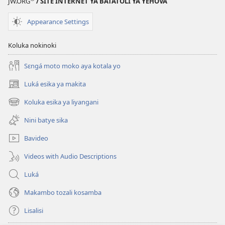
JW.ORG
/ SITE INTERNET YA BATATOLI YA YEHOVA
Appearance Settings
Koluka nokinoki
Sɛngá moto moko aya kotala yo
Luká esika ya makita
(fungolá
fenɛtrɛ
Koluka esika ya liyangani
(fungolá
mosusu)
fenɛtrɛ
Nini batye sika
mosusu)
Bavideo
Videos with Audio Descriptions
Luká
Makambo tozali kosamba
Lisalisi