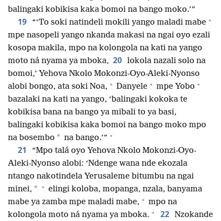
balingaki kobikisa kaka bomoi na bango moko.’”
+
19
“‘To soki natindeli mokili yango maladi mabe
mpe nasopeli yango nkanda makasi na ngai oyo ezali
kosopa makila, mpo na kolongola na kati na yango
20
moto ná nyama ya mboka,
lokola nazali solo na
bomoi,’ Yehova Nkolo Mokonzi-Oyo-Aleki-Nyonso
+
+
+
alobi bongo, ata soki Noa,
Danyele
mpe Yobo
bazalaki na kati na yango, ‘balingaki kokoka te
kobikisa bana na bango ya mibali to ya basi,
balingaki kobikisa kaka bomoi na bango moko mpo
+
*
na bosembo
na bango.’”
21
“Mpo talá oyo Yehova Nkolo Mokonzi-Oyo-
Aleki-Nyonso alobi: ‘Ndenge wana nde ekozala
ntango nakotindela Yerusaleme bitumbu na ngai
+
*
minei,
elingi koloba, mopanga, nzala, banyama
+
mabe ya zamba mpe maladi mabe,
mpo na
+
22
kolongola moto ná nyama ya mboka.
Nzokande