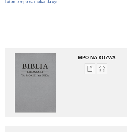
Lotomo mpo na mokanda oyo
MPO NA KOZWA
Ndenge
Ndenge
ya
ya
kozwa
kozwa
mikanda
biloko
Biblia
ya
—
koyoka
Libongoli
Biblia
ya
—
Mokili
Libongoli