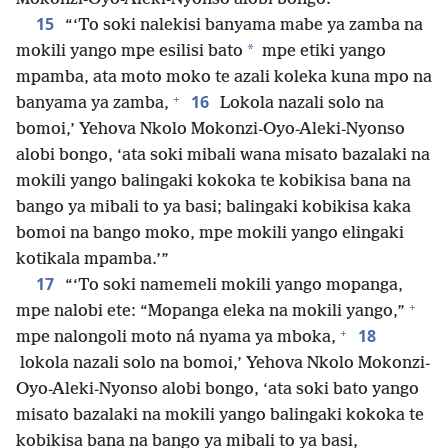
15
“‘To soki nalekisi banyama mabe ya zamba na
*
mokili yango mpe esilisi bato
mpe etiki yango
mpamba, ata moto moko te azali koleka kuna mpo na
+
16
banyama ya zamba,
Lokola nazali solo na
bomoi,’ Yehova Nkolo Mokonzi-Oyo-Aleki-Nyonso
alobi bongo, ‘ata soki mibali wana misato bazalaki na
mokili yango balingaki kokoka te kobikisa bana na
bango ya mibali to ya basi; balingaki kobikisa kaka
bomoi na bango moko, mpe mokili yango elingaki
kotikala mpamba.’”
17
“‘To soki namemeli mokili yango mopanga,
+
mpe nalobi ete: “Mopanga eleka na mokili yango,”
+
18
mpe nalongoli moto ná nyama ya mboka,
lokola nazali solo na bomoi,’ Yehova Nkolo Mokonzi-
Oyo-Aleki-Nyonso alobi bongo, ‘ata soki bato yango
misato bazalaki na mokili yango balingaki kokoka te
kobikisa bana na bango ya mibali to ya basi,