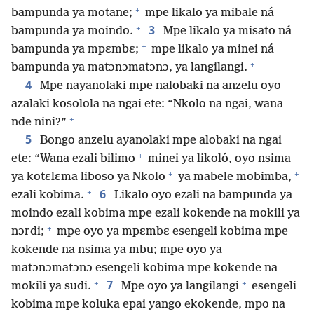
+
bampunda ya motane;
mpe likalo ya mibale ná
+
3
bampunda ya moindo.
Mpe likalo ya misato ná
+
bampunda ya mpɛmbɛ;
mpe likalo ya minei ná
+
bampunda ya matɔnɔmatɔnɔ, ya langilangi.
4
Mpe nayanolaki mpe nalobaki na anzelu oyo
azalaki kosolola na ngai ete: “Nkolo na ngai, wana
+
nde nini?”
5
Bongo anzelu ayanolaki mpe alobaki na ngai
+
ete: “Wana ezali bilimo
minei ya likoló, oyo nsima
+
+
ya kotɛlɛma liboso ya Nkolo
ya mabele mobimba,
+
6
ezali kobima.
Likalo oyo ezali na bampunda ya
moindo ezali kobima mpe ezali kokende na mokili ya
+
nɔrdi;
mpe oyo ya mpɛmbɛ esengeli kobima mpe
kokende na nsima ya mbu; mpe oyo ya
matɔnɔmatɔnɔ esengeli kobima mpe kokende na
+
+
7
mokili ya sudi.
Mpe oyo ya langilangi
esengeli
kobima mpe koluka epai yango ekokende, mpo na