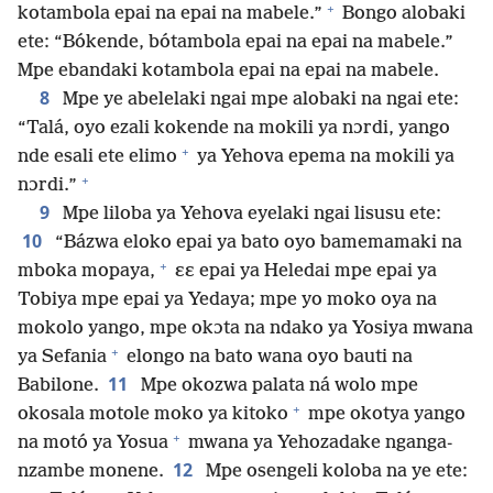
+
kotambola epai na epai na mabele.”
Bongo alobaki
ete: “Bókende, bótambola epai na epai na mabele.”
Mpe ebandaki kotambola epai na epai na mabele.
8
Mpe ye abelelaki ngai mpe alobaki na ngai ete:
“Talá, oyo ezali kokende na mokili ya nɔrdi, yango
+
nde esali ete elimo
ya Yehova epema na mokili ya
+
nɔrdi.”
9
Mpe liloba ya Yehova eyelaki ngai lisusu ete:
10
“Bázwa eloko epai ya bato oyo bamemamaki na
+
mboka mopaya,
ɛɛ epai ya Heledai mpe epai ya
Tobiya mpe epai ya Yedaya; mpe yo moko oya na
mokolo yango, mpe okɔta na ndako ya Yosiya mwana
+
ya Sefania
elongo na bato wana oyo bauti na
11
Babilone.
Mpe okozwa palata ná wolo mpe
+
okosala motole moko ya kitoko
mpe okotya yango
+
na motó ya Yosua
mwana ya Yehozadake nganga-
12
nzambe monene.
Mpe osengeli koloba na ye ete: