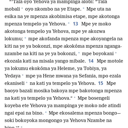
“‘Talá oyo Yehova ya mampinga alobi: “Talá
+
+
mobali
oyo nkombo na ye Etape.
Mpe uta na
esika na ye mpenza akobimisa etape, mpe akotonga
+
13
mpenza tempelo ya Yehova.
Mpe ye moko
akotonga tempelo ya Yehova, mpe ye akozwa
+
lokumu;
mpe akofanda mpenza mpe akoyangela na
kiti na ye ya bokonzi, mpe akokóma mpenza nganga-
+
+
nzambe na kiti na ye ya bokonzi,
mpe boyokani
14
ekozala kati na misala yango mibale.
Mpe motole
ya lokumu ekokóma ya Heleme, ya Tobiya, ya
+
Yedaya
mpe ya Hene mwana ya Sefania, mpo ezala
+
15
ekaniseli
na kati ya tempelo ya Yehova.
Mpe
baoyo bazali mosika bakoya mpe bakotonga mpenza
+
na kati ya tempelo ya Yehova.”
Mpe bosengeli
koyeba ete Yehova ya mampinga ye moko nde atindi
+
ngai epai na bino.
Mpe ekosalema mpenza bongo—
soki bokoyoka mongongo ya Yehova Nzambe na
+