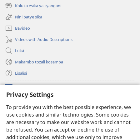
fenɛtrɛ
Koluka esika ya liyangani
(fungolá
mosusu)
fenɛtrɛ
Nini batye sika
mosusu)
Bavideo
Videos with Audio Descriptions
Luká
Makambo tozali kosamba
Lisalisi
Makabo
(fungolá
Privacy Settings
fenɛtrɛ
mosusu)
Watchtower Mikanda oyo ezali na Internet
To provide you with the best possible experience, we
(fungolá
use cookies and similar technologies. Some cookies
fenɛtrɛ
®
JW Hub
mosusu)
are necessary to make our website work and cannot
(fungolá
fenɛtrɛ
be refused. You can accept or decline the use of
®
Programɛ
JW Library
mosusu)
additional cookies, which we use only to improve