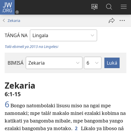
JW.ORG
Kokɔta
na
Tyá
Luká
BI
site
monɔkɔ
JW.ORG
ME
Zekaria
(fungolá
mosusu
fenɛtrɛ
TÁNGÁ NA
mosusu)
Talá ebimeli ya 2013 na Lingelesi
Mokapo
BIMISÁ
Mokanda
ya
Biblia
Zekaria
6:1-15
6
Bongo natombolaki lisusu miso na ngai mpe
namonaki; mpe talá! makalo minei ezalaki kobima na
katikati ya bangomba mibale, mpe bangomba yango
2
ezalaki bangomba ya motako.
Likalo ya liboso ná