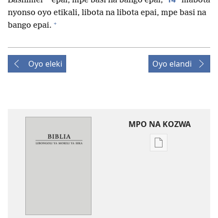
Bashimei
epai, mpe basi na bango epai;
mabota
nyonso oyo etikali, libota na libota epai, mpe basi na
+
bango epai.
Oyo eleki
Oyo elandi
MPO NA KOZWA
Ndenge
ya
kozwa
mikanda
New
World