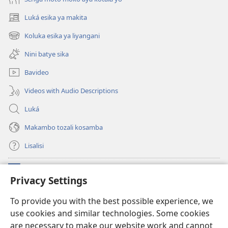
Luká esika ya makita
(fungolá
fenɛtrɛ
Koluka esika ya liyangani
(fungolá
mosusu)
fenɛtrɛ
Nini batye sika
mosusu)
Bavideo
Videos with Audio Descriptions
Luká
Makambo tozali kosamba
Lisalisi
Makabo
(fungolá
Privacy Settings
fenɛtrɛ
mosusu)
Watchtower Mikanda oyo ezali na Internet
To provide you with the best possible experience, we
(fungolá
use cookies and similar technologies. Some cookies
fenɛtrɛ
®
JW Hub
mosusu)
are necessary to make our website work and cannot
(fungolá