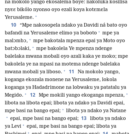
na mokolo yango ekosalema boye: nakoluka kosilisa
nyɛɛ bikólo nyonso oyo ezali koya kotɛmɛla
+
Yerusaleme.
10
“Mpe nakosopela ndako ya Davidi ná bato oyo
+
bafandi na Yerusaleme elimo ya boboto
mpe ya
+
malɔmbɔ,
mpe bakotala mpenza epai ya Moto oyo
+
batɔbɔlaki,
mpe bakolela Ye mpenza ndenge
balelaka mwana mobali oyo azali kaka ye moko; mpe
bakolela ye na mpasi na motema ndenge balelaka
+
11
mwana mobali ya liboso.
Na mokolo yango,
koganga ekozala monene na Yerusaleme, lokola
koganga ya Hadadrimone na lobwaku ya patatalu ya
+
+
12
Megido.
Mpe mokili yango ekoganga mpenza,
libota na libota epai; libota ya ndako ya Davidi epai,
+
mpe basi na bango epai;
libota ya ndako ya Natane
+
13
epai, mpe basi na bango epai;
libota ya ndako
+
ya Levi
epai, mpe basi na bango epai; libota ya
+
14