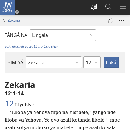
JW.ORG
Kokɔta
na
Tyá
Luká
BI
site
monɔkɔ
JW.ORG
ME
Zekaria
(fungolá
mosusu
fenɛtrɛ
TÁNGÁ NA
mosusu)
Talá ebimeli ya 2013 na Lingelesi
Mokapo
BIMISÁ
Mokanda
ya
Biblia
Zekaria
12:1-14
12
Liyebisi:
“Liloba ya Yehova mpo na Yisraele,” yango nde
+
liloba ya Yehova, Ye oyo azali kotanda likoló
mpe
+
azali kotya moboko ya mabele
mpe azali kosala