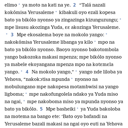
+
2
elimo
ya moto na kati na ye.
“Talá nazali
+
kokómisa Yerusaleme
kibakuli oyo ezali kopesa
+
bato ya bikólo nyonso ya zingazinga kizunguzungu;
mpe lisusu akozinga Yuda, ɛɛ akozinga Yerusaleme.
+
+
3
Mpe ekosalema boye na mokolo yango:
+
nakokómisa Yerusaleme libanga ya kilo
mpo na
bato ya bikólo nyonso. Baoyo nyonso bakotombola
yango bakozoka makasi mpenza; mpe bikólo nyonso
ya mabele ekoyangana mpenza mpo na kotɛmɛla
+
+
4
yango.
Na mokolo yango,”
yango nde liloba ya
+
Yehova, “nakokɔtisa mpunda
nyonso na
mobulungano mpe nakopesa motambwisi na yango
+
ligboma;
mpe nakofungolela ndako ya Yuda miso
+
na ngai,
mpe nakoboma miso ya mpunda nyonso ya
+
5
bato ya bikólo.
Mpe basheiki
ya Yuda bakoloba
na motema na bango ete: ‘Bato oyo bafandi na
Yerusaleme bazali makasi na ngai oyo euti na Yehova