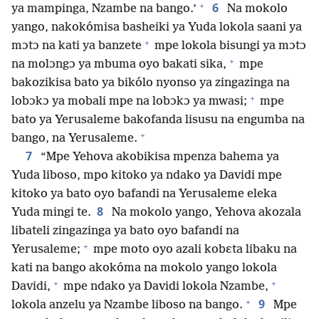
+
6
ya mampinga, Nzambe na bango.’
Na mokolo
yango, nakokómisa basheiki ya Yuda lokola saani ya
+
mɔtɔ na kati ya banzete
mpe lokola bisungi ya mɔtɔ
+
na molɔngɔ ya mbuma oyo bakati sika,
mpe
bakozikisa bato ya bikólo nyonso ya zingazinga na
+
lobɔkɔ ya mobali mpe na lobɔkɔ ya mwasi;
mpe
bato ya Yerusaleme bakofanda lisusu na engumba na
+
bango, na Yerusaleme.
7
“Mpe Yehova akobikisa mpenza bahema ya
Yuda liboso, mpo kitoko ya ndako ya Davidi mpe
kitoko ya bato oyo bafandi na Yerusaleme eleka
8
Yuda mingi te.
Na mokolo yango, Yehova akozala
libateli zingazinga ya bato oyo bafandi na
+
Yerusaleme;
mpe moto oyo azali kobɛta libaku na
kati na bango akokóma na mokolo yango lokola
+
+
Davidi,
mpe ndako ya Davidi lokola Nzambe,
+
9
lokola anzelu ya Nzambe liboso na bango.
Mpe