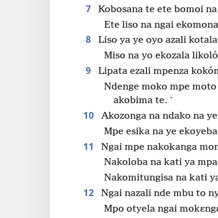
7
Kobosana te ete bomoi na 
Ete liso na ngai ekomona
8
Liso ya ye oyo azali kotala
Miso na yo ekozala likoló
9
Lipata ezali mpenza kokóm
Ndenge moko mpe moto o
+
akobima te.
10
Akozonga na ndako na ye l
Mpe esika na ye ekoyeba 
11
Ngai mpe nakokanga monɔ
Nakoloba na kati ya mpas
Nakomitungisa na kati ya
12
Ngai nazali nde mbu to n
Mpo otyela ngai mokɛngɛ