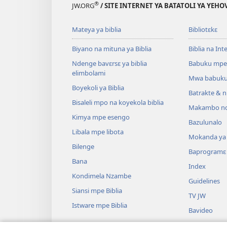
®
JW.ORG
/ SITE INTERNET YA BATATOLI YA YEHO
Mateya ya biblia
Bibliotɛkɛ
Biyano na mituna ya Biblia
Biblia na Int
Ndenge bavɛrsɛ ya biblia
Babuku mpe
elimbolami
Mwa babuku
Boyekoli ya Biblia
Batrakte & n
Bisaleli mpo na koyekola biblia
Makambo nd
Kimya mpe esengo
Bazulunalo
Libala mpe libota
Mokanda ya l
Bilenge
Baprogramɛ
Bana
Index
Kondimela Nzambe
Guidelines
Siansi mpe Biblia
TV JW
Istware mpe Biblia
Bavideo
Miziki