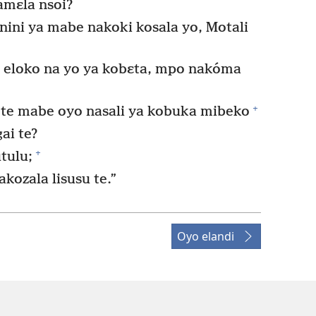
namɛla nsoi?
 nini ya mabe nakoki kosala yo, Motali
i eloko na yo ya kobɛta, mpo nakóma
+
 te mabe oyo nasali ya kobuka mibeko
ai te?
+
tulu;
kozala lisusu te.”
Oyo elandi