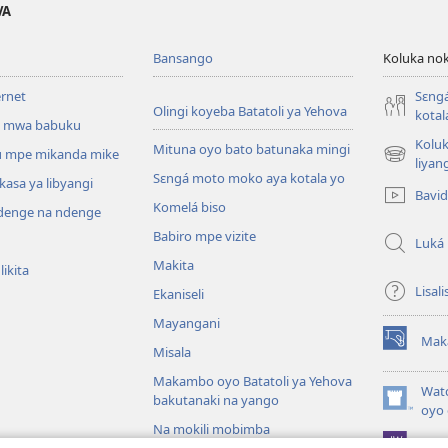
VA
Bansango
Koluka nok
ernet
Sɛng
Olingi koyeba Batatoli ya Yehova
kotal
 mwa babuku
Koluk
Mituna oyo bato batunaka mingi
 mpe mikanda mike
(fungolá
liyan
Sɛngá moto moko aya kotala yo
fenɛtrɛ
kasa ya libyangi
Bavi
mosusu)
Komelá biso
enge na ndenge
Babiro mpe vizite
Luká
Makita
ikita
Lisali
Ekaniseli
Mayangani
Mak
(fungolá
Misala
fenɛtrɛ
Makambo oyo Batatoli ya Yehova
mosusu)
Wat
bakutanaki na yango
(fungolá
oyo 
fenɛtrɛ
Na mokili mobimba
Pro
mosusu)