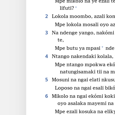
Mpe mikolo na ye ezali t
+
lifuti?
2
Lokola moombo, azali kom
Mpe lokola mosali oyo azw
3
Na ndenge yango, nakómi 
te,
+
Mpe butu ya mpasi
nde 
4
Ntango nakendaki kolala, 
Mpe ntango mpokwa ekó
natungisamaki tii na m
5
Mosuni na ngai elati nkus
Loposo na ngai esali bi
6
Mikolo na ngai ekómi ko
oyo asalaka mayemi na
Mpe ezali kosuka na elik