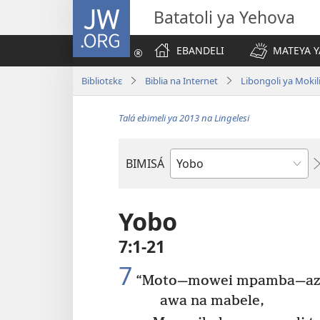
JW.ORG
Batatoli ya Yehova
EBANDELI
MATEYA Y
Bibliotɛkɛ
Biblia na Internet
Libongoli ya Mokili
Talá ebimeli ya 2013 na Lingelesi
BIMISÁ
Mokanda
ya
Biblia
Yobo
7:1-21
7
“Moto—mowei mpamba—azali
awa na mabele,