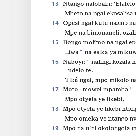
13
Ntango nalobaki: ‘Elalelo
Mbeto na ngai ekosalisa 
14
Opesi ngai kutu nsɔmɔ na
Mpe na bimonaneli, ozali
15
Bongo molimo na ngai e
+
Liwa
na esika ya mikuw
16
+
Naboyi;
nalingi kozala 
ndelo te.
Tiká ngai, mpo mikolo n
17
+
Moto—mowei mpamba
—
Mpo otyela ye likebi,
18
Mpo otyela ye likebi ntɔn
Mpo omeka ye ntango n
19
Mpo na nini okolongola mi