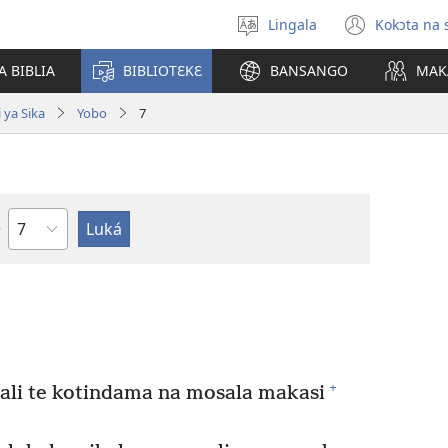
Lingala
Kokɔta na 
Poná
(fungo
monɔkɔ
fenɛtr
A BIBLIA
BIBLIOTƐKƐ
BANSANGO
MAK
mosus
 ya Sika
Yobo
7
Mokapo
+
 te kotindama na mosala makasi