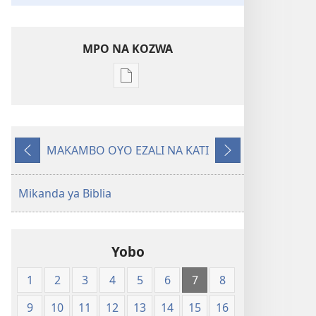
MPO NA KOZWA
Ndenge
ya
kozwa
mikanda
MAKAMBO OYO EZALI NA KATI
New
Oyo
Oyo
World
eleki
elandi
Translation
Mikanda ya Biblia
of
the
Holy
Yobo
Scriptures
(Softcover
1
2
3
4
5
6
7
8
Edition)
9
10
11
12
13
14
15
16