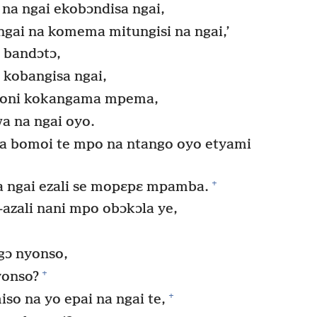
 na ngai ekobɔndisa ngai,
ngai na komema mitungisi na ngai,’
 bandɔtɔ,
 kobangisa ngai,
poni kokangama mpema,
a na ngai oyo.
na bomoi te mpo na ntango oyo etyami
+
a ngai ezali se mopɛpɛ mpamba.
azali nani mpo obɔkɔla ye,
gɔ nyonso,
+
yonso?
+
so na yo epai na ngai te,