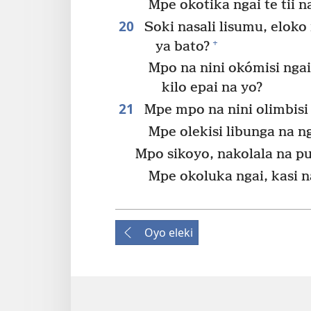
Mpe okotika ngai te tii 
20
Soki nasali lisumu, eloko
+
ya bato?
Mpo na nini okómisi nga
kilo epai na yo?
21
Mpe mpo na nini olimbisi
Mpe olekisi libunga na ng
Mpo sikoyo, nakolala na pu
Mpe okoluka ngai, kasi na
Oyo eleki