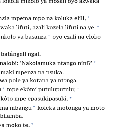
e lokola mikolo ya mosali oyo azwaka
+
ɛla mpema mpo na koluka elili,
+
aka lifuti, azali kozela lifuti na ye.
+
nkolo ya basanza
oyo ezali na eloko
batángeli ngai.
+
nalobi: ‘Nakolamuka ntango nini?’
maki mpenza na nsuka,
wa pole ya kotana ya ntɔngɔ.
+
+
u
mpe ekómi putuluputulu;
+
kókóto mpe epasukipasuki.
+
kima mbangu
koleka motonga ya moto
 bilamba,
+
ya moko te.