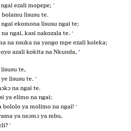
+
ngai ezali mopɛpɛ;
 bolamu lisusu te.
 ngai ekomona lisusu ngai te;
+
 na ngai, kasi nakozala te.
a na nsuka na yango mpe ezali koleka;
*
yo azali kokita na Nkunda,
isusu te,
+
ye lisusu te.
kɔ na ngai te.
i ya elimo na ngai;
+
 bololo ya molimo na ngai!
yama ya nsɔmɔ ya mbu,
+
li?