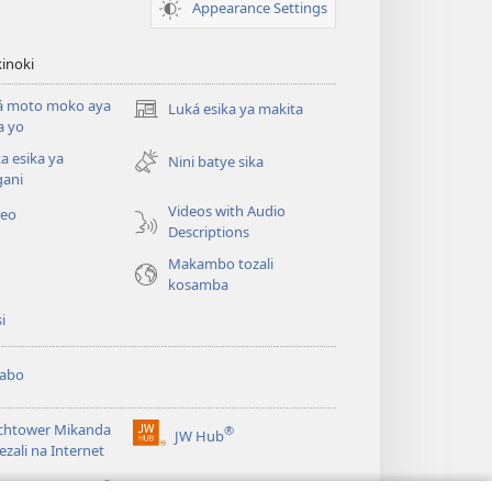
Appearance Settings
inoki
á moto moko aya
Luká esika ya makita
(fungolá
a yo
fenɛtrɛ
a esika ya
mosusu)
Nini batye sika
gani
Videos with Audio
deo
Descriptions
Makambo tozali
kosamba
si
abo
chtower Mikanda
®
JW Hub
(fungolá
ezali na Internet
fenɛtrɛ
®
mosusu)
gramɛ
JW Library