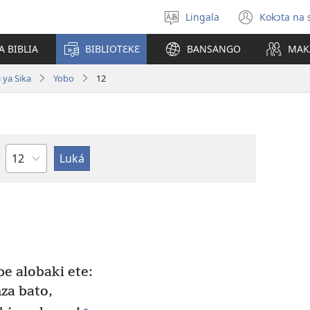
Lingala
Kokɔta na 
Poná
(fungo
monɔkɔ
fenɛtr
A BIBLIA
BIBLIOTƐKƐ
BANSANGO
MAK
mosus
 ya Sika
Yobo
12
Mokapo
e alobaki ete:
za bato,
+