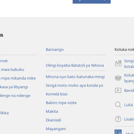
VA
Bansango
Koluka nok
ernet
Sɛng
Olingi koyeba Batatoli ya Yehova
kotal
 mwa babuku
Koluk
Mituna oyo bato batunaka mingi
 mpe mikanda mike
(fungolá
liyan
Sɛngá moto moko aya kotala yo
fenɛtrɛ
kasa ya libyangi
Bavi
mosusu)
Komelá biso
enge na ndenge
Babiro mpe vizite
Luká
Makita
ikita
Lisali
Ekaniseli
Mayangani
Mak