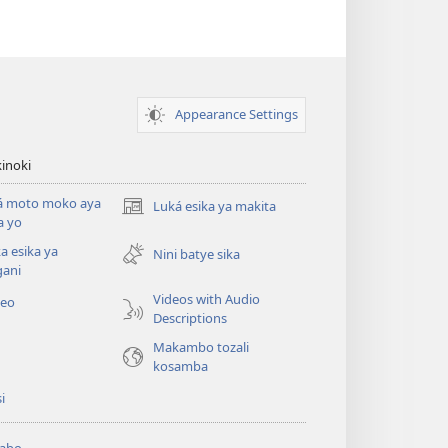
Appearance Settings
inoki
á moto moko aya
Luká esika ya makita
(fungolá
a yo
fenɛtrɛ
a esika ya
mosusu)
Nini batye sika
gani
Videos with Audio
deo
Descriptions
Makambo tozali
kosamba
si
abo