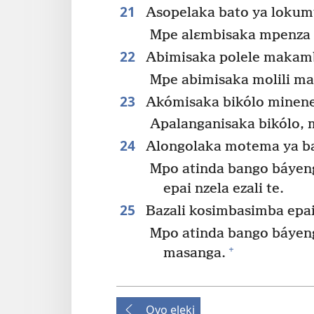
21
Asopelaka bato ya lokumu
Mpe alɛmbisaka mpenza 
22
Abimisaka polele makambo
Mpe abimisaka molili ma
23
Akómisaka bikólo minene
Apalanganisaka bikólo, 
24
Alongolaka motema ya ba
Mpo atinda bango báyen
epai nzela ezali te.
25
Bazali kosimbasimba epai 
Mpo atinda bango báyen
+
masanga.
Oyo eleki