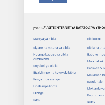
®
JW.ORG
/ SITE INTERNET YA BATATOLI YA YEHO
Mateya ya biblia
Bibliotɛkɛ
Biyano na mituna ya Biblia
Biblia na Int
Ndenge bavɛrsɛ ya biblia
Babuku mpe
elimbolami
Mwa babuku
Boyekoli ya Biblia
Batrakte & n
Bisaleli mpo na koyekola biblia
Makambo nd
Kimya mpe esengo
Bazulunalo
Libala mpe libota
Mokanda ya l
Bilenge
Baprogramɛ
Bana
Index