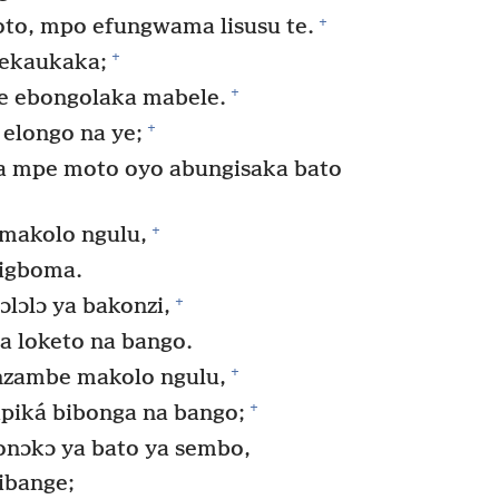
+
to, mpo efungwama lisusu te.
+
ekaukaka;
+
e ebongolaka mabele.
+
elongo na ye;
ga mpe moto oyo abungisaka bato
+
makolo ngulu,
ligboma.
+
ɔlɔ ya bakonzi,
 loketo na bango.
+
zambe makolo ngulu,
+
piká bibonga na bango;
nɔkɔ ya bato ya sembo,
ibange;