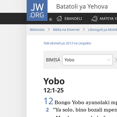
JW.ORG
Batatoli ya Yehova
EBANDELI
MATEYA Y
Bibliotɛkɛ
Biblia na Internet
Libongoli ya Mokili
Talá ebimeli ya 2013 na Lingelesi
BIMISÁ
Mokanda
ya
Biblia
Yobo
12:1-25
12
Bongo Yobo ayanolaki mp
2
“Ya solo, bino bozali mpen