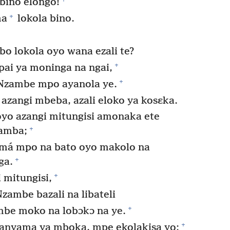
bino elongo!
+
ma
lokola bino.
o lokola oyo wana ezali te?
+
ai ya moninga na ngai,
+
 Nzambe mpo ayanola ye.
zangi mbeba, azali eloko ya kosɛka.
yo azangi mitungisi amonaka ete
+
pamba;
amá mpo na bato oyo makolo na
+
ga.
+
 mitungisi,
zambe bazali na libateli
+
be moko na lobɔkɔ na ye.
+
banyama ya mboka, mpe ekolakisa yo;