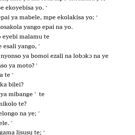
+
pe ekoyebisa yo.
+
pai ya mabele, mpe ekolakisa yo;
osakola yango epai na yo.
o eyebi malamu te
+
 esali yango,
nyonso ya bomoi ezali na lobɔkɔ na ye
+
nso ya moto?
+
a te
a bilei?
+
 ya mibange
te
mikolo te?
+
longo na ye;
+
ele.
+
ama lisusu te;