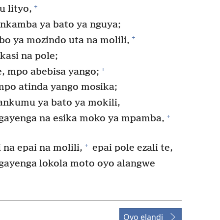
+
 lityo,
nkamba ya bato ya nguya;
+
 ya mozindo uta na molili,
kasi na pole;
+
, mpo abebisa yango;
mpo atinda yango mosika;
nkumu ya bato ya mokili,
+
gayenga na esika moko ya mpamba,
+
na epai na molili,
epai pole ezali te,
gayenga lokola moto oyo alangwe
Oyo elandi