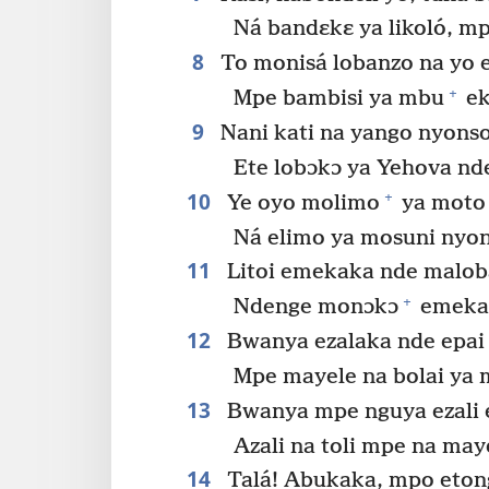
Ná bandɛkɛ ya likoló, m
8
To monisá lobanzo na yo e
+
Mpe bambisi ya mbu
ek
9
Nani kati na yango nyons
Ete lobɔkɔ ya Yehova nde
10
+
Ye oyo molimo
ya moto 
Ná elimo ya mosuni nyo
11
Litoi emekaka nde malob
+
Ndenge monɔkɔ
emekak
12
Bwanya ezalaka nde epai
Mpe mayele na bolai ya 
13
Bwanya mpe nguya ezali e
Azali na toli mpe na may
14
Talá! Abukaka, mpo etong