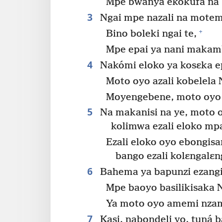
Mpe bwanya ekokufa na 
3
Ngai mpe nazali na mote
+
Bino boleki ngai te,
Mpe epai ya nani makamb
4
Nakómi eloko ya kosɛka ep
Moto oyo azali kobelela
Moyengebene, moto oyo a
5
Na makanisi na ye, moto o
kolimwa ezali eloko m
Ezali eloko oyo ebongis
bango ezali kolɛngalɛn
6
Bahema ya bapunzi ezangi
Mpe baoyo basilikisaka N
Ya moto oyo amemi nzam
7
Kasi, nabondeli yo, tuná 