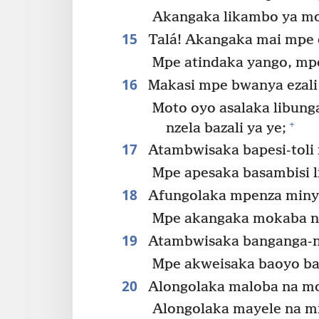
Akangaka likambo ya mo
15
Talá! Akangaka mai mpe 
Mpe atindaka yango, mp
16
Makasi mpe bwanya ezali 
Moto oyo asalaka libun
+
nzela bazali ya ye;
17
Atambwisaka bapesi-toli 
Mpe apesaka basambisi 
18
Afungolaka mpenza minyɔl
Mpe akangaka mokaba na
19
Atambwisaka banganga-n
Mpe akweisaka baoyo ba
20
Alongolaka maloba na mo
Alongolaka mayele na m