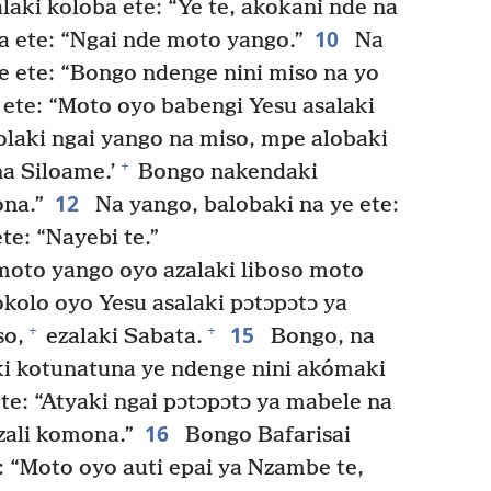
laki koloba ete: “Ye te, akokani nde na
10
a ete: “Ngai nde moto yango.”
Na
e ete: “Bongo ndenge nini miso na yo
ete: “Moto oyo babengi Yesu asalaki
laki ngai yango na miso, mpe alobaki
+
na Siloame.’
Bongo nakendaki
12
na.”
Na yango, balobaki na ye ete:
e: “Nayebi te.”
oto yango oyo azalaki liboso moto
olo oyo Yesu asalaki pɔtɔpɔtɔ ya
15
+
+
so,
ezalaki Sabata.
Bongo, na
i kotunatuna ye ndenge nini akómaki
e: “Atyaki ngai pɔtɔpɔtɔ ya mabele na
16
zali komona.”
Bongo Bafarisai
 “Moto oyo auti epai ya Nzambe te,