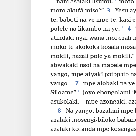
nani asalaki lisumu,
moto o
3
moto akufá miso?”
Yesu ay
te, baboti na ye mpe te, kas
4
+
polele na likambo na ye.
atindaki ngai wana moi ezali 
moko te akokoka kosala mosa
mokili, nazali pole ya mokili.”
abwakaki nsoi na mabele mpe 
yango, mpe atyaki pɔtɔpɔtɔ n
7
+
yango
mpe alobaki na ye
+
Siloame”
(oyo ebongolami ‘
+
asukolaki,
mpe azongaki, az
8
Na yango, bazalani mpe 
azalaki mosɛngi-biloko baband
azalaki kofanda mpe kosɛnga