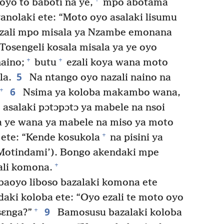
yo to baboti na ye,
mpo abotama
anolaki ete: “Moto oyo asalaki lisumu
i ezali mpo misala ya Nzambe emonana
Tosengeli kosala misala ya ye oyo
+
+
naino;
butu
ezali koya wana moto
5
la.
Na ntango oyo nazali naino na
6
+
Nsima ya koloba makambo wana,
asalaki pɔtɔpɔtɔ ya mabele na nsoi
a ye wana ya mabele na miso ya moto
+
 ete: “Kende kosukola
na pisini ya
Motindami’). Bongo akendaki mpe
+
ali komona.
baoyo liboso bazalaki komona ete
aki koloba ete: “Oyo ezali te moto oyo
9
+
sɛnga?”
Bamosusu bazalaki koloba