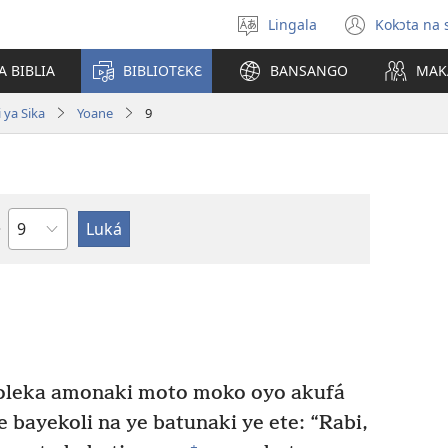
Lingala
Kokɔta na 
Poná
(fungo
monɔkɔ
fenɛtr
A BIBLIA
BIBLIOTƐKƐ
BANSANGO
MAK
mosus
 ya Sika
Yoane
9
Mokapo
oleka amonaki moto moko oyo akufá
 bayekoli na ye batunaki ye ete: “Rabi,
+