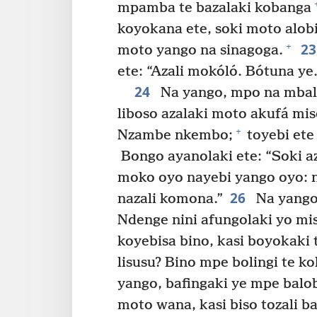
mpamba te bazalaki kobanga
koyokana ete, soki moto alobi
2
+
moto yango na sinagoga.
ete: “Azali mokóló. Bótuna ye.
24
Na yango, mpo na mbal
liboso azalaki moto akufá mis
+
Nzambe nkembo;
toyebi ete
Bongo ayanolaki ete: “Soki a
moko oyo nayebi yango oyo: n
26
nazali komona.”
Na yango 
Ndenge nini afungolaki yo mi
koyebisa bino, kasi boyokaki 
lisusu? Bino mpe bolingi te k
yango, bafingaki ye mpe balob
moto wana, kasi biso tozali b