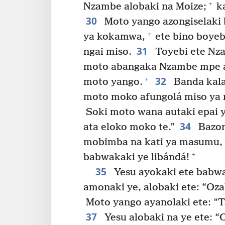
+
Nzambe alobaki na Moize;
ka
30
Moto yango azongiselaki 
+
ya kokamwa,
ete bino boyebi
31
ngai miso.
Toyebi ete Nz
moto abangaka Nzambe mpe a
32
+
moto yango.
Banda kala
moto moko afungolá miso ya 
Soki moto wana autaki epai 
34
ata eloko moko te.”
Bazon
mobimba na kati ya masumu,
+
babwakaki ye libándá!
35
Yesu ayokaki ete babw
amonaki ye, alobaki ete: “Oz
Moto yango ayanolaki ete: “T
37
Yesu alobaki na ye ete: “