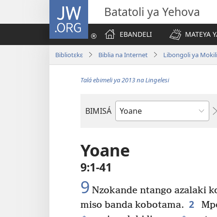
JW.ORG
Batatoli ya Yehova
EBANDELI
MATEYA Y
Bibliotɛkɛ
Biblia na Internet
Libongoli ya Mokili
Talá ebimeli ya 2013 na Lingelesi
BIMISÁ
Mokanda
ya
Biblia
Yoane
9:1-41
9
Nzokande ntango azalaki k
2
miso banda kobotama.
Mpe
+
+