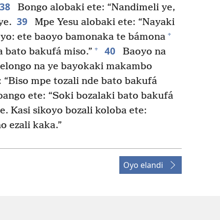
38
Bongo alobaki ete: “Nandimeli ye,
39
ye.
Mpe Yesu alobaki ete: “Nayaki
+
yo: ete baoyo bamonaka te bámona
40
+
bato bakufá miso.”
Baoyo na
ki elongo na ye bayokaki makambo
 “Biso mpe tozali nde bato bakufá
bango ete: “Soki bozalaki bato bakufá
e. Kasi sikoyo bozali koloba ete:
o ezali kaka.”
Oyo elandi