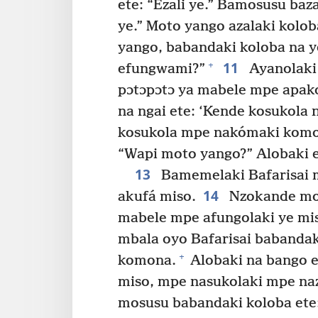
ete: “Ezali ye.” Bamosusu baza
ye.” Moto yango azalaki kolob
yango, babandaki koloba na y
11
+
efungwami?”
Ayanolaki 
pɔtɔpɔtɔ ya mabele mpe apako
na ngai ete: ‘Kende kosukola 
kosukola mpe nakómaki komo
“Wapi moto yango?” Alobaki et
13
Bamemelaki Bafarisai m
14
akufá miso.
Nzokande mok
mabele mpe afungolaki ye mi
mbala oyo Bafarisai babandak
+
komona.
Alobaki na bango et
miso, mpe nasukolaki mpe na
mosusu babandaki koloba ete: