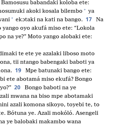
Bamosusu babandaki koloba ete:
+
mosumuki akoki kosala bilembo
ya
17
+
wani
ekɔtaki na kati na bango.
Na
o yango oyo akufá miso ete: “Lokola
mpo na ye?” Moto yango alobaki ete:
maki te ete ye azalaki liboso moto
na, tii ntango babengaki baboti ya
19
ona.
Mpe batunaki bango ete:
bi ete abotamá miso ekufá? Bongo
20
oyo?”
Bongo baboti na ye
 azali mwana na biso mpe abotamaki
ini azali komona sikoyo, toyebi te, to
te. Bótuna ye. Azali mokóló. Asengeli
na ye balobaki makambo wana