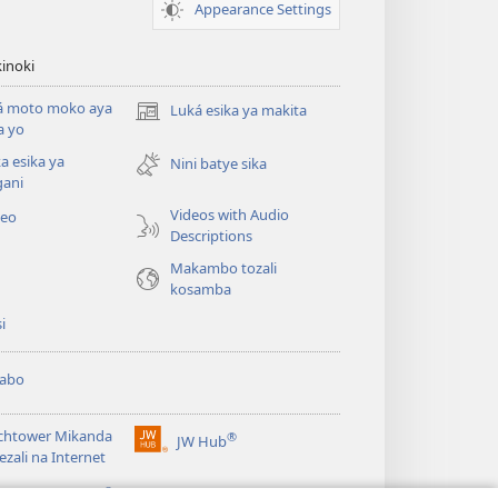
Appearance Settings
inoki
á moto moko aya
Luká esika ya makita
(fungolá
a yo
fenɛtrɛ
a esika ya
mosusu)
Nini batye sika
gani
Videos with Audio
deo
Descriptions
Makambo tozali
kosamba
si
abo
chtower Mikanda
®
JW Hub
(fungolá
ezali na Internet
fenɛtrɛ
®
mosusu)
gramɛ
JW Library