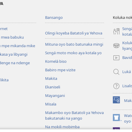
VA
Bansango
Koluka nok
ernet
Sɛng
Olingi koyeba Batatoli ya Yehova
kotal
 mwa babuku
Koluk
Mituna oyo bato batunaka mingi
 mpe mikanda mike
(fungolá
liyan
Sɛngá moto moko aya kotala yo
fenɛtrɛ
kasa ya libyangi
Bavi
mosusu)
Komelá biso
enge na ndenge
Babiro mpe vizite
Luká
Makita
ikita
Lisali
Ekaniseli
Mayangani
Mak
(fungolá
Misala
fenɛtrɛ
Makambo oyo Batatoli ya Yehova
mosusu)
Wat
bakutanaki na yango
(fungolá
oyo 
fenɛtrɛ
Na mokili mobimba
Pro