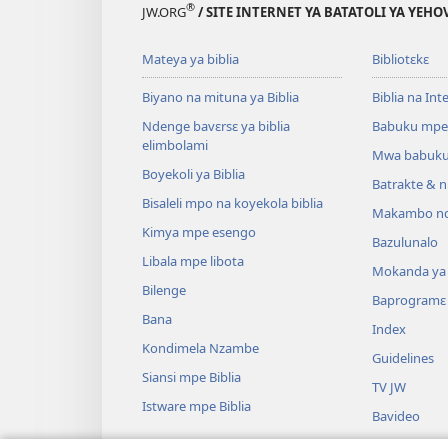
®
JW.ORG
/ SITE INTERNET YA BATATOLI YA YEHO
Mateya ya biblia
Bibliotɛkɛ
Biyano na mituna ya Biblia
Biblia na Int
Ndenge bavɛrsɛ ya biblia
Babuku mpe
elimbolami
Mwa babuku
Boyekoli ya Biblia
Batrakte & n
Bisaleli mpo na koyekola biblia
Makambo nd
Kimya mpe esengo
Bazulunalo
Libala mpe libota
Mokanda ya l
Bilenge
Baprogramɛ
Bana
Index
Kondimela Nzambe
Guidelines
Siansi mpe Biblia
TV JW
Istware mpe Biblia
Bavideo
Miziki