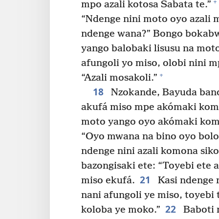
+
mpo azali kotosa Sabata te.”
“Ndenge nini moto oyo azali 
ndenge wana?” Bongo bokab
yango balobaki lisusu na mot
afungoli yo miso, olobi nini 
+
“Azali mosakoli.”
18
Nzokande, Bayuda bandi
akufá miso mpe akómaki komo
moto yango oyo akómaki kom
“Oyo mwana na bino oyo bolo
ndenge nini azali komona sik
bazongisaki ete: “Toyebi ete
21
miso ekufá.
Kasi ndenge n
nani afungoli ye miso, toyebi 
22
koloba ye moko.”
Baboti 