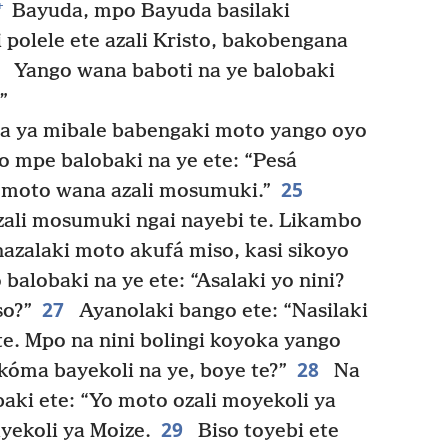
+
Bayuda, mpo Bayuda basilaki
 polele ete azali Kristo, bakobengana
3
Yango wana baboti na ye balobaki
”
a ya mibale babengaki moto yango oyo
o mpe balobaki na ye ete: “Pesá
25
 moto wana azali mosumuki.”
zali mosumuki ngai nayebi te. Likambo
azalaki moto akufá miso, kasi sikoyo
balobaki na ye ete: “Asalaki yo nini?
27
so?”
Ayanolaki bango ete: “Nasilaki
te. Mpo na nini bolingi koyoka yango
28
okóma bayekoli na ye, boye te?”
Na
aki ete: “Yo moto ozali moyekoli ya
29
ayekoli ya Moize.
Biso toyebi ete