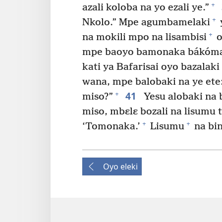
+
azali koloba na yo ezali ye.”
+
Nkolo.” Mpe agumbamelaki
+
na mokili mpo na lisambisi
o
mpe baoyo bamonaka bákóma 
kati ya Bafarisai oyo bazala
wana, mpe balobaki na ye ete:
41
+
miso?”
Yesu alobaki na 
miso, mbɛlɛ bozali na lisumu t
+
+
‘Tomonaka.’
Lisumu
na bin
Oyo eleki