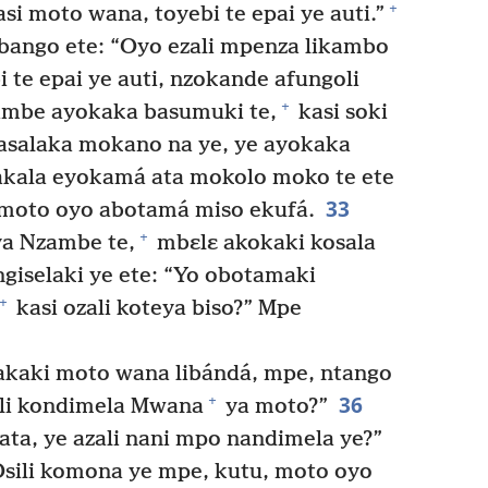
+
si moto wana, toyebi te epai ye auti.”
bango ete: “Oyo ezali mpenza likambo
 te epai ye auti, nzokande afungoli
+
ambe ayokaka basumuki te,
kasi soki
salaka mokano na ye, ye ayokaka
kala eyokamá ata mokolo moko te ete
33
moto oyo abotamá miso ekufá.
+
ya Nzambe te,
mbɛlɛ akokaki kosala
giselaki ye ete: “Yo obotamaki
+
kasi ozali koteya biso?” Mpe
akaki moto wana libándá, mpe, ntango
36
+
ali kondimela Mwana
ya moto?”
ata, ye azali nani mpo nandimela ye?”
Osili komona ye mpe, kutu, moto oyo