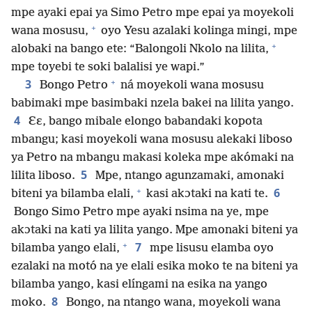
mpe ayaki epai ya Simo Petro mpe epai ya moyekoli
+
wana mosusu,
oyo Yesu azalaki kolinga mingi, mpe
+
alobaki na bango ete: “Balongoli Nkolo na lilita,
mpe toyebi te soki balalisi ye wapi.”
+
3
Bongo Petro
ná moyekoli wana mosusu
babimaki mpe basimbaki nzela bakei na lilita yango.
4
Ɛɛ, bango mibale elongo babandaki kopota
mbangu; kasi moyekoli wana mosusu alekaki liboso
ya Petro na mbangu makasi koleka mpe akómaki na
5
lilita liboso.
Mpe, ntango agunzamaki, amonaki
+
6
biteni ya bilamba elali,
kasi akɔtaki na kati te.
Bongo Simo Petro mpe ayaki nsima na ye, mpe
akɔtaki na kati ya lilita yango. Mpe amonaki biteni ya
+
7
bilamba yango elali,
mpe lisusu elamba oyo
ezalaki na motó na ye elali esika moko te na biteni ya
bilamba yango, kasi elíngami na esika na yango
8
moko.
Bongo, na ntango wana, moyekoli wana