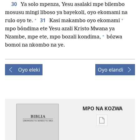
30
Ya solo mpenza, Yesu asalaki mpe bilembo
mosusu mingi liboso ya bayekoli, oyo ekomami na
+
+
31
rulo oyo te.
Kasi makambo oyo ekomami
mpo bóndima ete Yesu azali Kristo Mwana ya
+
Nzambe, mpe ete, mpo bozali kondima,
bózwa
bomoi na nkombo na ye.
Oyo eleki
Oyo elandi
MPO NA KOZWA
Ndenge
ya
kozwa