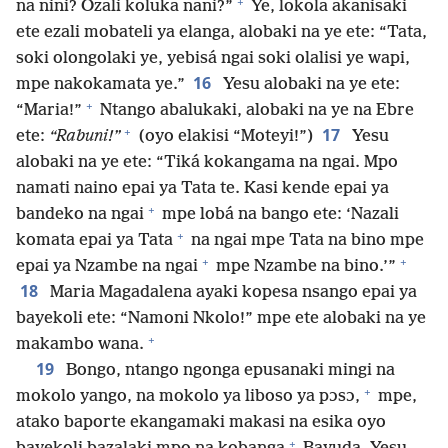
+
na nini? Ozali koluka nani?”
Ye, lokola akanisaki
ete ezali mobateli ya elanga, alobaki na ye ete: “Tata,
soki olongolaki ye, yebisá ngai soki olalisi ye wapi,
16
mpe nakokamata ye.”
Yesu alobaki na ye ete:
+
“Maria!”
Ntango abalukaki, alobaki na ye na Ebre
+
17
ete:
“Rabuni!”
(oyo elakisi “Moteyi!”)
Yesu
alobaki na ye ete: “Tiká kokangama na ngai. Mpo
namati naino epai ya Tata te. Kasi kende epai ya
+
bandeko na ngai
mpe lobá na bango ete: ‘Nazali
+
komata epai ya Tata
na ngai mpe Tata na bino mpe
+
+
epai ya Nzambe na ngai
mpe Nzambe na bino.’”
18
Maria Magadalena ayaki kopesa nsango epai ya
bayekoli ete: “Namoni Nkolo!” mpe ete alobaki na ye
+
makambo wana.
19
Bongo, ntango ngonga epusanaki mingi na
+
mokolo yango, na mokolo ya liboso ya pɔsɔ,
mpe,
atako baporte ekangamaki makasi na esika oyo
+