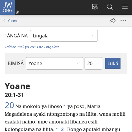
JW.ORG
Kokɔta
na
Tyá
Luká
BI
site
monɔkɔ
JW.ORG
ME
Yoane
(fungolá
mosusu
fenɛtrɛ
TÁNGÁ NA
mosusu)
Talá ebimeli ya 2013 na Lingelesi
Mokapo
BIMISÁ
Mokanda
ya
Biblia
Yoane
20:1-31
20
+
Na mokolo ya liboso
ya pɔsɔ, Maria
Magadalena ayaki ntɔngɔntɔngɔ na lilita, wana molili
ezalaki naino, mpe amonaki libanga esili
+
2
kolongolama na lilita.
Bongo apotaki mbangu