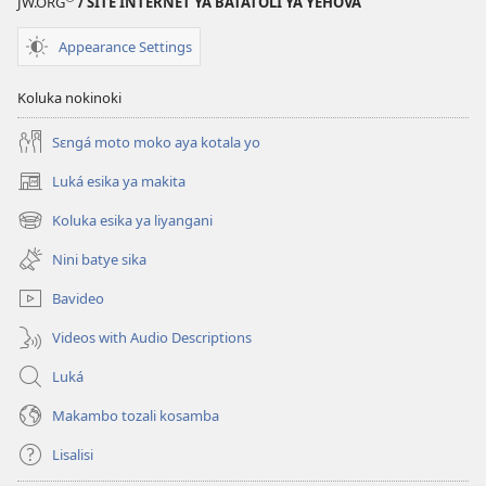
JW.ORG
/ SITE INTERNET YA BATATOLI YA YEHOVA
Appearance Settings
Koluka nokinoki
Sɛngá moto moko aya kotala yo
Luká esika ya makita
(fungolá
fenɛtrɛ
Koluka esika ya liyangani
(fungolá
mosusu)
fenɛtrɛ
Nini batye sika
mosusu)
Bavideo
Videos with Audio Descriptions
Luká
Makambo tozali kosamba
Lisalisi