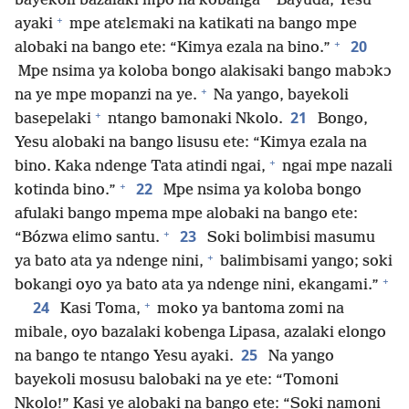
bayekoli bazalaki mpo na kobanga
Bayuda, Yesu
+
ayaki
mpe atɛlɛmaki na katikati na bango mpe
+
20
alobaki na bango ete: “Kimya ezala na bino.”
Mpe nsima ya koloba bongo alakisaki bango mabɔkɔ
+
na ye mpe mopanzi na ye.
Na yango, bayekoli
+
21
basepelaki
ntango bamonaki Nkolo.
Bongo,
Yesu alobaki na bango lisusu ete: “Kimya ezala na
+
bino. Kaka ndenge Tata atindi ngai,
ngai mpe nazali
+
22
kotinda bino.”
Mpe nsima ya koloba bongo
afulaki bango mpema mpe alobaki na bango ete:
+
23
“Bózwa elimo santu.
Soki bolimbisi masumu
+
ya bato ata ya ndenge nini,
balimbisami yango; soki
+
bokangi oyo ya bato ata ya ndenge nini, ekangami.”
+
24
Kasi Toma,
moko ya bantoma zomi na
mibale, oyo bazalaki kobenga Lipasa, azalaki elongo
25
na bango te ntango Yesu ayaki.
Na yango
bayekoli mosusu balobaki na ye ete: “Tomoni
Nkolo!” Kasi ye alobaki na bango ete: “Soki namoni