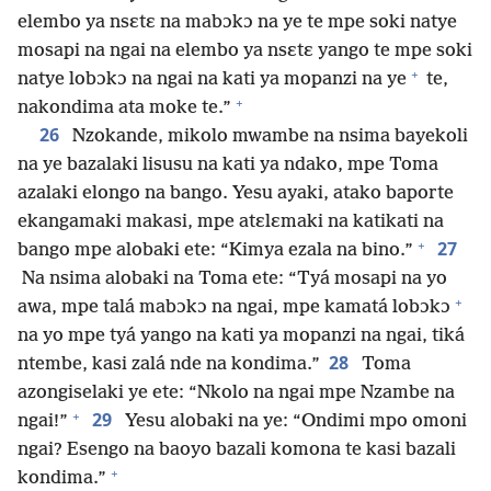
elembo ya nsɛtɛ na mabɔkɔ na ye te mpe soki natye
mosapi na ngai na elembo ya nsɛtɛ yango te mpe soki
+
natye lobɔkɔ na ngai na kati ya mopanzi na ye
te,
+
nakondima ata moke te.”
26
Nzokande, mikolo mwambe na nsima bayekoli
na ye bazalaki lisusu na kati ya ndako, mpe Toma
azalaki elongo na bango. Yesu ayaki, atako baporte
ekangamaki makasi, mpe atɛlɛmaki na katikati na
+
27
bango mpe alobaki ete: “Kimya ezala na bino.”
Na nsima alobaki na Toma ete: “Tyá mosapi na yo
+
awa, mpe talá mabɔkɔ na ngai, mpe kamatá lobɔkɔ
na yo mpe tyá yango na kati ya mopanzi na ngai, tiká
28
ntembe, kasi zalá nde na kondima.”
Toma
azongiselaki ye ete: “Nkolo na ngai mpe Nzambe na
+
29
ngai!”
Yesu alobaki na ye: “Ondimi mpo omoni
ngai? Esengo na baoyo bazali komona te kasi bazali
+
kondima.”