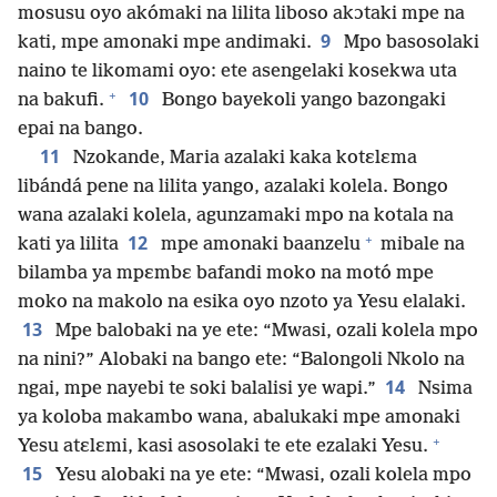
mosusu oyo akómaki na lilita liboso akɔtaki mpe na
9
kati, mpe amonaki mpe andimaki.
Mpo basosolaki
naino te likomami oyo: ete asengelaki kosekwa uta
+
10
na bakufi.
Bongo bayekoli yango bazongaki
epai na bango.
11
Nzokande, Maria azalaki kaka kotɛlɛma
libándá pene na lilita yango, azalaki kolela. Bongo
wana azalaki kolela, agunzamaki mpo na kotala na
+
12
kati ya lilita
mpe amonaki baanzelu
mibale na
bilamba ya mpɛmbɛ bafandi moko na motó mpe
moko na makolo na esika oyo nzoto ya Yesu elalaki.
13
Mpe balobaki na ye ete: “Mwasi, ozali kolela mpo
na nini?” Alobaki na bango ete: “Balongoli Nkolo na
14
ngai, mpe nayebi te soki balalisi ye wapi.”
Nsima
ya koloba makambo wana, abalukaki mpe amonaki
+
Yesu atɛlɛmi, kasi asosolaki te ete ezalaki Yesu.
15
Yesu alobaki na ye ete: “Mwasi, ozali kolela mpo